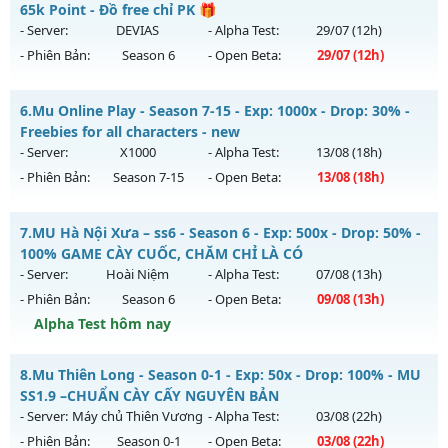
Mu mới ra tháng 08 2026 - Mở máy chủ
Hoàng Kim
vào 19h
65k Point - Đồ free chỉ PK 🎁
Antihack: Gold dragon
ngày 04/08/2626
- Server:
DEVIAS
- Alpha Test:
29/07
(12h)
- Phiên Bản:
Season 6
- Open Beta:
29/07
(12h)
Exp: 500x - Drop: 30%
Kiểu reset: Reset In Game
💥 MU HÀ NỘI 💥 - 🎁 65k Point - Đồ free chỉ PK 🎁
6.
Mu Online Play - Season 7-15 - Exp: 1000x - Drop: 30% -
Thể loại: Mu Nguyên bản Webzen
Mu mới ra tháng 07 2026 - Mở máy chủ
DEVIAS
vào 12h
Freebies for all characters - new
Antihack: Anti Vip bắt hack tuyệt đối
ngày 29/07/2626
- Server:
X1000
- Alpha Test:
13/08
(18h)
- Phiên Bản:
Season 7-15
- Open Beta:
13/08
(18h)
Exp: 300x - Drop: 20%
Kiểu reset: Reset In Game
Mu Online Play - Freebies for all characters - new
7.
MU Hà Nội Xưa – ss6 - Season 6 - Exp: 500x - Drop: 50% -
Thể loại: Mu Custom thêm đồ mới
Mu mới ra tháng 08 2026 - Mở máy chủ
X1000
vào 18h ngày
100% GAME CÀY CUỐC, CHĂM CHỈ LÀ CÓ
Antihack: BDCAM
13/08/2626
- Server:
Hoài Niệm
- Alpha Test:
07/08
(13h)
- Phiên Bản:
Season 6
- Open Beta:
09/08
(13h)
Exp: 1000x - Drop: 30%
Alpha Test hôm nay
Kiểu reset: Reset In Game
Thể loại: Mu Nguyên bản Webzen
MU Hà Nội Xưa – ss6 - 100% GAME CÀY CUỐC, CHĂM CHỈ LÀ
8.
Mu Thiên Long - Season 0-1 - Exp: 50x - Drop: 100% - MU
CÓ
Antihack: AntiShield
SS1.9 –CHUẨN CÀY CẤY NGUYÊN BẢN
Mu mới ra tháng 08 2026 - Mở máy chủ
Hoài Niệm
vào 13h
- Server:
Máy chủ Thiên Vương
- Alpha Test:
03/08
(22h)
ngày 09/08/2626
- Phiên Bản:
Season 0-1
- Open Beta:
03/08
(22h)