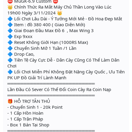
⛔ MuGK-6.9 Custom ⛔
👑 Chính Thức Ra Mắt Máy Chủ Thần Long Vào Lúc
19h00 Ngày 3/11/2024 👑
🔷 Lối Chơi Lâu Dài - Ý Tưởng Mới Mẻ - Đồ Hoạ Đẹp Mắt
🔷 Item : đồ 380 400 ( Giao Diện Mới)
🔷 Giai Đoạn Đầu Max Đồ 6 , Max Wing 3
🔷 Exp 9xxx
🔷 Reset Không Giới Hạn (1000RS Max)
🔷 Chuyển Sinh Mở 1 Tuần /1 Lần
🔷 Drop Cao,
🔷 Tiền Tệ Cày Cực Dễ - Dân Cày Cũng Có Thể Làm Dân
Chơi
🔷 Lối Chơi Miễn Phí Không Đặt Nặng Cày Quốc , Ưu Tiên
PK UP Đồ Giải Trí Lành Mạnh
═══════════════════════════
Lần Đầu Có Sever Có Thể Đổi Coin Cày Ra Coin Nạp
═══════════════════════════
🎁 HỖ TRỢ TÂN THỦ
- Chuyển Sinh 1 - 20k Point
- 1 Cấp Hồn Hoàn
- 1 Cấp Trận Pháp
- Box 1 Bán Tại Shop
═══════════════════════════