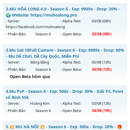
⚔️MU VÔ SONG⚔️ - SS6 EP3 GIẢI TRÍ- ĐỈNH CAO CLASSIC
2.
MU HỎA LONG 6.9 - Season 6 - Exp: 9999x - Drop: 20% -
Mu mới ra tháng 08 2026 - Mở máy chủ
VÔ SONG 3
vào 14h
🌍 Website: https://muhoalong.pro
ngày 07/08/2626
- Server:
- Alpha Test:
03/08
(08h)
https://facebook.com/muhoalong
Exp: 500x - Drop: 50%
- Phiên Bản:
Season 6
- Open Beta:
03/08
(08h)
Kiểu reset: Reset In Game
Thể loại: Mu Nguyên bản Webzen
MU HỎA LONG 6.9 - 🌍 Website: https://muhoalong.pro
3.
Mu Ss6.18Full Custom - Season 6 - Exp: 9999x - Drop: 90%
Antihack: MU8X
Mu mới ra tháng 08 2026 - Mở máy chủ
- Mu Dễ Chơi, Dễ Cày Quốc, Miễn Phí
https://facebook.com/muhoalong
vào 08h ngày
- Server:
Băng Băng
- Alpha Test:
05/08
(13h)
03/08/2626
- Phiên Bản:
Season 6
- Open Beta:
06/08
(13h)
Exp: 9999x - Drop: 20%
Open Beta hôm qua
Kiểu reset: Non Reset
Mu Ss6.18Full Custom - Mu Dễ Chơi, Dễ Cày Quốc, Miễn Phí
4.
Mu PvP - Season 6 - Exp: 500x - Drop: 30% - Giải Trí, Point
Thể loại: Mu Nguyên bản Webzen
Mu mới ra tháng 08 2026 - Mở máy chủ
Băng Băng
vào 13h
cố định 55k
Antihack: XShield
ngày 06/08/2626
- Server:
Hoàng Kim
- Alpha Test:
03/08
(13h)
- Phiên Bản:
Season 6
- Open Beta:
04/08
(19h)
Exp: 9999x - Drop: 90%
Kiểu reset: Reset In Game
Mu PvP - Giải Trí, Point cố định 55k
5.
💥 MU HÀ NỘI 💥 - Season 6 - Exp: 300x - Drop: 20% - 🎁
Thể loại: Mu Custom thêm đồ mới