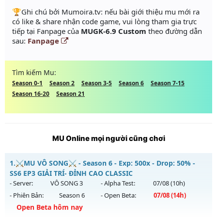
️🏆Ghi chú bởi Mumoira.tv: nếu bài giới thiệu mu mới ra
có like & share nhận code game, vui lòng tham gia trực
tiếp tại Fanpage của
MUGK-6.9 Custom
theo đường dẫn
sau:
Fanpage
Tìm kiếm Mu:
Season 0-1
Season 2
Season 3-5
Season 6
Season 7-15
Season 16-20
Season 21
MU Online mọi người cũng chơi
1.
⚔️MU VÔ SONG⚔️ - Season 6 - Exp: 500x - Drop: 50% -
SS6 EP3 GIẢI TRÍ- ĐỈNH CAO CLASSIC
- Server:
VÔ SONG 3
- Alpha Test:
07/08
(10h)
- Phiên Bản:
Season 6
- Open Beta:
07/08
(14h)
Open Beta hôm nay