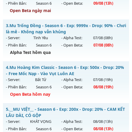
ngày 06/08/2626
- Phiên Bản:
Season 6
- Open Beta:
09/08
(13h)
Exp: 9999x - Drop: 90%
Open Beta ngày mai
Kiểu reset: Reset In Game
Mu NhânPhâm - Mu 6.0 Clasic
3.
Mu Trống Đồng - Season 6 - Exp: 9999x - Drop: 90% - Chơi
Thể loại: Mu Custom thêm đồ mới
Mu mới ra tháng 08 2026 - Mở máy chủ
Mu NhânPhâm
vào
là mê - Không nạp vẫn khủng
Antihack: Gold Dragon
13h ngày 09/08/2626
- Server:
Tình Yêu
- Alpha Test:
07/08
(08h)
- Phiên Bản:
Season 6
- Open Beta:
07/08
(08h)
Exp: 99x - Drop: 999%
Alpha Test hôm qua
Kiểu reset: Reset In Game
Thể loại: Mu Nguyên bản Webzen
Mu Trống Đồng - Chơi là mê - Không nạp vẫn khủng
4.
Mu Hoàng Kim Classic - Season 6 - Exp: 500x - Drop: 20%
Antihack: goldshield💥
Mu mới ra tháng 08 2026 - Mở máy chủ
Tình Yêu
vào 08h
- Free Mốc Nạp - Vào Vụt Luôn AE
ngày 07/08/2626
- Server:
Bất Tử
- Alpha Test:
07/08
(19h)
- Phiên Bản:
Season 6
- Open Beta:
08/08
(19h)
Exp: 9999x - Drop: 90%
Open Beta hôm nay
Kiểu reset: Reset In Game
Thể loại: Mu Nguyên bản Webzen
Mu Hoàng Kim Classic - Free Mốc Nạp - Vào Vụt Luôn AE
5.
__MU VIỆT__ - Season 6 - Exp: 200x - Drop: 20% - CAM KẾT
Antihack: ICMPROTECT ✅ 🔴 ✨ ⚡️
Mu mới ra tháng 08 2026 - Mở máy chủ
Bất Tử
vào 19h
LÂU DÀI, CÓ GỘP
ngày 08/08/2626
- Server:
KHÁT VỌNG
- Alpha Test:
08/08
(13h)
- Phiên Bản:
Season 6
- Open Beta:
08/08
(13h)
Exp: 500x - Drop: 20%