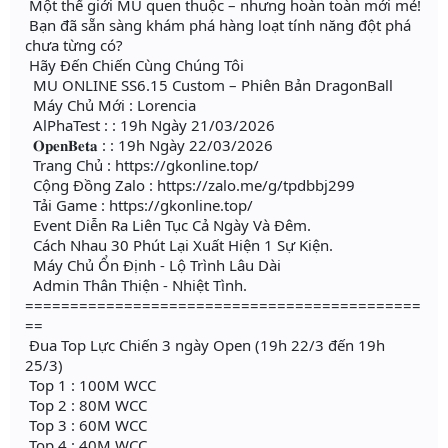
Một thế giới MU quen thuộc – nhưng hoàn toàn mới mẻ!
Bạn đã sẵn sàng khám phá hàng loạt tính năng đột phá
chưa từng có?
Hãy Đến Chiến Cùng Chúng Tôi
MU ONLINE SS6.15 Custom – Phiên Bản DragonBall
Máy Chủ Mới : Lorencia
AlPhaTest : : 19h Ngày 21/03/2026
𝐎𝐩𝐞𝐧𝐁𝐞𝐭𝐚 : : 19h Ngày 22/03/2026
Trang Chủ : https://gkonline.top/
Cộng Đồng Zalo : https://zalo.me/g/tpdbbj299
Tải Game : https://gkonline.top/
Event Diễn Ra Liên Tục Cả Ngày Và Đêm.
Cách Nhau 30 Phút Lại Xuất Hiện 1 Sự Kiện.
Máy Chủ Ổn Định - Lộ Trình Lâu Dài
Admin Thân Thiện - Nhiệt Tình.
============================================
==
Đua Top Lực Chiến 3 ngày Open (19h 22/3 đến 19h
25/3)
Top 1 : 100M WCC
Top 2 : 80M WCC
Top 3 : 60M WCC
Top 4 : 40M WCC