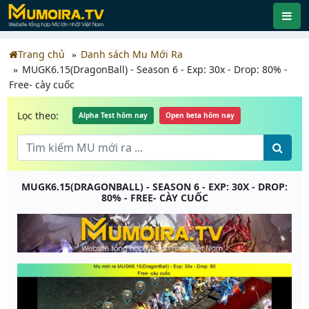
Trang chủ
Danh sách Mu Mới Ra
MUGK6.15(DragonBall) - Season 6 - Exp: 30x - Drop: 80% -
Free- cày cuốc
Lọc theo:
Alpha Test hôm nay
Open beta hôm nay
MUGK6.15(DRAGONBALL) - SEASON 6 - EXP: 30X - DROP:
80% - FREE- CÀY CUỐC