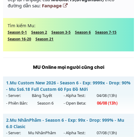
đường dẫn sau:
Fanpage
Tìm kiếm Mu:
Season 0-1
Season 2
Season 3-5
Season 6
Season 7-15
Season 16-20
Season 21
MU Online mọi người cũng chơi
1.
Mu Custom New 2026 - Season 6 - Exp: 9999x - Drop: 90%
- Mu Ss6.18 Full Custom 60 Fps Đồ Mới
- Server:
Băng Tuyết
- Alpha Test:
04/08
(13h)
- Phiên Bản:
Season 6
- Open Beta:
06/08
(13h)
Mu Custom New 2026 - Mu Ss6.18 Full Custom 60 Fps Đồ
2.
Mu NhânPhâm - Season 6 - Exp: 99x - Drop: 999% - Mu
Mới
6.0 Clasic
Mu mới ra tháng 08 2026 - Mở máy chủ
Băng Tuyết
vào 13h
- Server:
Mu NhânPhâm
- Alpha Test:
07/08
(13h)