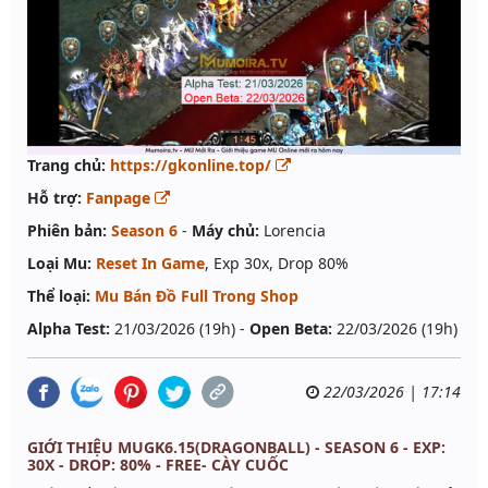
Trang chủ:
https://gkonline.top/
Hỗ trợ:
Fanpage
Phiên bản:
Season 6
-
Máy chủ:
Lorencia
Loại Mu:
Reset In Game
, Exp 30x, Drop 80%
Thể loại:
Mu Bán Đồ Full Trong Shop
Alpha Test:
21/03/2026 (19h) -
Open Beta:
22/03/2026 (19h)
22/03/2026 | 17:14
GIỚI THIỆU MUGK6.15(DRAGONBALL) - SEASON 6 - EXP:
30X - DROP: 80% - FREE- CÀY CUỐC