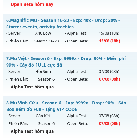
Open Beta hôm nay
Kiểu reset: Reset In Game
Thể loại: Mu Nguyên bản Webzen
__MU VIỆT__ - CAM KẾT LÂU DÀI, CÓ GỘP
6.
Magnific Mu - Season 16-20 - Exp: 40x - Drop: 30% -
Antihack: X-Team
Mu mới ra tháng 08 2026 - Mở máy chủ
KHÁT VỌNG
vào
Starter events, activity freebies
13h ngày 08/08/2626
- Server:
X40 Low
- Alpha Test:
15/08
(18h)
- Phiên Bản:
Season 16-20
- Open Beta:
15/08
(18h)
Exp: 200x - Drop: 20%
Kiểu reset: Reset In Game
Magnific Mu - Starter events, activity freebies
7.
Mu Việt - Season 6 - Exp: 9999x - Drop: 90% - Miễn phí
Thể loại: Mu Nguyên bản Webzen
Mu mới ra tháng 08 2026 - Mở máy chủ
X40 Low
vào 18h
99% - Cày đồ FULL cực đã
Antihack: GoldShield
ngày 15/08/2626
- Server:
Hồi Sinh
- Alpha Test:
07/08
(08h)
- Phiên Bản:
Season 6
- Open Beta:
07/08
(08h)
Exp: 40x - Drop: 30%
Alpha Test hôm qua
Kiểu reset: Reset In Game
Thể loại: Mu Nguyên bản Webzen
Mu Việt - Miễn phí 99% - Cày đồ FULL cực đã
8.
Mu Vĩnh Cửu - Season 6 - Exp: 9999x - Drop: 90% - Săn
Antihack: Mega-Anti
Mu mới ra tháng 08 2026 - Mở máy chủ
Hồi Sinh
vào 08h
Box ném đồ Full - Tặng VIP CODE
ngày 07/08/2626
- Server:
Gắn Kết
- Alpha Test:
07/08
(08h)
- Phiên Bản:
Season 6
- Open Beta:
07/08
(08h)
Exp: 9999x - Drop: 90%
Alpha Test hôm qua
Kiểu reset: Reset In Game