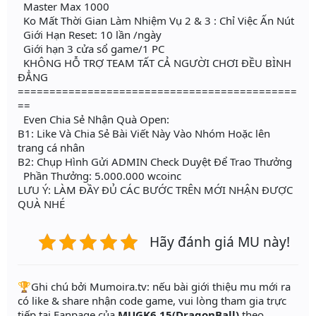
Master Max 1000
Ko Mất Thời Gian Làm Nhiệm Vụ 2 & 3 : Chỉ Việc Ấn Nút
Giới Hạn Reset: 10 lần /ngày
Giới hạn 3 cửa sổ game/1 PC
KHÔNG HỖ TRỢ TEAM TẤT CẢ NGƯỜI CHƠI ĐỀU BÌNH
ĐẲNG
============================================
==
Even Chia Sẻ Nhận Quà Open:
B1: Like Và Chia Sẻ Bài Viết Này Vào Nhóm Hoặc lên
trang cá nhân
B2: Chụp Hình Gửi ADMIN Check Duyệt Để Trao Thưởng
Phần Thưởng: 5.000.000 wcoinc
LƯU Ý: LÀM ĐẦY ĐỦ CÁC BƯỚC TRÊN MỚI NHẬN ĐƯỢC
QUÀ NHÉ
Hãy đánh giá MU này!
️🏆Ghi chú bởi Mumoira.tv: nếu bài giới thiệu mu mới ra
có like & share nhận code game, vui lòng tham gia trực
tiếp tại Fanpage của
MUGK6.15(DragonBall)
theo