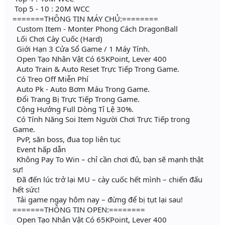
Top 5 - 10 : 20M WCC
=======THÔNG TIN MÁY CHỦ:========
Custom Item - Monter Phong Cách DragonBall
Lối Chơi Cày Cuốc (Hard)
Giới Hạn 3 Cửa Sổ Game / 1 Máy Tính.
Open Tạo Nhân Vật Có 65KPoint, Lever 400
Auto Train & Auto Reset Trực Tiếp Trong Game.
Có Treo Off Miễn Phí
Auto Pk - Auto Bơm Máu Trong Game.
Đổi Trang Bị Trực Tiếp Trong Game.
Cộng Hưởng Full Dòng Tỉ Lệ 30%.
Có Tính Năng Soi Item Người Chơi Trực Tiếp trong
Game.
PvP, săn boss, đua top liên tục
Event hấp dẫn
Không Pay To Win – chỉ cần chơi đủ, bạn sẽ mạnh thật
sự!
Đã đến lúc trở lại MU – cày cuốc hết mình – chiến đấu
hết sức!
Tải game ngay hôm nay – đừng để bị tụt lại sau!
=======THÔNG TIN OPEN:========
Open Tạo Nhân Vật Có 65KPoint, Lever 400