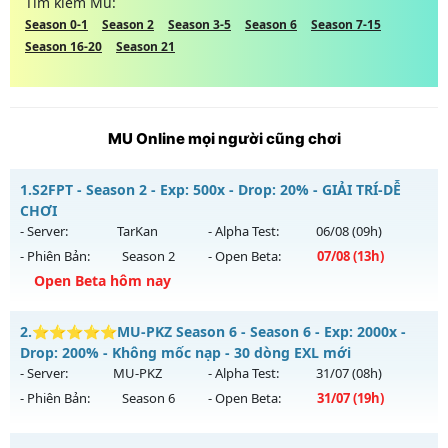
Tìm kiếm Mu:
Season 0-1
Season 2
Season 3-5
Season 6
Season 7-15
Season 16-20
Season 21
MU Online mọi người cũng chơi
1.
S2FPT - Season 2 - Exp: 500x - Drop: 20% - GIẢI TRÍ-DỄ
CHƠI
- Server:
TarKan
- Alpha Test:
06/08
(09h)
- Phiên Bản:
Season 2
- Open Beta:
07/08
(13h)
Open Beta hôm nay
S2FPT - GIẢI TRÍ-DỄ CHƠI
2.
⭐⭐⭐⭐⭐MU-PKZ Season 6 - Season 6 - Exp: 2000x -
Mu mới ra tháng 08 2026 - Mở máy chủ
TarKan
vào 13h
Drop: 200% - Không mốc nạp - 30 dòng EXL mới
ngày 07/08/2626
- Server:
MU-PKZ
- Alpha Test:
31/07
(08h)
- Phiên Bản:
Season 6
- Open Beta:
31/07
(19h)
Exp: 500x - Drop: 20%
Kiểu reset: Reset In Game
⭐⭐⭐⭐⭐MU-PKZ Season 6 - Không mốc nạp - 30 dòng