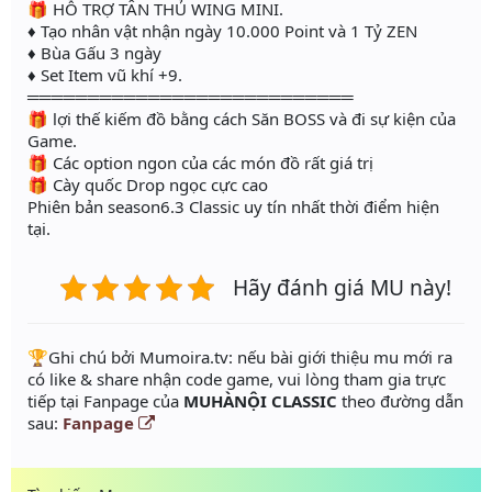
🎁 HỖ TRỢ TÂN THỦ WING MINI.
♦ Tạo nhân vật nhận ngày 10.000 Point và 1 Tỷ ZEN
♦ Bùa Gấu 3 ngày
♦ Set Item vũ khí +9.
═══════════════════════════
🎁 lợi thế kiếm đồ bằng cách Săn BOSS và đi sự kiện của
Game.
🎁 Các option ngon của các món đồ rất giá trị
🎁 Cày quốc Drop ngọc cực cao
Phiên bản season6.3 Classic uy tín nhất thời điểm hiện
tại.
Hãy đánh giá MU này!
️🏆Ghi chú bởi Mumoira.tv: nếu bài giới thiệu mu mới ra
có like & share nhận code game, vui lòng tham gia trực
tiếp tại Fanpage của
MUHÀNỘI CLASSIC
theo đường dẫn
sau:
Fanpage