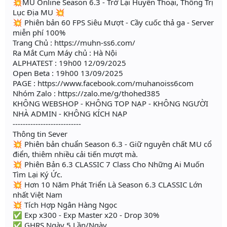
💥MU Online Season 6.3 - Trở Lại Huyền Thoại, Thống Trị
Lục Địa MU 💥
💥 Phiên bản 60 FPS Siêu Mượt - Cầy cuốc thả ga - Server
miễn phí 100%
Trang Chủ : https://muhn-ss6.com/
Ra Mắt Cụm Máy chủ : Hà Nội
ALPHATEST : 19h00 12/09/2025
Open Beta : 19h00 13/09/2025
PAGE : https://www.facebook.com/muhanoiss6com
Nhóm Zalo : https://zalo.me/g/thohed385
KHÔNG WEBSHOP - KHÔNG TOP NẠP - KHÔNG NGƯỜI
NHÀ ADMIN - KHÔNG KÍCH NẠP
---------------------------
Thông tin Sever
💥 Phiên bản chuẩn Season 6.3 - Giữ nguyên chất MU cổ
điển, thiêm nhiều cải tiến mượt mà.
💥 Phiên Bản 6.3 CLASSIC 7 Class Cho Những Ai Muốn
Tìm Lại Ký Ức.
💥 Hơn 10 Năm Phát Triển Là Season 6.3 CLASSIC Lớn
nhất Việt Nam
💥 Tích Hợp Ngân Hàng Ngọc
✅ Exp x300 - Exp Master x20 - Drop 30%
✅ GHRS Ngày 5 Lần/Ngày