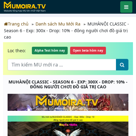
Trang chủ
Danh sách Mu Mới Ra
MUHÀNỘI CLASSIC -
Season 6 - Exp: 300x - Drop: 10% - đông người chơi đồ giá trị
cao
Lọc theo:
Alpha Test hôm nay
Open beta hôm nay
MUHÀNỘI CLASSIC - SEASON 6 - EXP: 300X - DROP: 10% -
ĐÔNG NGƯỜI CHƠI ĐỒ GIÁ TRỊ CAO