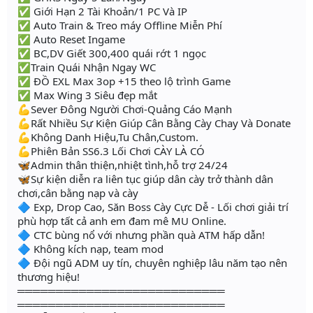
✅ Giới Hạn 2 Tài Khoản/1 PC Và IP
✅ Auto Train & Treo máy Offline Miễn Phí
✅ Auto Reset Ingame
✅ BC,DV Giết 300,400 quái rớt 1 ngọc
✅Train Quái Nhận Ngay WC
✅ ĐỒ EXL Max 3op +15 theo lộ trình Game
✅ Max Wing 3 Siêu đẹp mắt
💪Sever Đông Người Chơi-Quảng Cáo Mạnh
💪Rất Nhiều Sự Kiện Giúp Cân Bằng Cày Chay Và Donate
💪Không Danh Hiệu,Tu Chân,Custom.
💪Phiên Bản SS6.3 Lối Chơi CÀY LÀ CÓ
🦋Admin thân thiện,nhiệt tình,hỗ trợ 24/24
🦋Sự kiện diễn ra liên tục giúp dân cày trở thành dân
chơi,cân bằng nạp và cày
🔷 Exp, Drop Cao, Săn Boss Cày Cực Dễ - Lối chơi giải trí
phù hợp tất cả anh em đam mê MU Online.
🔷 CTC bùng nổ với nhưng phần quà ATM hấp dẫn!
🔷 Không kích nạp, team mod
🔷 Đội ngũ ADM uy tín, chuyên nghiệp lâu năm tạo nên
thương hiệu!
═══════════════════════════
═══════════════════════════