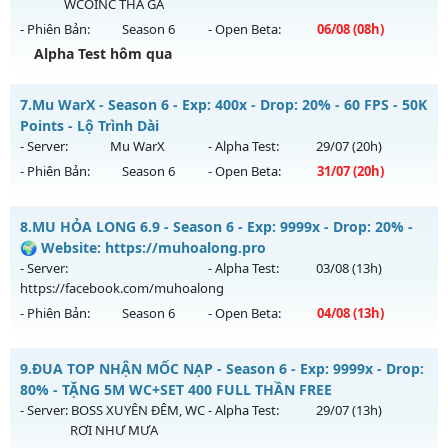
WCOINC THẢ GA
Exp: 300x - Drop: 40%
- Phiên Bản:
Season 6
- Open Beta:
06/08
(08h)
Kiểu reset: Reset In Game
Alpha Test hôm qua
Thể loại: Mu Custom thêm đồ mới
ĐUA TOP NHẬN MỐC NẠP - TẶNG SET 400 FULL THẦN+3M
Antihack: UKG
7.
Mu WarX - Season 6 - Exp: 400x - Drop: 20% - 60 FPS - 50K
WC FREE
Points - Lộ Trình Dài
Mu mới ra tháng 08 2026 - Mở máy chủ
BOSS 24/7 SĂN
- Server:
Mu WarX
- Alpha Test:
29/07
(20h)
WCOINC THẢ GA
vào 08h ngày 06/08/2626
- Phiên Bản:
Season 6
- Open Beta:
31/07
(20h)
Exp: 9999x - Drop: 80%
Mu WarX - 60 FPS - 50K Points - Lộ Trình Dài
Kiểu reset: Reset In Game
8.
MU HỎA LONG 6.9 - Season 6 - Exp: 9999x - Drop: 20% -
Mu mới ra tháng 07 2026 - Mở máy chủ
Mu WarX
vào 20h
🌍 Website: https://muhoalong.pro
Thể loại: Mu Nguyên bản Webzen
ngày 31/07/2626
- Server:
- Alpha Test:
03/08
(13h)
Antihack: KHÔNG THỂ HACK
https://facebook.com/muhoalong
Exp: 400x - Drop: 20%
- Phiên Bản:
Season 6
- Open Beta:
04/08
(13h)
Kiểu reset: Reset In Game
Thể loại: Mu Custom thêm đồ mới
MU HỎA LONG 6.9 - 🌍 Website: https://muhoalong.pro
9.
ĐUA TOP NHẬN MỐC NẠP - Season 6 - Exp: 9999x - Drop:
Antihack: UGK Shield + Phoenix
Mu mới ra tháng 08 2026 - Mở máy chủ
80% - TẶNG 5M WC+SET 400 FULL THẦN FREE
https://facebook.com/muhoalong
vào 13h ngày
- Server:
BOSS XUYÊN ĐÊM, WC
- Alpha Test:
29/07
(13h)
04/08/2626
RƠI NHƯ MƯA