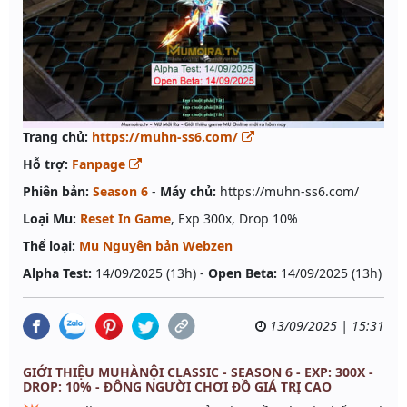
Trang chủ:
https://muhn-ss6.com/
Hỗ trợ:
Fanpage
Phiên bản:
Season 6
-
Máy chủ:
https://muhn-ss6.com/
Loại Mu:
Reset In Game
, Exp 300x, Drop 10%
Thể loại:
Mu Nguyên bản Webzen
Alpha Test:
14/09/2025 (13h) -
Open Beta:
14/09/2025 (13h)
13/09/2025 | 15:31
GIỚI THIỆU MUHÀNỘI CLASSIC - SEASON 6 - EXP: 300X -
DROP: 10% - ĐÔNG NGƯỜI CHƠI ĐỒ GIÁ TRỊ CAO