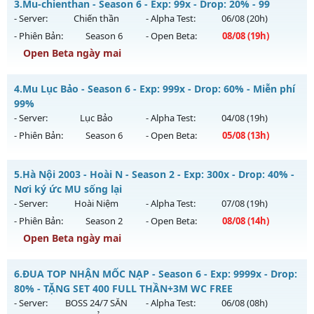
3.
Mu-chienthan - Season 6 - Exp: 99x - Drop: 20% - 99
Thể loại: Mu Nguyên bản Webzen
EXL mới
- Server:
Chiến thần
- Alpha Test:
06/08
(20h)
Antihack: PRO
Mu mới ra tháng 07 2026 - Mở máy chủ
MU-PKZ
vào 19h
- Phiên Bản:
Season 6
- Open Beta:
08/08
(19h)
ngày 31/07/2626
Open Beta ngày mai
Exp: 2000x - Drop: 200%
Mu-chienthan - 99
Kiểu reset: Reset In Game
4.
Mu Lục Bảo - Season 6 - Exp: 999x - Drop: 60% - Miễn phí
Mu mới ra tháng 08 2026 - Mở máy chủ
Chiến thần
vào 19h
99%
Thể loại: Mu Nguyên bản Webzen
ngày 08/08/2626
- Server:
Lục Bảo
- Alpha Test:
04/08
(19h)
Antihack: SuperAnti
- Phiên Bản:
Season 6
- Open Beta:
05/08
(13h)
Exp: 99x - Drop: 20%
Kiểu reset: Reset In Game
Mu Lục Bảo - Miễn phí 99%
5.
Hà Nội 2003 - Hoài N - Season 2 - Exp: 300x - Drop: 40% -
Thể loại: Mu Nguyên bản Webzen
Mu mới ra tháng 08 2026 - Mở máy chủ
Lục Bảo
vào 13h
Nơi ký ức MU sống lại
Antihack: Anti 8x
ngày 05/08/2626
- Server:
Hoài Niệm
- Alpha Test:
07/08
(19h)
- Phiên Bản:
Season 2
- Open Beta:
08/08
(14h)
Exp: 999x - Drop: 60%
Open Beta ngày mai
Kiểu reset: Non Reset
Thể loại: Mu Custom thêm đồ mới
Hà Nội 2003 - Hoài N - Nơi ký ức MU sống lại
6.
ĐUA TOP NHẬN MỐC NẠP - Season 6 - Exp: 9999x - Drop:
Antihack: SharkAnti
Mu mới ra tháng 08 2026 - Mở máy chủ
Hoài Niệm
vào 14h
80% - TẶNG SET 400 FULL THẦN+3M WC FREE
ngày 08/08/2626
- Server:
BOSS 24/7 SĂN
- Alpha Test:
06/08
(08h)