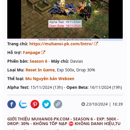
Trang chủ:
https://muhanoi-pk.com/Intro/
Hỗ trợ:
Fanpage
Phiên bản:
Season 6
-
Máy chủ:
Davias
Loại Mu:
Reset In Game
, Exp 500x, Drop 30%
Thể loại:
Mu Nguyên bản Webzen
Alpha Test:
15/11/2024 (13h) -
Open Beta:
16/11/2024 (19h)
23/10/2024 | 16:39
GIỚI THIỆU MUHANOI-PK.COM - SEASON 6 - EXP: 500X -
DROP: 30% - KHÔNG TỐP NẠP ⛔ KHÔNG DANH HIỆU,TU