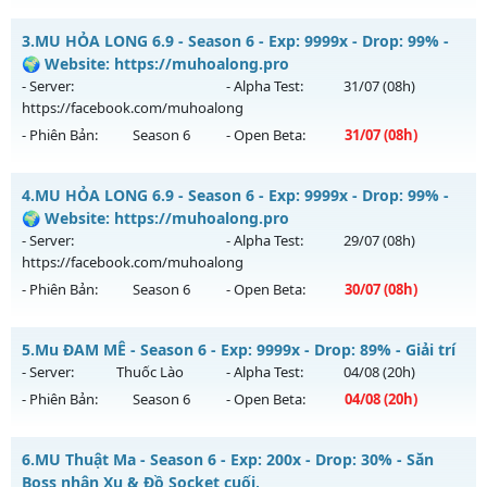
Exp: 100x - Drop: 5%
💥 MU HÀ NỘI 💥 - 🎁 65k Point - Đồ free chỉ PK 🎁
Kiểu reset: Non Reset
3.
MU HỎA LONG 6.9 - Season 6 - Exp: 9999x - Drop: 99% -
Mu mới ra tháng 07 2026 - Mở máy chủ
DEVIAS
vào 12h
🌍 Website: https://muhoalong.pro
Thể loại: Mu Nguyên bản Webzen
ngày 29/07/2626
- Server:
- Alpha Test:
31/07
(08h)
Antihack: XShield
https://facebook.com/muhoalong
Exp: 300x - Drop: 20%
- Phiên Bản:
Season 6
- Open Beta:
31/07
(08h)
Kiểu reset: Reset In Game
Thể loại: Mu Custom thêm đồ mới
MU HỎA LONG 6.9 - 🌍 Website: https://muhoalong.pro
4.
MU HỎA LONG 6.9 - Season 6 - Exp: 9999x - Drop: 99% -
Antihack: BDCAM
Mu mới ra tháng 07 2026 - Mở máy chủ
🌍 Website: https://muhoalong.pro
https://facebook.com/muhoalong
vào 08h ngày
- Server:
- Alpha Test:
29/07
(08h)
31/07/2626
https://facebook.com/muhoalong
- Phiên Bản:
Season 6
- Open Beta:
30/07
(08h)
Exp: 9999x - Drop: 99%
Kiểu reset: Non Reset
MU HỎA LONG 6.9 - 🌍 Website: https://muhoalong.pro
5.
Mu ĐAM MÊ - Season 6 - Exp: 9999x - Drop: 89% - Giải trí
Thể loại: Mu Nguyên bản Webzen
Mu mới ra tháng 07 2026 - Mở máy chủ
- Server:
Thuốc Lào
- Alpha Test:
04/08
(20h)
Antihack: Xshiel
https://facebook.com/muhoalong
vào 08h ngày
- Phiên Bản:
Season 6
- Open Beta:
04/08
(20h)
30/07/2626
Exp: 9999x - Drop: 99%
Mu ĐAM MÊ - Giải trí
6.
MU Thuật Ma - Season 6 - Exp: 200x - Drop: 30% - Săn
Kiểu reset: Non Reset
Mu mới ra tháng 08 2026 - Mở máy chủ
Thuốc Lào
vào 20h
Boss nhận Xu & Đồ Socket cuối,