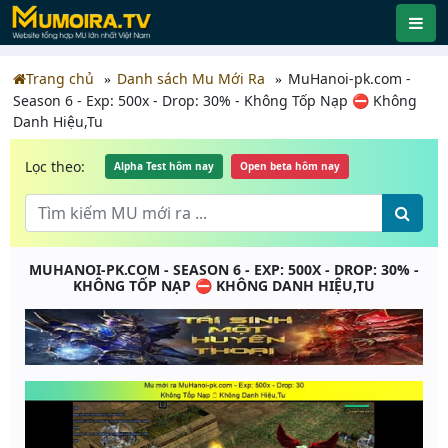
Trang chủ
Danh sách Mu Mới Ra
MuHanoi-pk.com -
Season 6 - Exp: 500x - Drop: 30% - Không Tốp Nạp ⛔ Không
Danh Hiệu,Tu
Lọc theo:
Alpha Test hôm nay
Open beta hôm nay
MUHANOI-PK.COM - SEASON 6 - EXP: 500X - DROP: 30% -
KHÔNG TỐP NẠP ⛔ KHÔNG DANH HIỆU,TU