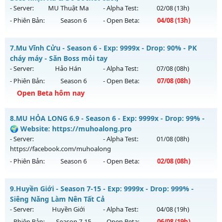
ngày 04/08/2626
- Server:
MU Thuật Ma
- Alpha Test:
02/08
(13h)
Thể loại: Mu Nguyên bản Webzen
- Phiên Bản:
Season 6
- Open Beta:
04/08
(13h)
Exp: 9999x - Drop: 89%
Antihack: Xshiel
Kiểu reset: Reset In Game
MU Thuật Ma - Săn Boss nhận Xu & Đồ Socket cuối,
7.
Mu Vĩnh Cửu - Season 6 - Exp: 9999x - Drop: 90% - PK
Thể loại: Mu Bán Đồ Full Trong Shop
Mu mới ra tháng 08 2026 - Mở máy chủ
MU Thuật Ma
vào
cháy máy - Săn Boss mỏi tay
Antihack: UGK
13h ngày 04/08/2626
- Server:
Hảo Hán
- Alpha Test:
07/08
(08h)
- Phiên Bản:
Season 6
- Open Beta:
07/08
(08h)
Exp: 200x - Drop: 30%
Open Beta hôm nay
Kiểu reset: Reset In Game
Thể loại: Mu Nguyên bản Webzen
Mu Vĩnh Cửu - PK cháy máy - Săn Boss mỏi tay
8.
MU HỎA LONG 6.9 - Season 6 - Exp: 9999x - Drop: 99% -
Antihack: VietGuard
Mu mới ra tháng 08 2026 - Mở máy chủ
Hảo Hán
vào 08h
🌍 Website: https://muhoalong.pro
ngày 07/08/2626
- Server:
- Alpha Test:
01/08
(08h)
https://facebook.com/muhoalong
Exp: 9999x - Drop: 90%
- Phiên Bản:
Season 6
- Open Beta:
02/08
(08h)
Kiểu reset: Reset In Game
Thể loại: Mu Nguyên bản Webzen
MU HỎA LONG 6.9 - 🌍 Website: https://muhoalong.pro
9.
Huyền Giới - Season 7-15 - Exp: 9999x - Drop: 999% -
Antihack: ICMPROTECT ✅ 🔴 ✨ ⚡️
Mu mới ra tháng 08 2026 - Mở máy chủ
Siêng Năng Làm Nên Tất Cả
https://facebook.com/muhoalong
vào 08h ngày
- Server:
Huyền Giới
- Alpha Test:
04/08
(19h)
02/08/2626
- Phiên Bản:
Season 7-15
- Open Beta:
06/08
(19h)