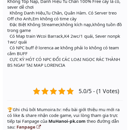
Không Tốp Nạp, Danh Hiệu Tu Chân 100% Free cày là có,
sever dễ chơi
Không Danh Hiệu,Tu Chân, Quân Hàm. Có Server treo
Off cho Anh,Em không có time cày
Đặc Biệt Không Streamer,không kích nạp,không tuồn đồ
trong game
Có Map train Wcoi Barrack,K4 2wc/1 quái, Sever nonpk
1wc/ quái
Có NPC buff ở lorenca ae không phải lo không có team
cắm BUFF
CỰC KỲ HÓT CÓ NPC ĐỔI CÁC LOẠI NGỌC RÁC THÀNH
BS NGAY TẠI MAP LORENCIA
5.0/5 - (1 Votes)
️🏆Ghi chú bởi Mumoira.tv: nếu bài giới thiệu mu mới ra
có like & share nhận code game, vui lòng tham gia trực
tiếp tại Fanpage của
MuHanoi-pk.com
theo đường dẫn
sau:
Fanpage