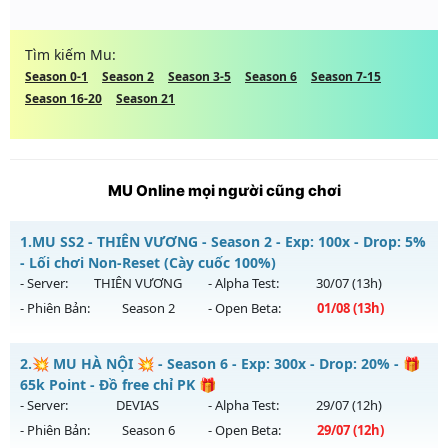
Tìm kiếm Mu:
Season 0-1
Season 2
Season 3-5
Season 6
Season 7-15
Season 16-20
Season 21
MU Online mọi người cũng chơi
1.
MU SS2 - THIÊN VƯƠNG - Season 2 - Exp: 100x - Drop: 5%
- Lối chơi Non-Reset (Cày cuốc 100%)
- Server:
THIÊN VƯƠNG
- Alpha Test:
30/07
(13h)
- Phiên Bản:
Season 2
- Open Beta:
01/08
(13h)
MU SS2 - THIÊN VƯƠNG - Lối chơi Non-Reset (Cày cuốc
2.
💥 MU HÀ NỘI 💥 - Season 6 - Exp: 300x - Drop: 20% - 🎁
100%)
65k Point - Đồ free chỉ PK 🎁
Mu mới ra tháng 08 2026 - Mở máy chủ
THIÊN VƯƠNG
vào
- Server:
DEVIAS
- Alpha Test:
29/07
(12h)
13h ngày 01/08/2626
- Phiên Bản:
Season 6
- Open Beta:
29/07
(12h)