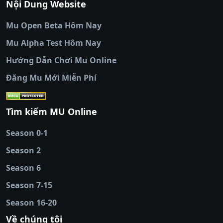
Nội Dung Website
bóng đá trực tiếp
|
colatv trực tiếp bóng
đá
|
colatv truc tiep bong da
|
colatv
|
thập
Mu Open Beta Hôm Nay
cẩm tv
|
thapcam
|
xem bóng đá
Mu Alpha Test Hôm Nay
luongsontv
|
trực tiếp bóng đá cakhiatv
|
trực
tiếp bóng đá
Hướng Dẫn Chơi Mu Online
socolive
|
xoso66
|
DABET
|
xem bóng đá
Đăng Mu Mới Miễn Phí
cakhiatv
|
kèo nhà
cái
|
qh88
|
Ok9
|
nhatvip
|
socolive
|
Ku
88
|
tài xỉu
Tìm kiếm MU Online
online
|
sunwin
|
hitclub
|
b52club
|
iwin
cái uy tín
|
kèo nhà
Season 0-1
cái
|
nowgoal
|
1gom
|
net88
|
max88
|
Season 2
đĩa
|
bắn cá đổi
thưởng
Season 6
|
https://bongdalu.ceo
|
trang chủ
fly88
|
new88
|
https://keonhacai.claims/
|
ht
Season 7-15
bóng đá
|
NEW88
|
socolive
Season 16-20
tv
|
hitclub
|
ok9
|
Hitclub
|
Vic88
|
Red8
win
|
Xoilac
|
open 88
|
open 88
|
sun
Về chúng tôi