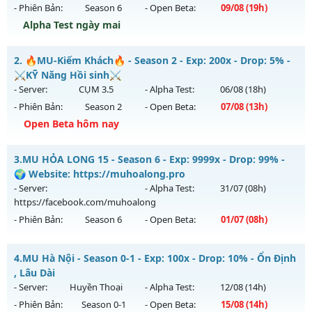
- Phiên Bản:
Season 6
- Open Beta:
09/08
(19h)
Alpha Test ngày mai
MU THIÊN MỆNH - SEASON 6.3 CLASSIC
2.
🔥MU-Kiếm Khách🔥 - Season 2 - Exp: 200x - Drop: 5% -
Mu mới ra tháng 08 2026 - Mở máy chủ
THIÊN MỆNH
vào
⚔️KỸ Năng Hồi sinh⚔️
19h ngày 09/08/2626
- Server:
CỤM 3.5
- Alpha Test:
06/08
(18h)
- Phiên Bản:
Season 2
- Open Beta:
07/08
(13h)
Exp: 500x - Drop: 20%
Open Beta hôm nay
Kiểu reset: Reset In Game
Thể loại: Mu Nguyên bản Webzen
🔥MU-Kiếm Khách🔥 - ⚔️KỸ Năng Hồi sinh⚔️
3.
MU HỎA LONG 15 - Season 6 - Exp: 9999x - Drop: 99% -
Antihack: Antihack chạy bằng cơm
Mu mới ra tháng 08 2026 - Mở máy chủ
CỤM 3.5
vào 13h
🌍 Website: https://muhoalong.pro
ngày 07/08/2626
- Server:
- Alpha Test:
31/07
(08h)
https://facebook.com/muhoalong
Exp: 200x - Drop: 5%
- Phiên Bản:
Season 6
- Open Beta:
01/07
(08h)
Kiểu reset: Reset In Game
Thể loại: Mu Nguyên bản Webzen
MU HỎA LONG 15 - 🌍 Website: https://muhoalong.pro
4.
MU Hà Nội - Season 0-1 - Exp: 100x - Drop: 10% - Ổn Định
Antihack: Sharkguard
Mu mới ra tháng 07 2026 - Mở máy chủ
, Lâu Dài
https://facebook.com/muhoalong
vào 08h ngày
- Server:
Huyền Thoại
- Alpha Test:
12/08
(14h)
01/07/2626
- Phiên Bản:
Season 0-1
- Open Beta:
15/08
(14h)