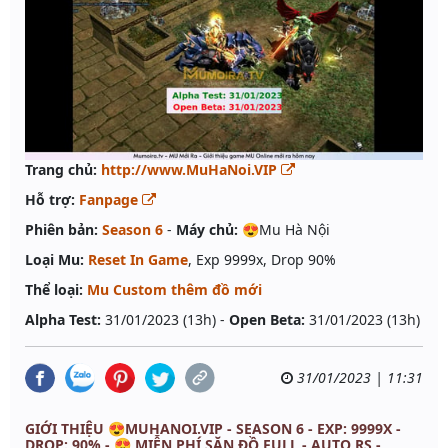
Trang chủ:
http://www.MuHaNoi.VIP
Hỗ trợ:
Fanpage
Phiên bản:
Season 6
-
Máy chủ:
😍Mu Hà Nội
Loại Mu:
Reset In Game
, Exp 9999x, Drop 90%
Thể loại:
Mu Custom thêm đồ mới
Alpha Test:
31/01/2023 (13h) -
Open Beta:
31/01/2023 (13h)
31/01/2023 | 11:31
GIỚI THIỆU 😍MUHANOI.VIP - SEASON 6 - EXP: 9999X -
DROP: 90% - 😍 MIỄN PHÍ SĂN ĐỒ FULL - AUTO RS -