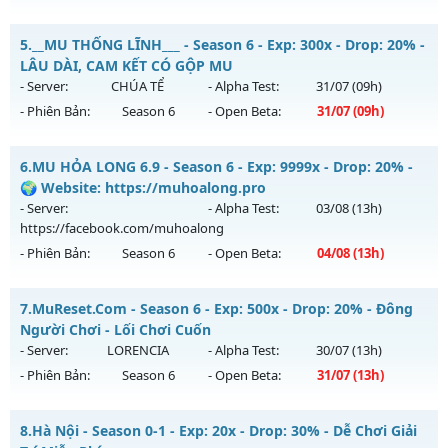
Exp: 9999x - Drop: 99%
MU Hà Nội - Ổn Định , Lâu Dài
Kiểu reset: Non Reset
5.
__MU THỐNG LĨNH___ - Season 6 - Exp: 300x - Drop: 20% -
Mu mới ra tháng 08 2026 - Mở máy chủ
Huyền Thoại
vào
LÂU DÀI, CAM KẾT CÓ GỘP MU
Thể loại: Mu Nguyên bản Webzen
14h ngày 15/08/2626
- Server:
CHÚA TỂ
- Alpha Test:
31/07
(09h)
Antihack: Xshiel
- Phiên Bản:
Season 6
- Open Beta:
31/07
(09h)
Exp: 100x - Drop: 10%
Kiểu reset: Reset In Game
__MU THỐNG LĨNH___ - LÂU DÀI, CAM KẾT CÓ GỘP MU
6.
MU HỎA LONG 6.9 - Season 6 - Exp: 9999x - Drop: 20% -
Thể loại: Mu Nguyên bản Webzen
Mu mới ra tháng 07 2026 - Mở máy chủ
CHÚA TỂ
vào 09h
🌍 Website: https://muhoalong.pro
Antihack: ICM
ngày 31/07/2626
- Server:
- Alpha Test:
03/08
(13h)
https://facebook.com/muhoalong
Exp: 300x - Drop: 20%
- Phiên Bản:
Season 6
- Open Beta:
04/08
(13h)
Kiểu reset: Reset In Game
Thể loại: Mu Nguyên bản Webzen
MU HỎA LONG 6.9 - 🌍 Website: https://muhoalong.pro
7.
MuReset.Com - Season 6 - Exp: 500x - Drop: 20% - Đông
Antihack: UGK ANTIHACK
Mu mới ra tháng 08 2026 - Mở máy chủ
Người Chơi - Lối Chơi Cuốn
https://facebook.com/muhoalong
vào 13h ngày
- Server:
LORENCIA
- Alpha Test:
30/07
(13h)
04/08/2626
- Phiên Bản:
Season 6
- Open Beta:
31/07
(13h)
Exp: 9999x - Drop: 20%
MuReset.Com - Đông Người Chơi - Lối Chơi Cuốn
Kiểu reset: Non Reset
8.
Hà Nội - Season 0-1 - Exp: 20x - Drop: 30% - Dễ Chơi Giải