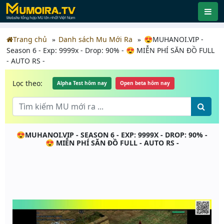
Trang chủ
Danh sách Mu Mới Ra
😍MUHANOI.VIP -
Season 6 - Exp: 9999x - Drop: 90% - 😍 MIỄN PHÍ SĂN ĐỒ FULL
- AUTO RS -
Lọc theo:
Alpha Test hôm nay
Open beta hôm nay
😍MUHANOI.VIP - SEASON 6 - EXP: 9999X - DROP: 90% -
😍 MIỄN PHÍ SĂN ĐỒ FULL - AUTO RS -