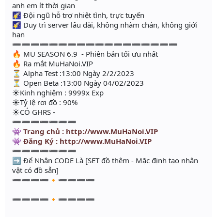
anh em ít thời gian
🌠 Đội ngũ hỗ trợ nhiệt tình, trực tuyến
🌠 Duy trì server lâu dài, không nhàm chán, không giới
hạn
➖➖➖➖➖➖➖➖➖➖➖➖➖➖➖➖➖➖
🔥 MU SEASON 6.9 - Phiên bản tối ưu nhất
🔥 Ra mắt MuHaNoi.VIP
⏳ Alpha Test :13:00 Ngày 2/2/2023
⏳ Open Beta :13:00 Ngày 04/02/2023
☀️Kinh nghiệm : 9999x Exp
☀️Tỷ lệ rơi đồ : 90%
☀️CÓ GHRS -
➖➖➖➖➖➖➖
👾 Trang chủ : http://www.MuHaNoi.VIP
👾 Đăng Ký : http://www.MuHaNoi.VIP
➖➖➖➖➖➖➖
➡ Để Nhận CODE Là [SET đồ thêm - Mặc định tạo nhân
vật có đồ sẵn]
➖➖➖➖🔸➖➖➖➖
➖➖➖➖🔸➖➖➖➖