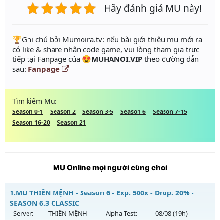
Hãy đánh giá MU này!
️🏆Ghi chú bởi Mumoira.tv: nếu bài giới thiệu mu mới ra
có like & share nhận code game, vui lòng tham gia trực
tiếp tại Fanpage của
😍MUHANOI.VIP
theo đường dẫn
sau:
Fanpage
Tìm kiếm Mu:
Season 0-1
Season 2
Season 3-5
Season 6
Season 7-15
Season 16-20
Season 21
MU Online mọi người cũng chơi
1.
MU THIÊN MỆNH - Season 6 - Exp: 500x - Drop: 20% -
SEASON 6.3 CLASSIC
- Server:
THIÊN MỆNH
- Alpha Test:
08/08
(19h)