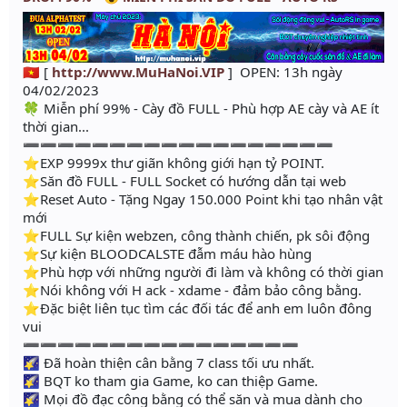
🇻🇳 [
http://www.MuHaNoi.VIP
] OPEN: 13h ngày
04/02/2023
🍀 Miễn phí 99% - Cày đồ FULL - Phù hợp AE cày và AE ít
thời gian...
➖➖➖➖➖➖➖➖➖➖➖➖➖➖➖➖➖➖
⭐️EXP 9999x thư giãn không giới hạn tỷ POINT.
⭐️Săn đồ FULL - FULL Socket có hướng dẫn tại web
⭐️Reset Auto - Tặng Ngay 150.000 Point khi tạo nhân vật
mới
⭐️FULL Sự kiện webzen, công thành chiến, pk sôi động
⭐️Sự kiện BLOODCALSTE đẫm máu hào hùng
⭐️Phù hợp với những người đi làm và không có thời gian
⭐️Nói không với H ack - xdame - đảm bảo công bằng.
⭐️Đặc biệt liên tục tìm các đối tác để anh em luôn đông
vui
➖➖➖➖➖➖➖➖➖➖➖➖➖➖➖➖
🌠 Đã hoàn thiện cân bằng 7 class tối ưu nhất.
🌠 BQT ko tham gia Game, ko can thiệp Game.
🌠 Mọi đồ đạc công bằng có thể săn và mua dành cho