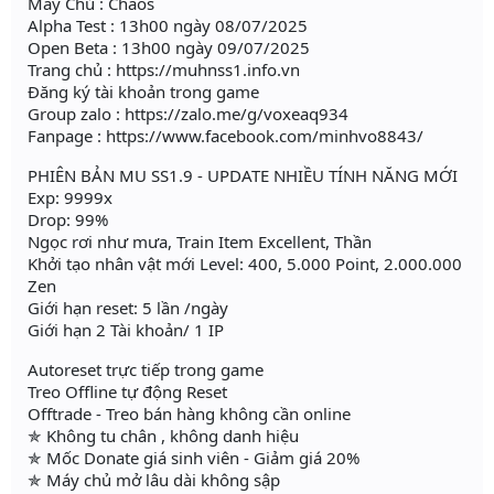
Máy Chủ : Chaos
Alpha Test : 13h00 ngày 08/07/2025
Open Beta : 13h00 ngày 09/07/2025
Trang chủ : https://muhnss1.info.vn
Đăng ký tài khoản trong game
Group zalo : https://zalo.me/g/voxeaq934
Fanpage : https://www.facebook.com/minhvo8843/
PHIÊN BẢN MU SS1.9 - UPDATE NHIỀU TÍNH NĂNG MỚI
Exp: 9999x
Drop: 99%
Ngọc rơi như mưa, Train Item Excellent, Thần
Khởi tạo nhân vật mới Level: 400, 5.000 Point, 2.000.000
Zen
Giới hạn reset: 5 lần /ngày
Giới hạn 2 Tài khoản/ 1 IP
Autoreset trực tiếp trong game
Treo Offline tự động Reset
Offtrade - Treo bán hàng không cần online
✯ Không tu chân , không danh hiệu
✯ Mốc Donate giá sinh viên - Giảm giá 20%
✯ Máy chủ mở lâu dài không sập