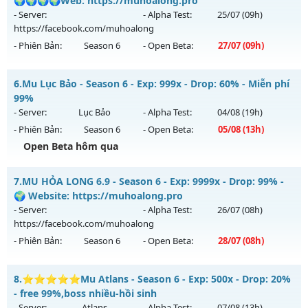
🌍🌍🌍🌍Web: https://muhoalong.pro
Antihack: Anti
ngày 08/08/2626
- Server:
- Alpha Test:
25/07
(09h)
https://facebook.com/muhoalong
Exp: 99x - Drop: 20%
- Phiên Bản:
Season 6
- Open Beta:
27/07
(09h)
Kiểu reset: Reset In Game
Thể loại: Mu Nguyên bản Webzen
MU HỎA LONG 1 - 🌍🌍🌍🌍Web: https://muhoalong.pro
6.
Mu Lục Bảo - Season 6 - Exp: 999x - Drop: 60% - Miễn phí
Antihack: Anti 8x
Mu mới ra tháng 07 2026 - Mở máy chủ
99%
https://facebook.com/muhoalong
vào 09h ngày
- Server:
Lục Bảo
- Alpha Test:
04/08
(19h)
27/07/2626
- Phiên Bản:
Season 6
- Open Beta:
05/08
(13h)
Exp: 99999x - Drop: 99%
Open Beta hôm qua
Kiểu reset: Non Reset
Mu Lục Bảo - Miễn phí 99%
7.
MU HỎA LONG 6.9 - Season 6 - Exp: 9999x - Drop: 99% -
Thể loại: Mu Nguyên bản Webzen
Mu mới ra tháng 08 2026 - Mở máy chủ
Lục Bảo
vào 13h
🌍 Website: https://muhoalong.pro
Antihack: XShield
ngày 05/08/2626
- Server:
- Alpha Test:
26/07
(08h)
https://facebook.com/muhoalong
Exp: 999x - Drop: 60%
- Phiên Bản:
Season 6
- Open Beta:
28/07
(08h)
Kiểu reset: Non Reset
Thể loại: Mu Custom thêm đồ mới
MU HỎA LONG 6.9 - 🌍 Website: https://muhoalong.pro
8.
⭐⭐⭐⭐⭐Mu Atlans - Season 6 - Exp: 500x - Drop: 20%
Antihack: SharkAnti
Mu mới ra tháng 07 2026 - Mở máy chủ
- free 99%,boss nhiều-hồi sinh
https://facebook.com/muhoalong
vào 08h ngày
- Server:
Atlans
- Alpha Test:
07/08
(13h)