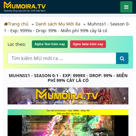
Trang chủ
Danh sách Mu Mới Ra
Muhnss1 - Season 0-
1 - Exp: 9999x - Drop: 99% - Miễn phí 99% cày là có
Lọc theo:
Alpha Test hôm nay
Open beta hôm nay
MUHNSS1 - SEASON 0-1 - EXP: 9999X - DROP: 99% - MIỄN
PHÍ 99% CÀY LÀ CÓ