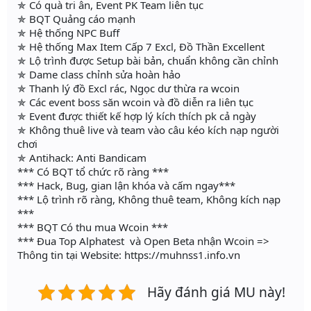
✯ Có quà tri ân, Event PK Team liên tục
✯ BQT Quảng cáo mạnh
✯ Hệ thống NPC Buff
✯ Hệ thống Max Item Cấp 7 Excl, Đồ Thần Excellent
✯ Lộ trình được Setup bài bản, chuẩn không cần chỉnh
✯ Dame class chỉnh sửa hoàn hảo
✯ Thanh lý đồ Excl rác, Ngọc dư thừa ra wcoin
✯ Các event boss săn wcoin và đồ diễn ra liên tục
✯ Event được thiết kế hợp lý kích thích pk cả ngày
✯ Không thuê live và team vào câu kéo kích nạp người
chơi
✯ Antihack: Anti Bandicam
*** Có BQT tổ chức rõ ràng ***
*** Hack, Bug, gian lận khóa và cấm ngay***
*** Lộ trình rõ ràng, Không thuê team, Không kích nạp
***
*** BQT Có thu mua Wcoin ***
*** Đua Top Alphatest và Open Beta nhận Wcoin =>
Thông tin tại Website: https://muhnss1.info.vn
Hãy đánh giá MU này!