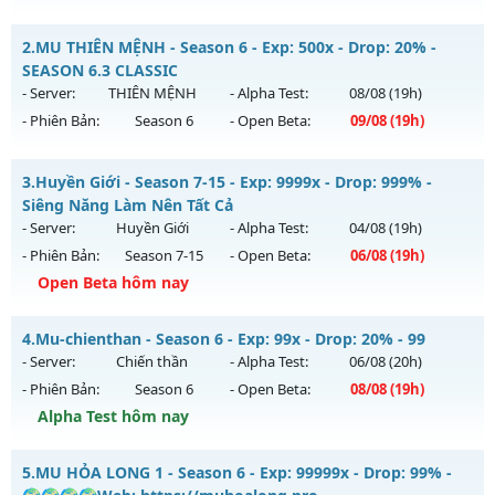
Quyền Năng S6 - GIẢI TRÍ-DỄ CHƠI
2.
MU THIÊN MỆNH - Season 6 - Exp: 500x - Drop: 20% -
Mu mới ra tháng 08 2026 - Mở máy chủ
Quyền Năng
vào
SEASON 6.3 CLASSIC
13h ngày 05/08/2626
- Server:
THIÊN MỆNH
- Alpha Test:
08/08
(19h)
- Phiên Bản:
Season 6
- Open Beta:
09/08
(19h)
Exp: 500x - Drop: 20%
Kiểu reset: Reset In Game
MU THIÊN MỆNH - SEASON 6.3 CLASSIC
3.
Huyền Giới - Season 7-15 - Exp: 9999x - Drop: 999% -
Thể loại: Mu Nguyên bản Webzen
Mu mới ra tháng 08 2026 - Mở máy chủ
THIÊN MỆNH
vào
Siêng Năng Làm Nên Tất Cả
Antihack: PRO
19h ngày 09/08/2626
- Server:
Huyền Giới
- Alpha Test:
04/08
(19h)
- Phiên Bản:
Season 7-15
- Open Beta:
06/08
(19h)
Exp: 500x - Drop: 20%
Open Beta hôm nay
Kiểu reset: Reset In Game
Thể loại: Mu Nguyên bản Webzen
Huyền Giới - Siêng Năng Làm Nên Tất Cả
4.
Mu-chienthan - Season 6 - Exp: 99x - Drop: 20% - 99
Antihack: Antihack chạy bằng cơm
Mu mới ra tháng 08 2026 - Mở máy chủ
Huyền Giới
vào 19h
- Server:
Chiến thần
- Alpha Test:
06/08
(20h)
ngày 06/08/2626
- Phiên Bản:
Season 6
- Open Beta:
08/08
(19h)
Exp: 9999x - Drop: 999%
Alpha Test hôm nay
Kiểu reset: Reset In Game
Mu-chienthan - 99
5.
MU HỎA LONG 1 - Season 6 - Exp: 99999x - Drop: 99% -
Thể loại: Mu Custom thêm đồ mới
Mu mới ra tháng 08 2026 - Mở máy chủ
Chiến thần
vào 19h