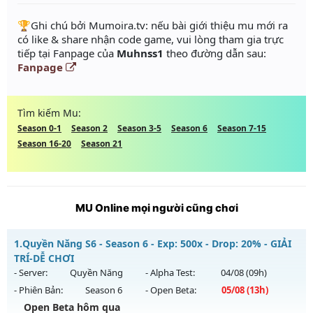
️🏆Ghi chú bởi Mumoira.tv: nếu bài giới thiệu mu mới ra
có like & share nhận code game, vui lòng tham gia trực
tiếp tại Fanpage của
Muhnss1
theo đường dẫn sau:
Fanpage
Tìm kiếm Mu:
Season 0-1
Season 2
Season 3-5
Season 6
Season 7-15
Season 16-20
Season 21
MU Online mọi người cũng chơi
1.
Quyền Năng S6 - Season 6 - Exp: 500x - Drop: 20% - GIẢI
TRÍ-DỄ CHƠI
- Server:
Quyền Năng
- Alpha Test:
04/08
(09h)
- Phiên Bản:
Season 6
- Open Beta:
05/08
(13h)
Open Beta hôm qua