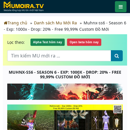
Trang chủ
Danh sách Mu Mới Ra
Muhnx-ss6 - Season 6
- Exp: 1000x - Drop: 20% - Free 99,99% Custom Đồ Mới
Lọc theo:
Alpha Test hôm nay
Open beta hôm nay
MUHNX-SS6 - SEASON 6 - EXP: 1000X - DROP: 20% - FREE
99,99% CUSTOM ĐỒ MỚI