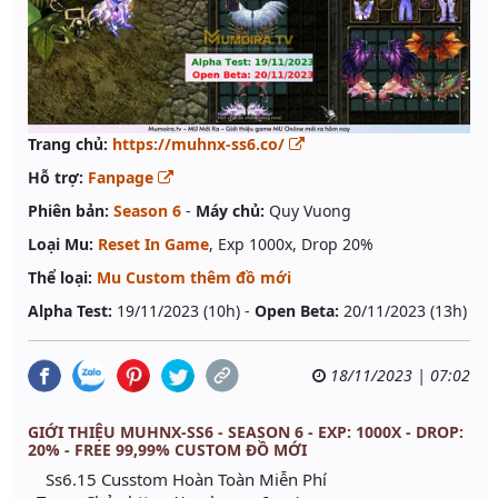
Trang chủ:
https://muhnx-ss6.co/
Hỗ trợ:
Fanpage
Phiên bản:
Season 6
-
Máy chủ:
Quy Vuong
Loại Mu:
Reset In Game
, Exp 1000x, Drop 20%
Thể loại:
Mu Custom thêm đồ mới
Alpha Test:
19/11/2023 (10h) -
Open Beta:
20/11/2023 (13h)
18/11/2023 | 07:02
GIỚI THIỆU MUHNX-SS6 - SEASON 6 - EXP: 1000X - DROP:
20% - FREE 99,99% CUSTOM ĐỒ MỚI
Ss6.15 Cusstom Hoàn Toàn Miễn Phí