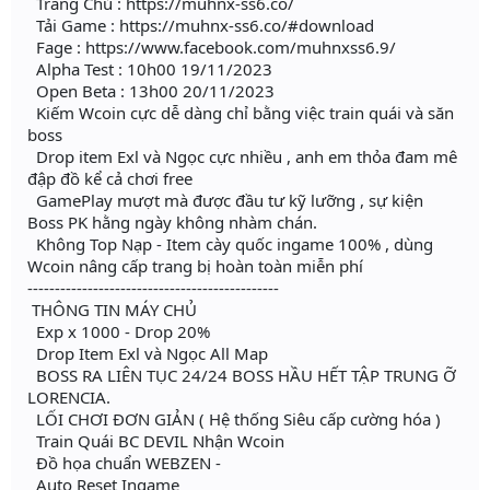
Trang Chủ : https://muhnx-ss6.co/
Tải Game : https://muhnx-ss6.co/#download
Fage : https://www.facebook.com/muhnxss6.9/
Alpha Test : 10h00 19/11/2023
Open Beta : 13h00 20/11/2023
Kiếm Wcoin cực dễ dàng chỉ bằng việc train quái và săn
boss
Drop item Exl và Ngọc cực nhiều , anh em thỏa đam mê
đập đồ kể cả chơi free
GamePlay mượt mà được đầu tư kỹ lưỡng , sự kiện
Boss PK hằng ngày không nhàm chán.
Không Top Nạp - Item cày quốc ingame 100% , dùng
Wcoin nâng cấp trang bị hoàn toàn miễn phí
----------------------------------------------
THÔNG TIN MÁY CHỦ
Exp x 1000 - Drop 20%
Drop Item Exl và Ngọc All Map
BOSS RA LIÊN TỤC 24/24 BOSS HẦU HẾT TẬP TRUNG Ỡ
LORENCIA.
LỐI CHƠI ĐƠN GIẢN ( Hệ thống Siêu cấp cường hóa )
Train Quái BC DEVIL Nhận Wcoin
Đồ họa chuẩn WEBZEN -
Auto Reset Ingame