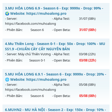
Kiểu reset: Non Reset
MU HOÀI NIỆM XƯA - Nguyên Thủy Cày Cuốc 2005
3.
MU HỎA LONG 6.9 - Season 6 - Exp: 9999x - Drop: 99% -
Thể loại: Mu Nguyên bản Webzen
Mu mới ra tháng 08 2026 - Mở máy chủ
HOÀI NIỆM
vào 19h
🌍 Website: https://muhoalong.pro
Antihack: Chống Hack/ Dupe 100%
ngày 01/08/2626
- Server:
- Alpha Test:
31/07
(08h)
https://facebook.com/muhoalong
Exp: 100x - Drop: 10%
- Phiên Bản:
Season 6
- Open Beta:
31/07
(08h)
Kiểu reset: Reset In Game
Thể loại: Mu Nguyên bản Webzen
MU HỎA LONG 6.9 - 🌍 Website: https://muhoalong.pro
4.
Mu Thiên Long - Season 0-1 - Exp: 50x - Drop: 100% - MU
Antihack: Phiên bản mới nhất
Mu mới ra tháng 07 2026 - Mở máy chủ
SS1.9 –CHUẨN CÀY CẤY NGUYÊN BẢN
https://facebook.com/muhoalong
vào 08h ngày
- Server:
Máy chủ Thiên Vương
- Alpha Test:
03/08
(22h)
31/07/2626
- Phiên Bản:
Season 0-1
- Open Beta:
03/08
(22h)
Exp: 9999x - Drop: 99%
Mu Thiên Long - MU SS1.9 –CHUẨN CÀY CẤY NGUYÊN BẢN
Kiểu reset: Non Reset
5.
MU HỎA LONG 6.9.1 - Season 6 - Exp: 9999x - Drop: 20% -
Mu mới ra tháng 08 2026 - Mở máy chủ
Máy chủ Thiên
🌐 Website: https://muhoalong.pro
Thể loại: Mu Nguyên bản Webzen
Vương
vào 22h ngày 03/08/2626
- Server:
- Alpha Test:
05/08
(08h)
Antihack: Xshiel
https://facebook.com/muhoalong
Exp: 50x - Drop: 100%
- Phiên Bản:
Season 6
- Open Beta:
05/08
(08h)
Kiểu reset: Reset In Game
Thể loại: Mu Nguyên bản Webzen
MU HỎA LONG 6.9.1 - 🌐 Website: https://muhoalong.pro
6.
MUHN2 - MU HÀ NỘI - Season 2 - Exp: 150x - Drop: 10% -