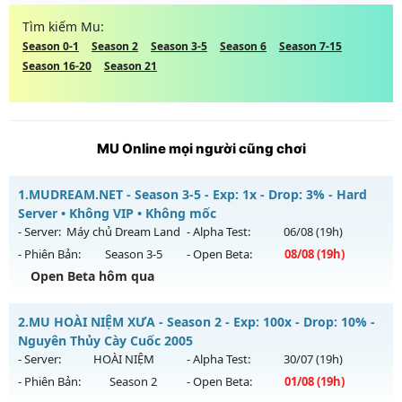
Tìm kiếm Mu:
Season 0-1
Season 2
Season 3-5
Season 6
Season 7-15
Season 16-20
Season 21
MU Online mọi người cũng chơi
1.
MUDREAM.NET - Season 3-5 - Exp: 1x - Drop: 3% - Hard
Server • Không VIP • Không mốc
- Server:
Máy chủ Dream Land
- Alpha Test:
06/08
(19h)
- Phiên Bản:
Season 3-5
- Open Beta:
08/08
(19h)
Open Beta hôm qua
MUDREAM.NET - Hard Server • Không VIP • Không mốc
2.
MU HOÀI NIỆM XƯA - Season 2 - Exp: 100x - Drop: 10% -
Mu mới ra tháng 08 2026 - Mở máy chủ
Máy chủ Dream
Nguyên Thủy Cày Cuốc 2005
Land
vào 19h ngày 08/08/2626
- Server:
HOÀI NIỆM
- Alpha Test:
30/07
(19h)
- Phiên Bản:
Season 2
- Open Beta:
01/08
(19h)
Exp: 1x - Drop: 3%