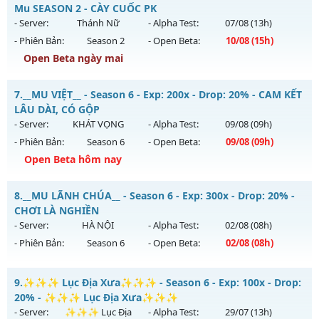
Antihack: Gameguard
Mu mới ra tháng 08 2026 - Mở máy chủ
Mu SEASON 2 - CÀY CUỐC PK
https://facebook.com/muhoalong
vào 08h ngày
- Server:
Thánh Nữ
- Alpha Test:
07/08
(13h)
05/08/2626
- Phiên Bản:
Season 2
- Open Beta:
10/08
(15h)
Exp: 9999x - Drop: 20%
Open Beta ngày mai
Kiểu reset: Non Reset
MUHN2 - MU HÀ NỘI - Mu SEASON 2 - CÀY CUỐC PK
7.
__MU VIỆT__ - Season 6 - Exp: 200x - Drop: 20% - CAM KẾT
Thể loại: Mu Nguyên bản Webzen
Mu mới ra tháng 08 2026 - Mở máy chủ
Thánh Nữ
vào 15h
LÂU DÀI, CÓ GỘP
Antihack: XShield
ngày 10/08/2626
- Server:
KHÁT VỌNG
- Alpha Test:
09/08
(09h)
- Phiên Bản:
Season 6
- Open Beta:
09/08
(09h)
Exp: 150x - Drop: 10%
Open Beta hôm nay
Kiểu reset: Reset In Game
Thể loại: Mu Nguyên bản Webzen
__MU VIỆT__ - CAM KẾT LÂU DÀI, CÓ GỘP
8.
__MU LÃNH CHÚA__ - Season 6 - Exp: 300x - Drop: 20% -
Antihack: IGMU.DEV
Mu mới ra tháng 08 2026 - Mở máy chủ
KHÁT VỌNG
vào
CHƠI LÀ NGHIỀN
09h ngày 09/08/2626
- Server:
HÀ NỘI
- Alpha Test:
02/08
(08h)
- Phiên Bản:
Season 6
- Open Beta:
02/08
(08h)
Exp: 200x - Drop: 20%
Kiểu reset: Reset In Game
__MU LÃNH CHÚA__ - CHƠI LÀ NGHIỀN
9.
✨✨✨ Lục Địa Xưa✨✨✨ - Season 6 - Exp: 100x - Drop:
Thể loại: Mu Nguyên bản Webzen
Mu mới ra tháng 08 2026 - Mở máy chủ
HÀ NỘI
vào 08h
20% - ✨✨✨ Lục Địa Xưa✨✨✨
Antihack: GoldShield
ngày 02/08/2626
- Server:
✨✨✨ Lục Địa
- Alpha Test:
29/07
(13h)