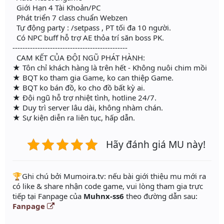
Giới Hạn 4 Tài Khoản/PC
Phát triển 7 class chuẩn Webzen
Tự động party : /setpass , PT tối đa 10 người.
Có NPC buff hỗ trợ AE thỏa trí săn boss PK.
----------------------------------------------
CAM KẾT CỦA ĐỘI NGŨ PHÁT HÀNH:
★ Tôn chỉ khách hàng là trên hết - Không nuôi chim mồi
★ BQT ko tham gia Game, ko can thiệp Game.
★ BQT ko bán đồ, ko cho đồ bất kỳ ai.
★ Đội ngũ hỗ trợ nhiệt tình, hotline 24/7.
★ Duy trì server lâu dài, không nhàm chán.
★ Sự kiện diễn ra liên tục, hấp dẫn.
Hãy đánh giá MU này!
️🏆Ghi chú bởi Mumoira.tv: nếu bài giới thiệu mu mới ra
có like & share nhận code game, vui lòng tham gia trực
tiếp tại Fanpage của
Muhnx-ss6
theo đường dẫn sau:
Fanpage