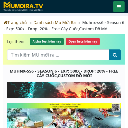
Trang chủ
Danh sách Mu Mới Ra
Muhnx-ss6 - Season 6
- Exp: 500x - Drop: 20% - Free Cày Cuốc,Custom Đồ Mới
Lọc theo:
Alpha Test hôm nay
Open beta hôm nay
MUHNX-SS6 - SEASON 6 - EXP: 500X - DROP: 20% - FREE
CÀY CUỐC,CUSTOM ĐỒ MỚI