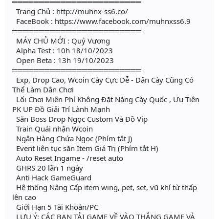
════════════════════════
Trang Chủ : http://muhnx-ss6.co/
FaceBook : https://www.facebook.com/muhnxss6.9
════════════════════════
MÁY CHỦ MỚI : Quỷ Vương
Alpha Test : 10h 18/10/2023
Open Beta : 13h 19/10/2023
════════════════════════
Exp, Drop Cao, Wcoin Cày Cực Dễ - Dân Cày Cũng Có
Thể Làm Dân Chơi
Lối Chơi Miễn Phí Không Đặt Nặng Cày Quốc , Ưu Tiên
PK UP Đồ Giải Trí Lành Mạnh
Săn Boss Drop Ngọc Custom Và Đồ Vip
Train Quái nhận Wcoin
Ngân Hàng Chứa Ngọc (Phím tắt J)
Event liên tục săn Item Giá Trị (Phím tắt H)
Auto Reset Ingame - /reset auto
GHRS 20 lần 1 ngày
Anti Hack GameGuard
Hệ thống Nâng Cấp item wing, pet, set, vũ khí từ thấp
lên cao
Giới Hạn 5 Tài Khoản/PC
LƯU Ý: CÁC BẠN TẢI GAME VỀ VÀO THẲNG GAME VÀ