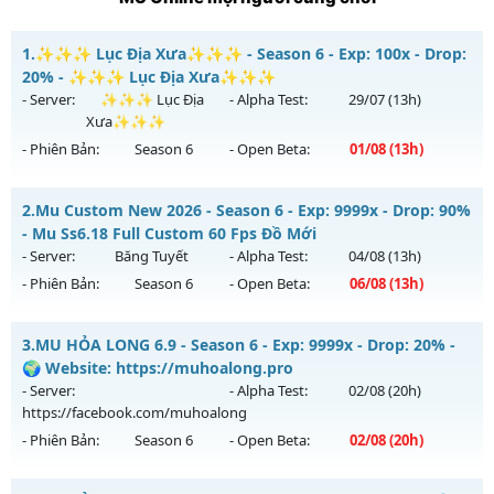
1.
✨✨✨ Lục Địa Xưa✨✨✨ - Season 6 - Exp: 100x - Drop:
20% - ✨✨✨ Lục Địa Xưa✨✨✨
- Server:
✨✨✨ Lục Địa
- Alpha Test:
29/07
(13h)
Xưa✨✨✨
- Phiên Bản:
Season 6
- Open Beta:
01/08
(13h)
✨✨✨ Lục Địa Xưa✨✨✨ - ✨✨✨ Lục Địa Xưa✨✨✨
2.
Mu Custom New 2026 - Season 6 - Exp: 9999x - Drop: 90%
Mu mới ra tháng 08 2026 - Mở máy chủ
✨✨✨ Lục Địa
- Mu Ss6.18 Full Custom 60 Fps Đồ Mới
Xưa✨✨✨
vào 13h ngày 01/08/2626
- Server:
Băng Tuyết
- Alpha Test:
04/08
(13h)
- Phiên Bản:
Season 6
- Open Beta:
06/08
(13h)
Exp: 100x - Drop: 20%
Kiểu reset: Reset In Game
Mu Custom New 2026 - Mu Ss6.18 Full Custom 60 Fps Đồ
3.
MU HỎA LONG 6.9 - Season 6 - Exp: 9999x - Drop: 20% -
Thể loại: Mu Nguyên bản Webzen
Mới
🌍 Website: https://muhoalong.pro
Antihack: XTEAM
Mu mới ra tháng 08 2026 - Mở máy chủ
Băng Tuyết
vào 13h
- Server:
- Alpha Test:
02/08
(20h)
ngày 06/08/2626
https://facebook.com/muhoalong
- Phiên Bản:
Season 6
- Open Beta:
02/08
(20h)
Exp: 9999x - Drop: 90%
Kiểu reset: Reset In Game
MU HỎA LONG 6.9 - 🌍 Website: https://muhoalong.pro