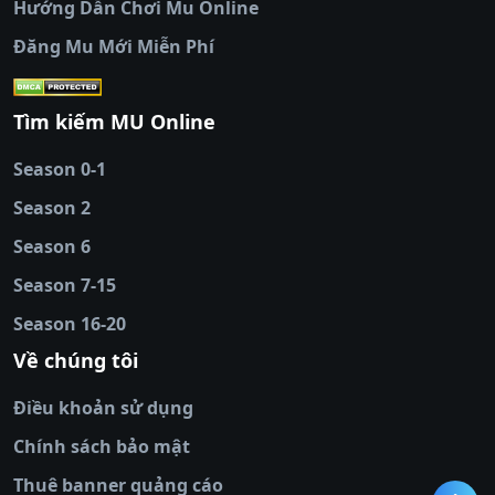
Hướng Dẫn Chơi Mu Online
socolive
|
xoso66
|
DABET
|
xem bóng đá
Đăng Mu Mới Miễn Phí
cakhiatv
|
kèo nhà
cái
|
qh88
|
Ok9
|
nhatvip
|
socolive
|
Ku
88
|
tài xỉu
Tìm kiếm MU Online
online
|
sunwin
|
hitclub
|
b52club
|
iwin
cái uy tín
|
kèo nhà
Season 0-1
cái
|
nowgoal
|
1gom
|
net88
|
max88
|
Season 2
đĩa
|
bắn cá đổi
thưởng
Season 6
|
https://bongdalu.ceo
|
trang chủ
fly88
|
new88
|
https://keonhacai.claims/
|
ht
Season 7-15
bóng đá
|
NEW88
|
socolive
Season 16-20
tv
|
hitclub
|
ok9
|
Hitclub
|
Vic88
|
Red8
win
|
Xoilac
|
open 88
|
open 88
|
sun
Về chúng tôi
win
|
hit club
|
Kingfun
|
game bài đổi
Điều khoản sử dụng
thưởng
|
rik vip
|
game bắn cá đổi
thưởng
|
giai ma keo nha
Chính sách bảo mật
cai
|
8xbet
|
MB66
|
ty le ca
Thuê banner quảng cáo