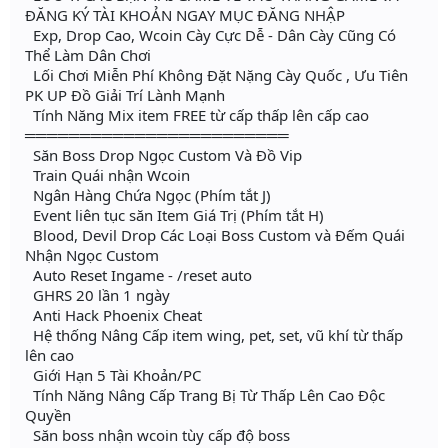
ĐĂNG KÝ TÀI KHOẢN NGAY MỤC ĐĂNG NHẬP
Exp, Drop Cao, Wcoin Cày Cực Dễ - Dân Cày Cũng Có
Thể Làm Dân Chơi
Lối Chơi Miễn Phí Không Đặt Nặng Cày Quốc , Ưu Tiên
PK UP Đồ Giải Trí Lành Mạnh
Tính Năng Mix item FREE từ cấp thấp lên cấp cao
════════════════════════
Săn Boss Drop Ngọc Custom Và Đồ Vip
Train Quái nhận Wcoin
Ngân Hàng Chứa Ngọc (Phím tắt J)
Event liên tục săn Item Giá Trị (Phím tắt H)
Blood, Devil Drop Các Loại Boss Custom và Đếm Quái
Nhận Ngọc Custom
Auto Reset Ingame - /reset auto
GHRS 20 lần 1 ngày
Anti Hack Phoenix Cheat
Hệ thống Nâng Cấp item wing, pet, set, vũ khí từ thấp
lên cao
Giới Hạn 5 Tài Khoản/PC
Tính Năng Nâng Cấp Trang Bị Từ Thấp Lên Cao Độc
Quyền
Săn boss nhận wcoin tùy cấp độ boss