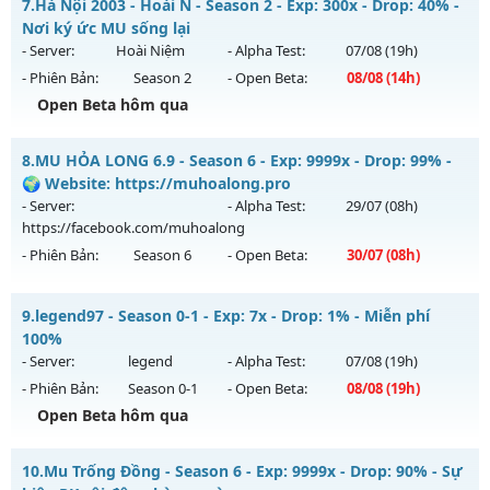
7.
Hà Nội 2003 - Hoài N - Season 2 - Exp: 300x - Drop: 40% -
Thể loại: Mu Nguyên bản Webzen
Mu mới ra tháng 08 2026 - Mở máy chủ
THIÊN MỆNH
vào
Nơi ký ức MU sống lại
Antihack: XShield
19h ngày 09/08/2626
- Server:
Hoài Niệm
- Alpha Test:
07/08
(19h)
- Phiên Bản:
Season 2
- Open Beta:
08/08
(14h)
Exp: 500x - Drop: 20%
Open Beta hôm qua
Kiểu reset: Reset In Game
Thể loại: Mu Nguyên bản Webzen
Hà Nội 2003 - Hoài N - Nơi ký ức MU sống lại
8.
MU HỎA LONG 6.9 - Season 6 - Exp: 9999x - Drop: 99% -
Antihack: Antihack chạy bằng cơm
Mu mới ra tháng 08 2026 - Mở máy chủ
Hoài Niệm
vào 14h
🌍 Website: https://muhoalong.pro
ngày 08/08/2626
- Server:
- Alpha Test:
29/07
(08h)
https://facebook.com/muhoalong
Exp: 300x - Drop: 40%
- Phiên Bản:
Season 6
- Open Beta:
30/07
(08h)
Kiểu reset: Reset In Game
Thể loại: Mu Custom thêm đồ mới
MU HỎA LONG 6.9 - 🌍 Website: https://muhoalong.pro
9.
legend97 - Season 0-1 - Exp: 7x - Drop: 1% - Miễn phí
Antihack: UKG
Mu mới ra tháng 07 2026 - Mở máy chủ
100%
https://facebook.com/muhoalong
vào 08h ngày
- Server:
legend
- Alpha Test:
07/08
(19h)
30/07/2626
- Phiên Bản:
Season 0-1
- Open Beta:
08/08
(19h)
Exp: 9999x - Drop: 99%
Open Beta hôm qua
Kiểu reset: Non Reset
legend97 - Miễn phí 100%
10.
Mu Trống Đồng - Season 6 - Exp: 9999x - Drop: 90% - Sự
Thể loại: Mu Nguyên bản Webzen