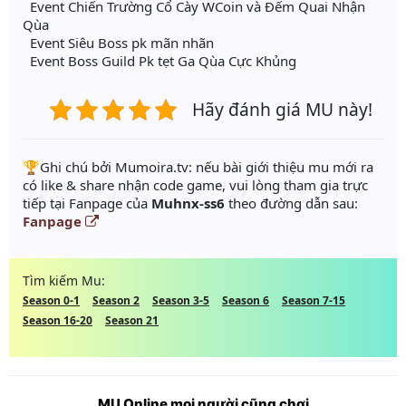
Event Chiến Trường Cổ Cày WCoin và Đếm Quai Nhận
Qùa
Event Siêu Boss pk mãn nhãn
Event Boss Guild Pk tẹt Ga Qùa Cực Khủng
Hãy đánh giá MU này!
️🏆Ghi chú bởi Mumoira.tv: nếu bài giới thiệu mu mới ra
có like & share nhận code game, vui lòng tham gia trực
tiếp tại Fanpage của
Muhnx-ss6
theo đường dẫn sau:
Fanpage
Tìm kiếm Mu:
Season 0-1
Season 2
Season 3-5
Season 6
Season 7-15
Season 16-20
Season 21
MU Online mọi người cũng chơi