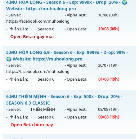
4.
MU HỎA LONG - Season 6 - Exp: 9999x - Drop: 20% - 🌍
Thể loại: Mu Custom thêm đồ mới
Mu mới ra tháng 08 2026 - Mở máy chủ
Website: https://muhoalong.pro
Antihack: Gold Dragon
https://facebook.com/muhoalong
vào 20h ngày
- Server:
- Alpha Test:
10/08
(08h)
02/08/2626
https://facebook.com/muhoalong
- Phiên Bản:
Season 6
- Open Beta:
10/08
(08h)
Exp: 9999x - Drop: 20%
Open Beta ngày mai
Kiểu reset: Non Reset
Thể loại: Mu Nguyên bản Webzen
MU HỎA LONG - 🌍 Website: https://muhoalong.pro
5.
MU HỎA LONG 6.9 - Season 6 - Exp: 9999x - Drop: 99% -
Antihack: XShield
Mu mới ra tháng 08 2026 - Mở máy chủ
🌍 Website: https://muhoalong.pro
https://facebook.com/muhoalong
vào 08h ngày
- Server:
- Alpha Test:
30/07
(19h)
10/08/2626
https://facebook.com/muhoalong
- Phiên Bản:
Season 6
- Open Beta:
01/08
(19h)
Exp: 9999x - Drop: 20%
Kiểu reset: Non Reset
MU HỎA LONG 6.9 - 🌍 Website: https://muhoalong.pro
6.
MU THIÊN MỆNH - Season 6 - Exp: 500x - Drop: 20% -
Thể loại: Mu Nguyên bản Webzen
Mu mới ra tháng 08 2026 - Mở máy chủ
SEASON 6.3 CLASSIC
Antihack: XShield
https://facebook.com/muhoalong
vào 19h ngày
- Server:
THIÊN MỆNH
- Alpha Test:
08/08
(19h)
01/08/2626
- Phiên Bản:
Season 6
- Open Beta:
09/08
(19h)
Exp: 9999x - Drop: 99%
Open Beta hôm nay
Kiểu reset: Non Reset
MU THIÊN MỆNH - SEASON 6.3 CLASSIC