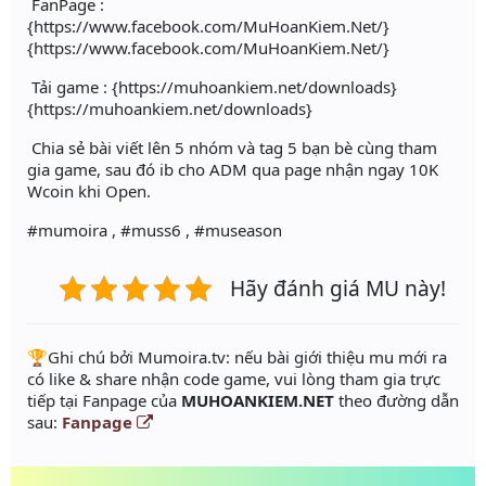
FanPage :
{https://www.facebook.com/MuHoanKiem.Net/}
{https://www.facebook.com/MuHoanKiem.Net/}
Tải game : {https://muhoankiem.net/downloads}
{https://muhoankiem.net/downloads}
Chia sẻ bài viết lên 5 nhóm và tag 5 bạn bè cùng tham
gia game, sau đó ib cho ADM qua page nhận ngay 10K
Wcoin khi Open.
#mumoira , #muss6 , #museason
Hãy đánh giá MU này!
️🏆Ghi chú bởi Mumoira.tv: nếu bài giới thiệu mu mới ra
có like & share nhận code game, vui lòng tham gia trực
tiếp tại Fanpage của
MUHOANKIEM.NET
theo đường dẫn
sau:
Fanpage