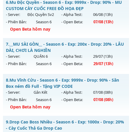
6.
Mu Độc Quyền - Season 6 - Exp: 9999x - Drop: 90% - MU
Antihack: X-Team
Mu mới ra tháng 08 2026 - Mở máy chủ
CUSTOM CÀY CUỐC FREE ĐỒ HỌA ĐẸP
https://facebook.com/muhoalong
vào 19h ngày
- Server:
Độc Quyền Sv2
- Alpha Test:
06/08
(13h)
01/08/2626
- Phiên Bản:
Season 6
- Open Beta:
07/08
(13h)
Exp: 9999x - Drop: 99%
Open Beta hôm nay
Kiểu reset: Non Reset
Mu Độc Quyền - MU CUSTOM CÀY CUỐC FREE ĐỒ HỌA ĐẸP
7.
__MU SÀI GÒN__ - Season 6 - Exp: 200x - Drop: 20% - LÂU
Thể loại: Mu Nguyên bản Webzen
Mu mới ra tháng 08 2026 - Mở máy chủ
Độc Quyền Sv2
vào
DÀI, CHƠI LÀ NGHIỀN
Antihack: XShield
13h ngày 07/08/2626
- Server:
QUẬN 6
- Alpha Test:
29/07
(13h)
- Phiên Bản:
Season 6
- Open Beta:
29/07
(13h)
Exp: 9999x - Drop: 90%
Kiểu reset: Reset In Game
__MU SÀI GÒN__ - LÂU DÀI, CHƠI LÀ NGHIỀN
8.
Mu Vĩnh Cửu - Season 6 - Exp: 9999x - Drop: 90% - Săn
Thể loại: Mu Custom thêm đồ mới
Mu mới ra tháng 07 2026 - Mở máy chủ
QUẬN 6
vào 13h
Box ném đồ Full - Tặng VIP CODE
Antihack: SharkGaurd
ngày 29/07/2626
- Server:
Gắn Kết
- Alpha Test:
07/08
(08h)
- Phiên Bản:
Season 6
- Open Beta:
07/08
(08h)
Exp: 200x - Drop: 20%
Open Beta hôm nay
Kiểu reset: Reset In Game
Thể loại: Mu Nguyên bản Webzen
Mu Vĩnh Cửu - Săn Box ném đồ Full - Tặng VIP CODE
9.
Drop Cao Boss Nhiều - Season 6 - Exp: 1000x - Drop: 20%
Antihack: AntiShark
Mu mới ra tháng 08 2026 - Mở máy chủ
Gắn Kết
vào 08h
- Cày Cuốc Thả Ga Drop Cao