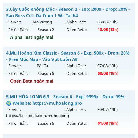
Kiểu reset: Non Reset
MU HỎA LONG 1.2 - 🌐 Website: https://muhoalong.pro
3.
Cày Cuốc Không Mốc - Season 2 - Exp: 200x - Drop: 20% -
Thể loại: Mu Nguyên bản Webzen
Mu mới ra tháng 07 2026 - Mở máy chủ
Săn Boss Cực Đã Train 1 Wc Tại K4
Antihack: Xshiel
https://facebook.com/muhoalong
vào 19h ngày
- Server:
Ma Vương
- Alpha Test:
08/08
(13h)
28/07/2626
- Phiên Bản:
Season 2
- Open Beta:
10/08
(13h)
Exp: 9999x - Drop: 99%
Alpha Test ngày mai
Kiểu reset: Non Reset
Cày Cuốc Không Mốc - Săn Boss Cực Đã Train 1 Wc Tại K4
4.
Mu Hoàng Kim Classic - Season 6 - Exp: 500x - Drop: 20%
Thể loại: Mu Nguyên bản Webzen
Mu mới ra tháng 08 2026 - Mở máy chủ
Ma Vương
vào 13h
- Free Mốc Nạp - Vào Vụt Luôn AE
Antihack: XShield
ngày 10/08/2626
- Server:
Bất Tử
- Alpha Test:
07/08
(19h)
- Phiên Bản:
Season 6
- Open Beta:
08/08
(19h)
Exp: 200x - Drop: 20%
Open Beta ngày mai
Kiểu reset: Reset In Game
Thể loại: Mu Nguyên bản Webzen
Mu Hoàng Kim Classic - Free Mốc Nạp - Vào Vụt Luôn AE
5.
MU HỎA LONG 6.9 - Season 6 - Exp: 9999x - Drop: 99% -
Antihack: GameGuard
Mu mới ra tháng 08 2026 - Mở máy chủ
Bất Tử
vào 19h
🌍 Website: https://muhoalong.pro
ngày 08/08/2626
- Server:
- Alpha Test:
30/07
(19h)
https://facebook.com/muhoalong
Exp: 500x - Drop: 20%
- Phiên Bản:
Season 6
- Open Beta:
01/08
(19h)
Kiểu reset: Reset In Game
Thể loại: Mu Nguyên bản Webzen
MU HỎA LONG 6.9 - 🌍 Website: https://muhoalong.pro