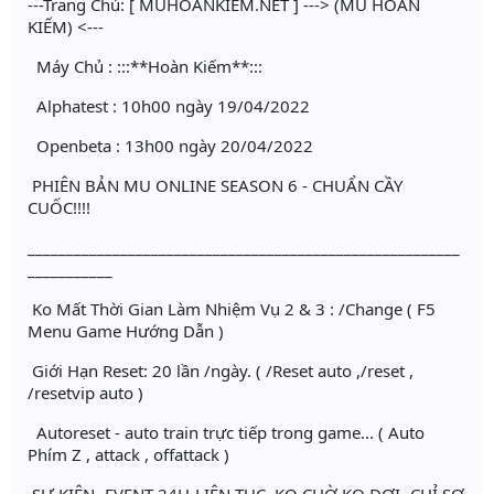
---Trang Chủ: [ MUHOANKIEM.NET ] ---> (MU HOÀN
KIẾM) <---
Máy Chủ : :::**Hoàn Kiếm**:::
Alphatest : 10h00 ngày 19/04/2022
Openbeta : 13h00 ngày 20/04/2022
PHIÊN BẢN MU ONLINE SEASON 6 - CHUẨN CẦY
CUỐC!!!!
________________________________________________________
___________
Ko Mất Thời Gian Làm Nhiệm Vụ 2 & 3 : /Change ( F5
Menu Game Hướng Dẫn )
Giới Hạn Reset: 20 lần /ngày. ( /Reset auto ,/reset ,
/resetvip auto )
Autoreset - auto train trực tiếp trong game... ( Auto
Phím Z , attack , offattack )