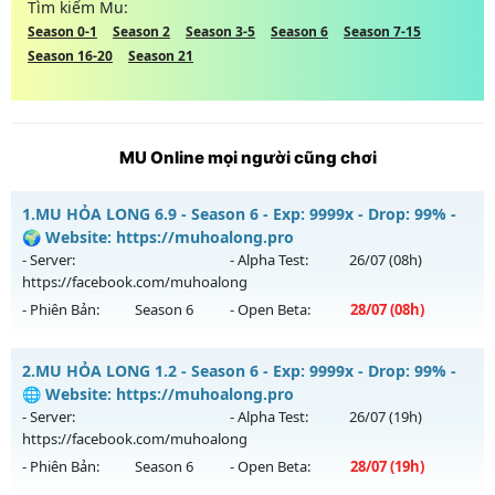
Tìm kiếm Mu:
Season 0-1
Season 2
Season 3-5
Season 6
Season 7-15
Season 16-20
Season 21
MU Online mọi người cũng chơi
1.
MU HỎA LONG 6.9 - Season 6 - Exp: 9999x - Drop: 99% -
🌍 Website: https://muhoalong.pro
- Server:
- Alpha Test:
26/07
(08h)
https://facebook.com/muhoalong
- Phiên Bản:
Season 6
- Open Beta:
28/07
(08h)
MU HỎA LONG 6.9 - 🌍 Website: https://muhoalong.pro
2.
MU HỎA LONG 1.2 - Season 6 - Exp: 9999x - Drop: 99% -
Mu mới ra tháng 07 2026 - Mở máy chủ
🌐 Website: https://muhoalong.pro
https://facebook.com/muhoalong
vào 08h ngày
- Server:
- Alpha Test:
26/07
(19h)
28/07/2626
https://facebook.com/muhoalong
- Phiên Bản:
Season 6
- Open Beta:
28/07
(19h)
Exp: 9999x - Drop: 99%