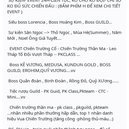
SỰ KIỆN- EVENT 24H-LIÊN TỤC, KO CHỜ KO ĐỢI- CHỈ SỢ
KO ĐỦ SỨC CHIẾN ĐẤU : (BẤM PHÍM H ĐỂ XEM CHI TIẾT
EVENT )
Siêu boss Lorencia , Boss Hoàng Kim , Boss GUILD...
Sự kiện Săn Ngọc --> Thỏ Ngọc , Mùa Hè(Summer) , Năm
Mới , Noel Ông Già Tuyết....
EVENT Chiến Trường Cổ - Chiến Trường Thần Ma - Leo
Tháp Tổ Đội Vượt Tháp -- PKCLASS ...
Boss KÊ VƯƠNG, MEDUSA, KUNDUN GOLD , BOSS
GUILD, EROHIM,QUỶ VƯƠNG....vv
Boss Quân đoàn , Binh Đoàn , Rồng Đỏ, Quỷ XƯơng......
Tiệc rượu Guild - PK Guid, PK Class,Pkteam - CTC -
Mini....vv
Chiến trường thần ma - pk class , pkguild, pkteam
...nhận nhiều phần thưởng hấp dẫn, top 1 nhận danh
hiệu Vua Chiến Trường (tăng công -phòng thủ-máu...)