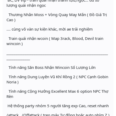
BC, DV vip - train quái nhận thành tựu,ngọc... đủ số
lượng quái nhận ngọc
Thương Nhân Moss + Vòng Quay May Mắn ( Đồ Giá Trị
Cao )
.... cùng vô vàn sự kiện khác, mời ae trải nghiệm
Train quái nhận wcoin ( Map 3rack, Blood, Devil train
wincoin )
________________________________________________________
_____________
Tính năng Săn Boss Nhận Wincoin Số Lượng Lớn
Tính năng Dung Luyện Vũ Khí Rồng 2 ( NPC Cạnh Gobin
Noria )
Tính năng Cộng Hưởng Excellent Max 6 option NPC Thợ
Rèn
Hệ thống party nhóm 5 người tăng exp Cao, reset nhanh
/attack . /Offattack ( treo máy Tự động hoặc auto phím Z )