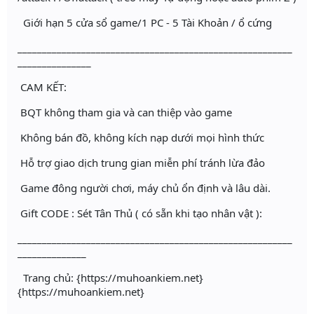
Giới hạn 5 cửa sổ game/1 PC - 5 Tài Khoản / ổ cứng
________________________________________________________
_______________
CAM KẾT:
BQT không tham gia và can thiệp vào game
Không bán đồ, không kích nạp dưới mọi hình thức
Hỗ trợ giao dịch trung gian miễn phí tránh lừa đảo
Game đông người chơi, máy chủ ổn định và lâu dài.
Gift CODE : Sét Tân Thủ ( có sẵn khi tạo nhân vật ):
________________________________________________________
______________
Trang chủ: {https://muhoankiem.net}
{https://muhoankiem.net}