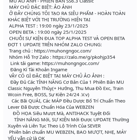
MU ẢO ẢNH - PHIÊN BẢN SS6.3 Classic
MÁY CHỦ ĐẶC BIỆT: ẢO ẢNH
Ở ĐÂY CHÚNG TÔI TẠO RA SIÊU PHẨM - HOÀN TOÀN
KHÁC BIỆT VỚI THỊ TRƯỜNG HIỆN TẠI
ALPHA TEST : 19:00 ngày 23/1/2025
OPEN BETA : 19:00 ngày 25/1/2025
CHUỖI SỰ KIỆN ĐUA TOP ALPHA TEST VÀ OPEN BETA
ĐỢT 1 UPDATE TRÊN NHÓM ZALO CHUNG:
Trang chủ : https://muhongngoc.com/
Nhóm Hỗ Trợ Zalo : https://zalo.me/g/pkohjp354
Link tải game: https://muhongngoc.com/
Đăng Kí Tài Khoản Ingame
VẬY CÓ GÌ ĐẶC BIỆT TẠI MÁY CHỦ ẢO ẢNH :
Đầy Đủ Các TÍNH NĂNG Cơ Bản Của 1 Phiên Bản MU
Classic Nguyên Thủy(+ Hưởng, Thu Mua Đồ Exc, Train
Wcoin Free, BOSS, Sự Kiện 24/24 .V.v)
Các Bãi QUÁI, Các MÁP Đều Dược Bố Trí Chuẩn Theo
Lever Đã Được Chuẩn Hóa Của WEBZEN
ĐỒ HỌA Siêu Mượt Mà, ANTIHACK Tuyệt Đối
TÍNH NĂNG Mới, SỰ KIỆN Mới Được UPDATE Thường
Xuyên và Liên Tục Theo Lộ Trình Của SEVER
Phiên bản chuẩn MU WEBZEN, BAO MƯỢT, NHẸ, MÁY
YẾU vẫn cứ là OK