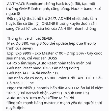
ANTIHACK Bandicam chống hack tuyệt đối, tạo môi
trường GAME lành mạnh, công bằng. Hack = band, k có
ngoại lệ
Đội ngũ kỹ thuật hỗ trợ 24/7, ADMIN nhiệt tình, tâm
huyết lẫn cả tâm lý , ONLINE thường xuyên ,luôn sẵn
sàng để trả lời các câu hỏi của ANH EM nhanh chóng
Thông tin về chi tiết SEVER:
Max Đồ 380, wing 3 (Có thể update tiếp dựa theo lộ
trình của sever)
Exp: Exp 9999 - Exp Master x100 - Drop 30% - Cày cuốc
siêu nhanh, chỉ việc săn BOSS
GHRS 5 lần/ngày ,Auto Reset hoàn toàn miễn phí
Giới hạn Reset bằng TOP (Cân bằng Point)
Giới hạn ACC : 4 tài khoản / PC
Tạo nhân vật có ngay 15.000 Point + đồ TÂN THỦ + Gấu
Có treo OFFline
Ngọc rớt Nhiều,Chaomix hấp dẫn ANH EM ôn lại kỉ niệm
Train Quái Barrack nhận 2wc/1 (Có sub Non PK)
Auto Train & Treo máy Offline Miễn Phí
Tăng sức mạnh bảng master > mạnh yếu do người chơi
quyết định