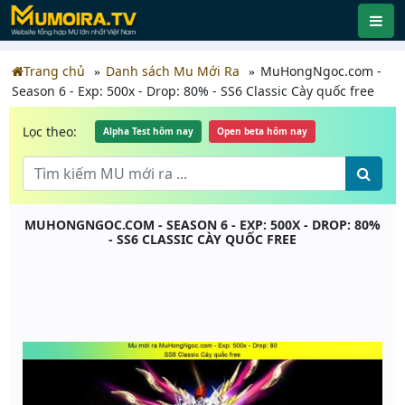
Trang chủ
Danh sách Mu Mới Ra
MuHongNgoc.com -
Season 6 - Exp: 500x - Drop: 80% - SS6 Classic Cày quốc free
Lọc theo:
Alpha Test hôm nay
Open beta hôm nay
MUHONGNGOC.COM - SEASON 6 - EXP: 500X - DROP: 80%
- SS6 CLASSIC CÀY QUỐC FREE