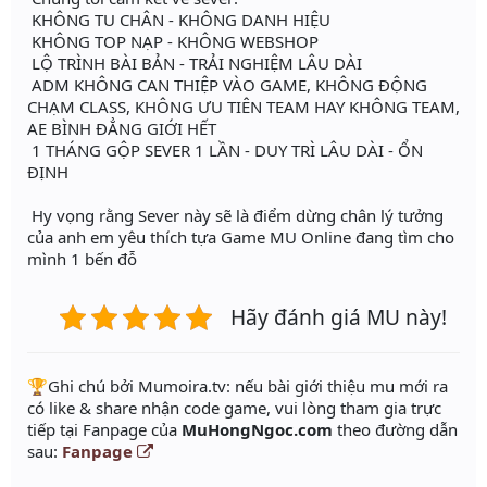
KHÔNG TU CHÂN - KHÔNG DANH HIỆU
KHÔNG TOP NẠP - KHÔNG WEBSHOP
LỘ TRÌNH BÀI BẢN - TRẢI NGHIỆM LÂU DÀI
ADM KHÔNG CAN THIỆP VÀO GAME, KHÔNG ĐỘNG
CHẠM CLASS, KHÔNG ƯU TIÊN TEAM HAY KHÔNG TEAM,
AE BÌNH ĐẲNG GIỚI HẾT
1 THÁNG GỘP SEVER 1 LẦN - DUY TRÌ LÂU DÀI - ỔN
ĐỊNH
Hy vọng rằng Sever này sẽ là điểm dừng chân lý tưởng
của anh em yêu thích tựa Game MU Online đang tìm cho
mình 1 bến đỗ
Hãy đánh giá MU này!
️🏆Ghi chú bởi Mumoira.tv: nếu bài giới thiệu mu mới ra
có like & share nhận code game, vui lòng tham gia trực
tiếp tại Fanpage của
MuHongNgoc.com
theo đường dẫn
sau:
Fanpage