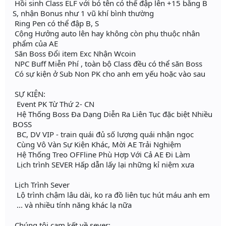
Hồi sinh Class ELF với bó tên có thể đập lên +15 bằng B
S, nhận Bonus như 1 vũ khí bình thường
Ring Pen có thể đập B, S
Cộng Hưởng auto lên hay không còn phụ thuộc nhân
phẩm của AE
Săn Boss Đổi item Exc Nhận Wcoin
NPC Buff Miễn Phí , toàn bộ Class đều có thể săn Boss
Có sự kiện ở Sub Non PK cho anh em yếu hoặc vào sau
SỰ KIỆN:
Event PK Từ Thứ 2- CN
Hệ Thống Boss Đa Dạng Diễn Ra Liên Tục đặc biệt Nhiều
BOSS
BC, DV VIP - train quái đủ số lượng quái nhận ngọc
Cùng Vô Vàn Sự Kiện Khác, Mời AE Trải Nghiệm
Hệ Thống Treo OFFline Phù Hợp Với Cả AE Đi Làm
Lịch trình SEVER Hấp dẫn lấy lại những kỉ niệm xưa
Lịch Trình Sever
Lộ trình chậm lâu dài, ko ra đồ liên tục hút máu anh em
... và nhiều tính năng khác lạ nữa
Chúng tôi cam kết về sever: