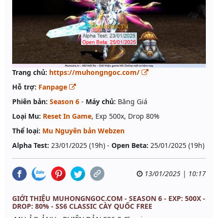
Trang chủ:
https://muhongngoc.com/
Hỗ trợ:
Fanpage
Phiên bản:
Season 6
-
Máy chủ:
Băng Giá
Loại Mu:
Reset In Game
, Exp 500x, Drop 80%
Thể loại:
Mu Nguyên bản Webzen
Alpha Test:
23/01/2025 (19h) -
Open Beta:
25/01/2025 (19h)
13/01/2025 | 10:17
GIỚI THIỆU MUHONGNGOC.COM - SEASON 6 - EXP: 500X -
DROP: 80% - SS6 CLASSIC CÀY QUỐC FREE