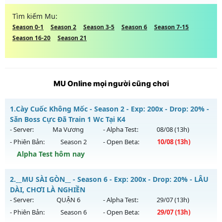
Tìm kiếm Mu:
Season 0-1
Season 2
Season 3-5
Season 6
Season 7-15
Season 16-20
Season 21
MU Online mọi người cũng chơi
1.
Cày Cuốc Không Mốc - Season 2 - Exp: 200x - Drop: 20% -
Săn Boss Cực Đã Train 1 Wc Tại K4
- Server:
Ma Vương
- Alpha Test:
08/08
(13h)
- Phiên Bản:
Season 2
- Open Beta:
10/08
(13h)
Alpha Test hôm nay
Cày Cuốc Không Mốc - Săn Boss Cực Đã Train 1 Wc Tại K4
2.
__MU SÀI GÒN__ - Season 6 - Exp: 200x - Drop: 20% - LÂU
Mu mới ra tháng 08 2026 - Mở máy chủ
Ma Vương
vào 13h
DÀI, CHƠI LÀ NGHIỀN
ngày 10/08/2626
- Server:
QUẬN 6
- Alpha Test:
29/07
(13h)
- Phiên Bản:
Season 6
- Open Beta:
29/07
(13h)
Exp: 200x - Drop: 20%