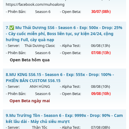
https://facebook.com/muhoalong
Exp: 999x - Drop: 60%
- Phiên Bản:
Season 6
- Open Beta:
30/07
(08h)
Kiểu reset: Non Reset
Thể loại: Mu Custom thêm đồ mới
MU HỎA LONG 6.9 - 🌍 Website: https://muhoalong.pro
7.
✅ Mu Thái Dương SS6 - Season 6 - Exp: 500x - Drop: 25%
Antihack: SharkAnti
Mu mới ra tháng 07 2026 - Mở máy chủ
- Cày cuốc miễn phí, Boss liên tục, sự kiện 24/24, cộng
https://facebook.com/muhoalong
vào 08h ngày
hưởng Full, cày quà nạp
30/07/2626
- Server:
Thái Dương Clasic
- Alpha Test:
06/08
(13h)
- Phiên Bản:
Season 6
- Open Beta:
07/08
(13h)
Exp: 9999x - Drop: 99%
Open Beta hôm qua
Kiểu reset: Non Reset
Thể loại: Mu Nguyên bản Webzen
✅ Mu Thái Dương SS6 - Cày cuốc miễn phí, Boss liên tục,
8.
MU KING SS6.15 - Season 6 - Exp: 555x - Drop: 100% -
sự kiện 24/24, cộng hưởng Full, cày quà nạp
Antihack: Xshiel
PHIÊN BẢN CUSTOM SS6.15
Mu mới ra tháng 08 2026 - Mở máy chủ
Thái Dương Clasic
- Server:
ANH HÙNG
- Alpha Test:
08/08
(10h)
vào 13h ngày 07/08/2626
- Phiên Bản:
Season 6
- Open Beta:
09/08
(10h)
Exp: 500x - Drop: 25%
Open Beta ngày mai
Kiểu reset: Reset In Game
MU KING SS6.15 - PHIÊN BẢN CUSTOM SS6.15
9.
Mu Trường Tồn - Season 6 - Exp: 9999x - Drop: 90% - Cam
Thể loại: Mu Nguyên bản Webzen
Mu mới ra tháng 08 2026 - Mở máy chủ
ANH HÙNG
vào 10h
kết lâu dài - Máy chủ siêu mượt
Antihack: VIP SHIELD
ngày 09/08/2626
- Server:
Thần Tốc
- Alpha Test:
07/08
(08h)