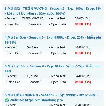
Kiểu reset: Reset In Game
__MU SÀI GÒN__ - LÂU DÀI, CHƠI LÀ NGHIỀN
3.
MU SS2 - THIÊN VƯƠNG - Season 2 - Exp: 100x - Drop: 5%
Thể loại: Mu Nguyên bản Webzen
Mu mới ra tháng 07 2026 - Mở máy chủ
QUẬN 6
vào 13h
- Lối chơi Non-Reset (Cày cuốc 100%)
Antihack: GameGuard
ngày 29/07/2626
- Server:
THIÊN VƯƠNG
- Alpha Test:
30/07
(13h)
- Phiên Bản:
Season 2
- Open Beta:
01/08
(13h)
Exp: 200x - Drop: 20%
Kiểu reset: Reset In Game
MU SS2 - THIÊN VƯƠNG - Lối chơi Non-Reset (Cày cuốc
4.
Mu Sài Gòn - Season 6 - Exp: 9999x - Drop: 20% - Miễn phí
Thể loại: Mu Nguyên bản Webzen
100%)
99.99%
Antihack: AntiShark
Mu mới ra tháng 08 2026 - Mở máy chủ
THIÊN VƯƠNG
vào
- Server:
Sài Gòn
- Alpha Test:
04/08
(13h)
13h ngày 01/08/2626
- Phiên Bản:
Season 6
- Open Beta:
05/08
(13h)
Exp: 100x - Drop: 5%
Mu Sài Gòn - Miễn phí 99.99%
Kiểu reset: Non Reset
5.
Mu Lục Bảo - Season 6 - Exp: 999x - Drop: 60% - Miễn phí
Mu mới ra tháng 08 2026 - Mở máy chủ
Sài Gòn
vào 13h
99%
Thể loại: Mu Nguyên bản Webzen
ngày 05/08/2626
- Server:
Lục Bảo
- Alpha Test:
04/08
(19h)
Antihack: XShield
- Phiên Bản:
Season 6
- Open Beta:
05/08
(13h)
Exp: 9999x - Drop: 20%
Kiểu reset: Reset In Game
Mu Lục Bảo - Miễn phí 99%
6.
MU HỎA LONG 6.9 - Season 6 - Exp: 9999x - Drop: 99% -
Thể loại: Mu Custom thêm đồ mới
Mu mới ra tháng 08 2026 - Mở máy chủ
Lục Bảo
vào 13h
🌍 Website: https://muhoalong.pro
Antihack: 8x
ngày 05/08/2626
- Server:
- Alpha Test:
29/07
(08h)