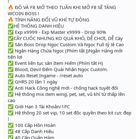
!
🔥 ĐỒ VÀ F8 MỞ THEO TUẦN KHI MỞ F8 SẼ TĂNG
WCOIN BOSS !
🔥 TÍNH NĂNG ĐỔI VŨ KHÍ TỰ ĐỘNG
✅HỆ THỐNG DANH HIỆU
✅ Exp x9999 - Exp Master x9999 - Drop 90%
✅CẦY CUỐC NHƯNG KO QUÁ KHÓ, DỄ CHƠI, DỄ Cày
✅ Săn Boss Drop Ngọc Custom Và Ngọc Full tỷ lệ Cao
✅ Ngân Hàng Chứa Ngọc (Phím tắt J)Ngân Hàng mới
tiện lợi
✅ Event liên tục săn Item Hiếm (Phím tắt H)
✅ Blood, Devil Đếm Quái Nhận Ngọc Custom.
✅ Auto Reset Ingame - /reset auto
✅ GHRS 20 lần 1 ngày
✅ Anti Hack Công nghệ mới - chống hack tuyệt đối
✅ Hệ thống mix item wing, pet, set, vũ khí từ thấp lên
cao
✅ Giới Hạn 3 Tài Khoản/1PC
✅ Hệ thống 20 set vip, 10 set độc quyền theo kit cực đẹp
!
✅ 100 Cấp Hồn Hoàn
✅ 48 Cấp Danh Hiệu
✅ 40 Cấp Quân Hàm