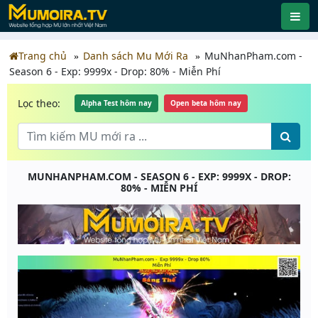
Trang chủ
Danh sách Mu Mới Ra
MuNhanPham.com -
Season 6 - Exp: 9999x - Drop: 80% - Miễn Phí
Lọc theo:
Alpha Test hôm nay
Open beta hôm nay
MUNHANPHAM.COM - SEASON 6 - EXP: 9999X - DROP:
80% - MIỄN PHÍ