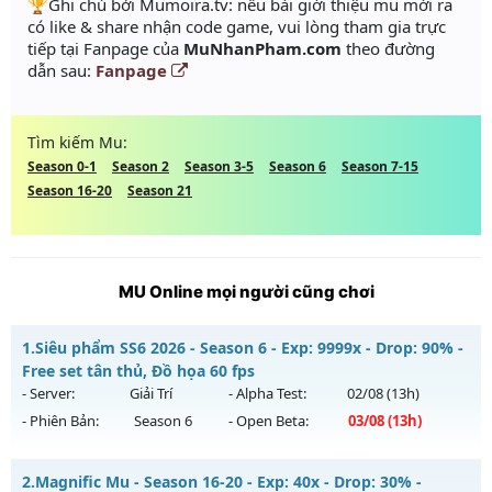
️🏆Ghi chú bởi Mumoira.tv: nếu bài giới thiệu mu mới ra
có like & share nhận code game, vui lòng tham gia trực
tiếp tại Fanpage của
MuNhanPham.com
theo đường
dẫn sau:
Fanpage
Tìm kiếm Mu:
Season 0-1
Season 2
Season 3-5
Season 6
Season 7-15
Season 16-20
Season 21
MU Online mọi người cũng chơi
1.
Siêu phẩm SS6 2026 - Season 6 - Exp: 9999x - Drop: 90% -
Free set tân thủ, Đồ họa 60 fps
- Server:
Giải Trí
- Alpha Test:
02/08
(13h)
- Phiên Bản:
Season 6
- Open Beta:
03/08
(13h)
Siêu phẩm SS6 2026 - Free set tân thủ, Đồ họa 60 fps
2.
Magnific Mu - Season 16-20 - Exp: 40x - Drop: 30% -