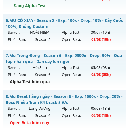
Đang Alpha Test
Kiểu reset: Reset In Game
Thể loại: Mu Nguyên bản Webzen
Mu Thiên Sứ - Tối đa item 380 full thần và wing 3
6.
MU CỔ XƯA - Season 2 - Exp: 100x - Drop: 10% - Cày Cuốc
Antihack: Gameguard
Mu mới ra tháng 08 2026 - Mở máy chủ
DRAGON
vào 10h
100%, Không Custom
ngày 09/08/2626
- Server:
HOÀI NIỆM
- Alpha Test:
30/07
(19h)
- Phiên Bản:
Season 2
- Open Beta:
01/08
(19h)
Exp: 2000x - Drop: 100%
Kiểu reset: Reset In Game
MU CỔ XƯA - Cày Cuốc 100%, Không Custom
7.
Mu Trống Đồng - Season 6 - Exp: 9999x - Drop: 90% - Đua
Thể loại: Mu Nguyên bản Webzen
Mu mới ra tháng 08 2026 - Mở máy chủ
HOÀI NIỆM
vào 19h
top nhận quà - Dân cày lên ngôi
Antihack: sharkguard
ngày 01/08/2626
- Server:
Hồi Sinh
- Alpha Test:
05/08
(08h)
- Phiên Bản:
Season 6
- Open Beta:
05/08
(08h)
Exp: 100x - Drop: 10%
Alpha Test hôm qua
Kiểu reset: Reset In Game
Thể loại: Mu Nguyên bản Webzen
Mu Trống Đồng - Đua top nhận quà - Dân cày lên ngôi
8.
Mu Reset hàng ngày - Season 6 - Exp: 1000x - Drop: 20% -
Antihack: Phiên bản mới nhất
Mu mới ra tháng 08 2026 - Mở máy chủ
Hồi Sinh
vào 08h
Boss Nhiều Train K4 brack 5 Wc
ngày 05/08/2626
- Server:
Long Vương
- Alpha Test:
05/08
(13h)
- Phiên Bản:
Season 6
- Open Beta:
06/08
(13h)
Exp: 9999x - Drop: 90%
Open Beta hôm nay
Kiểu reset: Reset In Game