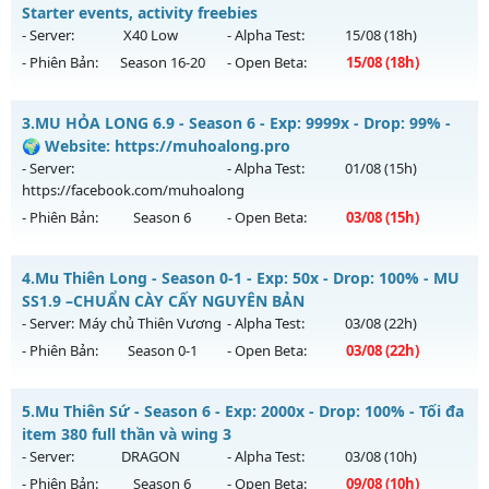
Mu mới ra tháng 08 2026 - Mở máy chủ
Giải Trí
vào 13h
Starter events, activity freebies
ngày 03/08/2626
- Server:
X40 Low
- Alpha Test:
15/08
(18h)
- Phiên Bản:
Season 16-20
- Open Beta:
15/08
(18h)
Exp: 9999x - Drop: 90%
Kiểu reset: Reset In Game
Magnific Mu - Starter events, activity freebies
3.
MU HỎA LONG 6.9 - Season 6 - Exp: 9999x - Drop: 99% -
Thể loại: Mu Bán Đồ Full Trong Shop
Mu mới ra tháng 08 2026 - Mở máy chủ
X40 Low
vào 18h
🌍 Website: https://muhoalong.pro
Antihack: Anti Phoenix
ngày 15/08/2626
- Server:
- Alpha Test:
01/08
(15h)
https://facebook.com/muhoalong
Exp: 40x - Drop: 30%
- Phiên Bản:
Season 6
- Open Beta:
03/08
(15h)
Kiểu reset: Reset In Game
Thể loại: Mu Nguyên bản Webzen
MU HỎA LONG 6.9 - 🌍 Website: https://muhoalong.pro
4.
Mu Thiên Long - Season 0-1 - Exp: 50x - Drop: 100% - MU
Antihack: Mega-Anti
Mu mới ra tháng 08 2026 - Mở máy chủ
SS1.9 –CHUẨN CÀY CẤY NGUYÊN BẢN
https://facebook.com/muhoalong
vào 15h ngày
- Server:
Máy chủ Thiên Vương
- Alpha Test:
03/08
(22h)
03/08/2626
- Phiên Bản:
Season 0-1
- Open Beta:
03/08
(22h)
Exp: 9999x - Drop: 99%
Mu Thiên Long - MU SS1.9 –CHUẨN CÀY CẤY NGUYÊN BẢN
Kiểu reset: Non Reset
5.
Mu Thiên Sứ - Season 6 - Exp: 2000x - Drop: 100% - Tối đa
Mu mới ra tháng 08 2026 - Mở máy chủ
Máy chủ Thiên
item 380 full thần và wing 3
Thể loại: Mu Nguyên bản Webzen
Vương
vào 22h ngày 03/08/2626
- Server:
DRAGON
- Alpha Test:
03/08
(10h)
Antihack: XShield
- Phiên Bản:
Season 6
- Open Beta:
09/08
(10h)
Exp: 50x - Drop: 100%