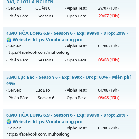
Mu mới ra tháng 08 2026 - Mở máy chủ
Huyền Giới
vào 19h
DÀI, CHƠI LÀ NGHIỀN
Thể loại: Mu Nguyên bản Webzen
ngày 06/08/2626
- Server:
QUẬN 6
- Alpha Test:
29/07
(13h)
Antihack: XShield
- Phiên Bản:
Season 6
- Open Beta:
29/07
(13h)
Exp: 9999x - Drop: 999%
Kiểu reset: Reset In Game
__MU SÀI GÒN__ - LÂU DÀI, CHƠI LÀ NGHIỀN
4.
MU HỎA LONG 6.9 - Season 6 - Exp: 9999x - Drop: 20% -
Thể loại: Mu Custom thêm đồ mới
Mu mới ra tháng 07 2026 - Mở máy chủ
QUẬN 6
vào 13h
🌍 Website: https://muhoalong.pro
Antihack: Anti
ngày 29/07/2626
- Server:
- Alpha Test:
05/08
(13h)
https://facebook.com/muhoalong
Exp: 200x - Drop: 20%
- Phiên Bản:
Season 6
- Open Beta:
05/08
(13h)
Kiểu reset: Reset In Game
Thể loại: Mu Nguyên bản Webzen
MU HỎA LONG 6.9 - 🌍 Website: https://muhoalong.pro
5.
Mu Lục Bảo - Season 6 - Exp: 999x - Drop: 60% - Miễn phí
Antihack: AntiShark
Mu mới ra tháng 08 2026 - Mở máy chủ
99%
https://facebook.com/muhoalong
vào 13h ngày
- Server:
Lục Bảo
- Alpha Test:
04/08
(19h)
05/08/2626
- Phiên Bản:
Season 6
- Open Beta:
05/08
(13h)
Exp: 9999x - Drop: 20%
Mu Lục Bảo - Miễn phí 99%
Kiểu reset: Non Reset
6.
MU HỎA LONG 6.9 - Season 6 - Exp: 9999x - Drop: 20% -
Mu mới ra tháng 08 2026 - Mở máy chủ
Lục Bảo
vào 13h
🌍 Website: https://muhoalong.pro
Thể loại: Mu Nguyên bản Webzen
ngày 05/08/2626
- Server:
- Alpha Test:
02/08
(20h)
Antihack: XShield
https://facebook.com/muhoalong
Exp: 999x - Drop: 60%