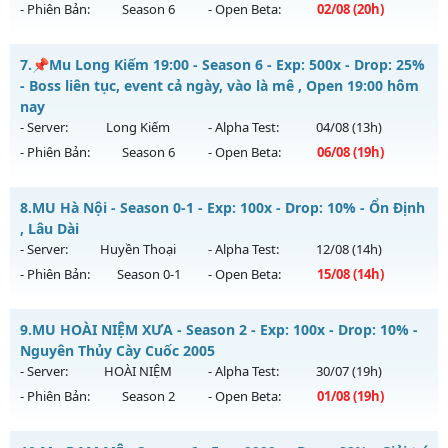
- Phiên Bản:
Season 6
- Open Beta:
02/08
(20h)
Kiểu reset: Non Reset
Thể loại: Mu Custom thêm đồ mới
MU HỎA LONG 6.9 - 🌍 Website: https://muhoalong.pro
7.
📌Mu Long Kiếm 19:00 - Season 6 - Exp: 500x - Drop: 25%
Antihack: SharkAnti
Mu mới ra tháng 08 2026 - Mở máy chủ
- Boss liên tục, event cả ngày, vào là mê , Open 19:00 hôm
https://facebook.com/muhoalong
vào 20h ngày
nay
02/08/2626
- Server:
Long Kiếm
- Alpha Test:
04/08
(13h)
- Phiên Bản:
Season 6
- Open Beta:
06/08
(19h)
Exp: 9999x - Drop: 20%
Kiểu reset: Non Reset
📌Mu Long Kiếm 19:00 - Boss liên tục, event cả ngày, vào là
8.
MU Hà Nội - Season 0-1 - Exp: 100x - Drop: 10% - Ổn Định
Thể loại: Mu Nguyên bản Webzen
mê , Open 19:00 hôm nay
, Lâu Dài
Antihack: XShield
Mu mới ra tháng 08 2026 - Mở máy chủ
Long Kiếm
vào 19h
- Server:
Huyền Thoại
- Alpha Test:
12/08
(14h)
ngày 06/08/2626
- Phiên Bản:
Season 0-1
- Open Beta:
15/08
(14h)
Exp: 500x - Drop: 25%
MU Hà Nội - Ổn Định , Lâu Dài
Kiểu reset: Reset In Game
9.
MU HOÀI NIỆM XƯA - Season 2 - Exp: 100x - Drop: 10% -
Mu mới ra tháng 08 2026 - Mở máy chủ
Huyền Thoại
vào
Nguyên Thủy Cày Cuốc 2005
Thể loại: Mu Nguyên bản Webzen
14h ngày 15/08/2626
- Server:
HOÀI NIỆM
- Alpha Test:
30/07
(19h)
Antihack: VIP SHIELD
- Phiên Bản:
Season 2
- Open Beta:
01/08
(19h)
Exp: 100x - Drop: 10%
Kiểu reset: Reset In Game
MU HOÀI NIỆM XƯA - Nguyên Thủy Cày Cuốc 2005