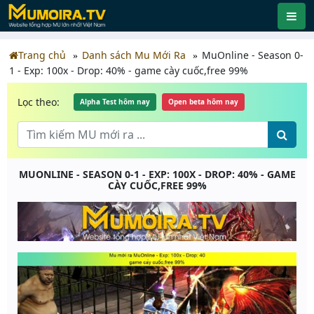
Trang chủ
Danh sách Mu Mới Ra
MuOnline - Season 0-
1 - Exp: 100x - Drop: 40% - game cày cuốc,free 99%
Lọc theo:
Alpha Test hôm nay
Open beta hôm nay
MUONLINE - SEASON 0-1 - EXP: 100X - DROP: 40% - GAME
CÀY CUỐC,FREE 99%