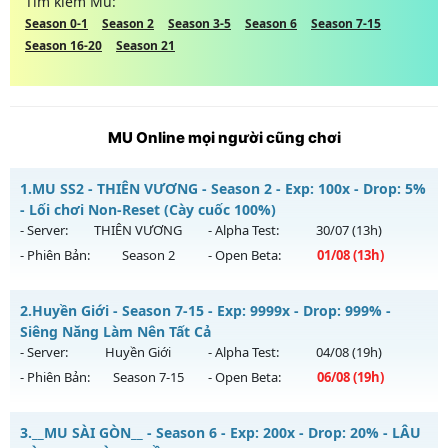
Tìm kiếm Mu:
Season 0-1
Season 2
Season 3-5
Season 6
Season 7-15
Season 16-20
Season 21
MU Online mọi người cũng chơi
1.
MU SS2 - THIÊN VƯƠNG - Season 2 - Exp: 100x - Drop: 5%
- Lối chơi Non-Reset (Cày cuốc 100%)
- Server:
THIÊN VƯƠNG
- Alpha Test:
30/07
(13h)
- Phiên Bản:
Season 2
- Open Beta:
01/08
(13h)
MU SS2 - THIÊN VƯƠNG - Lối chơi Non-Reset (Cày cuốc
2.
Huyền Giới - Season 7-15 - Exp: 9999x - Drop: 999% -
100%)
Siêng Năng Làm Nên Tất Cả
Mu mới ra tháng 08 2026 - Mở máy chủ
THIÊN VƯƠNG
vào
- Server:
Huyền Giới
- Alpha Test:
04/08
(19h)
13h ngày 01/08/2626
- Phiên Bản:
Season 7-15
- Open Beta:
06/08
(19h)
Exp: 100x - Drop: 5%
Huyền Giới - Siêng Năng Làm Nên Tất Cả
Kiểu reset: Non Reset
3.
__MU SÀI GÒN__ - Season 6 - Exp: 200x - Drop: 20% - LÂU