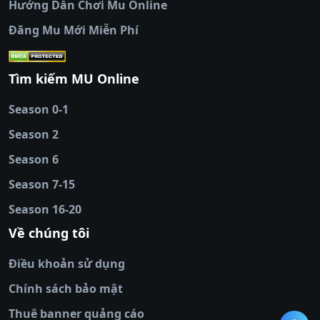
Hướng Dẫn Chơi Mu Online
socolive
|
xoso66
|
DABET
|
xem bóng đá
Đăng Mu Mới Miễn Phí
cakhiatv
|
kèo nhà
cái
|
qh88
|
Ok9
|
nhatvip
|
socolive
|
Ku
88
|
tài xỉu
Tìm kiếm MU Online
online
|
sunwin
|
hitclub
|
b52club
|
iwin
cái uy tín
|
kèo nhà
Season 0-1
cái
|
nowgoal
|
1gom
|
net88
|
max88
|
Season 2
đĩa
|
bắn cá đổi
thưởng
Season 6
|
https://bongdalu.ceo
|
trang chủ
fly88
|
new88
|
https://keonhacai.claims/
|
ht
Season 7-15
bóng đá
|
NEW88
|
socolive
Season 16-20
tv
|
hitclub
|
ok9
|
Hitclub
|
Vic88
|
Red8
win
|
Xoilac
|
open 88
|
open 88
|
sun
Về chúng tôi
win
|
hit club
|
Kingfun
|
game bài đổi
Điều khoản sử dụng
thưởng
|
rik vip
|
game bắn cá đổi
thưởng
|
giai ma keo nha
Chính sách bảo mật
cai
|
8xbet
|
MB66
|
ty le ca
Thuê banner quảng cáo