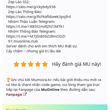
Zep Lào SS2:
https://zalo.me/g/ckybdy938
Zep Lào Thông Báo:
https://zalo.me/g/ftcf4afldzeek3psjfrd
Nhóm Thảo Luận Telegram:
https://t.me/+8B5t2miRZN1lMTk1
Nhóm Thông Báo Telegram:
https://t.me/+M7JDi809ZzRmODZl
97.muonline.club
Server dành cho anh em thích MU thật sự.
Cày chậm – nhưng giá trị lâu dài
Hãy đánh giá MU này!
️🏆Ghi chú bởi Mumoira.tv: nếu bài giới thiệu mu mới ra
có like & share nhận code game, vui lòng tham gia trực
tiếp tại Fanpage của
MuOnline
theo đường dẫn sau:
Fanpage