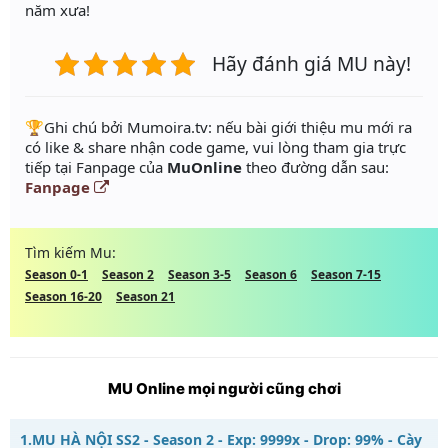
năm xưa!
Hãy đánh giá MU này!
️🏆Ghi chú bởi Mumoira.tv: nếu bài giới thiệu mu mới ra
có like & share nhận code game, vui lòng tham gia trực
tiếp tại Fanpage của
MuOnline
theo đường dẫn sau:
Fanpage
Tìm kiếm Mu:
Season 0-1
Season 2
Season 3-5
Season 6
Season 7-15
Season 16-20
Season 21
MU Online mọi người cũng chơi
1.
MU HÀ NỘI SS2 - Season 2 - Exp: 9999x - Drop: 99% - Cày