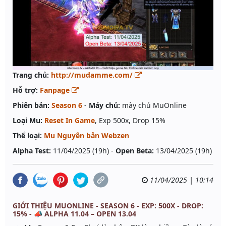
Trang chủ:
http://mudamme.com/
Hỗ trợ:
Fanpage
Phiên bản:
Season 6
-
Máy chủ:
mày chủ MuOnline
Loại Mu:
Reset In Game
, Exp 500x, Drop 15%
Thể loại:
Mu Nguyên bản Webzen
Alpha Test:
11/04/2025 (19h) -
Open Beta:
13/04/2025 (19h)
11/04/2025 | 10:14
GIỚI THIỆU MUONLINE - SEASON 6 - EXP: 500X - DROP:
15% - 📣 ALPHA 11.04 – OPEN 13.04