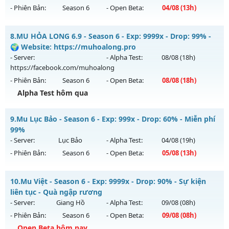
vào 13h ngày 08/08/2626
- Phiên Bản:
Season 6
- Open Beta:
04/08
(13h)
Exp: 500x - Drop: 25%
MU Thuật Ma - Săn Boss nhận Xu & Đồ Socket cuối,
Kiểu reset: Reset In Game
8.
MU HỎA LONG 6.9 - Season 6 - Exp: 9999x - Drop: 99% -
Mu mới ra tháng 08 2026 - Mở máy chủ
MU Thuật Ma
vào
🌍 Website: https://muhoalong.pro
Thể loại: Mu Nguyên bản Webzen
13h ngày 04/08/2626
- Server:
- Alpha Test:
08/08
(18h)
Antihack: VIP SHIELD
https://facebook.com/muhoalong
Exp: 200x - Drop: 30%
- Phiên Bản:
Season 6
- Open Beta:
08/08
(18h)
Kiểu reset: Reset In Game
Alpha Test hôm qua
Thể loại: Mu Nguyên bản Webzen
MU HỎA LONG 6.9 - 🌍 Website: https://muhoalong.pro
Antihack: VietGuard
9.
Mu Lục Bảo - Season 6 - Exp: 999x - Drop: 60% - Miễn phí
Mu mới ra tháng 08 2026 - Mở máy chủ
99%
https://facebook.com/muhoalong
vào 18h ngày
- Server:
Lục Bảo
- Alpha Test:
04/08
(19h)
08/08/2626
- Phiên Bản:
Season 6
- Open Beta:
05/08
(13h)
Exp: 9999x - Drop: 99%
Mu Lục Bảo - Miễn phí 99%
Kiểu reset: Non Reset
10.
Mu Việt - Season 6 - Exp: 9999x - Drop: 90% - Sự kiện
Mu mới ra tháng 08 2026 - Mở máy chủ
Lục Bảo
vào 13h
liên tục - Quà ngập rương
Thể loại: Mu Nguyên bản Webzen
ngày 05/08/2626
- Server:
Giang Hồ
- Alpha Test:
09/08
(08h)
Antihack: XShield
- Phiên Bản:
Season 6
- Open Beta:
09/08
(08h)
Exp: 999x - Drop: 60%
Open Beta hôm nay