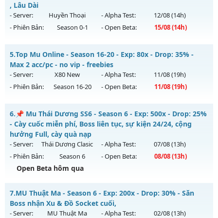
Mu mới ra tháng 08 2026 - Mở máy chủ
Hoài Niệm
vào 14h
, Lâu Dài
Antihack: XShield
ngày 08/08/2626
- Server:
Huyền Thoại
- Alpha Test:
12/08
(14h)
- Phiên Bản:
Season 0-1
- Open Beta:
15/08
(14h)
Exp: 300x - Drop: 40%
Kiểu reset: Reset In Game
MU Hà Nội - Ổn Định , Lâu Dài
5.
Top Mu Online - Season 16-20 - Exp: 80x - Drop: 35% -
Thể loại: Mu Custom thêm đồ mới
Mu mới ra tháng 08 2026 - Mở máy chủ
Huyền Thoại
vào
Max 2 acc/pc - no vip - freebies
Antihack: UKG
14h ngày 15/08/2626
- Server:
X80 New
- Alpha Test:
11/08
(19h)
- Phiên Bản:
Season 16-20
- Open Beta:
11/08
(19h)
Exp: 100x - Drop: 10%
Kiểu reset: Reset In Game
Top Mu Online - Max 2 acc/pc - no vip - freebies
6.
📌 Mu Thái Dương SS6 - Season 6 - Exp: 500x - Drop: 25%
Thể loại: Mu Nguyên bản Webzen
Mu mới ra tháng 08 2026 - Mở máy chủ
X80 New
vào 19h
- Cày cuốc miễn phí, Boss liên tục, sự kiện 24/24, cộng
Antihack: ICM
ngày 11/08/2626
hưởng Full, cày quà nạp
- Server:
Thái Dương Clasic
- Alpha Test:
07/08
(13h)
Exp: 80x - Drop: 35%
- Phiên Bản:
Season 6
- Open Beta:
08/08
(13h)
Kiểu reset: Reset In Game
Open Beta hôm qua
Thể loại: Mu Nguyên bản Webzen
📌 Mu Thái Dương SS6 - Cày cuốc miễn phí, Boss liên tục,
Antihack: AntiShield
7.
MU Thuật Ma - Season 6 - Exp: 200x - Drop: 30% - Săn
sự kiện 24/24, cộng hưởng Full, cày quà nạp
Boss nhận Xu & Đồ Socket cuối,
Mu mới ra tháng 08 2026 - Mở máy chủ
Thái Dương Clasic
- Server:
MU Thuật Ma
- Alpha Test:
02/08
(13h)