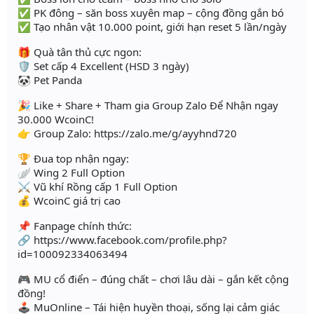
✅ PK đông – săn boss xuyên map – cộng đồng gắn bó
✅ Tạo nhân vật 10.000 point, giới hạn reset 5 lần/ngày
🎁 Quà tân thủ cực ngon:
🛡️ Set cấp 4 Excellent (HSD 3 ngày)
🐼 Pet Panda
🎉 Like + Share + Tham gia Group Zalo Để Nhận ngay
30.000 WcoinC!
👉 Group Zalo: https://zalo.me/g/ayyhnd720
🏆 Đua top nhận ngay:
🪽 Wing 2 Full Option
⚔️ Vũ khí Rồng cấp 1 Full Option
💰 WcoinC giá trị cao
📌 Fanpage chính thức:
🔗 https://www.facebook.com/profile.php?
id=100092334063494
🎮 MU cổ điển – đúng chất – chơi lâu dài – gắn kết cộng
đồng!
🕹️ MuOnline – Tái hiện huyền thoại, sống lại cảm giác