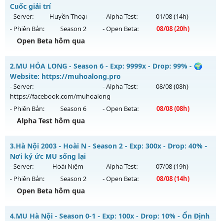
Cuốc giải trí
- Server:
Huyền Thoại
- Alpha Test:
01/08
(14h)
- Phiên Bản:
Season 2
- Open Beta:
08/08
(20h)
Open Beta hôm qua
MU HÀ NỘI SS2 - Cày Cuốc giải trí
2.
MU HỎA LONG - Season 6 - Exp: 9999x - Drop: 99% - 🌍
Mu mới ra tháng 08 2026 - Mở máy chủ
Huyền Thoại
vào
Website: https://muhoalong.pro
20h ngày 08/08/2626
- Server:
- Alpha Test:
08/08
(08h)
https://facebook.com/muhoalong
Exp: 9999x - Drop: 99%
- Phiên Bản:
Season 6
- Open Beta:
08/08
(08h)
Kiểu reset: Reset In Game
Alpha Test hôm qua
Thể loại: Mu Nguyên bản Webzen
MU HỎA LONG - 🌍 Website: https://muhoalong.pro
Antihack: ugk
3.
Hà Nội 2003 - Hoài N - Season 2 - Exp: 300x - Drop: 40% -
Mu mới ra tháng 08 2026 - Mở máy chủ
Nơi ký ức MU sống lại
https://facebook.com/muhoalong
vào 08h ngày
- Server:
Hoài Niệm
- Alpha Test:
07/08
(19h)
08/08/2626
- Phiên Bản:
Season 2
- Open Beta:
08/08
(14h)
Exp: 9999x - Drop: 99%
Open Beta hôm qua
Kiểu reset: Non Reset
Hà Nội 2003 - Hoài N - Nơi ký ức MU sống lại
4.
MU Hà Nội - Season 0-1 - Exp: 100x - Drop: 10% - Ổn Định
Thể loại: Mu Nguyên bản Webzen