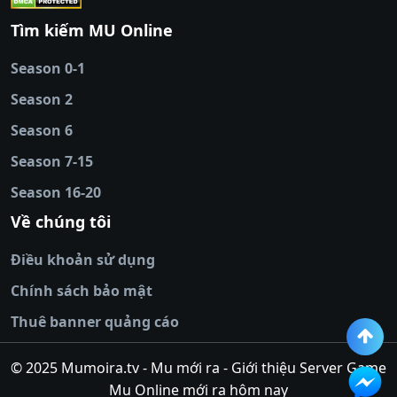
88
|
tài xỉu
Tìm kiếm MU Online
online
|
sunwin
|
hitclub
|
b52club
|
iwin
cái uy tín
|
kèo nhà
Season 0-1
cái
|
nowgoal
|
1gom
|
net88
|
max88
|
Season 2
đĩa
|
bắn cá đổi
thưởng
Season 6
|
https://bongdalu.ceo
|
trang chủ
fly88
|
new88
|
https://keonhacai.claims/
|
ht
Season 7-15
bóng đá
|
NEW88
|
socolive
Season 16-20
tv
|
hitclub
|
ok9
|
Hitclub
|
Vic88
|
Red8
win
|
Xoilac
|
open 88
|
open 88
|
sun
Về chúng tôi
win
|
hit club
|
Kingfun
|
game bài đổi
Điều khoản sử dụng
thưởng
|
rik vip
|
game bắn cá đổi
thưởng
|
giai ma keo nha
Chính sách bảo mật
cai
|
8xbet
|
MB66
|
ty le ca
Thuê banner quảng cáo
cuoc
|
https://lv88.space/
|
NK88
|
tài xỉu
online
|
tài xỉu online
|
hit club
|
top nhà
© 2025 Mumoira.tv - Mu mới ra - Giới thiệu Server Game
cái uy
Mu Online mới ra hôm nay
tín
|
go88
|
https://ok88vin.com/
|
789BET