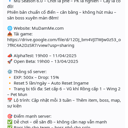
🔹 Mu Season 6.0 – Chơi là phê – PK là nghiền – Cày là có
đồ!
Phiên bản chuẩn cổ điển – cân bằng – không hút máu –
săn boss xuyên màn đêm!
🌐 Website: MuDamMe.com
📥 Tải game:
https://drive.google.com/file/d/12DJ_bm4VJITWJw0z53_o
7fRC4A2DzSR7/view?usp=sharing
📣 AlphaTest: 19h00 – 11/04/2025
🚀 Open Beta: 19h00 – 13/04/2025
⚙️ Thông số server:
🔸 EXP: 500x – Drop: 15%
🔸 Reset 5 lần/ngày – Auto Reset Ingame
🔸 Trang bị tối đa: Set cấp 6 – Vũ khí Rồng cấp 1 – Wing 2
– Pet Mun
📅 Lộ trình: Cập nhật mỗi 3 tuần – Thêm item, boss, map,
sự kiện
🎯 Điểm mạnh server:
✅ Dễ chơi – dễ săn đồ – không cần nạp vẫn mạnh
✅ Boss lớn cho team – boss nhỏ cho solo