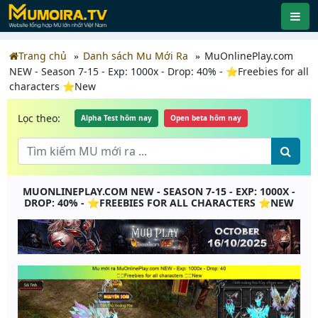
Trang chủ
Danh sách Mu Mới Ra
MuOnlinePlay.com
NEW - Season 7-15 - Exp: 1000x - Drop: 40% - ⭐️Freebies for all
characters ⭐️New
Lọc theo:
Alpha Test hôm nay
Open beta hôm nay
MUONLINEPLAY.COM NEW - SEASON 7-15 - EXP: 1000X -
DROP: 40% - ⭐️FREEBIES FOR ALL CHARACTERS ⭐️NEW