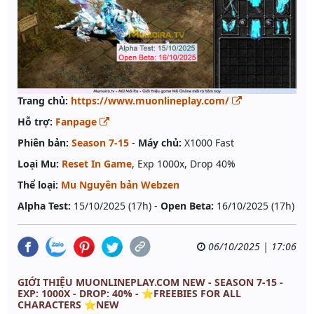
Trang chủ:
https://www.muonlineplay.com/
Hỗ trợ:
Fanpage
Phiên bản:
Season 7-15
-
Máy chủ:
X1000 Fast
Loại Mu:
Reset In Game
, Exp 1000x, Drop 40%
Thể loại:
Mu Nguyên bản Webzen
Alpha Test:
15/10/2025 (17h) -
Open Beta:
16/10/2025 (17h)
06/10/2025 | 17:06
GIỚI THIỆU MUONLINEPLAY.COM NEW - SEASON 7-15 -
EXP: 1000X - DROP: 40% - ⭐️FREEBIES FOR ALL
CHARACTERS ⭐️NEW