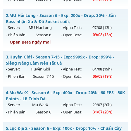
__MU THỐNG LĨNH___ - LÂU DÀI, CAM KẾT CÓ GỘP MU
2.
MU Hải Long - Season 6 - Exp: 200x - Drop: 30% - Săn
Mu mới ra tháng 07 2026 - Mở máy chủ
CHÚA TỂ
vào 09h
Boss nhận Xu & Đồ Socket cuối,
ngày 31/07/2626
- Server:
MU Hải Long
- Alpha Test:
07/08
(13h)
- Phiên Bản:
Season 6
- Open Beta:
09/08
(13h)
Exp: 300x - Drop: 20%
Open Beta ngày mai
Kiểu reset: Reset In Game
Thể loại: Mu Nguyên bản Webzen
MU Hải Long - Săn Boss nhận Xu & Đồ Socket cuối,
3.
Huyền Giới - Season 7-15 - Exp: 9999x - Drop: 999% -
Antihack: UGK ANTIHACK
Mu mới ra tháng 08 2026 - Mở máy chủ
MU Hải Long
vào
Siêng Năng Làm Nên Tất Cả
13h ngày 09/08/2626
- Server:
Huyền Giới
- Alpha Test:
04/08
(19h)
- Phiên Bản:
Season 7-15
- Open Beta:
06/08
(19h)
Exp: 200x - Drop: 30%
Kiểu reset: Reset In Game
Huyền Giới - Siêng Năng Làm Nên Tất Cả
4.
Mu WarX - Season 6 - Exp: 400x - Drop: 20% - 60 FPS - 50K
Thể loại: Mu Nguyên bản Webzen
Mu mới ra tháng 08 2026 - Mở máy chủ
Huyền Giới
vào 19h
Points - Lộ Trình Dài
Antihack: VietGuard
ngày 06/08/2626
- Server:
Mu WarX
- Alpha Test:
29/07
(20h)
- Phiên Bản:
Season 6
- Open Beta:
31/07
(20h)
Exp: 9999x - Drop: 999%
Kiểu reset: Reset In Game
Mu WarX - 60 FPS - 50K Points - Lộ Trình Dài
5.
Lục Địa 2 - Season 6 - Exp: 100x - Drop: 10% - Chuẩn Cày
Thể loại: Mu Custom thêm đồ mới