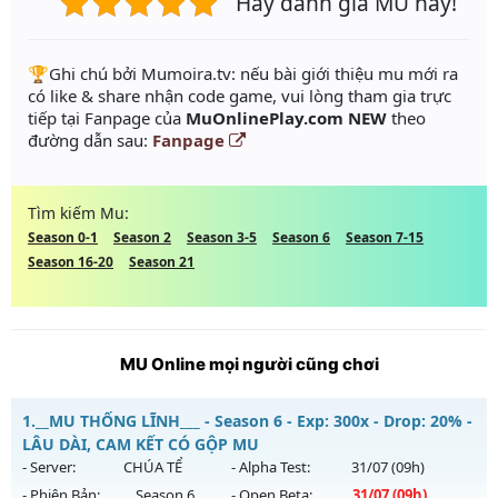
Hãy đánh giá MU này!
️🏆Ghi chú bởi Mumoira.tv: nếu bài giới thiệu mu mới ra
có like & share nhận code game, vui lòng tham gia trực
tiếp tại Fanpage của
MuOnlinePlay.com NEW
theo
đường dẫn sau:
Fanpage
Tìm kiếm Mu:
Season 0-1
Season 2
Season 3-5
Season 6
Season 7-15
Season 16-20
Season 21
MU Online mọi người cũng chơi
1.
__MU THỐNG LĨNH___ - Season 6 - Exp: 300x - Drop: 20% -
LÂU DÀI, CAM KẾT CÓ GỘP MU
- Server:
CHÚA TỂ
- Alpha Test:
31/07
(09h)
- Phiên Bản:
Season 6
- Open Beta:
31/07
(09h)