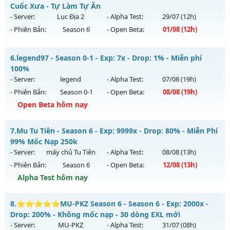
Mu mới ra tháng 07 2026 - Mở máy chủ
Mu WarX
vào 20h
Cuốc Xưa - Tự Làm Tự Ăn
Antihack: Anti
ngày 31/07/2626
- Server:
Lục Địa 2
- Alpha Test:
29/07
(12h)
- Phiên Bản:
Season 6
- Open Beta:
01/08
(12h)
Exp: 400x - Drop: 20%
Kiểu reset: Reset In Game
Lục Địa 2 - Chuẩn Cày Cuốc Xưa - Tự Làm Tự Ăn
6.
legend97 - Season 0-1 - Exp: 7x - Drop: 1% - Miễn phí
Thể loại: Mu Custom thêm đồ mới
Mu mới ra tháng 08 2026 - Mở máy chủ
Lục Địa 2
vào 12h
100%
Antihack: UGK Shield + Phoenix
ngày 01/08/2626
- Server:
legend
- Alpha Test:
07/08
(19h)
- Phiên Bản:
Season 0-1
- Open Beta:
08/08
(19h)
Exp: 100x - Drop: 10%
Open Beta hôm nay
Kiểu reset: Reset In Game
Thể loại: Mu Nguyên bản Webzen
legend97 - Miễn phí 100%
7.
Mu Tu Tiên - Season 6 - Exp: 9999x - Drop: 80% - Miễn Phí
Antihack: Chống Hack
Mu mới ra tháng 08 2026 - Mở máy chủ
legend
vào 19h
99% Mốc Nạp 250k
ngày 08/08/2626
- Server:
máy chủ Tu Tiên
- Alpha Test:
08/08
(13h)
- Phiên Bản:
Season 6
- Open Beta:
12/08
(13h)
Exp: 7x - Drop: 1%
Alpha Test hôm nay
Kiểu reset: Reset In Game
Thể loại: Mu Nguyên bản Webzen
Mu Tu Tiên - Miễn Phí 99% Mốc Nạp 250k
8.
⭐⭐⭐⭐⭐MU-PKZ Season 6 - Season 6 - Exp: 2000x -
Antihack: Bandicam Hack 100%
Mu mới ra tháng 08 2026 - Mở máy chủ
máy chủ Tu Tiên
Drop: 200% - Không mốc nạp - 30 dòng EXL mới
vào 13h ngày 12/08/2626
- Server:
MU-PKZ
- Alpha Test:
31/07
(08h)