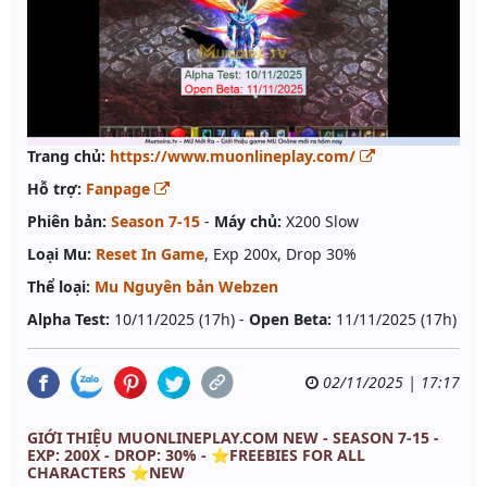
Trang chủ:
https://www.muonlineplay.com/
Hỗ trợ:
Fanpage
Phiên bản:
Season 7-15
-
Máy chủ:
X200 Slow
Loại Mu:
Reset In Game
, Exp 200x, Drop 30%
Thể loại:
Mu Nguyên bản Webzen
Alpha Test:
10/11/2025 (17h) -
Open Beta:
11/11/2025 (17h)
02/11/2025 | 17:17
GIỚI THIỆU MUONLINEPLAY.COM NEW - SEASON 7-15 -
EXP: 200X - DROP: 30% - ⭐️FREEBIES FOR ALL
CHARACTERS ⭐️NEW