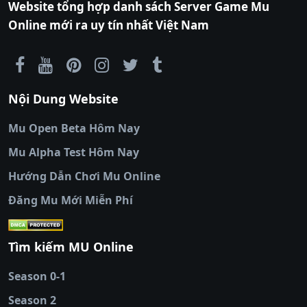
Website tổng hợp danh sách Server Game Mu
xem bóng đá cakhiatv
|
Link xem bóng đá
Kiểu reset: Reset In Game
Online mới ra uy tín nhất Việt Nam
90phut
|
Coi đá banh
Thể loại: Mu Nguyên bản Webzen
Thapcamtv
|
RR88
|
xem bóng đá
|
xem
Antihack: GameGuard
bóng đá trực tiếp
|
xem bóng đá trực
tuyến
|
trực tiếp bóng đá
|
colatv
|
colatv
Nội Dung Website
bóng đá trực tiếp
|
colatv trực tiếp bóng
đá
|
colatv truc tiep bong da
|
colatv
|
thập
Mu Open Beta Hôm Nay
cẩm tv
|
thapcam
|
xem bóng đá
Mu Alpha Test Hôm Nay
luongsontv
|
trực tiếp bóng đá cakhiatv
|
trực
tiếp bóng đá
Hướng Dẫn Chơi Mu Online
socolive
|
xoso66
|
DABET
|
xem bóng đá
Đăng Mu Mới Miễn Phí
cakhiatv
|
kèo nhà
cái
|
qh88
|
Ok9
|
nhatvip
|
socolive
|
Ku
88
|
tài xỉu
Tìm kiếm MU Online
online
|
sunwin
|
hitclub
|
b52club
|
iwin
cái uy tín
|
kèo nhà
Season 0-1
cái
|
nowgoal
|
1gom
|
net88
|
max88
|
Season 2