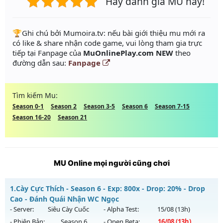
Hãy đánh giá MU này!
️🏆Ghi chú bởi Mumoira.tv: nếu bài giới thiệu mu mới ra
có like & share nhận code game, vui lòng tham gia trực
tiếp tại Fanpage của
MuOnlinePlay.com NEW
theo
đường dẫn sau:
Fanpage
Tìm kiếm Mu:
Season 0-1
Season 2
Season 3-5
Season 6
Season 7-15
Season 16-20
Season 21
MU Online mọi người cũng chơi
1.
Cày Cực Thích - Season 6 - Exp: 800x - Drop: 20% - Drop
Cao - Đánh Quái Nhận WC Ngọc
- Server:
Siêu Cày Cuốc
- Alpha Test:
15/08
(13h)
- Phiên Bản:
Season 6
- Open Beta:
16/08
(13h)