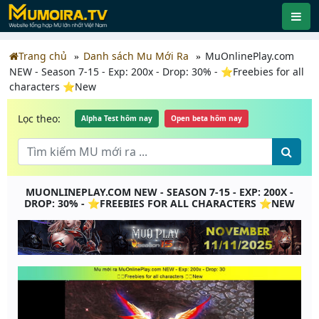
Trang chủ
Danh sách Mu Mới Ra
MuOnlinePlay.com
NEW - Season 7-15 - Exp: 200x - Drop: 30% - ⭐️Freebies for all
characters ⭐️New
Lọc theo:
Alpha Test hôm nay
Open beta hôm nay
MUONLINEPLAY.COM NEW - SEASON 7-15 - EXP: 200X -
DROP: 30% - ⭐️FREEBIES FOR ALL CHARACTERS ⭐️NEW