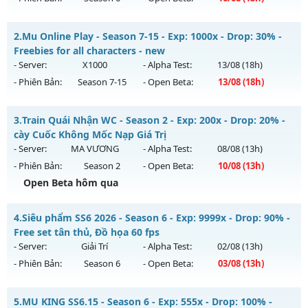
Cày Cực Thích - Drop Cao - Đánh Quái Nhận WC Ngọc
2.
Mu Online Play - Season 7-15 - Exp: 1000x - Drop: 30% -
Mu mới ra tháng 08 2026 - Mở máy chủ
Siêu Cày Cuốc
vào
Freebies for all characters - new
13h ngày 16/08/2626
- Server:
X1000
- Alpha Test:
13/08
(18h)
- Phiên Bản:
Season 7-15
- Open Beta:
13/08
(18h)
Exp: 800x - Drop: 20%
Kiểu reset: Reset In Game
Mu Online Play - Freebies for all characters - new
3.
Train Quái Nhận WC - Season 2 - Exp: 200x - Drop: 20% -
Thể loại: Mu Nguyên bản Webzen
Mu mới ra tháng 08 2026 - Mở máy chủ
X1000
vào 18h ngày
cày Cuốc Không Mốc Nạp Giá Trị
Antihack: BDC
13/08/2626
- Server:
MA VƯƠNG
- Alpha Test:
08/08
(13h)
- Phiên Bản:
Season 2
- Open Beta:
10/08
(13h)
Exp: 1000x - Drop: 30%
Open Beta hôm qua
Kiểu reset: Reset In Game
Thể loại: Mu Nguyên bản Webzen
Train Quái Nhận WC - cày Cuốc Không Mốc Nạp Giá Trị
4.
Siêu phẩm SS6 2026 - Season 6 - Exp: 9999x - Drop: 90% -
Antihack: AntiShield
Mu mới ra tháng 08 2026 - Mở máy chủ
MA VƯƠNG
vào
Free set tân thủ, Đồ họa 60 fps
13h ngày 10/08/2626
- Server:
Giải Trí
- Alpha Test:
02/08
(13h)
- Phiên Bản:
Season 6
- Open Beta:
03/08
(13h)
Exp: 200x - Drop: 20%
Kiểu reset: Reset In Game
Siêu phẩm SS6 2026 - Free set tân thủ, Đồ họa 60 fps
5.
MU KING SS6.15 - Season 6 - Exp: 555x - Drop: 100% -
Thể loại: Mu Nguyên bản Webzen