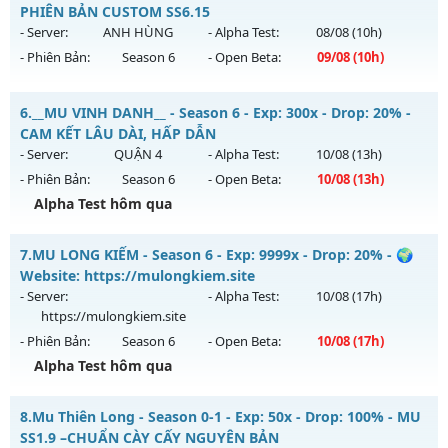
Mu mới ra tháng 08 2026 - Mở máy chủ
Giải Trí
vào 13h
PHIÊN BẢN CUSTOM SS6.15
Antihack: GameGuard
ngày 03/08/2626
- Server:
ANH HÙNG
- Alpha Test:
08/08
(10h)
- Phiên Bản:
Season 6
- Open Beta:
09/08
(10h)
Exp: 9999x - Drop: 90%
Kiểu reset: Reset In Game
MU KING SS6.15 - PHIÊN BẢN CUSTOM SS6.15
6.
__MU VINH DANH__ - Season 6 - Exp: 300x - Drop: 20% -
Thể loại: Mu Bán Đồ Full Trong Shop
Mu mới ra tháng 08 2026 - Mở máy chủ
ANH HÙNG
vào 10h
CAM KẾT LÂU DÀI, HẤP DẪN
Antihack: Anti Phoenix
ngày 09/08/2626
- Server:
QUẬN 4
- Alpha Test:
10/08
(13h)
- Phiên Bản:
Season 6
- Open Beta:
10/08
(13h)
Exp: 555x - Drop: 100%
Alpha Test hôm qua
Kiểu reset: Reset In Game
Thể loại: Mu Custom thêm đồ mới
__MU VINH DANH__ - CAM KẾT LÂU DÀI, HẤP DẪN
7.
MU LONG KIẾM - Season 6 - Exp: 9999x - Drop: 20% - 🌍
Antihack: SPK
Mu mới ra tháng 08 2026 - Mở máy chủ
QUẬN 4
vào 13h
Website: https://mulongkiem.site
ngày 10/08/2626
- Server:
- Alpha Test:
10/08
(17h)
https://mulongkiem.site
Exp: 300x - Drop: 20%
- Phiên Bản:
Season 6
- Open Beta:
10/08
(17h)
Kiểu reset: Reset In Game
Alpha Test hôm qua
Thể loại: Mu Nguyên bản Webzen
MU LONG KIẾM - 🌍 Website: https://mulongkiem.site
Antihack: GoldShield
8.
Mu Thiên Long - Season 0-1 - Exp: 50x - Drop: 100% - MU
Mu mới ra tháng 08 2026 - Mở máy chủ
SS1.9 –CHUẨN CÀY CẤY NGUYÊN BẢN