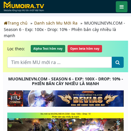
Trang chủ
Danh sách Mu Mới Ra
MUONLINEVN.COM -
Season 6 - Exp: 100x - Drop: 10% - Phiên bản cày nhiều là
mạnh
Lọc theo:
Alpha Test hôm nay
Open beta hôm nay
MUONLINEVN.COM - SEASON 6 - EXP: 100X - DROP: 10% -
PHIÊN BẢN CÀY NHIỀU LÀ MẠNH