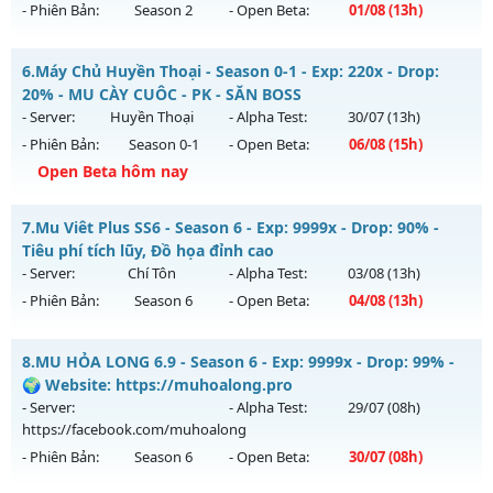
Antihack: KHÔNG THỂ HACK
- Phiên Bản:
Season 2
- Open Beta:
01/08
(13h)
Exp: 200x - Drop: 20%
Kiểu reset: Reset In Game
MU SS2 - THIÊN VƯƠNG - Lối chơi Non-Reset (Cày cuốc
6.
Máy Chủ Huyền Thoại - Season 0-1 - Exp: 220x - Drop:
Thể loại: Mu Nguyên bản Webzen
100%)
20% - MU CÀY CUÔC - PK - SĂN BOSS
Antihack: AntiShark
Mu mới ra tháng 08 2026 - Mở máy chủ
THIÊN VƯƠNG
vào
- Server:
Huyền Thoại
- Alpha Test:
30/07
(13h)
13h ngày 01/08/2626
- Phiên Bản:
Season 0-1
- Open Beta:
06/08
(15h)
Exp: 100x - Drop: 5%
Open Beta hôm nay
Kiểu reset: Non Reset
Máy Chủ Huyền Thoại - MU CÀY CUÔC - PK - SĂN BOSS
7.
Mu Viêt Plus SS6 - Season 6 - Exp: 9999x - Drop: 90% -
Thể loại: Mu Nguyên bản Webzen
Mu mới ra tháng 08 2026 - Mở máy chủ
Huyền Thoại
vào
Tiêu phí tích lũy, Đồ họa đỉnh cao
Antihack: XShield
15h ngày 06/08/2626
- Server:
Chí Tôn
- Alpha Test:
03/08
(13h)
- Phiên Bản:
Season 6
- Open Beta:
04/08
(13h)
Exp: 220x - Drop: 20%
Kiểu reset: Reset In Game
Mu Viêt Plus SS6 - Tiêu phí tích lũy, Đồ họa đỉnh cao
8.
MU HỎA LONG 6.9 - Season 6 - Exp: 9999x - Drop: 99% -
Thể loại: Mu Nguyên bản Webzen
Mu mới ra tháng 08 2026 - Mở máy chủ
Chí Tôn
vào 13h
🌍 Website: https://muhoalong.pro
Antihack: IGMU.DEV
ngày 04/08/2626
- Server:
- Alpha Test:
29/07
(08h)
https://facebook.com/muhoalong
Exp: 9999x - Drop: 90%
- Phiên Bản:
Season 6
- Open Beta:
30/07
(08h)
Kiểu reset: Reset In Game