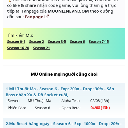
có like & share nhận code game, vui lòng tham gia trực
tiếp tại Fanpage của
MUONLINEVN.COM
theo đường
dẫn sau:
Fanpage
Tìm kiếm Mu:
Season 0-1
Season 2
Season 3-5
Season 6
Season 7-15
Season 16-20
Season 21
MU Online mọi người cũng chơi
1.
MU Thuật Ma - Season 6 - Exp: 200x - Drop: 30% - Săn
Boss nhận Xu & Đồ Socket cuối,
- Server:
MU Thuật Ma
- Alpha Test:
02/08
(13h)
- Phiên Bản:
Season 6
- Open Beta:
04/08
(13h)
MU Thuật Ma - Săn Boss nhận Xu & Đồ Socket cuối,
2.
Mu Reset hàng ngày - Season 6 - Exp: 1000x - Drop: 20% -