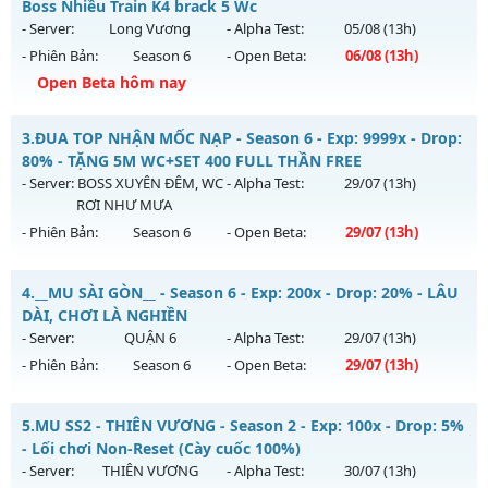
Mu mới ra tháng 08 2026 - Mở máy chủ
MU Thuật Ma
vào
Boss Nhiều Train K4 brack 5 Wc
13h ngày 04/08/2626
- Server:
Long Vương
- Alpha Test:
05/08
(13h)
- Phiên Bản:
Season 6
- Open Beta:
06/08
(13h)
Exp: 200x - Drop: 30%
Open Beta hôm nay
Kiểu reset: Reset In Game
Thể loại: Mu Nguyên bản Webzen
Mu Reset hàng ngày - Boss Nhiều Train K4 brack 5 Wc
3.
ĐUA TOP NHẬN MỐC NẠP - Season 6 - Exp: 9999x - Drop:
Antihack: VietGuard
Mu mới ra tháng 08 2026 - Mở máy chủ
Long Vương
vào
80% - TẶNG 5M WC+SET 400 FULL THẦN FREE
13h ngày 06/08/2626
- Server:
BOSS XUYÊN ĐÊM, WC
- Alpha Test:
29/07
(13h)
RƠI NHƯ MƯA
Exp: 1000x - Drop: 20%
- Phiên Bản:
Season 6
- Open Beta:
29/07
(13h)
Kiểu reset: Reset In Game
Thể loại: Mu Nguyên bản Webzen
ĐUA TOP NHẬN MỐC NẠP - TẶNG 5M WC+SET 400 FULL
4.
__MU SÀI GÒN__ - Season 6 - Exp: 200x - Drop: 20% - LÂU
THẦN FREE
Antihack: GameGuard
DÀI, CHƠI LÀ NGHIỀN
Mu mới ra tháng 07 2026 - Mở máy chủ
BOSS XUYÊN ĐÊM,
- Server:
QUẬN 6
- Alpha Test:
29/07
(13h)
WC RƠI NHƯ MƯA
vào 13h ngày 29/07/2626
- Phiên Bản:
Season 6
- Open Beta:
29/07
(13h)
Exp: 9999x - Drop: 80%
__MU SÀI GÒN__ - LÂU DÀI, CHƠI LÀ NGHIỀN
Kiểu reset: Reset In Game
5.
MU SS2 - THIÊN VƯƠNG - Season 2 - Exp: 100x - Drop: 5%
Mu mới ra tháng 07 2026 - Mở máy chủ
QUẬN 6
vào 13h
- Lối chơi Non-Reset (Cày cuốc 100%)
Thể loại: Mu Nguyên bản Webzen
ngày 29/07/2626
- Server:
THIÊN VƯƠNG
- Alpha Test:
30/07
(13h)