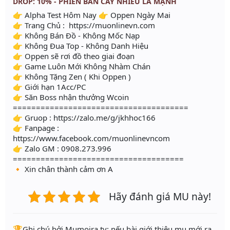
DROP: 10% - PHIÊN BẢN CÀY NHIỀU LÀ MẠNH
👉 Alpha Test Hôm Nay 👉 Oppen Ngày Mai
👉 Trang Chủ : https://muonlinevn.com
👉 Không Bán Đồ - Không Mốc Nạp
👉 Không Đua Top - Không Danh Hiệu
👉 Oppen sẽ rơi đồ theo giai đoạn
👉 Game Luôn Mới Không Nhàm Chán
👉 Không Tặng Zen ( Khi Oppen )
👉 Giới hạn 1Acc/PC
👉 Săn Boss nhận thưởng Wcoin
======================================
👉 Gruop : https://zalo.me/g/jkhhoc166
👉 Fanpage :
https://www.facebook.com/muonlinevncom
👉 Zalo GM : 0908.273.996
=====================================
🔸 Xin chân thành cảm ơn A
Hãy đánh giá MU này!
️🏆Ghi chú bởi Mumoira.tv: nếu bài giới thiệu mu mới ra