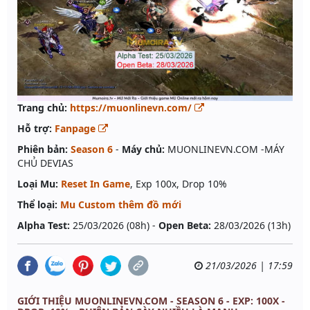
Trang chủ:
https://muonlinevn.com/
Hỗ trợ:
Fanpage
Phiên bản:
Season 6
-
Máy chủ:
MUONLINEVN.COM -MÁY
CHỦ DEVIAS
Loại Mu:
Reset In Game
, Exp 100x, Drop 10%
Thể loại:
Mu Custom thêm đồ mới
Alpha Test:
25/03/2026 (08h) -
Open Beta:
28/03/2026 (13h)
21/03/2026 | 17:59
GIỚI THIỆU MUONLINEVN.COM - SEASON 6 - EXP: 100X -