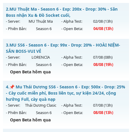
Hà Nội 2003 - Hoài N - Nơi ký ức MU sống lại
2.
MU Thuật Ma - Season 6 - Exp: 200x - Drop: 30% - Săn
Mu mới ra tháng 08 2026 - Mở máy chủ
Hoài Niệm
vào 14h
Boss nhận Xu & Đồ Socket cuối,
ngày 08/08/2626
- Server:
MU Thuật Ma
- Alpha Test:
02/08
(13h)
- Phiên Bản:
Season 6
- Open Beta:
04/08
(13h)
Exp: 300x - Drop: 40%
Kiểu reset: Reset In Game
MU Thuật Ma - Săn Boss nhận Xu & Đồ Socket cuối,
3.
MU SS6 - Season 6 - Exp: 99x - Drop: 20% - HOÀI NIỆM-
Thể loại: Mu Custom thêm đồ mới
Mu mới ra tháng 08 2026 - Mở máy chủ
MU Thuật Ma
vào
SĂN BOSS-VUI VẺ
Antihack: UKG
13h ngày 04/08/2626
- Server:
LORENCIA
- Alpha Test:
07/08
(08h)
- Phiên Bản:
Season 6
- Open Beta:
08/08
(19h)
Exp: 200x - Drop: 30%
Open Beta hôm qua
Kiểu reset: Reset In Game
Thể loại: Mu Nguyên bản Webzen
MU SS6 - HOÀI NIỆM-SĂN BOSS-VUI VẺ
4.
📌 Mu Thái Dương SS6 - Season 6 - Exp: 500x - Drop: 25%
Antihack: VietGuard
Mu mới ra tháng 08 2026 - Mở máy chủ
LORENCIA
vào 19h
- Cày cuốc miễn phí, Boss liên tục, sự kiện 24/24, cộng
ngày 08/08/2626
hưởng Full, cày quà nạp
- Server:
Thái Dương Clasic
- Alpha Test:
07/08
(13h)
Exp: 99x - Drop: 20%
- Phiên Bản:
Season 6
- Open Beta:
08/08
(13h)
Kiểu reset: Non Reset
Open Beta hôm qua
Thể loại: Mu Nguyên bản Webzen
📌 Mu Thái Dương SS6 - Cày cuốc miễn phí, Boss liên tục,