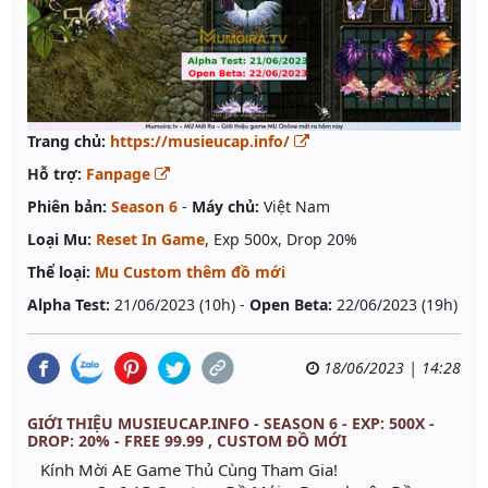
Trang chủ:
https://musieucap.info/
Hỗ trợ:
Fanpage
Phiên bản:
Season 6
-
Máy chủ:
Việt Nam
Loại Mu:
Reset In Game
, Exp 500x, Drop 20%
Thể loại:
Mu Custom thêm đồ mới
Alpha Test:
21/06/2023 (10h) -
Open Beta:
22/06/2023 (19h)
18/06/2023 | 14:28
GIỚI THIỆU MUSIEUCAP.INFO - SEASON 6 - EXP: 500X -
DROP: 20% - FREE 99.99 , CUSTOM ĐỒ MỚI
Kính Mời AE Game Thủ Cùng Tham Gia!