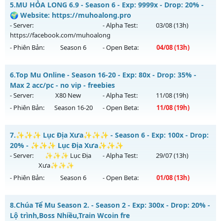
Antihack: OK
5.
MU HỎA LONG 6.9 - Season 6 - Exp: 9999x - Drop: 20% -
sự kiện 24/24, cộng hưởng Full, cày quà nạp
🌍 Website: https://muhoalong.pro
Mu mới ra tháng 08 2026 - Mở máy chủ
Thái Dương Clasic
- Server:
- Alpha Test:
03/08
(13h)
vào 13h ngày 08/08/2626
https://facebook.com/muhoalong
- Phiên Bản:
Season 6
- Open Beta:
04/08
(13h)
Exp: 500x - Drop: 25%
Kiểu reset: Reset In Game
MU HỎA LONG 6.9 - 🌍 Website: https://muhoalong.pro
6.
Top Mu Online - Season 16-20 - Exp: 80x - Drop: 35% -
Thể loại: Mu Nguyên bản Webzen
Mu mới ra tháng 08 2026 - Mở máy chủ
Max 2 acc/pc - no vip - freebies
Antihack: VIP SHIELD
https://facebook.com/muhoalong
vào 13h ngày
- Server:
X80 New
- Alpha Test:
11/08
(19h)
04/08/2626
- Phiên Bản:
Season 16-20
- Open Beta:
11/08
(19h)
Exp: 9999x - Drop: 20%
Top Mu Online - Max 2 acc/pc - no vip - freebies
Kiểu reset: Non Reset
7.
✨✨✨ Lục Địa Xưa✨✨✨ - Season 6 - Exp: 100x - Drop:
Mu mới ra tháng 08 2026 - Mở máy chủ
X80 New
vào 19h
20% - ✨✨✨ Lục Địa Xưa✨✨✨
Thể loại: Mu Nguyên bản Webzen
ngày 11/08/2626
- Server:
✨✨✨ Lục Địa
- Alpha Test:
29/07
(13h)
Antihack: XShield
Xưa✨✨✨
Exp: 80x - Drop: 35%
- Phiên Bản:
Season 6
- Open Beta:
01/08
(13h)
Kiểu reset: Reset In Game
Thể loại: Mu Nguyên bản Webzen
✨✨✨ Lục Địa Xưa✨✨✨ - ✨✨✨ Lục Địa Xưa✨✨✨
8.
Chúa Tể Mu Season 2. - Season 2 - Exp: 300x - Drop: 20% -
Antihack: AntiShield
Mu mới ra tháng 08 2026 - Mở máy chủ
✨✨✨ Lục Địa
Lộ trình,Boss Nhiều,Train Wcoin fre