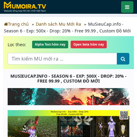
Trang chủ
Danh sách Mu Mới Ra
MuSieuCap.info -
Season 6 - Exp: 500x - Drop: 20% - Free 99.99 , Custom Đồ Mới
Lọc theo:
Alpha Test hôm nay
Open beta hôm nay
MUSIEUCAP.INFO - SEASON 6 - EXP: 500X - DROP: 20% -
FREE 99.99 , CUSTOM ĐỒ MỚI