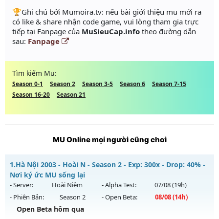
️🏆Ghi chú bởi Mumoira.tv: nếu bài giới thiệu mu mới ra
có like & share nhận code game, vui lòng tham gia trực
tiếp tại Fanpage của
MuSieuCap.info
theo đường dẫn
sau:
Fanpage
Tìm kiếm Mu:
Season 0-1
Season 2
Season 3-5
Season 6
Season 7-15
Season 16-20
Season 21
MU Online mọi người cũng chơi
1.
Hà Nội 2003 - Hoài N - Season 2 - Exp: 300x - Drop: 40% -
Nơi ký ức MU sống lại
- Server:
Hoài Niệm
- Alpha Test:
07/08
(19h)
- Phiên Bản:
Season 2
- Open Beta:
08/08
(14h)
Open Beta hôm qua