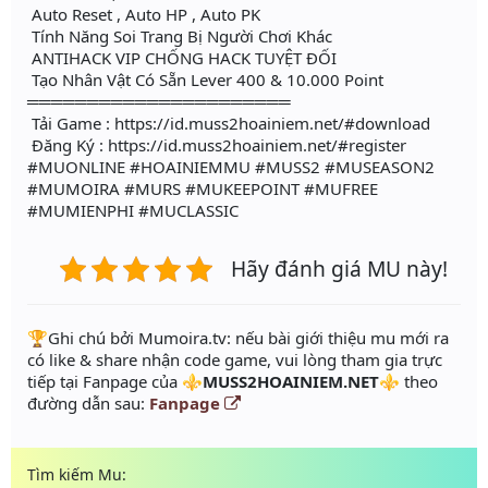
Auto Reset , Auto HP , Auto PK
Tính Năng Soi Trang Bị Người Chơi Khác
ANTIHACK VIP CHỐNG HACK TUYỆT ĐỐI
Tạo Nhân Vật Có Sẵn Lever 400 & 10.000 Point
══════════════════════
Tải Game : https://id.muss2hoainiem.net/#download
Đăng Ký : https://id.muss2hoainiem.net/#register
#MUONLINE #HOAINIEMMU #MUSS2 #MUSEASON2
#MUMOIRA #MURS #MUKEEPOINT #MUFREE
#MUMIENPHI #MUCLASSIC
Hãy đánh giá MU này!
️🏆Ghi chú bởi Mumoira.tv: nếu bài giới thiệu mu mới ra
có like & share nhận code game, vui lòng tham gia trực
tiếp tại Fanpage của
⚜️MUSS2HOAINIEM.NET⚜
theo
đường dẫn sau:
Fanpage
Tìm kiếm Mu: