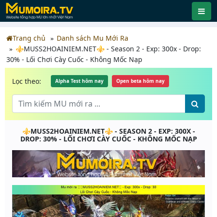
Trang chủ
Danh sách Mu Mới Ra
⚜️MUSS2HOAINIEM.NET⚜ - Season 2 - Exp: 300x - Drop:
30% - Lối Chơi Cày Cuốc - Không Mốc Nạp
Lọc theo:
Alpha Test hôm nay
Open beta hôm nay
⚜️MUSS2HOAINIEM.NET⚜ - SEASON 2 - EXP: 300X -
DROP: 30% - LỐI CHƠI CÀY CUỐC - KHÔNG MỐC NẠP