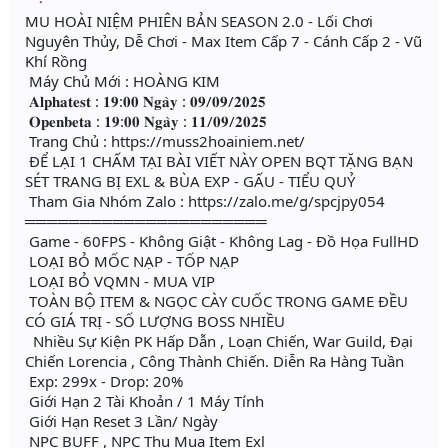
MU HOÀI NIỆM PHIÊN BẢN SEASON 2.0 - Lối Chơi
Nguyên Thủy, Dễ Chơi - Max Item Cấp 7 - Cánh Cấp 2 - Vũ
Khí Rồng
Máy Chủ Mới : HOÀNG KIM
𝐀𝐥𝐩𝐡𝐚𝐭𝐞𝐬𝐭 : 𝟏𝟗:𝟎𝟎 𝐍𝐠𝐚̀𝐲 : 𝟎𝟗/𝟎𝟗/𝟐𝟎𝟐𝟓
𝐎𝐩𝐞𝐧𝐛𝐞𝐭𝐚 : 𝟏𝟗:𝟎𝟎 𝐍𝐠𝐚̀𝐲 : 𝟏𝟏/𝟎𝟗/𝟐𝟎𝟐𝟓
Trang Chủ : https://muss2hoainiem.net/
ĐỂ LẠI 1 CHẤM TẠI BÀI VIẾT NÀY OPEN BQT TẶNG BẠN
SÉT TRANG BỊ EXL & BÙA EXP - GẤU - TIỂU QUỶ
Tham Gia Nhóm Zalo : https://zalo.me/g/spcjpy054
══════════════════════
Game - 60FPS - Không Giật - Không Lag - Đồ Họa FullHD
LOẠI BỎ MỐC NẠP - TỐP NẠP
LOẠI BỎ VQMN - MUA VIP
TOÀN BỘ ITEM & NGỌC CÀY CUỐC TRONG GAME ĐỀU
CÓ GIÁ TRỊ - SỐ LƯỢNG BOSS NHIỀU
Nhiều Sự Kiện PK Hấp Dẫn , Loạn Chiến, War Guild, Đại
Chiến Lorencia , Công Thành Chiến. Diễn Ra Hàng Tuần
Exp: 299x - Drop: 20%
Giới Hạn 2 Tài Khoản / 1 Máy Tính
Giới Hạn Reset 3 Lần/ Ngày
NPC BUFF , NPC Thu Mua Item Exl