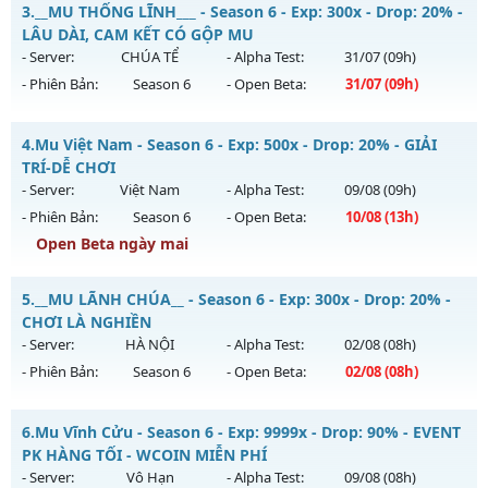
MU Thiên Mệnh - Non Webshop, Cày là có
3.
__MU THỐNG LĨNH___ - Season 6 - Exp: 300x - Drop: 20% -
Thể loại: Mu Nguyên bản Webzen
Mu mới ra tháng 08 2026 - Mở máy chủ
Thiên Mệnh
vào
LÂU DÀI, CAM KẾT CÓ GỘP MU
Antihack: XShield
13h ngày 11/08/2626
- Server:
CHÚA TỂ
- Alpha Test:
31/07
(09h)
- Phiên Bản:
Season 6
- Open Beta:
31/07
(09h)
Exp: 200x - Drop: 50%
Kiểu reset: Reset In Game
__MU THỐNG LĨNH___ - LÂU DÀI, CAM KẾT CÓ GỘP MU
4.
Mu Việt Nam - Season 6 - Exp: 500x - Drop: 20% - GIẢI
Thể loại: Mu Custom thêm đồ mới
Mu mới ra tháng 07 2026 - Mở máy chủ
CHÚA TỂ
vào 09h
TRÍ-DỄ CHƠI
Antihack: Anti
ngày 31/07/2626
- Server:
Việt Nam
- Alpha Test:
09/08
(09h)
- Phiên Bản:
Season 6
- Open Beta:
10/08
(13h)
Exp: 300x - Drop: 20%
Open Beta ngày mai
Kiểu reset: Reset In Game
Thể loại: Mu Nguyên bản Webzen
Mu Việt Nam - GIẢI TRÍ-DỄ CHƠI
5.
__MU LÃNH CHÚA__ - Season 6 - Exp: 300x - Drop: 20% -
Antihack: UGK ANTIHACK
Mu mới ra tháng 08 2026 - Mở máy chủ
Việt Nam
vào 13h
CHƠI LÀ NGHIỀN
ngày 10/08/2626
- Server:
HÀ NỘI
- Alpha Test:
02/08
(08h)
- Phiên Bản:
Season 6
- Open Beta:
02/08
(08h)
Exp: 500x - Drop: 20%
Kiểu reset: Reset In Game
__MU LÃNH CHÚA__ - CHƠI LÀ NGHIỀN
6.
Mu Vĩnh Cửu - Season 6 - Exp: 9999x - Drop: 90% - EVENT
Thể loại: Mu Nguyên bản Webzen
Mu mới ra tháng 08 2026 - Mở máy chủ
HÀ NỘI
vào 08h
PK HÀNG TỐI - WCOIN MIỄN PHÍ
Antihack: PRO
ngày 02/08/2626
- Server:
Vô Hạn
- Alpha Test:
09/08
(08h)