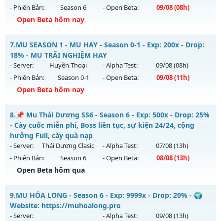
- Phiên Bản:
Season 6
- Open Beta:
09/08
(08h)
Exp: 300x - Drop: 20%
Open Beta hôm nay
Kiểu reset: Reset In Game
Thể loại: Mu Nguyên bản Webzen
Mu Vĩnh Cửu - EVENT PK HÀNG TỐI - WCOIN MIỄN PHÍ
7.
MU SEASON 1 - MU HAY - Season 0-1 - Exp: 200x - Drop:
Antihack: GoldShield
Mu mới ra tháng 08 2026 - Mở máy chủ
Vô Hạn
vào 08h
18% - MU TRÃI NGHIỆM HAY
ngày 09/08/2626
- Server:
Huyền Thoại
- Alpha Test:
09/08
(08h)
- Phiên Bản:
Season 0-1
- Open Beta:
09/08
(11h)
Exp: 9999x - Drop: 90%
Open Beta hôm nay
Kiểu reset: Reset In Game
Thể loại: Mu Nguyên bản Webzen
MU SEASON 1 - MU HAY - MU TRÃI NGHIỆM HAY
8.
📌 Mu Thái Dương SS6 - Season 6 - Exp: 500x - Drop: 25%
Antihack: ICMPROTECT ✅ 🔴 ✨ ⚡️
Mu mới ra tháng 08 2026 - Mở máy chủ
Huyền Thoại
vào
- Cày cuốc miễn phí, Boss liên tục, sự kiện 24/24, cộng
11h ngày 09/08/2626
hưởng Full, cày quà nạp
- Server:
Thái Dương Clasic
- Alpha Test:
07/08
(13h)
Exp: 200x - Drop: 18%
- Phiên Bản:
Season 6
- Open Beta:
08/08
(13h)
Kiểu reset: Reset In Game
Open Beta hôm qua
Thể loại: Mu Nguyên bản Webzen
📌 Mu Thái Dương SS6 - Cày cuốc miễn phí, Boss liên tục,
Antihack: IGMU.DEV
9.
MU HỎA LONG - Season 6 - Exp: 9999x - Drop: 20% - 🌍
sự kiện 24/24, cộng hưởng Full, cày quà nạp
Website: https://muhoalong.pro
Mu mới ra tháng 08 2026 - Mở máy chủ
Thái Dương Clasic
- Server:
- Alpha Test:
09/08
(13h)