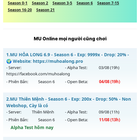
Season 0-1
Season 2
Season 3-5
Season 6
Season 7-15
Season 16-20
Season 21
MU Online mọi người cũng chơi
1.
MU HỎA LONG 6.9 - Season 6 - Exp: 9999x - Drop: 20% -
🌍 Website: https://muhoalong.pro
- Server:
- Alpha Test:
03/08
(19h)
https://facebook.com/muhoalong
- Phiên Bản:
Season 6
- Open Beta:
04/08
(19h)
MU HỎA LONG 6.9 - 🌍 Website: https://muhoalong.pro
2.
MU Thiên Mệnh - Season 6 - Exp: 200x - Drop: 50% - Non
Mu mới ra tháng 08 2026 - Mở máy chủ
Webshop, Cày là có
https://facebook.com/muhoalong
vào 19h ngày
- Server:
Thiên Mệnh
- Alpha Test:
09/08
(11h)
04/08/2626
- Phiên Bản:
Season 6
- Open Beta:
11/08
(13h)
Exp: 9999x - Drop: 20%
Alpha Test hôm nay
Kiểu reset: Non Reset