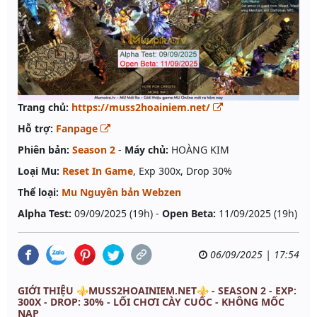
Trang chủ:
https://muss2hoainiem.net/
Hỗ trợ:
Fanpage
Phiên bản:
Season 2
-
Máy chủ:
HOÀNG KIM
Loại Mu:
Reset In Game
, Exp 300x, Drop 30%
Thể loại:
Mu Nguyên bản Webzen
Alpha Test:
09/09/2025 (19h) -
Open Beta:
11/09/2025 (19h)
06/09/2025 | 17:54
GIỚI THIỆU ⚜️MUSS2HOAINIEM.NET⚜ - SEASON 2 - EXP:
300X - DROP: 30% - LỐI CHƠI CÀY CUỐC - KHÔNG MỐC
NẠP