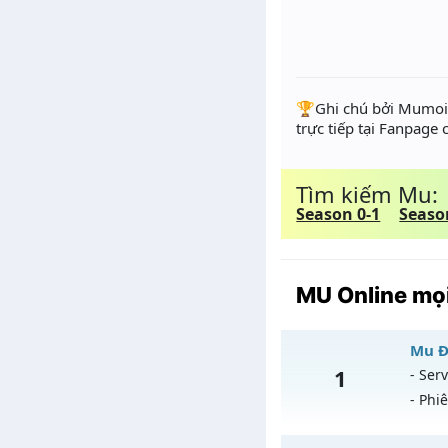
️🏆Ghi chú bởi Mumoir
trực tiếp tại Fanpage
Tìm kiếm Mu:
Season 0-1
Seaso
MU Online mọi
Mu ĐA
1
- Serv
- Phi