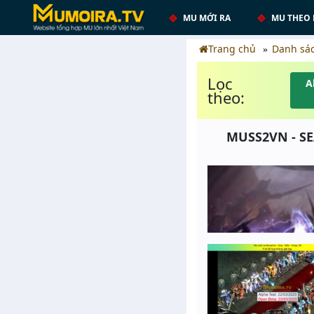
MU MỚI RA
MU THEO 
Trang chủ
Danh sá
Lọc
A
theo:
MUSS2VN - SE