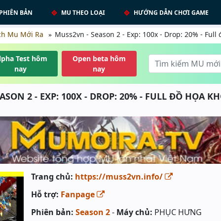
PHIÊN BẢN
MU THEO LOẠI
HƯỚNG DẪN CHƠI GAME
ch Mu Mới Ra
Muss2vn - Season 2 - Exp: 100x - Drop: 20% - Full
lpha Test hôm
Open beta hôm
nay
nay
ASON 2 - EXP: 100X - DROP: 20% - FULL ĐỒ HỌA K
Trang chủ:
https://muss2vn.info/
Hỗ trợ:
Fanpage
Phiên bản:
Season 2
-
Máy chủ:
PHỤC HƯNG