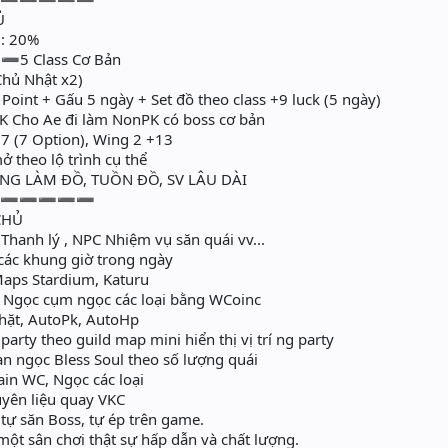
Ủ
 : 20%
 ➖5 Class Cơ Bản
hủ Nhật x2)
int + Gấu 5 ngày + Set đồ theo class +9 luck (5 ngày)
 Cho Ae đi làm NonPK có boss cơ bản
 (7 Option), Wing 2 +13
 theo lộ trình cụ thể
G LÀM ĐỒ, TUỒN ĐỒ, SV LÂU DÀI
➖➖➖➖➖➖
CHỦ
 Thanh lý , NPC Nhiệm vụ săn quái vv...
các khung giờ trong ngày
Maps Stardium, Katuru
 Ngọc cụm ngọc các loại bằng WCoinc
Nhặt, AutoPk, AutoHp
arty theo guild map mini hiển thị vị trí ng party
ian ngọc Bless Soul theo số lượng quái
ain WC, Ngọc các loại
ên liệu quay VKC
tự săn Boss, tự ép trên game.
ột sân chơi thật sự hấp dẫn và chất lượng.