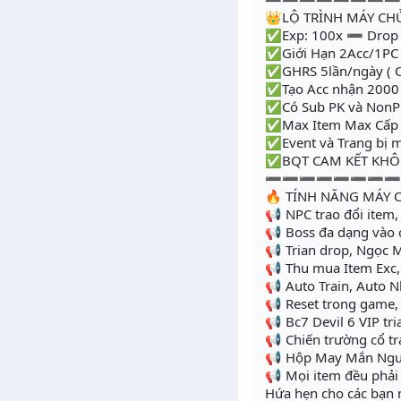
👑LỘ TRÌNH MÁY CH
✅Exp: 100x ➖ Drop
✅Giới Hạn 2Acc/1PC
✅GHRS 5lần/ngày ( C
✅Tạo Acc nhận 2000 Po
✅Có Sub PK và NonPK
✅Max Item Max Cấp 7
✅Event và Trang bị mở
✅BQT CAM KẾT KHÔN
➖➖➖➖➖➖➖
🔥 TÍNH NĂNG MÁY 
📢 NPC trao đổi item,
📢 Boss đa dạng vào 
📢 Trian drop, Ngọc 
📢 Thu mua Item Exc,
📢 Auto Train, Auto 
📢 Reset trong game, p
📢 Bc7 Devil 6 VIP tr
📢 Chiến trường cổ tr
📢 Hộp May Mắn Nguy
📢 Mọi item đều phải 
Hứa hẹn cho các bạn m