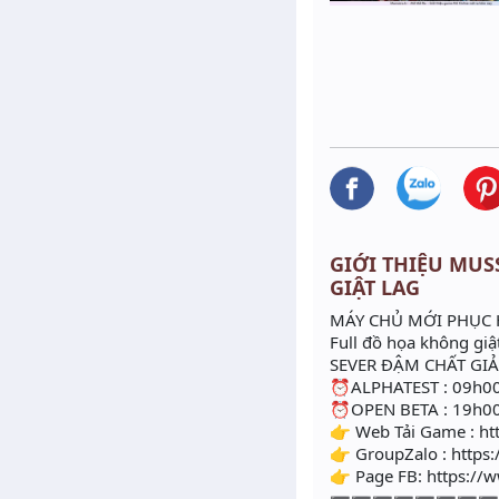
GIỚI THIỆU MUSS
GIẬT LAG
MÁY CHỦ MỚI PHỤC 
Full đồ họa không giậ
SEVER ĐẬM CHẤT GIẢ
⏰ALPHATEST : 09h00
⏰OPEN BETA : 19h00
👉 Web Tải Game : ht
👉 GroupZalo : https:
👉 Page FB: https:/
➖➖➖➖➖➖➖