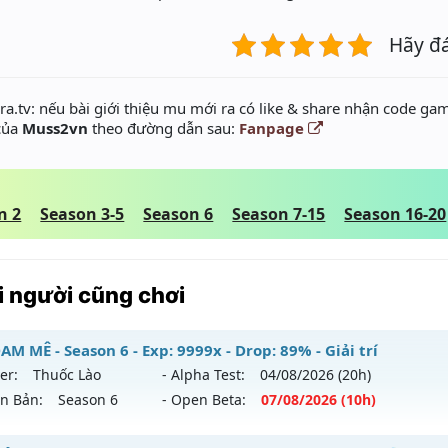
Hãy đ
a.tv: nếu bài giới thiệu mu mới ra có like & share nhận code gam
 của
Muss2vn
theo đường dẫn sau:
Fanpage
n 2
Season 3-5
Season 6
Season 7-15
Season 16-20
 người cũng chơi
M MÊ - Season 6 - Exp: 9999x - Drop: 89% - Giải trí
er:
Thuốc Lào
- Alpha Test:
04/08
/2026
(20h)
ên Bản:
Season 6
- Open Beta:
07/08
/2026
(10h)