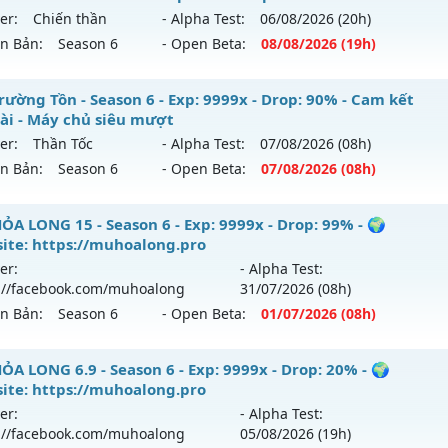
loại: Mu Nguyên bản Webzen
er:
Chiến thần
- Alpha Test:
06/08
/2026
(20h)
ới ra tháng 08 2026 - Mở máy chủ
https://facebook.com
ên Bản:
Season 6
- Open Beta:
08/08
/2026
(19h)
ack: XShield
 02/08/2626
9999x - Drop: 20%
-chienthan - 99
rường Tồn - Season 6 - Exp: 9999x - Drop: 90% - Cam kết
dài - Máy chủ siêu mượt
reset: Non Reset
 mới ra tháng 08 2026 - Mở máy chủ
Chiến thần
vào 19h n
er:
Thần Tốc
- Alpha Test:
07/08
/2026
(08h)
loại: Mu Nguyên bản Webzen
ên Bản:
Season 6
- Open Beta:
07/08
/2026
(08h)
p: 99x - Drop: 20%
ack: XShield
ểu reset: Reset In Game
 Trường Tồn - Cam kết lâu dài - Máy chủ siêu mượt
ỎA LONG 15 - Season 6 - Exp: 9999x - Drop: 99% - 🌍
hể loại: Mu Nguyên bản Webzen
ite: https://muhoalong.pro
 mới ra tháng 08 2026 - Mở máy chủ
Thần Tốc
vào 08h ngà
er:
- Alpha Test:
tihack: Anti 8x
://facebook.com/muhoalong
31/07
/2026
(08h)
p: 9999x - Drop: 90%
ên Bản:
Season 6
- Open Beta:
01/07
/2026
(08h)
ểu reset: Reset In Game
hể loại: Mu Nguyên bản Webzen
ỎA LONG 15 - 🌍 Website: https://muhoalong.pro
ỎA LONG 6.9 - Season 6 - Exp: 9999x - Drop: 20% - 🌍
ite: https://muhoalong.pro
ntihack: ICMPROTECT ✅ 🔴 ✨ ⚡️
ới ra tháng 07 2026 - Mở máy chủ
https://facebook.com
er:
- Alpha Test:
 01/07/2626
://facebook.com/muhoalong
05/08
/2026
(19h)