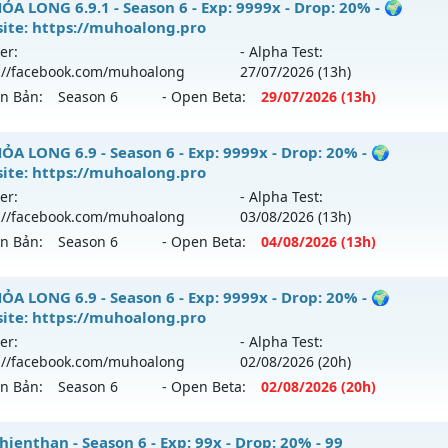
 ĐAM MÊ - Giải trí
ỎA LONG 6.9.1 - Season 6 - Exp: 9999x - Drop: 20% - 🌍
ite: https://muhoalong.pro
 mới ra tháng 08 2026 - Mở máy chủ
Thuốc Lào
vào 10h ng
er:
- Alpha Test:
://facebook.com/muhoalong
27/07
/2026
(13h)
p: 9999x - Drop: 89%
ên Bản:
Season 6
- Open Beta:
29/07
/2026
(13h)
ểu reset: Reset In Game
ể loại: Mu Bán Đồ Full Trong Shop
ỎA LONG 6.9.1 - 🌍 Website: https://muhoalong.pro
ỎA LONG 6.9 - Season 6 - Exp: 9999x - Drop: 20% - 🌍
ite: https://muhoalong.pro
tihack: UGK
ới ra tháng 07 2026 - Mở máy chủ
https://facebook.com
er:
- Alpha Test:
 29/07/2626
://facebook.com/muhoalong
03/08
/2026
(13h)
ên Bản:
Season 6
- Open Beta:
04/08
/2026
(13h)
9999x - Drop: 20%
reset: Non Reset
ỎA LONG 6.9 - 🌍 Website: https://muhoalong.pro
ỎA LONG 6.9 - Season 6 - Exp: 9999x - Drop: 20% - 🌍
loại: Mu Nguyên bản Webzen
ite: https://muhoalong.pro
ới ra tháng 08 2026 - Mở máy chủ
https://facebook.com
er:
- Alpha Test:
ack: Xshiel
 04/08/2626
://facebook.com/muhoalong
02/08
/2026
(20h)
ên Bản:
Season 6
- Open Beta:
02/08
/2026
(20h)
9999x - Drop: 20%
reset: Non Reset
ỎA LONG 6.9 - 🌍 Website: https://muhoalong.pro
ienthan - Season 6 - Exp: 99x - Drop: 20% - 99