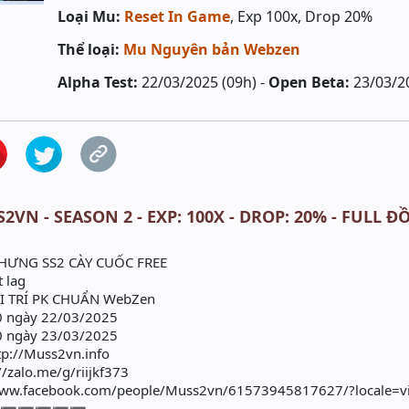
Loại Mu:
Reset In Game
, Exp 100x, Drop 20%
Thể loại:
Mu Nguyên bản Webzen
Alpha Test:
22/03/2025 (09h) -
Open Beta:
23/03/2
2VN - SEASON 2 - EXP: 100X - DROP: 20% - FULL
HƯNG SS2 CÀY CUỐC FREE
t lag
I TRÍ PK CHUẨN WebZen
 ngày 22/03/2025
 ngày 23/03/2025
tp://Muss2vn.info
//zalo.me/g/riijkf373
/www.facebook.com/people/Muss2vn/61573945817627/?locale=v
➖➖➖➖➖➖