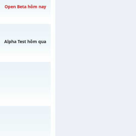
Open Beta hôm nay
/muhoalong
vào 20h
gày 08/08/2626
Alpha Test hôm qua
y 07/08/2626
/muhoalong
vào 08h