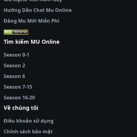
tiếp bóng đá
Hướng Dẫn Chơi Mu Online
socolive
|
xoso66
|
DABET
|
xem bóng đá
Đăng Mu Mới Miễn Phí
cakhiatv
|
kèo nhà
cái
|
qh88
|
Ok9
|
nhatvip
|
socolive
|
Ku
88
|
tài xỉu
Tìm kiếm MU Online
online
|
sunwin
|
hitclub
|
b52club
|
iwin
cái uy tín
|
kèo nhà
Season 0-1
cái
|
nowgoal
|
1gom
|
net88
|
max88
|
Season 2
đĩa
|
bắn cá đổi
thưởng
Season 6
|
https://bongdalu.ceo
|
trang chủ
fly88
|
new88
|
https://keonhacai.claims/
|
ht
Season 7-15
bóng đá
|
NEW88
|
socolive
Season 16-20
tv
|
hitclub
|
ok9
|
Hitclub
|
Vic88
|
Red8
win
|
Xoilac
|
open 88
|
open 88
|
sun
Về chúng tôi
win
|
hit club
|
Kingfun
|
game bài đổi
Điều khoản sử dụng
thưởng
|
rik vip
|
game bắn cá đổi
thưởng
|
giai ma keo nha
Chính sách bảo mật