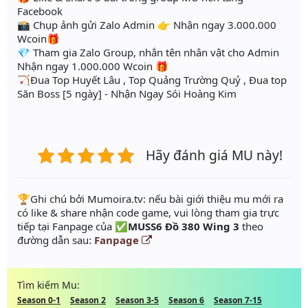
Facebook
📸 Chụp ảnh gửi Zalo Admin 👉 Nhận ngay 3.000.000
Wcoin🎁
💎 Tham gia Zalo Group, nhắn tên nhân vật cho Admin
Nhận ngay 1.000.000 Wcoin 🎁
🏹Đua Top Huyết Lâu , Top Quảng Trường Quỷ , Đua top
Săn Boss [5 ngày] - Nhận Ngay Sói Hoàng Kim
Hãy đánh giá MU này!
️🏆Ghi chú bởi Mumoira.tv: nếu bài giới thiệu mu mới ra
có like & share nhận code game, vui lòng tham gia trực
tiếp tại Fanpage của
✅MUSS6 Đồ 380 Wing 3
theo
đường dẫn sau:
Fanpage
Tìm kiếm Mu:
Season 0-1
Season 2
Season 3-5
Season 6
Season 7-15