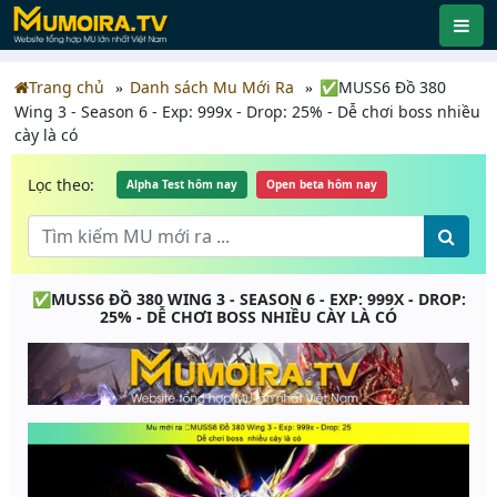
Trang chủ
Danh sách Mu Mới Ra
✅MUSS6 Đồ 380
Wing 3 - Season 6 - Exp: 999x - Drop: 25% - Dễ chơi boss nhiều
cày là có
Lọc theo:
Alpha Test hôm nay
Open beta hôm nay
✅MUSS6 ĐỒ 380 WING 3 - SEASON 6 - EXP: 999X - DROP:
25% - DỄ CHƠI BOSS NHIỀU CÀY LÀ CÓ