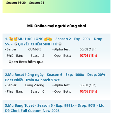
Season 16-20
Season 21
MU Online mọi người cũng chơi
1.
👑👑MU-HẮC LONG👑👑 - Season 2 - Exp: 200x - Drop:
5% - 💀QUYẾT CHIẾN SINH TỬ💀
- Server:
CUM-3.5
- Alpha Test:
06/08
(18h)
- Phiên Bản:
Season 2
- Open Beta:
07/08
(13h)
Open Beta hôm qua
👑👑MU-HẮC LONG👑👑 - 💀QUYẾT CHIẾN SINH TỬ💀
2.
Mu Reset hàng ngày - Season 6 - Exp: 1000x - Drop: 20% -
Mu mới ra tháng 08 2026 - Mở máy chủ
CUM-3.5
vào 13h
Boss Nhiều Train K4 brack 5 Wc
ngày 07/08/2626
- Server:
Long Vương
- Alpha Test:
05/08
(13h)
- Phiên Bản:
Season 6
- Open Beta:
06/08
(13h)
Exp: 200x - Drop: 5%
Kiểu reset: Reset In Game
Mu Reset hàng ngày - Boss Nhiều Train K4 brack 5 Wc
3.
Mu Băng Tuyết - Season 6 - Exp: 9998x - Drop: 90% - Mu
Thể loại: Mu Nguyên bản Webzen
Mu mới ra tháng 08 2026 - Mở máy chủ
Long Vương
vào
Dễ Chơi, Full Custom New 2026