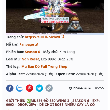
Trang chủ:
https://surl.li/oixhwl
Hỗ trợ:
Fanpage
Phiên bản:
Season 6
-
Máy chủ:
Kim Long
Loại Mu:
Non Reset
, Exp 999x, Drop 25%
Thể loại:
Mu Bán Đồ Full Trong Shop
Alpha Test:
22/04/2026 (19h) -
Open Beta:
22/04/2026 (13h)
22/04/2026 | 05:55
GIỚI THIỆU ✅MUSS6 ĐỒ 380 WING 3 - SEASON 6 - EXP:
999X - DROP: 25% - DỄ CHƠI BOSS NHIỀU CÀY LÀ CÓ