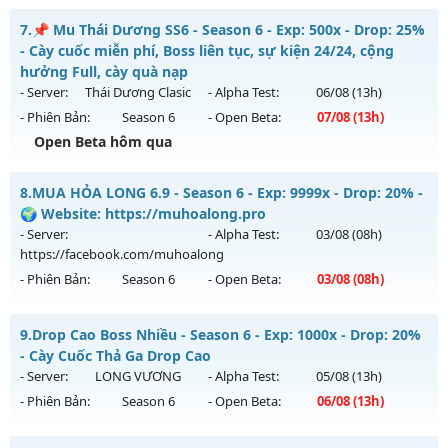
Kiểu reset: Reset In Game
LỤC ĐỊA MU SS6.15 - PHIÊN BẢN CUSTOM SS6.15
7.
📌 Mu Thái Dương SS6 - Season 6 - Exp: 500x - Drop: 25%
Thể loại: Mu Custom thêm đồ mới
Mu mới ra tháng 08 2026 - Mở máy chủ
HỘI TỤ
vào 10h
- Cày cuốc miễn phí, Boss liên tục, sự kiện 24/24, cộng
Antihack: UKG
ngày 02/08/2626
hưởng Full, cày quà nạp
- Server:
Thái Dương Clasic
- Alpha Test:
06/08
(13h)
Exp: 5555x - Drop: 100%
- Phiên Bản:
Season 6
- Open Beta:
07/08
(13h)
Kiểu reset: Reset In Game
Open Beta hôm qua
Thể loại: Mu Custom thêm đồ mới
📌 Mu Thái Dương SS6 - Cày cuốc miễn phí, Boss liên tục,
Antihack: SPK
8.
MUA HỎA LONG 6.9 - Season 6 - Exp: 9999x - Drop: 20% -
sự kiện 24/24, cộng hưởng Full, cày quà nạp
🌍 Website: https://muhoalong.pro
Mu mới ra tháng 08 2026 - Mở máy chủ
Thái Dương Clasic
- Server:
- Alpha Test:
03/08
(08h)
vào 13h ngày 07/08/2626
https://facebook.com/muhoalong
- Phiên Bản:
Season 6
- Open Beta:
03/08
(08h)
Exp: 500x - Drop: 25%
Kiểu reset: Reset In Game
MUA HỎA LONG 6.9 - 🌍 Website: https://muhoalong.pro
9.
Drop Cao Boss Nhiều - Season 6 - Exp: 1000x - Drop: 20%
Thể loại: Mu Nguyên bản Webzen
Mu mới ra tháng 08 2026 - Mở máy chủ
- Cày Cuốc Thả Ga Drop Cao
Antihack: VIP SHIELD
https://facebook.com/muhoalong
vào 08h ngày
- Server:
LONG VƯƠNG
- Alpha Test:
05/08
(13h)
03/08/2626
- Phiên Bản:
Season 6
- Open Beta:
06/08
(13h)
Exp: 9999x - Drop: 20%
Drop Cao Boss Nhiều - Cày Cuốc Thả Ga Drop Cao