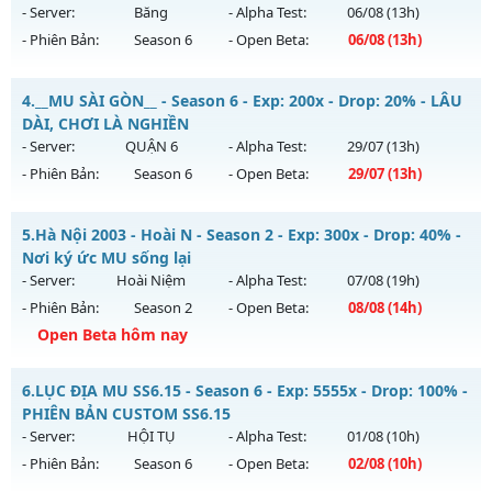
Antihack: Sharkguard
13h ngày 06/08/2626
- Server:
Băng
- Alpha Test:
06/08
(13h)
- Phiên Bản:
Season 6
- Open Beta:
06/08
(13h)
Exp: 1000x - Drop: 20%
Kiểu reset: Reset In Game
Mu Băng Tuyết - Mu Dễ Chơi, Full Custom New 2026
4.
__MU SÀI GÒN__ - Season 6 - Exp: 200x - Drop: 20% - LÂU
Thể loại: Mu Nguyên bản Webzen
Mu mới ra tháng 08 2026 - Mở máy chủ
Băng
vào 13h ngày
DÀI, CHƠI LÀ NGHIỀN
Antihack: GameGuard
06/08/2626
- Server:
QUẬN 6
- Alpha Test:
29/07
(13h)
- Phiên Bản:
Season 6
- Open Beta:
29/07
(13h)
Exp: 9998x - Drop: 90%
Kiểu reset: Reset In Game
__MU SÀI GÒN__ - LÂU DÀI, CHƠI LÀ NGHIỀN
5.
Hà Nội 2003 - Hoài N - Season 2 - Exp: 300x - Drop: 40% -
Thể loại: Mu Custom thêm đồ mới
Mu mới ra tháng 07 2026 - Mở máy chủ
QUẬN 6
vào 13h
Nơi ký ức MU sống lại
Antihack: Dragon
ngày 29/07/2626
- Server:
Hoài Niệm
- Alpha Test:
07/08
(19h)
- Phiên Bản:
Season 2
- Open Beta:
08/08
(14h)
Exp: 200x - Drop: 20%
Open Beta hôm nay
Kiểu reset: Reset In Game
Thể loại: Mu Nguyên bản Webzen
Hà Nội 2003 - Hoài N - Nơi ký ức MU sống lại
6.
LỤC ĐỊA MU SS6.15 - Season 6 - Exp: 5555x - Drop: 100% -
Antihack: AntiShark
Mu mới ra tháng 08 2026 - Mở máy chủ
Hoài Niệm
vào 14h
PHIÊN BẢN CUSTOM SS6.15
ngày 08/08/2626
- Server:
HỘI TỤ
- Alpha Test:
01/08
(10h)
- Phiên Bản:
Season 6
- Open Beta:
02/08
(10h)
Exp: 300x - Drop: 40%