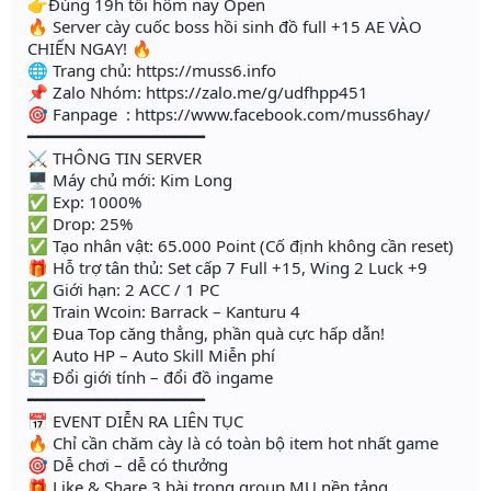
👉Đúng 19h tối hôm nay Open
🔥 Server cày cuốc boss hồi sinh đồ full +15 AE VÀO
CHIẾN NGAY! 🔥
🌐 Trang chủ: https://muss6.info
📌 Zalo Nhóm: https://zalo.me/g/udfhpp451
🎯 Fanpage : https://www.facebook.com/muss6hay/
━━━━━━━━━━━━━━━━━━
⚔️ THÔNG TIN SERVER
🖥 Máy chủ mới: Kim Long
✅ Exp: 1000%
✅ Drop: 25%
✅ Tạo nhân vật: 65.000 Point (Cố định không cần reset)
🎁 Hỗ trợ tân thủ: Set cấp 7 Full +15, Wing 2 Luck +9
✅ Giới hạn: 2 ACC / 1 PC
✅ Train Wcoin: Barrack – Kanturu 4
✅ Đua Top căng thẳng, phần quà cực hấp dẫn!
✅ Auto HP – Auto Skill Miễn phí
🔄 Đổi giới tính – đổi đồ ingame
━━━━━━━━━━━━━━━━━━
📅 EVENT DIỄN RA LIÊN TỤC
🔥 Chỉ cần chăm cày là có toàn bộ item hot nhất game
🎯 Dễ chơi – dễ có thưởng
🎁 Like & Share 3 bài trong group MU nền tảng