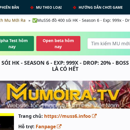
PHIÊN BẢN
MU THEO LOẠI
HƯỚNG DẪN CHƠI GAME
ch Mu Mới Ra
✅MuSS6 đồ 400 sói HK - Season 6 - Exp: 999x - Dro
lpha Test hôm
Open beta hôm
nay
nay
ÓI HK - SEASON 6 - EXP: 999X - DROP: 20% - BOSS
LÀ CÓ HẾT
Trang chủ:
https://muss6.infoo
Hỗ trợ:
Fanpage