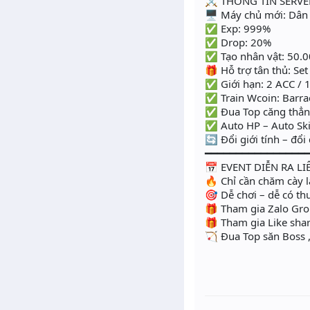
⚔️ THÔNG TIN SERVE
🖥 Máy chủ mới: Dân
✅ Exp: 999%
✅ Drop: 20%
✅ Tạo nhân vật: 50.0
🎁 Hỗ trợ tân thủ: Set
✅ Giới hạn: 2 ACC / 
✅ Train Wcoin: Barra
✅ Đua Top căng thẳng
✅ Auto HP – Auto Ski
🔄 Đổi giới tính – đổ
━━━━━━━━━━━━━━━━
📅 EVENT DIỄN RA LI
🔥 Chỉ cần chăm cày l
🎯 Dễ chơi – dễ có t
🎁 Tham gia Zalo Gr
🎁 Tham gia Like sha
🏹 Đua Top săn Boss 