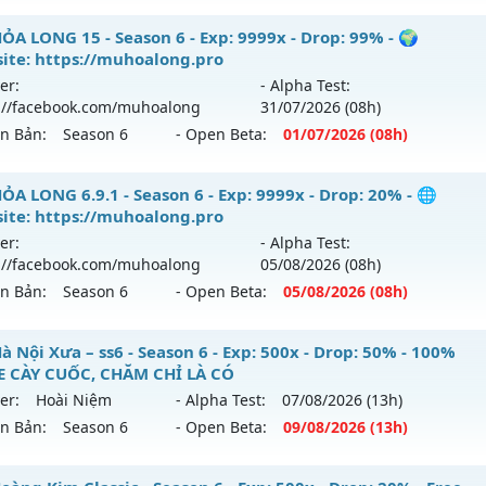
p: 1000x - Drop: 20%
gend97 - Miễn phí 100%
ỎA LONG 15 - Season 6 - Exp: 9999x - Drop: 99% - 🌍
ểu reset: Reset In Game
ite: https://muhoalong.pro
 mới ra tháng 08 2026 - Mở máy chủ
legend
vào 19h ngày 
hể loại: Mu Nguyên bản Webzen
er:
- Alpha Test:
://facebook.com/muhoalong
31/07
/2026
(08h)
p: 7x - Drop: 1%
ntihack: GameGuard
ên Bản:
Season 6
- Open Beta:
01/07
/2026
(08h)
ểu reset: Reset In Game
hể loại: Mu Nguyên bản Webzen
ỎA LONG 15 - 🌍 Website: https://muhoalong.pro
ỎA LONG 6.9.1 - Season 6 - Exp: 9999x - Drop: 20% - 🌐
ite: https://muhoalong.pro
ntihack: Bandicam Hack 100%
ới ra tháng 07 2026 - Mở máy chủ
https://facebook.com
er:
- Alpha Test:
 01/07/2626
://facebook.com/muhoalong
05/08
/2026
(08h)
ên Bản:
Season 6
- Open Beta:
05/08
/2026
(08h)
9999x - Drop: 99%
reset: Non Reset
ỎA LONG 6.9.1 - 🌐 Website: https://muhoalong.pro
 Nội Xưa – ss6 - Season 6 - Exp: 500x - Drop: 50% - 100%
loại: Mu Nguyên bản Webzen
 CÀY CUỐC, CHĂM CHỈ LÀ CÓ
ới ra tháng 08 2026 - Mở máy chủ
https://facebook.com
er:
Hoài Niệm
- Alpha Test:
07/08
/2026
(13h)
ack: Xshiel
 05/08/2626
ên Bản:
Season 6
- Open Beta:
09/08
/2026
(13h)
9999x - Drop: 20%