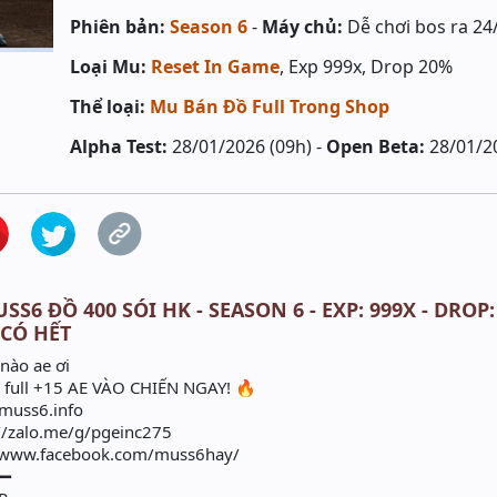
Phiên bản:
Season 6
-
Máy chủ:
Dễ chơi bos ra 24/
Loại Mu:
Reset In Game
, Exp 999x, Drop 20%
Thể loại:
Mu Bán Đồ Full Trong Shop
Alpha Test:
28/01/2026 (09h) -
Open Beta:
28/01/2
S6 ĐỒ 400 SÓI HK - SEASON 6 - EXP: 999X - DROP:
 CÓ HẾT
nào ae ơi
ồ full +15 AE VÀO CHIẾN NGAY! 🔥
/muss6.info
//zalo.me/g/pgeinc275
//www.facebook.com/muss6hay/
━━