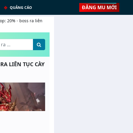
ĐĂNG MU MỚI
QUẢNG CÁO
p: 20% - boss ra liên
 RA LIÊN TỤC CÀY