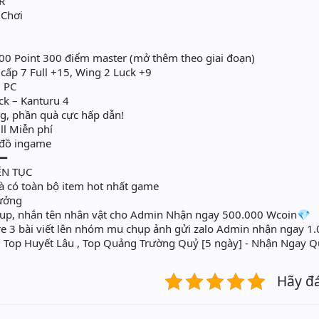
R
 Chơi
00 Point 300 điểm master (mở thêm theo giai đoạn)
 cấp 7 Full +15, Wing 2 Luck +9
1 PC
ck – Kanturu 4
, phần quà cực hấp dẫn!
ll Miễn phí
i đồ ingame
━━
ÊN TỤC
à có toàn bộ item hot nhất game
hưởng
oup, nhắn tên nhân vật cho Admin Nhận ngay 500.000 Wcoin💎
re 3 bài viết lên nhóm mu chụp ảnh gửi zalo Admin nhận ngay 
, Top Huyết Lâu , Top Quảng Trường Quỷ [5 ngày] - Nhận Ngay Q
Hãy đ