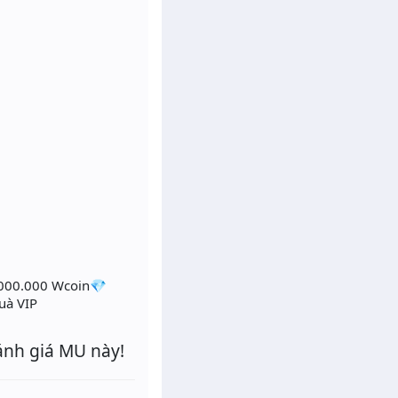
1.000.000 Wcoin💎
uà VIP
ánh giá MU này!