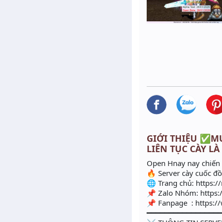
GIỚI THIỆU ✅MUS
LIÊN TỤC CÀY LÀ
Open Hnay nay chiến 
🔥 Server cày cuốc đ
🌐 Trang chủ: https:/
📌 Zalo Nhóm: https:
📌 Fanpage : https:
━━━━━━━━━━━━━━━━