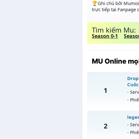
️🏆Ghi chú bởi Mumoir
trực tiếp tại Fanpage
Tìm kiếm Mu:
Season 0-1
Seaso
MU Online mọi
Drop 
Cuốc
1
- Serv
- Phi
Dr
legen
2
- Serv
Mu
- Phi