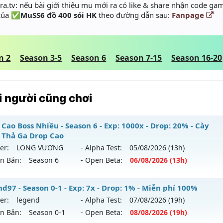
a.tv: nếu bài giới thiệu mu mới ra có like & share nhận code gam
 của
✅MuSS6 đồ 400 sói HK
theo đường dẫn sau:
Fanpage
n 2
Season 3-5
Season 6
Season 7-15
Season 16-20
 người cũng chơi
Cao Boss Nhiều - Season 6 - Exp: 1000x - Drop: 20% - Cày
 Thả Ga Drop Cao
er:
LONG VƯƠNG
- Alpha Test:
05/08
/2026
(13h)
ên Bản:
Season 6
- Open Beta:
06/08
/2026
(13h)
op Cao Boss Nhiều - Cày Cuốc Thả Ga Drop Cao
d97 - Season 0-1 - Exp: 7x - Drop: 1% - Miễn phí 100%
er:
legend
- Alpha Test:
07/08
/2026
(19h)
 mới ra tháng 08 2026 - Mở máy chủ
LONG VƯƠNG
vào 13
ên Bản:
Season 0-1
- Open Beta:
08/08
/2026
(19h)