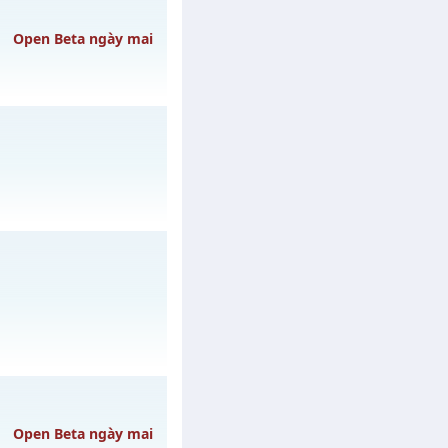
CÓ
gày 09/08/2626
Open Beta ngày mai
08/08/2626
 02/08/2626
/muhoalong
vào 08h
Open Beta ngày mai