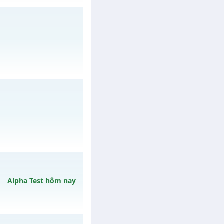
08/08/2626
/muhoalong
vào 08h
/muhoalong
vào 08h
Alpha Test hôm nay