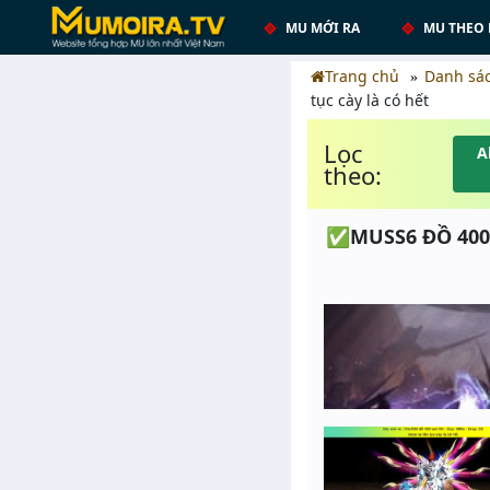
MU MỚI RA
MU THEO 
Trang chủ
Danh sá
tục cày là có hết
Lọc
A
theo:
✅MUSS6 ĐỒ 400 S