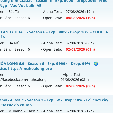
U Hà Nội Xưa – ss6 - 100% GAME CÀY CUỐC, CHĂM CHỈ LÀ 
àng Kim Classic - Season 6 - Exp: 500x - Drop: 20% - Free
reset: Non Reset
Nạp - Vào Vụt Luôn AE
 mới ra tháng 08 2026 - Mở máy chủ
Hoài Niệm
vào 13h n
loại: Mu Nguyên bản Webzen
er:
Bất Tử
- Alpha Test:
07/08
/2026
(19h)
ên Bản:
Season 6
- Open Beta:
08/08
/2026
(19h)
p: 500x - Drop: 50%
ack: XShield
ểu reset: Reset In Game
 Hoàng Kim Classic - Free Mốc Nạp - Vào Vụt Luôn AE
 LÃNH CHÚA__ - Season 6 - Exp: 300x - Drop: 20% - CHƠI LÀ
hể loại: Mu Nguyên bản Webzen
IỀN
 mới ra tháng 08 2026 - Mở máy chủ
Bất Tử
vào 19h ngày 
er:
HÀ NỘI
- Alpha Test:
02/08
/2026
(08h)
ntihack: BDCAM
ên Bản:
Season 6
- Open Beta:
02/08
/2026
(08h)
p: 500x - Drop: 20%
ểu reset: Reset In Game
_MU LÃNH CHÚA__ - CHƠI LÀ NGHIỀN
ỎA LONG 6.9 - Season 6 - Exp: 9999x - Drop: 99% - 🌍
hể loại: Mu Nguyên bản Webzen
ite: https://muhoalong.pro
 mới ra tháng 08 2026 - Mở máy chủ
HÀ NỘI
vào 08h ngày
er:
- Alpha Test:
tihack: X-Team
://facebook.com/muhoalong
01/08
/2026
(08h)
p: 300x - Drop: 20%
ên Bản:
Season 6
- Open Beta:
02/08
/2026
(08h)
ểu reset: Reset In Game
hể loại: Mu Nguyên bản Webzen
ỎA LONG 6.9 - 🌍 Website: https://muhoalong.pro
oi2-Classic - Season 2 - Exp: 5x - Drop: 10% - Lối chơi cày
 Classic đồ chuẩn
tihack: GoldShield
ới ra tháng 08 2026 - Mở máy chủ
https://facebook.com
er:
Muhanoi2-Classic
- Alpha Test:
02/08
/2026
(17h)