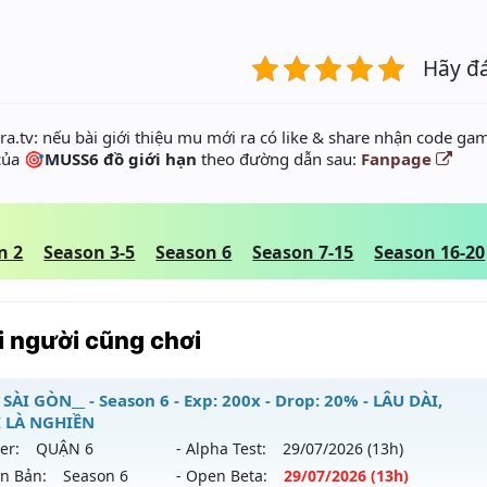
Hãy đ
a.tv: nếu bài giới thiệu mu mới ra có like & share nhận code gam
 của
🎯MUSS6 đồ giới hạn
theo đường dẫn sau:
Fanpage
n 2
Season 3-5
Season 6
Season 7-15
Season 16-20
 người cũng chơi
SÀI GÒN__ - Season 6 - Exp: 200x - Drop: 20% - LÂU DÀI,
 LÀ NGHIỀN
er:
QUẬN 6
- Alpha Test:
29/07
/2026
(13h)
ên Bản:
Season 6
- Open Beta:
29/07
/2026
(13h)