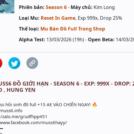
Phiên bản:
Season 6
-
Máy chủ:
Kim Long
Loại Mu:
Reset In Game
, Exp 999x, Drop 25%
Thể loại:
Mu Bán Đồ Full Trong Shop
Alpha Test:
13/03/2026 (19h) -
Open Beta:
14/03/2
S6 ĐỒ GIỚI HẠN - SEASON 6 - EXP: 999X - DROP: 2
O , HUNG YEN
oss hồi sinh đồ full +15 AE VÀO CHIẾN NGAY! 🔥
/muss6.info
://zalo.me/g/udfhpp451
//www.facebook.com/muss6hayy/
━━