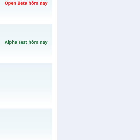
ày 08/08/2626
Open Beta hôm nay
 ngày 08/08/2626
Alpha Test hôm nay
13h ngày 12/08/2626
/muhoalong
vào 08h