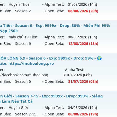
 mới ra tháng 08 2026 - Mở máy chủ
LORENCIA
vào 19h ng
er:
Huyền Thoại
- Alpha Test:
01/08
/2026
(14h)
tihack: gold
ên Bản:
Season 2
- Open Beta:
08/08
/2026
(20h)
p: 99x - Drop: 20%
ểu reset: Non Reset
 HÀ NỘI SS2 - Cày Cuốc giải trí
 Tiên - Season 6 - Exp: 9999x - Drop: 80% - Miễn Phí 99%
hể loại: Mu Nguyên bản Webzen
Nạp 250k
 mới ra tháng 08 2026 - Mở máy chủ
Huyền Thoại
vào 20h
er:
máy chủ Tu Tiên
- Alpha Test:
08/08
/2026
(13h)
tihack: OK
ên Bản:
Season 6
- Open Beta:
12/08
/2026
(13h)
p: 9999x - Drop: 99%
ểu reset: Reset In Game
 Tu Tiên - Miễn Phí 99% Mốc Nạp 250k
ỎA LONG 6.9 - Season 6 - Exp: 9999x - Drop: 99% - 🌍
hể loại: Mu Nguyên bản Webzen
ite: https://muhoalong.pro
 mới ra tháng 08 2026 - Mở máy chủ
máy chủ Tu Tiên
vào 
er:
- Alpha Test:
tihack: ugk
://facebook.com/muhoalong
31/07
/2026
(08h)
p: 9999x - Drop: 80%
ên Bản:
Season 6
- Open Beta:
31/07
/2026
(08h)
ểu reset: Reset In Game
ể loại: Mu Bán Đồ Full Trong Shop
ỎA LONG 6.9 - 🌍 Website: https://muhoalong.pro
 Giới - Season 7-15 - Exp: 9999x - Drop: 999% - Siêng
 Làm Nên Tất Cả
tihack: Shark
ới ra tháng 07 2026 - Mở máy chủ
https://facebook.com
er:
Huyền Giới
- Alpha Test:
04/08
/2026
(19h)
 31/07/2626
ên Bản:
Season 7-15
- Open Beta:
06/08
/2026
(19h)