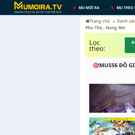
MU MỚI RA
MU THEO 
Trang chủ
Danh sá
Phu Tho , Hung Yen
Lọc
A
theo:
🎯MUSS6 ĐỒ GIỚ