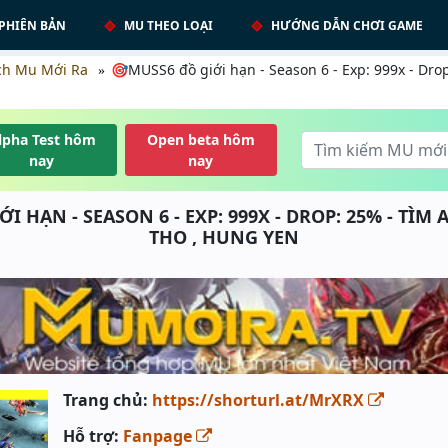
PHIÊN BẢN
MU THEO LOẠI
HƯỚNG DẪN CHƠI GAME
ch Mu Mới Ra
🎯MUSS6 đồ giới hạn - Season 6 - Exp: 999x - Drop
lpha Test hôm
Open beta hôm
nay
nay
I HẠN - SEASON 6 - EXP: 999X - DROP: 25% - TÌM A
THO , HUNG YEN
Trang chủ:
https://shorturl.at/MrXRX
Hỗ trợ:
Fanpage