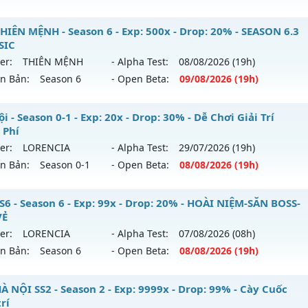
_MU SÀI GÒN__ - LÂU DÀI, CHƠI LÀ NGHIỀN
HIÊN MỆNH - Season 6 - Exp: 500x - Drop: 20% - SEASON 6.3
SIC
 mới ra tháng 07 2026 - Mở máy chủ
QUẬN 6
vào 13h ngày
er:
THIÊN MỆNH
- Alpha Test:
08/08
/2026
(19h)
ên Bản:
Season 6
- Open Beta:
09/08
/2026
(19h)
p: 200x - Drop: 20%
ểu reset: Reset In Game
U THIÊN MỆNH - SEASON 6.3 CLASSIC
i - Season 0-1 - Exp: 20x - Drop: 30% - Dễ Chơi Giải Trí
hể loại: Mu Nguyên bản Webzen
 Phí
 mới ra tháng 08 2026 - Mở máy chủ
THIÊN MỆNH
vào 19h
er:
LORENCIA
- Alpha Test:
29/07
/2026
(19h)
tihack: AntiShark
ên Bản:
Season 0-1
- Open Beta:
08/08
/2026
(19h)
p: 500x - Drop: 20%
ểu reset: Reset In Game
 Nội - Dễ Chơi Giải Trí Miễn Phí
S6 - Season 6 - Exp: 99x - Drop: 20% - HOÀI NIỆM-SĂN BOSS-
hể loại: Mu Nguyên bản Webzen
VẺ
 mới ra tháng 08 2026 - Mở máy chủ
LORENCIA
vào 19h ng
er:
LORENCIA
- Alpha Test:
07/08
/2026
(08h)
tihack: Antihack chạy bằng cơm
ên Bản:
Season 6
- Open Beta:
08/08
/2026
(19h)
p: 20x - Drop: 30%
ểu reset: Reset In Game
U SS6 - HOÀI NIỆM-SĂN BOSS-VUI VẺ
À NỘI SS2 - Season 2 - Exp: 9999x - Drop: 99% - Cày Cuốc
hể loại: Mu Nguyên bản Webzen
trí