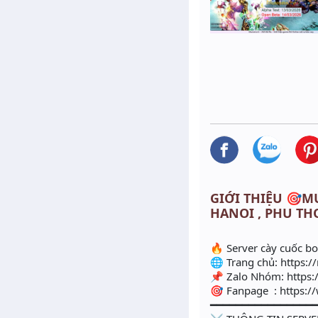
GIỚI THIỆU 🎯MUS
HANOI , PHU TH
🔥 Server cày cuốc b
🌐 Trang chủ: https:/
📌 Zalo Nhóm: https
🎯 Fanpage : https:
━━━━━━━━━━━━━━━━