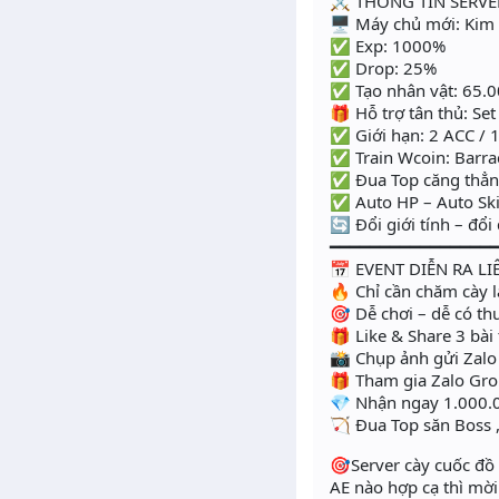
⚔️ THÔNG TIN SERVE
🖥 Máy chủ mới: Kim
✅ Exp: 1000%
✅ Drop: 25%
✅ Tạo nhân vật: 65.00
🎁 Hỗ trợ tân thủ: Set
✅ Giới hạn: 2 ACC / 
✅ Train Wcoin: Barra
✅ Đua Top căng thẳng
✅ Auto HP – Auto Ski
🔄 Đổi giới tính – đổ
━━━━━━━━━━━━━━━━
📅 EVENT DIỄN RA LI
🔥 Chỉ cần chăm cày l
🎯 Dễ chơi – dễ có t
🎁 Like & Share 3 bà
📸 Chụp ảnh gửi Zal
🎁 Tham gia Zalo Gro
💎 Nhận ngay 1.000.
🏹 Đua Top săn Boss 
🎯Server cày cuốc đồ
AE nào hợp cạ thì mời 