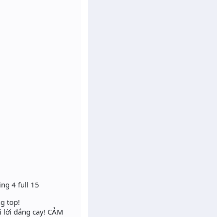
ng 4 full 15
ng top!
ói lời đắng cay! CẢM