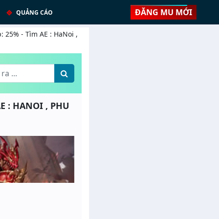
ĐĂNG MU MỚI
QUẢNG CÁO
: 25% - Tìm AE : HaNoi ,
E : HANOI , PHU