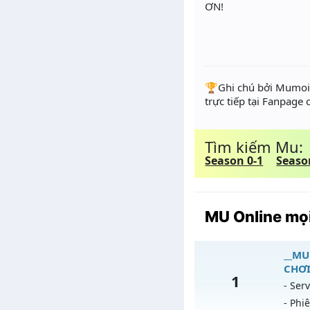
ƠN!
️🏆Ghi chú bởi Mumoir
trực tiếp tại Fanpage
Tìm kiếm Mu:
Season 0-1
Seaso
MU Online mọi
__MU 
CHƠI
1
- Serv
- Phi