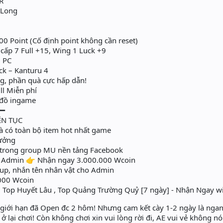
R
 Long
0 Point (Cố định point không cần reset)
 cấp 7 Full +15, Wing 1 Luck +9
1 PC
ck – Kanturu 4
, phần quà cực hấp dẫn!
ll Miễn phí
i đồ ingame
━━
ÊN TỤC
à có toàn bộ item hot nhất game
hưởng
i trong group MU nền tảng Facebook
o Admin 👉 Nhận ngay 3.000.000 Wcoin
up, nhắn tên nhân vật cho Admin
000 Wcoin
, Top Huyết Lâu , Top Quảng Trường Quỷ [7 ngày] - Nhận Ngay wi
 giới hạn đã Open đc 2 hôm! Nhưng cam kết cày 1-2 ngày là nga
ở lại chơi! Còn không chơi xin vui lòng rời đi, AE vui vẻ không n