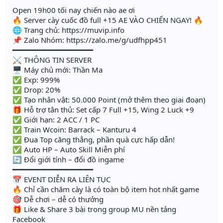
Open 19h00 tối nay chiến nào ae ơi
🔥 Server cày cuốc đồ full +15 AE VÀO CHIẾN NGAY! 🔥
🌐 Trang chủ: https://muvip.info
📌 Zalo Nhóm: https://zalo.me/g/udfhpp451
━━━━━━━━━━━━━━━━━━
⚔️ THÔNG TIN SERVER
🖥 Máy chủ mới: Thần Ma
✅ Exp: 999%
✅ Drop: 20%
✅ Tạo nhân vật: 50.000 Point (mở thêm theo giai đoạn)
🎁 Hỗ trợ tân thủ: Set cấp 7 Full +15, Wing 2 Luck +9
✅ Giới hạn: 2 ACC / 1 PC
✅ Train Wcoin: Barrack – Kanturu 4
✅ Đua Top căng thẳng, phần quà cực hấp dẫn!
✅ Auto HP – Auto Skill Miễn phí
🔄 Đổi giới tính – đổi đồ ingame
━━━━━━━━━━━━━━━━━━
📅 EVENT DIỄN RA LIÊN TỤC
🔥 Chỉ cần chăm cày là có toàn bộ item hot nhất game
🎯 Dễ chơi – dễ có thưởng
🎁 Like & Share 3 bài trong group MU nền tảng
Facebook