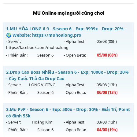
MU Online mọi người cũng chơi
1.
MU HỎA LONG 6.9 - Season 6 - Exp: 9999x - Drop: 20% -
🌍 Website: https://muhoalong.pro
- Server:
- Alpha Test:
05/08
(08h)
https://facebook.com/muhoalong
- Phiên Bản:
Season 6
- Open Beta:
05/08
(08h)
MU HỎA LONG 6.9 - 🌍 Website: https://muhoalong.pro
2.
Drop Cao Boss Nhiều - Season 6 - Exp: 1000x - Drop: 20%
Mu mới ra tháng 08 2026 - Mở máy chủ
- Cày Cuốc Thả Ga Drop Cao
https://facebook.com/muhoalong
vào 08h ngày
- Server:
LONG VƯƠNG
- Alpha Test:
05/08
(13h)
05/08/2626
- Phiên Bản:
Season 6
- Open Beta:
06/08
(13h)
Exp: 9999x - Drop: 20%
Drop Cao Boss Nhiều - Cày Cuốc Thả Ga Drop Cao
Kiểu reset: Non Reset
3.
Mu PvP - Season 6 - Exp: 500x - Drop: 30% - Giải Trí, Point
Mu mới ra tháng 08 2026 - Mở máy chủ
LONG VƯƠNG
vào
cố định 55k
Thể loại: Mu Nguyên bản Webzen
13h ngày 06/08/2626
- Server:
Hoàng Kim
- Alpha Test:
03/08
(13h)
Antihack: XShield
- Phiên Bản:
Season 6
- Open Beta:
04/08
(19h)
Exp: 1000x - Drop: 20%