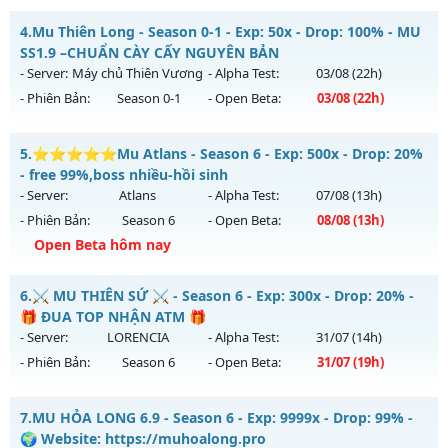
Kiểu reset: Reset In Game
Mu PvP - Giải Trí, Point cố định 55k
4.
Mu Thiên Long - Season 0-1 - Exp: 50x - Drop: 100% - MU
Thể loại: Mu Nguyên bản Webzen
Mu mới ra tháng 08 2026 - Mở máy chủ
Hoàng Kim
vào 19h
SS1.9 –CHUẨN CÀY CẤY NGUYÊN BẢN
Antihack: GameGuard
ngày 04/08/2626
- Server:
Máy chủ Thiên Vương
- Alpha Test:
03/08
(22h)
- Phiên Bản:
Season 0-1
- Open Beta:
03/08
(22h)
Exp: 500x - Drop: 30%
Kiểu reset: Reset In Game
Mu Thiên Long - MU SS1.9 –CHUẨN CÀY CẤY NGUYÊN BẢN
5.
⭐⭐⭐⭐⭐Mu Atlans - Season 6 - Exp: 500x - Drop: 20%
Thể loại: Mu Nguyên bản Webzen
Mu mới ra tháng 08 2026 - Mở máy chủ
Máy chủ Thiên
- free 99%,boss nhiều-hồi sinh
Antihack: Anti Vip bắt hack tuyệt đối
Vương
vào 22h ngày 03/08/2626
- Server:
Atlans
- Alpha Test:
07/08
(13h)
- Phiên Bản:
Season 6
- Open Beta:
08/08
(13h)
Exp: 50x - Drop: 100%
Open Beta hôm nay
Kiểu reset: Reset In Game
Thể loại: Mu Nguyên bản Webzen
⭐⭐⭐⭐⭐Mu Atlans - free 99%,boss nhiều-hồi sinh
6.
⚔️ MU THIÊN SỨ ⚔️ - Season 6 - Exp: 300x - Drop: 20% -
Antihack: Gameguard
Mu mới ra tháng 08 2026 - Mở máy chủ
Atlans
vào 13h
🎁 ĐUA TOP NHẬN ATM 🎁
ngày 08/08/2626
- Server:
LORENCIA
- Alpha Test:
31/07
(14h)
- Phiên Bản:
Season 6
- Open Beta:
31/07
(19h)
Exp: 500x - Drop: 20%
Kiểu reset: Reset In Game
⚔️ MU THIÊN SỨ ⚔️ - 🎁 ĐUA TOP NHẬN ATM 🎁
7.
MU HỎA LONG 6.9 - Season 6 - Exp: 9999x - Drop: 99% -
Thể loại: Mu Nguyên bản Webzen
Mu mới ra tháng 07 2026 - Mở máy chủ
LORENCIA
vào 19h
🌍 Website: https://muhoalong.pro