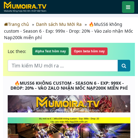
Trang chủ
Danh sách Mu Mới Ra
🔥MuSS6 không
custom - Season 6 - Exp: 999x - Drop: 20% - Vào zalo nhận Mốc
Nạp200k miễn phí
Lọc theo:
Alpha Test hôm nay
Open beta hôm nay
🔥MUSS6 KHÔNG CUSTOM - SEASON 6 - EXP: 999X -
DROP: 20% - VÀO ZALO NHẬN MỐC NẠP200K MIỄN PHÍ