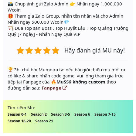
📸 Chụp ảnh gửi Zalo Admin 👉 Nhận ngay 1.000.000
Wcoin
🎁 Tham gia Zalo Group, nhắn tên nhân vật cho Admin
Nhận ngay 500.000 Wcoin💎
🏹 Đua Top săn Boss , Top Huyết Lâu , Top Quảng Trường
Quỷ [7 ngày] - Nhận Ngay Quà VIP
Hãy đánh giá MU này!
️🏆Ghi chú bởi Mumoira.tv: nếu bài giới thiệu mu mới ra
có like & share nhận code game, vui lòng tham gia trực
tiếp tại Fanpage của
🔥MuSS6 không custom
theo
đường dẫn sau:
Fanpage
Tìm kiếm Mu:
Season 0-1
Season 2
Season 3-5
Season 6
Season 7-15
Season 16-20
Season 21