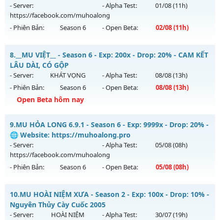
Antihack: chống hack 99%
ngày 31/07/2626
- Server:
- Alpha Test:
01/08
(11h)
https://facebook.com/muhoalong
Exp: 300x - Drop: 20%
- Phiên Bản:
Season 6
- Open Beta:
02/08
(11h)
Kiểu reset: Reset In Game
Thể loại: Mu Nguyên bản Webzen
MU HỎA LONG 6.9 - 🌍 Website: https://muhoalong.pro
8.
__MU VIỆT__ - Season 6 - Exp: 200x - Drop: 20% - CAM KẾT
Antihack: BDCAM
Mu mới ra tháng 08 2026 - Mở máy chủ
LÂU DÀI, CÓ GỘP
https://facebook.com/muhoalong
vào 11h ngày
- Server:
KHÁT VỌNG
- Alpha Test:
08/08
(13h)
02/08/2626
- Phiên Bản:
Season 6
- Open Beta:
08/08
(13h)
Exp: 9999x - Drop: 99%
Open Beta hôm nay
Kiểu reset: Non Reset
__MU VIỆT__ - CAM KẾT LÂU DÀI, CÓ GỘP
9.
MU HỎA LONG 6.9.1 - Season 6 - Exp: 9999x - Drop: 20% -
Thể loại: Mu Nguyên bản Webzen
Mu mới ra tháng 08 2026 - Mở máy chủ
KHÁT VỌNG
vào
🌐 Website: https://muhoalong.pro
Antihack: XShield
13h ngày 08/08/2626
- Server:
- Alpha Test:
05/08
(08h)
https://facebook.com/muhoalong
Exp: 200x - Drop: 20%
- Phiên Bản:
Season 6
- Open Beta:
05/08
(08h)
Kiểu reset: Reset In Game
Thể loại: Mu Nguyên bản Webzen
MU HỎA LONG 6.9.1 - 🌐 Website: https://muhoalong.pro
10.
MU HOÀI NIỆM XƯA - Season 2 - Exp: 100x - Drop: 10% -
Antihack: GoldShield
Mu mới ra tháng 08 2026 - Mở máy chủ
Nguyên Thủy Cày Cuốc 2005
https://facebook.com/muhoalong
vào 08h ngày
- Server:
HOÀI NIỆM
- Alpha Test:
30/07
(19h)