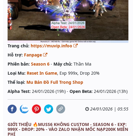
Trang chủ:
https://muvip.infoo
Hỗ trợ:
Fanpage
Phiên bản:
Season 6
-
Máy chủ:
Thần Ma
Loại Mu:
Reset In Game
, Exp 999x, Drop 20%
Thể loại:
Mu Bán Đồ Full Trong Shop
Alpha Test:
24/01/2026 (19h) -
Open Beta:
24/01/2026 (13h)
24/01/2026 | 05:55
GIỚI THIỆU 🔥MUSS6 KHÔNG CUSTOM - SEASON 6 - EXP:
999X - DROP: 20% - VÀO ZALO NHẬN MỐC NẠP200K MIỄN
PHÍ