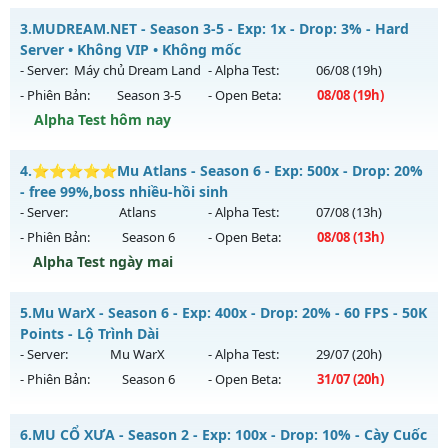
Thể loại: Mu Nguyên bản Webzen
MU HỎA LONG 6.9 - 🌍 Website: https://muhoalong.pro
3.
MUDREAM.NET - Season 3-5 - Exp: 1x - Drop: 3% - Hard
Antihack: IGMU.DEV
Mu mới ra tháng 08 2026 - Mở máy chủ
Server • Không VIP • Không mốc
https://facebook.com/muhoalong
vào 20h ngày
- Server:
Máy chủ Dream Land
- Alpha Test:
06/08
(19h)
02/08/2626
- Phiên Bản:
Season 3-5
- Open Beta:
08/08
(19h)
Exp: 9999x - Drop: 20%
Alpha Test hôm nay
Kiểu reset: Non Reset
MUDREAM.NET - Hard Server • Không VIP • Không mốc
4.
⭐⭐⭐⭐⭐Mu Atlans - Season 6 - Exp: 500x - Drop: 20%
Thể loại: Mu Nguyên bản Webzen
Mu mới ra tháng 08 2026 - Mở máy chủ
Máy chủ Dream
- free 99%,boss nhiều-hồi sinh
Antihack: XShield
Land
vào 19h ngày 08/08/2626
- Server:
Atlans
- Alpha Test:
07/08
(13h)
- Phiên Bản:
Season 6
- Open Beta:
08/08
(13h)
Exp: 1x - Drop: 3%
Alpha Test ngày mai
Kiểu reset: Non Reset
Thể loại: Mu Nguyên bản Webzen
⭐⭐⭐⭐⭐Mu Atlans - free 99%,boss nhiều-hồi sinh
5.
Mu WarX - Season 6 - Exp: 400x - Drop: 20% - 60 FPS - 50K
Antihack: Chống Hack/ Dupe 100%
Mu mới ra tháng 08 2026 - Mở máy chủ
Atlans
vào 13h
Points - Lộ Trình Dài
ngày 08/08/2626
- Server:
Mu WarX
- Alpha Test:
29/07
(20h)
- Phiên Bản:
Season 6
- Open Beta:
31/07
(20h)
Exp: 500x - Drop: 20%
Kiểu reset: Reset In Game
Mu WarX - 60 FPS - 50K Points - Lộ Trình Dài
6.
MU CỔ XƯA - Season 2 - Exp: 100x - Drop: 10% - Cày Cuốc
Thể loại: Mu Nguyên bản Webzen