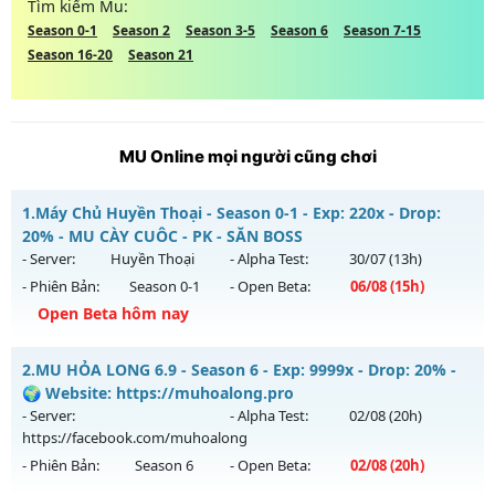
Tìm kiếm Mu:
Season 0-1
Season 2
Season 3-5
Season 6
Season 7-15
Season 16-20
Season 21
MU Online mọi người cũng chơi
1.
Máy Chủ Huyền Thoại - Season 0-1 - Exp: 220x - Drop:
20% - MU CÀY CUÔC - PK - SĂN BOSS
- Server:
Huyền Thoại
- Alpha Test:
30/07
(13h)
- Phiên Bản:
Season 0-1
- Open Beta:
06/08
(15h)
Open Beta hôm nay
Máy Chủ Huyền Thoại - MU CÀY CUÔC - PK - SĂN BOSS
2.
MU HỎA LONG 6.9 - Season 6 - Exp: 9999x - Drop: 20% -
Mu mới ra tháng 08 2026 - Mở máy chủ
Huyền Thoại
vào
🌍 Website: https://muhoalong.pro
15h ngày 06/08/2626
- Server:
- Alpha Test:
02/08
(20h)
https://facebook.com/muhoalong
Exp: 220x - Drop: 20%
- Phiên Bản:
Season 6
- Open Beta:
02/08
(20h)
Kiểu reset: Reset In Game