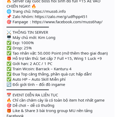
🔥 Server cày cuốc boss hồi sinh đồ full +15 AE VÀO
CHIẾN NGAY! 🔥
🌐 Trang chủ: https://muss6.info
📌 Zalo Nhóm: https://zalo.me/g/udfhpp451
🎯 Fanpage : https://www.facebook.com/muss6hay/
━━━━━━━━━━━━━━━━━━
⚔️ THÔNG TIN SERVER
🖥 Máy chủ mới: Kim Long
✅ Exp: 1000%
✅ Drop: 25%
✅ Tạo nhân vật: 50.000 Point (mở thêm theo giai đoạn)
🎁 Hỗ trợ tân thủ: Set cấp 7 Full +15, Wing 1 Luck +9
✅ Giới hạn: 2 ACC / 1 PC
✅ Train Wcoin: Barrack – Kanturu 4
✅ Đua Top căng thẳng, phần quà cực hấp dẫn!
✅ Auto HP – Auto Skill Miễn phí
🔄 Đổi giới tính – đổi đồ ingame
━━━━━━━━━━━━━━━━━━
📅 EVENT DIỄN RA LIÊN TỤC
🔥 Chỉ cần chăm cày là có toàn bộ item hot nhất game
🎯 Dễ chơi – dễ có thưởng
🎁 Like & Share 3 bài trong group MU nền tảng
Facebook