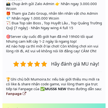
📸 Chụp ảnh gửi Zalo Admin 👉 Nhận ngay 3.000.000
Wcoin
🎁 Tham gia Zalo Group, nhắn tên nhân vật cho Admin
💎 Nhận ngay 1.000.000 Wcoin
🏹 Đua Top săn Boss , Top Huyết Lâu , Top Quảng Trường
Quỷ [7 ngày] - Nhận Ngay wing 4 full 15
🎯Server cày cuốc đồ giới hạn đã mở 19h00 tối qua!
Nhưng cam kết cày 1-2 ngày là ngang top!
AE nào hợp cạ thì mời ở lại chơi! Còn không chơi xin vui
lòng rời đi, AE vui vẻ không nói lời đắng cay! CẢM ƠN!
Hãy đánh giá MU này!
️🏆Ghi chú bởi Mumoira.tv: nếu bài giới thiệu mu mới ra
có like & share nhận code game, vui lòng tham gia trực
tiếp tại Fanpage của
✅MUSS6 NEW
theo đường dẫn sau:
Fanpage