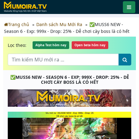
Trang chủ
Danh sách Mu Mới Ra
✅MUSS6 NEW -
Season 6 - Exp: 999x - Drop: 25% - Dễ chơi cày boss là có hết
Lọc theo:
Alpha Test hôm nay
Open beta hôm nay
✅MUSS6 NEW - SEASON 6 - EXP: 999X - DROP: 25% - DỄ
CHƠI CÀY BOSS LÀ CÓ HẾT