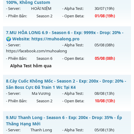
Mu mới ra tháng 07 2026 - Mở máy chủ
Mu WarX
vào 20h
100%, Không Custom
Antihack: chống hack 99%
ngày 31/07/2626
- Server:
HOÀI NIỆM
- Alpha Test:
30/07
(19h)
- Phiên Bản:
Season 2
- Open Beta:
01/08
(19h)
Exp: 400x - Drop: 20%
Kiểu reset: Reset In Game
MU CỔ XƯA - Cày Cuốc 100%, Không Custom
7.
MU HỎA LONG 6.9 - Season 6 - Exp: 9999x - Drop: 20% -
Thể loại: Mu Custom thêm đồ mới
Mu mới ra tháng 08 2026 - Mở máy chủ
HOÀI NIỆM
vào 19h
🌍 Website: https://muhoalong.pro
Antihack: UGK Shield + Phoenix
ngày 01/08/2626
- Server:
- Alpha Test:
05/08
(08h)
https://facebook.com/muhoalong
Exp: 100x - Drop: 10%
- Phiên Bản:
Season 6
- Open Beta:
05/08
(08h)
Kiểu reset: Reset In Game
Alpha Test hôm qua
Thể loại: Mu Nguyên bản Webzen
MU HỎA LONG 6.9 - 🌍 Website: https://muhoalong.pro
Antihack: Phiên bản mới nhất
8.
Cày Cuốc Không Mốc - Season 2 - Exp: 200x - Drop: 20% -
Mu mới ra tháng 08 2026 - Mở máy chủ
Săn Boss Cực Đã Train 1 Wc Tại K4
https://facebook.com/muhoalong
vào 08h ngày
- Server:
Ma Vương
- Alpha Test:
08/08
(13h)
05/08/2626
- Phiên Bản:
Season 2
- Open Beta:
10/08
(13h)
Exp: 9999x - Drop: 20%
Cày Cuốc Không Mốc - Săn Boss Cực Đã Train 1 Wc Tại K4
Kiểu reset: Non Reset
9.
MU Thanh Long - Season 6 - Exp: 200x - Drop: 35% - Ép
Mu mới ra tháng 08 2026 - Mở máy chủ
Ma Vương
vào 13h
Thăng Hạng Mới
Thể loại: Mu Nguyên bản Webzen
ngày 10/08/2626
- Server:
Thanh Long
- Alpha Test:
05/08
(13h)