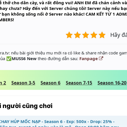
ễ thở cho dân cày, và rất đông vui! ANH EM đã chán cảnh v
hay chưa? Hãy đến với Server chúng tôi! Server này nếu bạ
 sự bạn không sống nổi ở Server nào khác! CAM KẾT TỪ 1 A
MBERS!
Hãy đ
a.tv: nếu bài giới thiệu mu mới ra có like & share nhận code gam
 của
✅MUSS6 New
theo đường dẫn sau:
Fanpage
n 2
Season 3-5
Season 6
Season 7-15
Season 16-20
 người cũng chơi
CHAY HÚP MỐC NẠP - Season 6 - Exp: 500x - Drop: 25% -