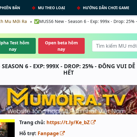
PHIÊN BẢN
MU THEO LOẠI
HƯỚNG DẪN CHƠI GAME
ch Mu Mới Ra
✅MUSS6 New - Season 6 - Exp: 999x - Drop: 25% -
lpha Test hôm
Open beta hôm
nay
nay
EASON 6 - EXP: 999X - DROP: 25% - ĐÔNG VUI DỄ
HẾT
Trang chủ:
https://t.ly/Ke_bZ
Hỗ trợ:
Fanpage