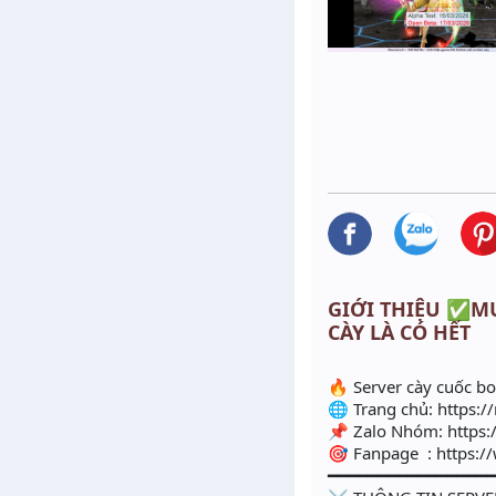
GIỚI THIỆU ✅MUS
CÀY LÀ CÓ HẾT
🔥 Server cày cuốc b
🌐 Trang chủ: https:/
📌 Zalo Nhóm: https
🎯 Fanpage : https:
━━━━━━━━━━━━━━━━