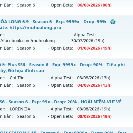
ihack: KHÔNG THỂ HACK
ên Bản:
Season 6
- Open Beta:
06/08
/2026
(08h)
ểu reset: Reset In Game
ể loại: Mu Custom thêm đồ mới
ỎA LONG 6.9 - 🌐 Website: https://muhoalong.pro
ỎA LONG 6.9 - Season 6 - Exp: 9999x - Drop: 99% - 🌍
ite: https://muhoalong.pro
tihack: Anti
ới ra tháng 08 2026 - Mở máy chủ
https://facebook.com
er:
- Alpha Test:
 06/08/2626
://facebook.com/muhoalong
30/07
/2026
(19h)
ên Bản:
Season 6
- Open Beta:
01/08
/2026
(19h)
9999x - Drop: 20%
reset: Non Reset
ỎA LONG 6.9 - 🌍 Website: https://muhoalong.pro
êt Plus SS6 - Season 6 - Exp: 9999x - Drop: 90% - Tiêu phí
loại: Mu Nguyên bản Webzen
lũy, Đồ họa đỉnh cao
ới ra tháng 08 2026 - Mở máy chủ
https://facebook.com
er:
Chí Tôn
- Alpha Test:
03/08
/2026
(13h)
ack: XShield
 01/08/2626
ên Bản:
Season 6
- Open Beta:
04/08
/2026
(13h)
9999x - Drop: 99%
 Viêt Plus SS6 - Tiêu phí tích lũy, Đồ họa đỉnh cao
S6 - Season 6 - Exp: 99x - Drop: 20% - HOÀI NIỆM-VUI VẺ
reset: Non Reset
er:
LORENCIA
- Alpha Test:
08/08
/2026
(19h)
 mới ra tháng 08 2026 - Mở máy chủ
Chí Tôn
vào 13h ngày
loại: Mu Nguyên bản Webzen
ên Bản:
Season 6
- Open Beta:
08/08
/2026
(19h)
p: 9999x - Drop: 90%
ack: XShield
U SS6 - HOÀI NIỆM-VUI VẺ
OM SEASON 6.15 - Season 6 - Exp: 9999x - Drop: 90% - Đua