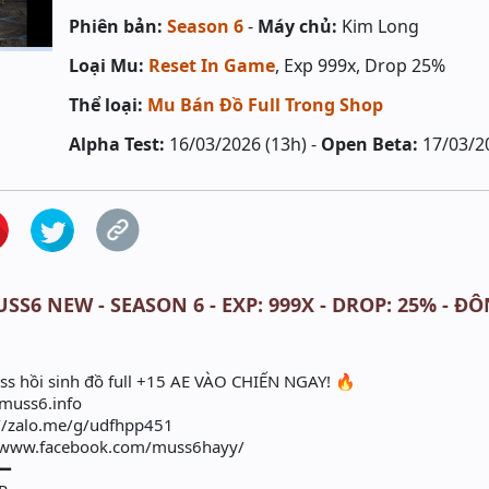
Phiên bản:
Season 6
-
Máy chủ:
Kim Long
Loại Mu:
Reset In Game
, Exp 999x, Drop 25%
Thể loại:
Mu Bán Đồ Full Trong Shop
Alpha Test:
16/03/2026 (13h) -
Open Beta:
17/03/2
S6 NEW - SEASON 6 - EXP: 999X - DROP: 25% - Đ
oss hồi sinh đồ full +15 AE VÀO CHIẾN NGAY! 🔥
/muss6.info
://zalo.me/g/udfhpp451
//www.facebook.com/muss6hayy/
━━