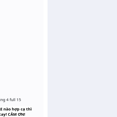
ng 4 full 15
E nào hợp cạ thì
 cay! CẢM ƠN!