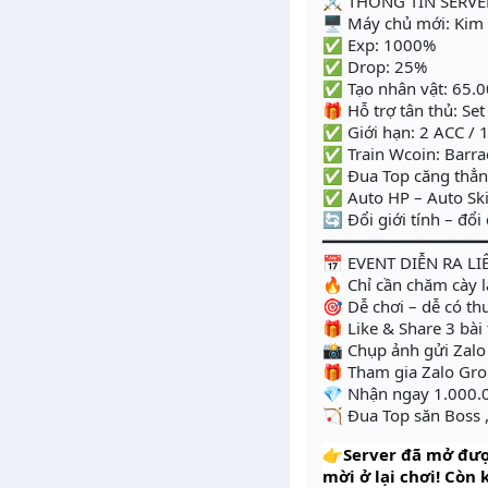
⚔️ THÔNG TIN SERVE
🖥 Máy chủ mới: Kim
✅ Exp: 1000%
✅ Drop: 25%
✅ Tạo nhân vật: 65.00
🎁 Hỗ trợ tân thủ: Set
✅ Giới hạn: 2 ACC / 
✅ Train Wcoin: Barra
✅ Đua Top căng thẳng
✅ Auto HP – Auto Ski
🔄 Đổi giới tính – đổ
━━━━━━━━━━━━━━━━
📅 EVENT DIỄN RA LI
🔥 Chỉ cần chăm cày l
🎯 Dễ chơi – dễ có t
🎁 Like & Share 3 bà
📸 Chụp ảnh gửi Zal
🎁 Tham gia Zalo Gro
💎 Nhận ngay 1.000.
🏹 Đua Top săn Boss 
👉Server đã mở được
mời ở lại chơi! Còn 