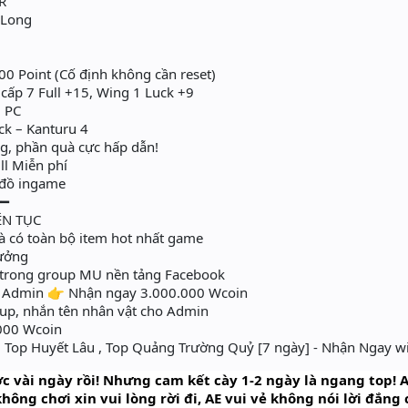
R
 Long
0 Point (Cố định không cần reset)
 cấp 7 Full +15, Wing 1 Luck +9
1 PC
ck – Kanturu 4
, phần quà cực hấp dẫn!
ll Miễn phí
i đồ ingame
━━
ÊN TỤC
à có toàn bộ item hot nhất game
hưởng
i trong group MU nền tảng Facebook
o Admin 👉 Nhận ngay 3.000.000 Wcoin
up, nhắn tên nhân vật cho Admin
000 Wcoin
, Top Huyết Lâu , Top Quảng Trường Quỷ [7 ngày] - Nhận Ngay wi
 vài ngày rồi! Nhưng cam kết cày 1-2 ngày là ngang top! A
không chơi xin vui lòng rời đi, AE vui vẻ không nói lời đắng