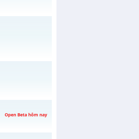
/muhoalong
vào 08h
/muhoalong
vào 19h
Open Beta hôm nay
 04/08/2626