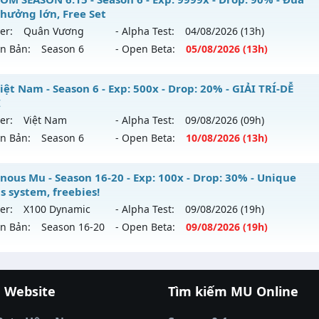
ểu reset: Reset In Game
thưởng lớn, Free Set
 mới ra tháng 08 2026 - Mở máy chủ
LORENCIA
vào 19h ng
ể loại: Mu Bán Đồ Full Trong Shop
er:
Quân Vương
- Alpha Test:
04/08
/2026
(13h)
ên Bản:
Season 6
- Open Beta:
05/08
/2026
(13h)
p: 99x - Drop: 20%
tihack: Phoenix 2026
ểu reset: Non Reset
STOM SEASON 6.15 - Đua Top thưởng lớn, Free Set
ệt Nam - Season 6 - Exp: 500x - Drop: 20% - GIẢI TRÍ-DỄ
hể loại: Mu Nguyên bản Webzen
I
 mới ra tháng 08 2026 - Mở máy chủ
Quân Vương
vào 13h
er:
Việt Nam
- Alpha Test:
09/08
/2026
(09h)
tihack: OK
ên Bản:
Season 6
- Open Beta:
10/08
/2026
(13h)
p: 9999x - Drop: 90%
ểu reset: Reset In Game
 Việt Nam - GIẢI TRÍ-DỄ CHƠI
nous Mu - Season 16-20 - Exp: 100x - Drop: 30% - Unique
ể loại: Mu Bán Đồ Full Trong Shop
s system, freebies!
 mới ra tháng 08 2026 - Mở máy chủ
Việt Nam
vào 13h ng
er:
X100 Dynamic
- Alpha Test:
09/08
/2026
(19h)
tihack: Phoenix Season 6.15
ên Bản:
Season 16-20
- Open Beta:
09/08
/2026
(19h)
p: 500x - Drop: 20%
ểu reset: Reset In Game
minous Mu - Unique resets system, freebies!
hể loại: Mu Nguyên bản Webzen
 Website
Tìm kiếm MU Online
 mới ra tháng 08 2026 - Mở máy chủ
X100 Dynamic
vào 19
cá đổi thưởng
|
Xôi Lạc TV
|
789club
|
789club
tihack: PRO
á banh Thapcamtv
|
RR88
|
xem bóng đá
|
xem b
p: 100x - Drop: 30%