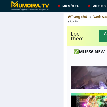
MU MỚI RA
MU THEO 
Trang chủ
Danh sá
có hết
Lọc
A
theo:
✅MUSS6 NEW - S