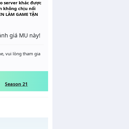
ào server khác được
n không chịu nổi
DMIN LÀM GAME TẬN
ánh giá MU này!
e, vui lòng tham gia
Season 21