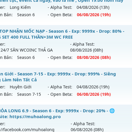
 liên tục, event cả ngày, vào là mê , Open 19:00 hôm nay
er:
Long Kiếm
- Alpha Test:
04/08
/2026
(13h)
ên Bản:
Season 6
- Open Beta:
06/08
/2026
(19h)
Y CHAY HÚP MỐC NẠP - Boss liên tục, event cả ngày, vào là
TOP NHẬN MỐC NẠP - Season 6 - Exp: 9999x - Drop: 80% -
y
 SET 400 FULL THẦN+3M WC FREE
er:
- Alpha Test:
 mới ra tháng 08 2026 - Mở máy chủ
Long Kiếm
vào 19h ng
 24/7 SĂN WCOINC THẢ GA
08/08
/2026
(08h)
ên Bản:
Season 6
- Open Beta:
08/08
/2026
(08h)
p: 500x - Drop: 25%
ểu reset: Reset In Game
 TOP NHẬN MỐC NẠP - TẶNG SET 400 FULL THẦN+3M WC F
 Giới - Season 7-15 - Exp: 9999x - Drop: 999% - Siêng
ể loại: Mu Nguyên bản Webzen
 Làm Nên Tất Cả
ới ra tháng 08 2026 - Mở máy chủ
BOSS 24/7 SĂN WCOIN
er:
Huyền Giới
- Alpha Test:
04/08
/2026
(19h)
tihack: VIP SHIELD
 08/08/2626
ên Bản:
Season 7-15
- Open Beta:
06/08
/2026
(19h)
 9999x - Drop: 80%
yền Giới - Siêng Năng Làm Nên Tất Cả
ỎA LONG 6.9 - Season 6 - Exp: 9999x - Drop: 20% - 🌐
 reset: Reset In Game
ite: https://muhoalong.pro
 mới ra tháng 08 2026 - Mở máy chủ
Huyền Giới
vào 19h n
loại: Mu Nguyên bản Webzen
er:
- Alpha Test:
://facebook.com/muhoalong
06/08
/2026
(08h)
p: 9999x - Drop: 999%