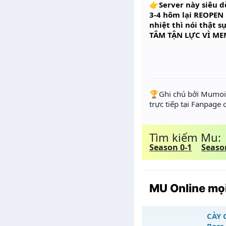
👉Server này siêu d
3-4 hôm lại REOPEN 
nhiệt thì nói thật
TÂM TẬN LỰC VÌ ME
️🏆Ghi chú bởi Mumoir
trực tiếp tại Fanpage
Tìm kiếm Mu:
Season 0-1
Seaso
MU Online mọi
CÀY 