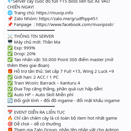
💎Server cày cuốc đồ full +15 boss liên tục AE VÀO
CHIẾN NGAY!
🌐 Trang chủ: https://muvip.info
📌 Zalo Nhóm: https://zalo.me/g/udfhpp451
📌 Fanpage : https://www.facebook.com/muvipss6/
━━━━━━━━━━━━━━━━━━
⚔️ THÔNG TIN SERVER
🖥 Máy chủ mới: Thần Ma
✅ Exp: 999%
✅ Drop: 20%
✅ Tạo nhân vật: 50.000 Point 300 điểm master (mở
thêm theo giai đoạn)
🎁 Hỗ trợ tân thủ: Set cấp 7 Full +15, Wing 2 Luck +9
✅ Giới hạn: 2 ACC / 1 PC
✅ Train Wcoin: Barrack – Kanturu 4
✅ Đua Top căng thẳng, phần quà cực hấp dẫn!
✅ Auto HP – Auto Skill Miễn phí
🔄 Đổi giới tính – đổi đồ ingame - đổi mật khẩu ingame
━━━━━━━━━━━━━━━━━━
📅 EVENT DIỄN RA LIÊN TỤC
🔥 Chỉ cần chăm cày là có toàn bộ item hot nhất game
🎯 Dễ chơi – dễ có thưởng
🎁 Tham gia Zalo Group, nhắn tên nhân vật cho Admin