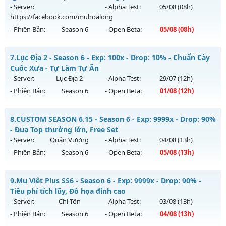
Antihack: Xshiel
https://facebook.com/muhoalong
vào 13h ngày
- Server:
- Alpha Test:
05/08
(08h)
05/08/2626
https://facebook.com/muhoalong
- Phiên Bản:
Season 6
- Open Beta:
05/08
(08h)
Exp: 9999x - Drop: 20%
Kiểu reset: Non Reset
MU HỎA LONG 6.9 - 🌍 Website: https://muhoalong.pro
7.
Lục Địa 2 - Season 6 - Exp: 100x - Drop: 10% - Chuẩn Cày
Thể loại: Mu Nguyên bản Webzen
Mu mới ra tháng 08 2026 - Mở máy chủ
Cuốc Xưa - Tự Làm Tự Ăn
Antihack: XShield
https://facebook.com/muhoalong
vào 08h ngày
- Server:
Lục Địa 2
- Alpha Test:
29/07
(12h)
05/08/2626
- Phiên Bản:
Season 6
- Open Beta:
01/08
(12h)
Exp: 9999x - Drop: 20%
Lục Địa 2 - Chuẩn Cày Cuốc Xưa - Tự Làm Tự Ăn
Kiểu reset: Non Reset
8.
CUSTOM SEASON 6.15 - Season 6 - Exp: 9999x - Drop: 90%
Mu mới ra tháng 08 2026 - Mở máy chủ
Lục Địa 2
vào 12h
- Đua Top thưởng lớn, Free Set
Thể loại: Mu Nguyên bản Webzen
ngày 01/08/2626
- Server:
Quân Vương
- Alpha Test:
04/08
(13h)
Antihack: XShield
- Phiên Bản:
Season 6
- Open Beta:
05/08
(13h)
Exp: 100x - Drop: 10%
Kiểu reset: Reset In Game
CUSTOM SEASON 6.15 - Đua Top thưởng lớn, Free Set
9.
Mu Viêt Plus SS6 - Season 6 - Exp: 9999x - Drop: 90% -
Thể loại: Mu Nguyên bản Webzen
Mu mới ra tháng 08 2026 - Mở máy chủ
Quân Vương
vào
Tiêu phí tích lũy, Đồ họa đỉnh cao
Antihack: Chống Hack
13h ngày 05/08/2626
- Server:
Chí Tôn
- Alpha Test:
03/08
(13h)
- Phiên Bản:
Season 6
- Open Beta:
04/08
(13h)
Exp: 9999x - Drop: 90%