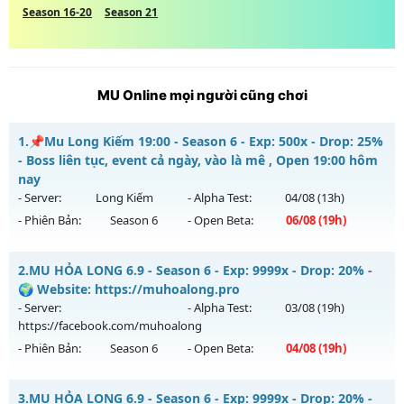
Season 16-20
Season 21
MU Online mọi người cũng chơi
1.
📌Mu Long Kiếm 19:00 - Season 6 - Exp: 500x - Drop: 25%
- Boss liên tục, event cả ngày, vào là mê , Open 19:00 hôm
nay
- Server:
Long Kiếm
- Alpha Test:
04/08
(13h)
- Phiên Bản:
Season 6
- Open Beta:
06/08
(19h)
📌Mu Long Kiếm 19:00 - Boss liên tục, event cả ngày, vào là
2.
MU HỎA LONG 6.9 - Season 6 - Exp: 9999x - Drop: 20% -
mê , Open 19:00 hôm nay
🌍 Website: https://muhoalong.pro
Mu mới ra tháng 08 2026 - Mở máy chủ
Long Kiếm
vào 19h
- Server:
- Alpha Test:
03/08
(19h)
ngày 06/08/2626
https://facebook.com/muhoalong
- Phiên Bản:
Season 6
- Open Beta:
04/08
(19h)
Exp: 500x - Drop: 25%
Kiểu reset: Reset In Game
MU HỎA LONG 6.9 - 🌍 Website: https://muhoalong.pro
3.
MU HỎA LONG 6.9 - Season 6 - Exp: 9999x - Drop: 20% -