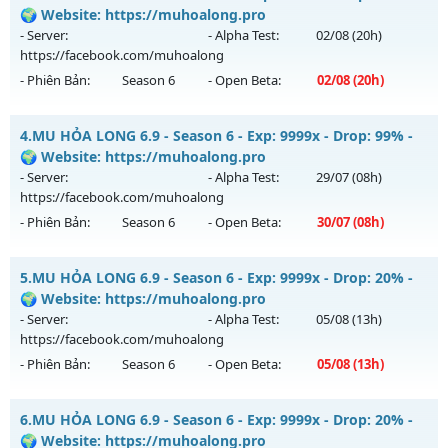
Thể loại: Mu Nguyên bản Webzen
Mu mới ra tháng 08 2026 - Mở máy chủ
🌍 Website: https://muhoalong.pro
Antihack: VIP SHIELD
https://facebook.com/muhoalong
vào 19h ngày
- Server:
- Alpha Test:
02/08
(20h)
04/08/2626
https://facebook.com/muhoalong
- Phiên Bản:
Season 6
- Open Beta:
02/08
(20h)
Exp: 9999x - Drop: 20%
Kiểu reset: Non Reset
MU HỎA LONG 6.9 - 🌍 Website: https://muhoalong.pro
4.
MU HỎA LONG 6.9 - Season 6 - Exp: 9999x - Drop: 99% -
Thể loại: Mu Nguyên bản Webzen
Mu mới ra tháng 08 2026 - Mở máy chủ
🌍 Website: https://muhoalong.pro
Antihack: XShield
https://facebook.com/muhoalong
vào 20h ngày
- Server:
- Alpha Test:
29/07
(08h)
02/08/2626
https://facebook.com/muhoalong
- Phiên Bản:
Season 6
- Open Beta:
30/07
(08h)
Exp: 9999x - Drop: 20%
Kiểu reset: Non Reset
MU HỎA LONG 6.9 - 🌍 Website: https://muhoalong.pro
5.
MU HỎA LONG 6.9 - Season 6 - Exp: 9999x - Drop: 20% -
Thể loại: Mu Nguyên bản Webzen
Mu mới ra tháng 07 2026 - Mở máy chủ
🌍 Website: https://muhoalong.pro
Antihack: XShield
https://facebook.com/muhoalong
vào 08h ngày
- Server:
- Alpha Test:
05/08
(13h)
30/07/2626
https://facebook.com/muhoalong
- Phiên Bản:
Season 6
- Open Beta:
05/08
(13h)
Exp: 9999x - Drop: 99%
Kiểu reset: Non Reset
MU HỎA LONG 6.9 - 🌍 Website: https://muhoalong.pro
6.
MU HỎA LONG 6.9 - Season 6 - Exp: 9999x - Drop: 20% -
Thể loại: Mu Nguyên bản Webzen
Mu mới ra tháng 08 2026 - Mở máy chủ
🌍 Website: https://muhoalong.pro