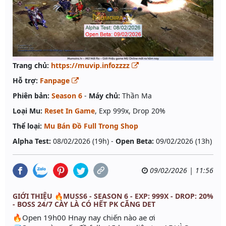
Trang chủ:
https://muvip.infozzzz
Hỗ trợ:
Fanpage
Phiên bản:
Season 6
-
Máy chủ:
Thần Ma
Loại Mu:
Reset In Game
, Exp 999x, Drop 20%
Thể loại:
Mu Bán Đồ Full Trong Shop
Alpha Test:
08/02/2026 (19h) -
Open Beta:
09/02/2026 (13h)
09/02/2026 | 11:56
GIỚI THIỆU 🔥MUSS6 - SEASON 6 - EXP: 999X - DROP: 20%
- BOSS 24/7 CÀY LÀ CÓ HẾT PK CĂNG DET
🔥Open 19h00 Hnay nay chiến nào ae ơi