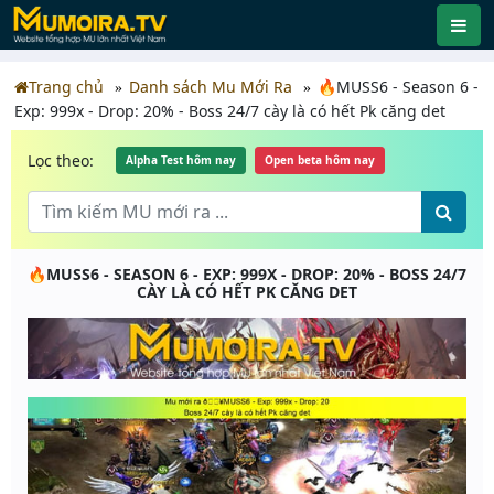
Trang chủ
Danh sách Mu Mới Ra
🔥MUSS6 - Season 6 -
Exp: 999x - Drop: 20% - Boss 24/7 cày là có hết Pk căng det
Lọc theo:
Alpha Test hôm nay
Open beta hôm nay
🔥MUSS6 - SEASON 6 - EXP: 999X - DROP: 20% - BOSS 24/7
CÀY LÀ CÓ HẾT PK CĂNG DET