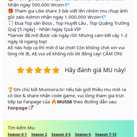
Nhận ngay 500.000 Wcoin💎
🎁 Tham gia Like share 3 bài viết lên nhóm mu chụp ảnh
gửi zalo Admin nhận ngay 1.000.000 Wcoin💎
🏹 Đua Top săn Boss , Top Huyết Lâu , Top Quảng Trường
Quỷ [5 ngày] - Nhận Ngay Quà VIP
*Server đã mở được vài ngày rồi! Nhưng cam kết cày 1-2
ngày là ngang top!
AE nào hợp cạ thì mời ở lại chơi! Còn không chơi xin vui
lòng rời đi, AE vui vẻ không nói lời đắng cay! CẢM ƠN!
Hãy đánh giá MU này!
️🏆Ghi chú bởi Mumoira.tv: nếu bài giới thiệu mu mới ra
có like & share nhận code game, vui lòng tham gia trực
tiếp tại Fanpage của
🔥MUSS6
theo đường dẫn sau:
Fanpage
Tìm kiếm Mu:
Season 0-1
Season 2
Season 3-5
Season 6
Season 7-15