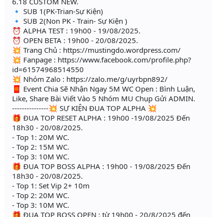
6.18 CUSTOM NEW.
🔹 SUB 1(PK-Trian-Sự Kiện)
🔹 SUB 2(Non PK - Train- Sự Kiện )
⏰ ALPHA TEST : 19h00 - 19/08/2025.
⏰ OPEN BETA : 19h00 - 20/08/2025.
💥 Trang Chủ : https://mustingdo.wordpress.com/
💥 Fanpage : https://www.facebook.com/profile.php?
id=61574968514550
💥 Nhóm Zalo : https://zalo.me/g/uyrbpn892/
🧧 Event Chia Sẽ Nhận Ngay 5M WC Open : Bình Luận,
Like, Share Bài Viết Vào 5 Nhóm MU Chụp Gửi ADMIN.
---------------💥 SỰ KIỆN ĐUA TOP ALPHA 💥
🎁 ĐUA TOP RESET ALPHA : 19h00 -19/08/2025 Đến
18h30 - 20/08/2025.
- Top 1: 20M WC.
- Top 2: 15M WC.
- Top 3: 10M WC.
🎁 ĐUA TOP BOSS ALPHA : 19h00 - 19/08/2025 Đến
18h30 - 20/08/2025.
- Top 1: Set Vip 2+ 10m
- Top 2: 20M WC.
- Top 3: 10M WC.
🎁 ĐUA TOP BOSS OPEN : từ 19h00 - 20/8/2025 đến