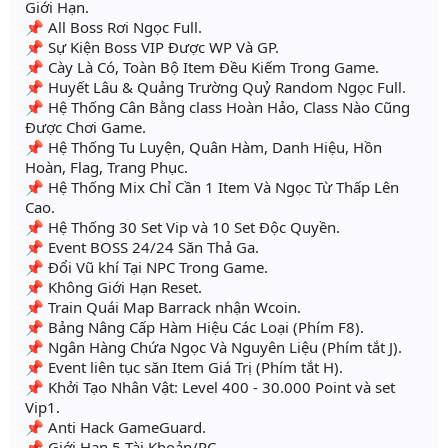
Giới Hạn.
📌 All Boss Rơi Ngọc Full.
📌 Sự Kiện Boss VIP Được WP Và GP.
📌 Cày Là Có, Toàn Bộ Item Đều Kiếm Trong Game.
📌 Huyết Lâu & Quảng Trường Quỷ Random Ngọc Full.
📌 Hệ Thống Cân Bằng class Hoàn Hảo, Class Nào Cũng
Được Chơi Game.
📌 Hệ Thống Tu Luyện, Quân Hàm, Danh Hiệu, Hồn
Hoàn, Flag, Trang Phục.
📌 Hệ Thống Mix Chỉ Cần 1 Item Và Ngọc Từ Thấp Lên
Cao.
📌 Hệ Thống 30 Set Vip và 10 Set Độc Quyền.
📌 Event BOSS 24/24 Săn Thả Ga.
📌 Đổi Vũ khí Tại NPC Trong Game.
📌 Không Giới Hạn Reset.
📌 Train Quái Map Barrack nhận Wcoin.
📌 Bảng Nâng Cấp Hàm Hiệu Các Loại (Phím F8).
📌 Ngân Hàng Chứa Ngọc Và Nguyên Liệu (Phím tắt J).
📌 Event liên tục săn Item Giá Trị (Phím tắt H).
📌 Khởi Tạo Nhân Vật: Level 400 - 30.000 Point và set
Vip1.
📌 Anti Hack GameGuard.
📌 Giới Hạn 5 Tài Khoản/PC.