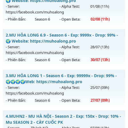
🌍 Website: https://muhoalong.pro
- Server:
- Alpha Test:
01/08
(11h)
https://facebook.com/muhoalong
- Phiên Bản:
Season 6
- Open Beta:
02/08
(11h)
MU HỎA LONG 6.9 - 🌍 Website: https://muhoalong.pro
2.
MU HỎA LONG 6.9 - Season 6 - Exp: 9999x - Drop: 99% -
Mu mới ra tháng 08 2026 - Mở máy chủ
🌍 Website: https://muhoalong.pro
https://facebook.com/muhoalong
vào 11h ngày
- Server:
- Alpha Test:
28/07
(13h)
02/08/2626
https://facebook.com/muhoalong
- Phiên Bản:
Season 6
- Open Beta:
30/07
(13h)
Exp: 9999x - Drop: 99%
Kiểu reset: Non Reset
MU HỎA LONG 6.9 - 🌍 Website: https://muhoalong.pro
3.
MU HỎA LONG 1 - Season 6 - Exp: 99999x - Drop: 99% -
Thể loại: Mu Nguyên bản Webzen
Mu mới ra tháng 07 2026 - Mở máy chủ
🌍🌍🌍🌍Web: https://muhoalong.pro
Antihack: XShield
https://facebook.com/muhoalong
vào 13h ngày
- Server:
- Alpha Test:
25/07
(09h)
30/07/2626
https://facebook.com/muhoalong
- Phiên Bản:
Season 6
- Open Beta:
27/07
(09h)
Exp: 9999x - Drop: 99%
Kiểu reset: Non Reset
MU HỎA LONG 1 - 🌍🌍🌍🌍Web: https://muhoalong.pro
4.
MUHN2 - MU HÀ NỘI - Season 2 - Exp: 150x - Drop: 10% -
Thể loại: Mu Nguyên bản Webzen
Mu mới ra tháng 07 2026 - Mở máy chủ
Mu SEASON 2 - CÀY CUỐC PK
Antihack: Xshiel
https://facebook.com/muhoalong
vào 09h ngày