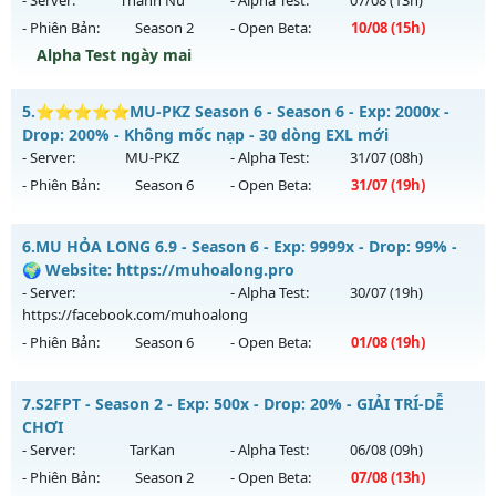
- Server:
Thánh Nữ
- Alpha Test:
07/08
(13h)
27/07/2626
- Phiên Bản:
Season 2
- Open Beta:
10/08
(15h)
Exp: 99999x - Drop: 99%
Alpha Test ngày mai
Kiểu reset: Non Reset
MUHN2 - MU HÀ NỘI - Mu SEASON 2 - CÀY CUỐC PK
5.
⭐⭐⭐⭐⭐MU-PKZ Season 6 - Season 6 - Exp: 2000x -
Thể loại: Mu Nguyên bản Webzen
Mu mới ra tháng 08 2026 - Mở máy chủ
Thánh Nữ
vào 15h
Drop: 200% - Không mốc nạp - 30 dòng EXL mới
Antihack: XShield
ngày 10/08/2626
- Server:
MU-PKZ
- Alpha Test:
31/07
(08h)
- Phiên Bản:
Season 6
- Open Beta:
31/07
(19h)
Exp: 150x - Drop: 10%
Kiểu reset: Reset In Game
⭐⭐⭐⭐⭐MU-PKZ Season 6 - Không mốc nạp - 30 dòng
6.
MU HỎA LONG 6.9 - Season 6 - Exp: 9999x - Drop: 99% -
Thể loại: Mu Nguyên bản Webzen
EXL mới
🌍 Website: https://muhoalong.pro
Antihack: IGMU.DEV
Mu mới ra tháng 07 2026 - Mở máy chủ
MU-PKZ
vào 19h
- Server:
- Alpha Test:
30/07
(19h)
ngày 31/07/2626
https://facebook.com/muhoalong
- Phiên Bản:
Season 6
- Open Beta:
01/08
(19h)
Exp: 2000x - Drop: 200%
Kiểu reset: Reset In Game
MU HỎA LONG 6.9 - 🌍 Website: https://muhoalong.pro
7.
S2FPT - Season 2 - Exp: 500x - Drop: 20% - GIẢI TRÍ-DỄ
Thể loại: Mu Nguyên bản Webzen
Mu mới ra tháng 08 2026 - Mở máy chủ
CHƠI
Antihack: SuperAnti
https://facebook.com/muhoalong
vào 19h ngày
- Server:
TarKan
- Alpha Test:
06/08
(09h)
01/08/2626
- Phiên Bản:
Season 2
- Open Beta:
07/08
(13h)