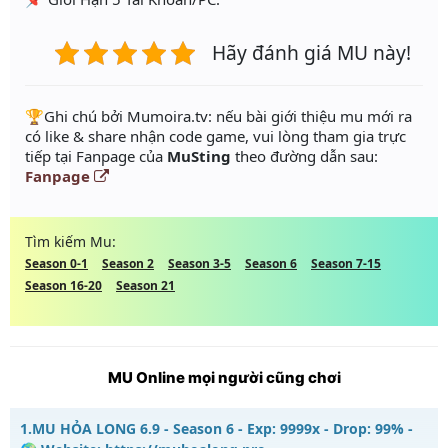
Hãy đánh giá MU này!
️🏆Ghi chú bởi Mumoira.tv: nếu bài giới thiệu mu mới ra
có like & share nhận code game, vui lòng tham gia trực
tiếp tại Fanpage của
MuSting
theo đường dẫn sau:
Fanpage
Tìm kiếm Mu:
Season 0-1
Season 2
Season 3-5
Season 6
Season 7-15
Season 16-20
Season 21
MU Online mọi người cũng chơi
1.
MU HỎA LONG 6.9 - Season 6 - Exp: 9999x - Drop: 99% -