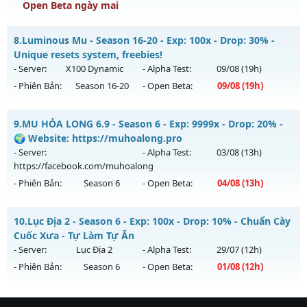
Exp: 9999x - Drop: 99%
Open Beta ngày mai
Kiểu reset: Non Reset
S2FPT - GIẢI TRÍ-DỄ CHƠI
8.
Luminous Mu - Season 16-20 - Exp: 100x - Drop: 30% -
Thể loại: Mu Nguyên bản Webzen
Mu mới ra tháng 08 2026 - Mở máy chủ
TarKan
vào 13h
Unique resets system, freebies!
Antihack: XShield
ngày 07/08/2626
- Server:
X100 Dynamic
- Alpha Test:
09/08
(19h)
- Phiên Bản:
Season 16-20
- Open Beta:
09/08
(19h)
Exp: 500x - Drop: 20%
Kiểu reset: Reset In Game
Luminous Mu - Unique resets system, freebies!
9.
MU HỎA LONG 6.9 - Season 6 - Exp: 9999x - Drop: 20% -
Thể loại: Mu Nguyên bản Webzen
Mu mới ra tháng 08 2026 - Mở máy chủ
X100 Dynamic
vào
🌍 Website: https://muhoalong.pro
Antihack: PRO
19h ngày 09/08/2626
- Server:
- Alpha Test:
03/08
(13h)
https://facebook.com/muhoalong
Exp: 100x - Drop: 30%
- Phiên Bản:
Season 6
- Open Beta:
04/08
(13h)
Kiểu reset: Reset In Game
Thể loại: Mu Nguyên bản Webzen
MU HỎA LONG 6.9 - 🌍 Website: https://muhoalong.pro
10.
Lục Địa 2 - Season 6 - Exp: 100x - Drop: 10% - Chuẩn Cày
Antihack: Yes
Mu mới ra tháng 08 2026 - Mở máy chủ
Cuốc Xưa - Tự Làm Tự Ăn
https://facebook.com/muhoalong
vào 13h ngày
- Server:
Lục Địa 2
- Alpha Test:
29/07
(12h)
04/08/2626
- Phiên Bản:
Season 6
- Open Beta:
01/08
(12h)
Exp: 9999x - Drop: 20%
Lục Địa 2 - Chuẩn Cày Cuốc Xưa - Tự Làm Tự Ăn
Kiểu reset: Non Reset