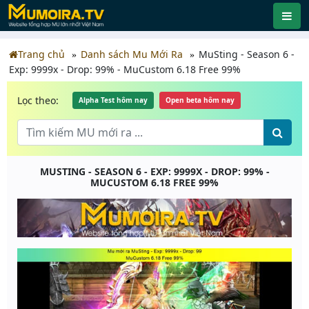
Trang chủ
Danh sách Mu Mới Ra
MuSting - Season 6 -
Exp: 9999x - Drop: 99% - MuCustom 6.18 Free 99%
Lọc theo:
Alpha Test hôm nay
Open beta hôm nay
MUSTING - SEASON 6 - EXP: 9999X - DROP: 99% -
MUCUSTOM 6.18 FREE 99%