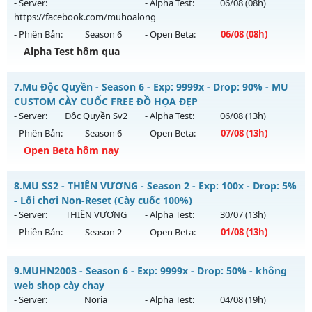
Antihack: Shark
ngày 29/07/2626
- Server:
- Alpha Test:
06/08
(08h)
https://facebook.com/muhoalong
Exp: 200x - Drop: 20%
- Phiên Bản:
Season 6
- Open Beta:
06/08
(08h)
Kiểu reset: Reset In Game
Alpha Test hôm qua
Thể loại: Mu Nguyên bản Webzen
MU HỎA LONG 6.9 - 🌐 Website: https://muhoalong.pro
Antihack: AntiShark
7.
Mu Độc Quyền - Season 6 - Exp: 9999x - Drop: 90% - MU
Mu mới ra tháng 08 2026 - Mở máy chủ
CUSTOM CÀY CUỐC FREE ĐỒ HỌA ĐẸP
https://facebook.com/muhoalong
vào 08h ngày
- Server:
Độc Quyền Sv2
- Alpha Test:
06/08
(13h)
06/08/2626
- Phiên Bản:
Season 6
- Open Beta:
07/08
(13h)
Exp: 9999x - Drop: 20%
Open Beta hôm nay
Kiểu reset: Non Reset
Mu Độc Quyền - MU CUSTOM CÀY CUỐC FREE ĐỒ HỌA ĐẸP
8.
MU SS2 - THIÊN VƯƠNG - Season 2 - Exp: 100x - Drop: 5%
Thể loại: Mu Nguyên bản Webzen
Mu mới ra tháng 08 2026 - Mở máy chủ
Độc Quyền Sv2
vào
- Lối chơi Non-Reset (Cày cuốc 100%)
Antihack: XShield
13h ngày 07/08/2626
- Server:
THIÊN VƯƠNG
- Alpha Test:
30/07
(13h)
- Phiên Bản:
Season 2
- Open Beta:
01/08
(13h)
Exp: 9999x - Drop: 90%
Kiểu reset: Reset In Game
MU SS2 - THIÊN VƯƠNG - Lối chơi Non-Reset (Cày cuốc
9.
MUHN2003 - Season 6 - Exp: 9999x - Drop: 50% - không
Thể loại: Mu Custom thêm đồ mới
100%)
web shop cày chay
Antihack: SharkGaurd
Mu mới ra tháng 08 2026 - Mở máy chủ
THIÊN VƯƠNG
vào
- Server:
Noria
- Alpha Test:
04/08
(19h)