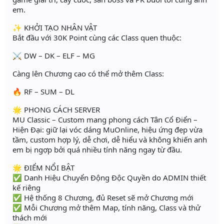
em.
✨ KHỞI TẠO NHÂN VẬT
Bắt đầu với 30K Point cùng các Class quen thuộc:
⚔️ DW – DK – ELF – MG
Càng lên Chương cao có thể mở thêm Class:
🔥 RF – SUM – DL
🌟 PHONG CÁCH SERVER
MU Classic – Custom mang phong cách Tân Cổ Điển –
Hiện Đại: giữ lại vóc dáng MuOnline, hiệu ứng đẹp vừa
tầm, custom hợp lý, dễ chơi, dễ hiểu và không khiến anh
em bị ngợp bởi quá nhiều tính năng ngay từ đầu.
🌟 ĐIỂM NỔI BẬT
✅ Danh Hiệu Chuyển Động Độc Quyền do ADMIN thiết
kế riêng
✅ Hệ thống 8 Chương, đủ Reset sẽ mở Chương mới
✅ Mỗi Chương mở thêm Map, tính năng, Class và thử
thách mới