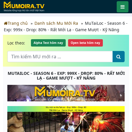
Trang chủ
Danh sách Mu Mới Ra
MuTaiLoc - Season 6 -
Exp: 999x - Drop: 80% - Rất Mới Lạ - Game Mượt - Kỹ Năng
Lọc theo:
Alpha Test hôm nay
Open beta hôm nay
MUTAILOC - SEASON 6 - EXP: 999X - DROP: 80% - RẤT MỚI
LẠ - GAME MƯỢT - KỸ NĂNG