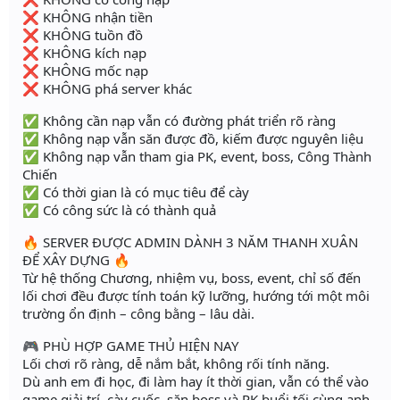
❌ KHÔNG nhận tiền
❌ KHÔNG tuồn đồ
❌ KHÔNG kích nạp
❌ KHÔNG mốc nạp
❌ KHÔNG phá server khác
✅ Không cần nạp vẫn có đường phát triển rõ ràng
✅ Không nạp vẫn săn được đồ, kiếm được nguyên liệu
✅ Không nạp vẫn tham gia PK, event, boss, Công Thành
Chiến
✅ Có thời gian là có mục tiêu để cày
✅ Có công sức là có thành quả
🔥 SERVER ĐƯỢC ADMIN DÀNH 3 NĂM THANH XUÂN
ĐỂ XÂY DỰNG 🔥
Từ hệ thống Chương, nhiệm vụ, boss, event, chỉ số đến
lối chơi đều được tính toán kỹ lưỡng, hướng tới một môi
trường ổn định – công bằng – lâu dài.
🎮 PHÙ HỢP GAME THỦ HIỆN NAY
Lối chơi rõ ràng, dễ nắm bắt, không rối tính năng.
Dù anh em đi học, đi làm hay ít thời gian, vẫn có thể vào
game giải trí, cày cuốc, săn boss và PK buổi tối cùng anh