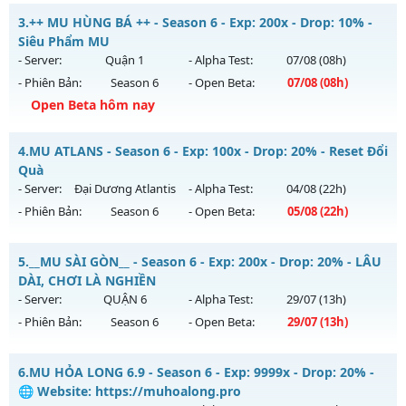
Kiểu reset: Reset In Game
__MU THỐNG LĨNH___ - LÂU DÀI, CAM KẾT CÓ GỘP MU
3.
++ MU HÙNG BÁ ++ - Season 6 - Exp: 200x - Drop: 10% -
Thể loại: Mu Nguyên bản Webzen
Mu mới ra tháng 07 2026 - Mở máy chủ
CHÚA TỂ
vào 09h
Siêu Phẩm MU
Antihack: PRO
ngày 31/07/2626
- Server:
Quận 1
- Alpha Test:
07/08
(08h)
- Phiên Bản:
Season 6
- Open Beta:
07/08
(08h)
Exp: 300x - Drop: 20%
Open Beta hôm nay
Kiểu reset: Reset In Game
Thể loại: Mu Nguyên bản Webzen
++ MU HÙNG BÁ ++ - Siêu Phẩm MU
4.
MU ATLANS - Season 6 - Exp: 100x - Drop: 20% - Reset Đổi
Antihack: UGK ANTIHACK
Mu mới ra tháng 08 2026 - Mở máy chủ
Quận 1
vào 08h
Quà
ngày 07/08/2626
- Server:
Đại Dương Atlantis
- Alpha Test:
04/08
(22h)
- Phiên Bản:
Season 6
- Open Beta:
05/08
(22h)
Exp: 200x - Drop: 10%
Kiểu reset: Reset In Game
MU ATLANS - Reset Đổi Quà
5.
__MU SÀI GÒN__ - Season 6 - Exp: 200x - Drop: 20% - LÂU
Thể loại: Mu Nguyên bản Webzen
Mu mới ra tháng 08 2026 - Mở máy chủ
Đại Dương Atlantis
DÀI, CHƠI LÀ NGHIỀN
Antihack: Shark Shield
vào 22h ngày 05/08/2626
- Server:
QUẬN 6
- Alpha Test:
29/07
(13h)
- Phiên Bản:
Season 6
- Open Beta:
29/07
(13h)
Exp: 100x - Drop: 20%
Kiểu reset: Reset In Game
__MU SÀI GÒN__ - LÂU DÀI, CHƠI LÀ NGHIỀN
6.
MU HỎA LONG 6.9 - Season 6 - Exp: 9999x - Drop: 20% -
Thể loại: Mu Nguyên bản Webzen
Mu mới ra tháng 07 2026 - Mở máy chủ
QUẬN 6
vào 13h
🌐 Website: https://muhoalong.pro