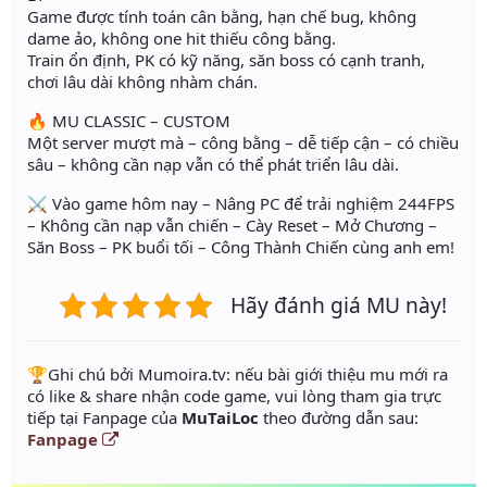
Game được tính toán cân bằng, hạn chế bug, không
dame ảo, không one hit thiếu công bằng.
Train ổn định, PK có kỹ năng, săn boss có cạnh tranh,
chơi lâu dài không nhàm chán.
🔥 MU CLASSIC – CUSTOM
Một server mượt mà – công bằng – dễ tiếp cận – có chiều
sâu – không cần nạp vẫn có thể phát triển lâu dài.
⚔️ Vào game hôm nay – Nâng PC để trải nghiệm 244FPS
– Không cần nạp vẫn chiến – Cày Reset – Mở Chương –
Săn Boss – PK buổi tối – Công Thành Chiến cùng anh em!
Hãy đánh giá MU này!
️🏆Ghi chú bởi Mumoira.tv: nếu bài giới thiệu mu mới ra
có like & share nhận code game, vui lòng tham gia trực
tiếp tại Fanpage của
MuTaiLoc
theo đường dẫn sau:
Fanpage