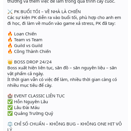
thưởng và thêm việc để làm trong quá trình cày cuốc.
⚔️ PK BUỔI TỐI – VỀ NHÀ LÀ CHIẾN
Các sự kiện PK diễn ra vào buổi tối, phù hợp cho anh em
đi học, đi làm về muốn vào game xả stress, PK đã tay:
🔥 Loạn Chiến
🔥 Team vs Team
🔥 Guild vs Guild
🔥 Công Thành Chiến
👑 BOSS DROP 24/24
Boss xuất hiện liên tục, săn đồ – săn nguyên liệu – săn
vật phẩm cả ngày.
Ít thời gian vẫn có việc để làm, nhiều thời gian càng có
nhiều mục tiêu để cày.
🏰 EVENT CLASSIC LIÊN TỤC
✅ Hỗn Nguyên Lâu
✅ Lâu Đài Máu
✅ Quảng Trường Quỷ
⚖️ CHỈ SỐ CHUẨN – KHÔNG BUG – KHÔNG ONE HIT VÔ
LÝ