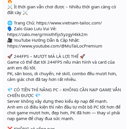
🔥
⚔️ Ít thời gian vẫn chơi được – Nhiều thời gian càng có
đất cày ⚔️
🌐 Trang Chủ: https://www.vietnam-tailoc.com/
🗣️ Zalo Giao Lưu Vui Vẻ:
https://zalo.me/g/mixthfijs5yzgyl4kk2m
🎥 YouTube Hướng Dẫn & Cập Nhật:
https://www.youtube.com/@MuTaiLocPremium
🚀 244FPS – MƯỢT MÀ LÀ LỢI THẾ 🚀
Game có thể đạt tới 244FPS nếu màn hình và card của
anh em đủ tốt.
PK, săn boss, di chuyển, né skill, combo đều mượt hơn,
cảm giác chơi đã tay hơn rất nhiều.
💎 CÓ TIỀN THÌ NÂNG PC – KHÔNG CẦN NẠP GAME VẪN
CHIẾN ĐƯỢC 💎
Server không xây dựng theo kiểu ép nạp để mạnh.
Anh em có điều kiện thì nên đầu tư một bộ PC tốt hơn để
chơi game mượt hơn, đẹp hơn, PK đã hơn — thay vì phải
nạp game để chạy đua sức mạnh.
❌ KHÔNG có cổng nạp