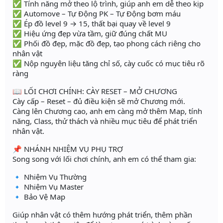
✅ Tính năng mở theo lộ trình, giúp anh em dễ theo kịp
✅ Automove – Tự Động PK – Tự Động bơm máu
✅ Ép đồ level 9 → 15, thất bại quay về level 9
✅ Hiệu ứng đẹp vừa tầm, giữ đúng chất MU
✅ Phối đồ đẹp, mặc đồ đẹp, tạo phong cách riêng cho
nhân vật
✅ Nộp nguyên liệu tăng chỉ số, cày cuốc có mục tiêu rõ
ràng
📖 LỐI CHƠI CHÍNH: CÀY RESET – MỞ CHƯƠNG
Cày cấp – Reset – đủ điều kiện sẽ mở Chương mới.
Càng lên Chương cao, anh em càng mở thêm Map, tính
năng, Class, thử thách và nhiều mục tiêu để phát triển
nhân vật.
📌 NHÁNH NHIỆM VỤ PHỤ TRỢ
Song song với lối chơi chính, anh em có thể tham gia:
🔹 Nhiệm Vụ Thường
🔹 Nhiệm Vụ Master
🔹 Bảo Vệ Map
Giúp nhân vật có thêm hướng phát triển, thêm phần