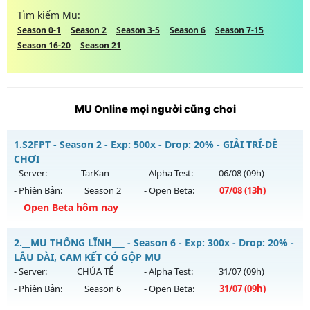
Tìm kiếm Mu:
Season 0-1
Season 2
Season 3-5
Season 6
Season 7-15
Season 16-20
Season 21
MU Online mọi người cũng chơi
1.
S2FPT - Season 2 - Exp: 500x - Drop: 20% - GIẢI TRÍ-DỄ
CHƠI
- Server:
TarKan
- Alpha Test:
06/08
(09h)
- Phiên Bản:
Season 2
- Open Beta:
07/08
(13h)
Open Beta hôm nay
S2FPT - GIẢI TRÍ-DỄ CHƠI
2.
__MU THỐNG LĨNH___ - Season 6 - Exp: 300x - Drop: 20% -
Mu mới ra tháng 08 2026 - Mở máy chủ
TarKan
vào 13h
LÂU DÀI, CAM KẾT CÓ GỘP MU
ngày 07/08/2626
- Server:
CHÚA TỂ
- Alpha Test:
31/07
(09h)
- Phiên Bản:
Season 6
- Open Beta:
31/07
(09h)
Exp: 500x - Drop: 20%