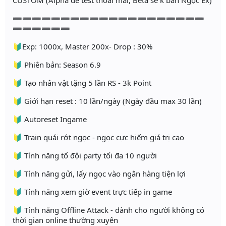
CUSTOM (Alpha để test thoải mái, Beta sẽ k bán Ngọc Ex)
➖➖➖➖➖➖➖➖➖➖➖➖➖➖➖➖➖➖➖➖
➖➖➖➖➖➖
🔰Exp: 1000x, Master 200x- Drop : 30%
🔰 Phiên bản: Season 6.9
🔰 Tạo nhân vật tặng 5 lần RS - 3k Point
🔰 Giới hạn reset : 10 lần/ngày (Ngày đầu max 30 lần)
🔰 Autoreset Ingame
🔰 Train quái rớt ngọc - ngọc cực hiếm giá trị cao
🔰 Tính năng tổ đội party tối đa 10 người
🔰 Tính năng gửi, lấy ngọc vào ngân hàng tiện lợi
🔰 Tính năng xem giờ event trực tiếp in game
🔰 Tính năng Offline Attack - dành cho người không có
thời gian online thường xuyên