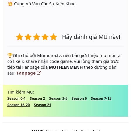
💥 Cùng Vô Vàn Các Sự Kiện Khác
Hãy đánh giá MU này!
️🏆Ghi chú bởi Mumoira.tv: nếu bài giới thiệu mu mới ra
có like & share nhận code game, vui lòng tham gia trực
tiếp tại Fanpage của
MUTHIENMENH
theo đường dẫn
sau:
Fanpage
Tìm kiếm Mu:
Season 0-1
Season 2
Season 3-5
Season 6
Season 7-15
Season 16-20
Season 21