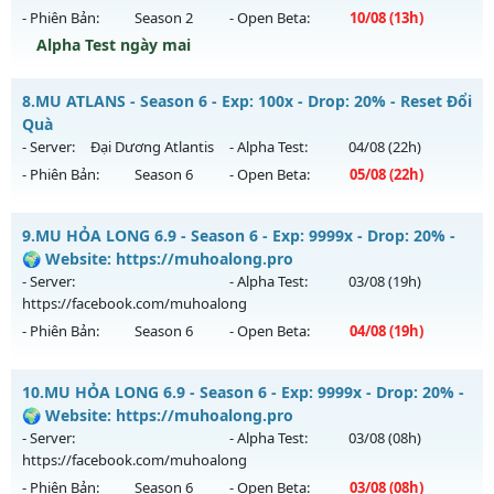
Antihack: Gold Dragon
- Phiên Bản:
Season 2
- Open Beta:
10/08
(13h)
Exp: 80x - Drop: 35%
Alpha Test ngày mai
Kiểu reset: Reset In Game
Thể loại: Mu Nguyên bản Webzen
Season 2 Tuổi Thơ - Drop Ngọc Cao Train Wc tại K4
8.
MU ATLANS - Season 6 - Exp: 100x - Drop: 20% - Reset Đổi
Antihack: AntiShield
Mu mới ra tháng 08 2026 - Mở máy chủ
Season 2.0
vào 13h
Quà
ngày 10/08/2626
- Server:
Đại Dương Atlantis
- Alpha Test:
04/08
(22h)
- Phiên Bản:
Season 6
- Open Beta:
05/08
(22h)
Exp: 200x - Drop: 20%
Kiểu reset: Reset In Game
MU ATLANS - Reset Đổi Quà
9.
MU HỎA LONG 6.9 - Season 6 - Exp: 9999x - Drop: 20% -
Thể loại: Mu Bán Đồ Full Trong Shop
Mu mới ra tháng 08 2026 - Mở máy chủ
Đại Dương Atlantis
🌍 Website: https://muhoalong.pro
Antihack: GameGuard
vào 22h ngày 05/08/2626
- Server:
- Alpha Test:
03/08
(19h)
https://facebook.com/muhoalong
Exp: 100x - Drop: 20%
- Phiên Bản:
Season 6
- Open Beta:
04/08
(19h)
Kiểu reset: Reset In Game
Thể loại: Mu Nguyên bản Webzen
MU HỎA LONG 6.9 - 🌍 Website: https://muhoalong.pro
10.
MU HỎA LONG 6.9 - Season 6 - Exp: 9999x - Drop: 20% -
Antihack: Shark
Mu mới ra tháng 08 2026 - Mở máy chủ
🌍 Website: https://muhoalong.pro
https://facebook.com/muhoalong
vào 19h ngày
- Server:
- Alpha Test:
03/08
(08h)
04/08/2626
https://facebook.com/muhoalong
- Phiên Bản:
Season 6
- Open Beta:
03/08
(08h)
Exp: 9999x - Drop: 20%