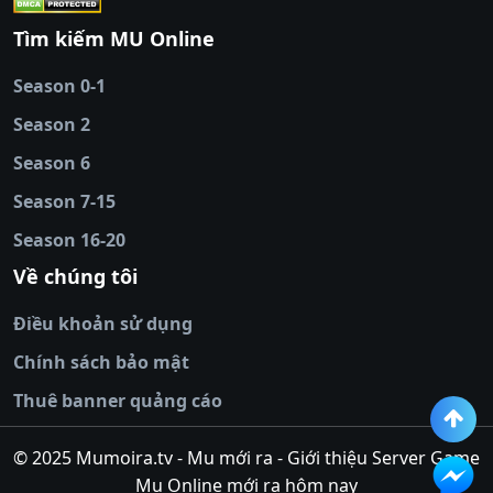
88
|
tài xỉu
Tìm kiếm MU Online
online
|
sunwin
|
hitclub
|
b52club
|
iwin
cái uy tín
|
kèo nhà
Season 0-1
cái
|
nowgoal
|
1gom
|
net88
|
max88
|
Season 2
đĩa
|
bắn cá đổi
thưởng
Season 6
|
https://bongdalu.ceo
|
trang chủ
fly88
|
new88
|
https://keonhacai.claims/
|
ht
Season 7-15
bóng đá
|
NEW88
|
socolive
Season 16-20
tv
|
hitclub
|
ok9
|
Hitclub
|
Vic88
|
Red8
win
|
Xoilac
|
open 88
|
open 88
|
sun
Về chúng tôi
win
|
hit club
|
Kingfun
|
game bài đổi
Điều khoản sử dụng
thưởng
|
rik vip
|
game bắn cá đổi
thưởng
|
giai ma keo nha
Chính sách bảo mật
cai
|
8xbet
|
MB66
|
ty le ca
Thuê banner quảng cáo
cuoc
|
https://lv88.space/
|
NK88
|
tài xỉu
online
|
tài xỉu online
|
hit club
|
top nhà
© 2025 Mumoira.tv - Mu mới ra - Giới thiệu Server Game
cái uy
Mu Online mới ra hôm nay