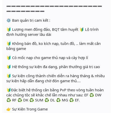
➖➖➖➖➖➖➖➖➖➖➖➖➖➖➖➖➖➖➖➖
➖➖➖➖➖➖➖➖
⚙️ Ban quản trị cam kết :
🔰 Lượng men đông đảo, BQT tâm huyết 🔰 Lộ trình
định hướng server lâu dài
🔰 Không bán đồ, ko kích nạp, tuồn đồ, .. làm mất cân
bằng game
🔰 Có mốc nạp cho game thủ nạp và cày hợp lí
🔰 Hệ thống sự kiện đa dạng, phần thưởng giá trị cao
🔰 Sự kiện công thành chiến diễn ra hàng tháng & nhiều
sự kiện hấp dẫn đang chờ đón game thủ....
🔰Đặc biệt hệ thống cân bằng PvP theo vòng tuần hoàn
các chủng tộc sẽ khắc chế lẫn nhau như sau: EF ♻️ DW
♻️ RF ♻️ DK ♻️ SUM ♻️ DL ♻️ MG ♻️ EF.
👉 Sự Kiện Trong Game