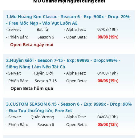
MU Online mọi người cũng chơi
1.
Mu Hoàng Kim Classic - Season 6 - Exp: 500x - Drop: 20%
- Free Mốc Nạp - Vào Vụt Luôn AE
- Server:
Bất Tử
- Alpha Test:
07/08
(19h)
- Phiên Bản:
Season 6
- Open Beta:
08/08
(19h)
Open Beta ngày mai
Mu Hoàng Kim Classic - Free Mốc Nạp - Vào Vụt Luôn AE
2.
Huyền Giới - Season 7-15 - Exp: 9999x - Drop: 999% -
Mu mới ra tháng 08 2026 - Mở máy chủ
Bất Tử
vào 19h
Siêng Năng Làm Nên Tất Cả
ngày 08/08/2626
- Server:
Huyền Giới
- Alpha Test:
04/08
(19h)
- Phiên Bản:
Season 7-15
- Open Beta:
06/08
(19h)
Exp: 500x - Drop: 20%
Open Beta hôm qua
Kiểu reset: Reset In Game
Thể loại: Mu Nguyên bản Webzen
Huyền Giới - Siêng Năng Làm Nên Tất Cả
3.
CUSTOM SEASON 6.15 - Season 6 - Exp: 9999x - Drop: 90%
Antihack: X-Team
Mu mới ra tháng 08 2026 - Mở máy chủ
Huyền Giới
vào 19h
- Đua Top thưởng lớn, Free Set
ngày 06/08/2626
- Server:
Quân Vương
- Alpha Test:
04/08
(13h)
- Phiên Bản:
Season 6
- Open Beta:
05/08
(13h)
Exp: 9999x - Drop: 999%
Kiểu reset: Reset In Game