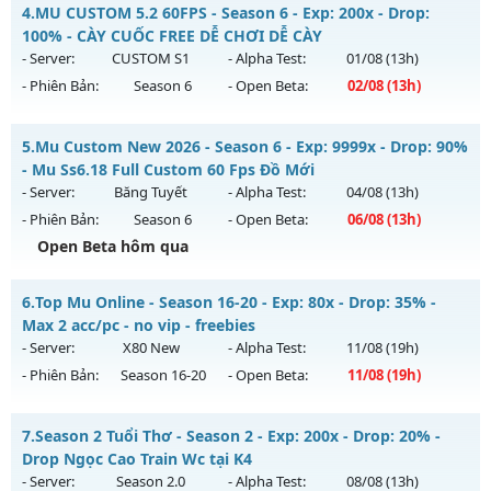
CUSTOM SEASON 6.15 - Đua Top thưởng lớn, Free Set
4.
MU CUSTOM 5.2 60FPS - Season 6 - Exp: 200x - Drop:
Thể loại: Mu Custom thêm đồ mới
Mu mới ra tháng 08 2026 - Mở máy chủ
Quân Vương
vào
100% - CÀY CUỐC FREE DỄ CHƠI DỄ CÀY
Antihack: Anti
13h ngày 05/08/2626
- Server:
CUSTOM S1
- Alpha Test:
01/08
(13h)
- Phiên Bản:
Season 6
- Open Beta:
02/08
(13h)
Exp: 9999x - Drop: 90%
Kiểu reset: Reset In Game
MU CUSTOM 5.2 60FPS - CÀY CUỐC FREE DỄ CHƠI DỄ CÀY
5.
Mu Custom New 2026 - Season 6 - Exp: 9999x - Drop: 90%
Thể loại: Mu Bán Đồ Full Trong Shop
Mu mới ra tháng 08 2026 - Mở máy chủ
CUSTOM S1
vào 13h
- Mu Ss6.18 Full Custom 60 Fps Đồ Mới
Antihack: Phoenix Season 6.15
ngày 02/08/2626
- Server:
Băng Tuyết
- Alpha Test:
04/08
(13h)
- Phiên Bản:
Season 6
- Open Beta:
06/08
(13h)
Exp: 200x - Drop: 100%
Open Beta hôm qua
Kiểu reset: Reset In Game
Thể loại: Mu Custom thêm đồ mới
Mu Custom New 2026 - Mu Ss6.18 Full Custom 60 Fps Đồ
6.
Top Mu Online - Season 16-20 - Exp: 80x - Drop: 35% -
Mới
Antihack: XShield
Max 2 acc/pc - no vip - freebies
Mu mới ra tháng 08 2026 - Mở máy chủ
Băng Tuyết
vào 13h
- Server:
X80 New
- Alpha Test:
11/08
(19h)
ngày 06/08/2626
- Phiên Bản:
Season 16-20
- Open Beta:
11/08
(19h)
Exp: 9999x - Drop: 90%
Top Mu Online - Max 2 acc/pc - no vip - freebies
Kiểu reset: Reset In Game
7.
Season 2 Tuổi Thơ - Season 2 - Exp: 200x - Drop: 20% -
Mu mới ra tháng 08 2026 - Mở máy chủ
X80 New
vào 19h
Drop Ngọc Cao Train Wc tại K4
Thể loại: Mu Custom thêm đồ mới
ngày 11/08/2626
- Server:
Season 2.0
- Alpha Test:
08/08
(13h)