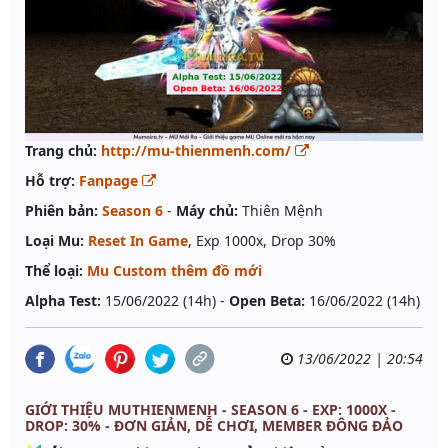
Trang chủ:
http://mu-thienmenh.com/
Hỗ trợ:
Fanpage
Phiên bản:
Season 6
-
Máy chủ:
Thiên Mệnh
Loại Mu:
Reset In Game
, Exp 1000x, Drop 30%
Thể loại:
Mu Custom thêm đồ mới
Alpha Test:
15/06/2022 (14h) -
Open Beta:
16/06/2022 (14h)
13/06/2022 | 20:54
GIỚI THIỆU MUTHIENMENH - SEASON 6 - EXP: 1000X -
DROP: 30% - ĐƠN GIẢN, DỄ CHƠI, MEMBER ĐÔNG ĐẢO