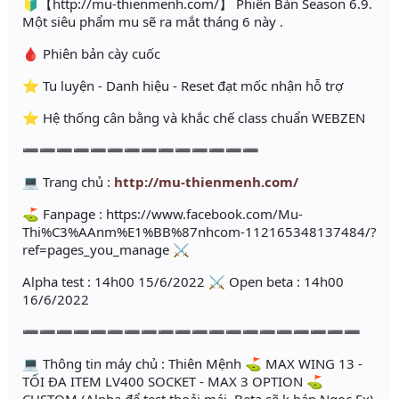
🔰【http://mu-thienmenh.com/】 Phiên Bản Season 6.9.
Một siêu phẩm mu sẽ ra mắt tháng 6 này .
🩸 Phiên bản cày cuốc
⭐️ Tu luyện - Danh hiệu - Reset đạt mốc nhận hỗ trợ
⭐️ Hệ thống cân bằng và khắc chế class chuẩn WEBZEN
➖➖➖➖➖➖➖➖➖➖➖➖➖➖
💻 Trang chủ :
http://mu-thienmenh.com/
⛳️ Fanpage : https://www.facebook.com/Mu-
Thi%C3%AAnm%E1%BB%87nhcom-112165348137484/?
ref=pages_you_manage ⚔️
Alpha test : 14h00 15/6/2022 ⚔️ Open beta : 14h00
16/6/2022
➖➖➖➖➖➖➖➖➖➖➖➖➖➖➖➖➖➖➖➖
💻 Thông tin máy chủ : Thiên Mệnh ⛳️ MAX WING 13 -
TỐI ĐA ITEM LV400 SOCKET - MAX 3 OPTION ⛳️