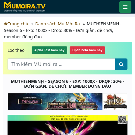
Trang chủ
Danh sách Mu Mới Ra
MUTHIENMENH -
Season 6 - Exp: 1000x - Drop: 30% - Đơn giản, dễ chơi,
member đông đảo
Lọc theo:
Alpha Test hôm nay
Open beta hôm nay
MUTHIENMENH - SEASON 6 - EXP: 1000X - DROP: 30% -
ĐƠN GIẢN, DỄ CHƠI, MEMBER ĐÔNG ĐẢO