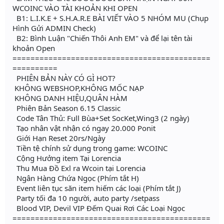
WCOINC VÀO TÀI KHOẢN KHI OPEN
B1: L.I.K.E + S.H.A.R.E BÀI VIẾT VÀO 5 NHÓM MU (Chụp
Hình Gửi ADMIN Check)
B2: Bình Luận "Chiến Thôi Anh EM" và để lại tên tài
khoản Open
============================================
==========
PHIÊN BẢN NÀY CÓ GÌ HOT?
KHÔNG WEBSHOP,KHÔNG MỐC NẠP
KHÔNG DANH HIỆU,QUÂN HÀM
Phiên Bản Season 6.15 Classic
Code Tân Thủ: Full Bùa+Set SocKet,Wing3 (2 ngày)
Tạo nhân vật nhận có ngay 20.000 Ponit
Giới Hạn Reset 20rs/Ngày
Tiền tệ chính sử dụng trong game: WCOINC
Cộng Hưởng item Tại Lorencia
Thu Mua Đồ Exl ra Wcoin tại Lorencia
Ngân Hàng Chứa Ngọc (Phím tắt H)
Event liên tục săn item hiếm các loại (Phím tắt J)
Party tối đa 10 người, auto party /setpass
Blood VIP, Devil VIP Đếm Quai Rơi Các Loại Ngọc
============================================