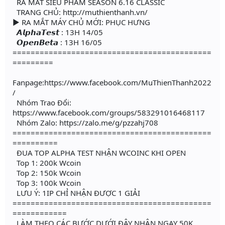
RA MẮT SIÊU PHẨM SEASON 6.16 CLASSIC
TRANG CHỦ: http://muthienthanh.vn/
► RA MẮT MÁY CHỦ MỚI: PHỤC HƯNG
𝘼𝙡𝙥𝙝𝙖𝙏𝙚𝙨𝙩 : 13H 14/05
𝙊𝙥𝙚𝙣𝘽𝙚𝙩𝙖 : 13H 16/05
============================================
=========
Fanpage:https://www.facebook.com/MuThienThanh2022
/
Nhóm Trao Đổi:
https://www.facebook.com/groups/583291016468117
Nhóm Zalo: https://zalo.me/g/pzzahj708
============================================
==========
ĐUA TOP ALPHA TEST NHẬN WCOINC KHI OPEN
Top 1: 200k Wcoin
Top 2: 150k Wcoin
Top 3: 100k Wcoin
LƯU Ý: 1IP CHỈ NHẬN ĐƯỢC 1 GIẢI
============================================
============
LÀM THEO CÁC BƯỚC DƯỚI ĐÂY NHẬN NGAY 50K