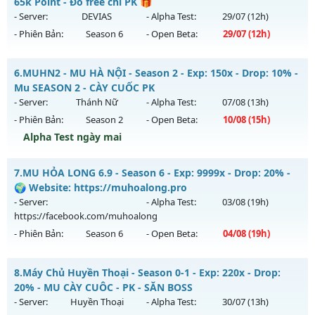
Mu mới ra tháng 08 2026 - Mở máy chủ
Lục Địa 2
vào 12h
65k Point - Đồ free chỉ PK 🎁
Antihack: Gold dragon
ngày 01/08/2626
- Server:
DEVIAS
- Alpha Test:
29/07
(12h)
- Phiên Bản:
Season 6
- Open Beta:
29/07
(12h)
Exp: 100x - Drop: 10%
Kiểu reset: Reset In Game
💥 MU HÀ NỘI 💥 - 🎁 65k Point - Đồ free chỉ PK 🎁
6.
MUHN2 - MU HÀ NỘI - Season 2 - Exp: 150x - Drop: 10% -
Thể loại: Mu Nguyên bản Webzen
Mu mới ra tháng 07 2026 - Mở máy chủ
DEVIAS
vào 12h
Mu SEASON 2 - CÀY CUỐC PK
Antihack: Chống Hack
ngày 29/07/2626
- Server:
Thánh Nữ
- Alpha Test:
07/08
(13h)
- Phiên Bản:
Season 2
- Open Beta:
10/08
(15h)
Exp: 300x - Drop: 20%
Alpha Test ngày mai
Kiểu reset: Reset In Game
Thể loại: Mu Custom thêm đồ mới
MUHN2 - MU HÀ NỘI - Mu SEASON 2 - CÀY CUỐC PK
7.
MU HỎA LONG 6.9 - Season 6 - Exp: 9999x - Drop: 20% -
Antihack: BDCAM
Mu mới ra tháng 08 2026 - Mở máy chủ
Thánh Nữ
vào 15h
🌍 Website: https://muhoalong.pro
ngày 10/08/2626
- Server:
- Alpha Test:
03/08
(19h)
https://facebook.com/muhoalong
Exp: 150x - Drop: 10%
- Phiên Bản:
Season 6
- Open Beta:
04/08
(19h)
Kiểu reset: Reset In Game
Thể loại: Mu Nguyên bản Webzen
MU HỎA LONG 6.9 - 🌍 Website: https://muhoalong.pro
8.
Máy Chủ Huyền Thoại - Season 0-1 - Exp: 220x - Drop:
Antihack: IGMU.DEV
Mu mới ra tháng 08 2026 - Mở máy chủ
20% - MU CÀY CUÔC - PK - SĂN BOSS
https://facebook.com/muhoalong
vào 19h ngày
- Server:
Huyền Thoại
- Alpha Test:
30/07
(13h)
04/08/2626