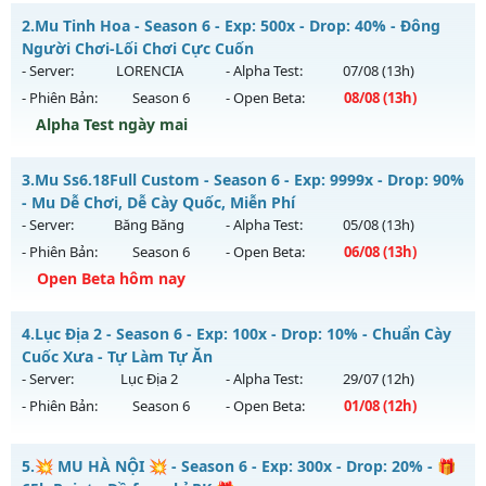
__MU TRUỜNG KỲ__ - CAM KẾT LÂU DÀI NHÉ
2.
Mu Tinh Hoa - Season 6 - Exp: 500x - Drop: 40% - Đông
Mu mới ra tháng 08 2026 - Mở máy chủ
ARENA
vào 10h
Người Chơi-Lối Chơi Cực Cuốn
ngày 03/08/2626
- Server:
LORENCIA
- Alpha Test:
07/08
(13h)
- Phiên Bản:
Season 6
- Open Beta:
08/08
(13h)
Exp: 200x - Drop: 20%
Alpha Test ngày mai
Kiểu reset: Reset In Game
Thể loại: Mu Nguyên bản Webzen
Mu Tinh Hoa - Đông Người Chơi-Lối Chơi Cực Cuốn
3.
Mu Ss6.18Full Custom - Season 6 - Exp: 9999x - Drop: 90%
Antihack: GoldShield
Mu mới ra tháng 08 2026 - Mở máy chủ
LORENCIA
vào 13h
- Mu Dễ Chơi, Dễ Cày Quốc, Miễn Phí
ngày 08/08/2626
- Server:
Băng Băng
- Alpha Test:
05/08
(13h)
- Phiên Bản:
Season 6
- Open Beta:
06/08
(13h)
Exp: 500x - Drop: 40%
Open Beta hôm nay
Kiểu reset: Reset In Game
Thể loại: Mu Nguyên bản Webzen
Mu Ss6.18Full Custom - Mu Dễ Chơi, Dễ Cày Quốc, Miễn Phí
4.
Lục Địa 2 - Season 6 - Exp: 100x - Drop: 10% - Chuẩn Cày
Antihack: Anti Vip
Mu mới ra tháng 08 2026 - Mở máy chủ
Băng Băng
vào 13h
Cuốc Xưa - Tự Làm Tự Ăn
ngày 06/08/2626
- Server:
Lục Địa 2
- Alpha Test:
29/07
(12h)
- Phiên Bản:
Season 6
- Open Beta:
01/08
(12h)
Exp: 9999x - Drop: 90%
Kiểu reset: Reset In Game
Lục Địa 2 - Chuẩn Cày Cuốc Xưa - Tự Làm Tự Ăn
5.
💥 MU HÀ NỘI 💥 - Season 6 - Exp: 300x - Drop: 20% - 🎁
Thể loại: Mu Custom thêm đồ mới