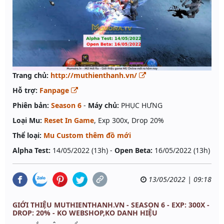
Trang chủ:
http://muthienthanh.vn/
Hỗ trợ:
Fanpage
Phiên bản:
Season 6
-
Máy chủ:
PHỤC HƯNG
Loại Mu:
Reset In Game
, Exp 300x, Drop 20%
Thể loại:
Mu Custom thêm đồ mới
Alpha Test:
14/05/2022 (13h) -
Open Beta:
16/05/2022 (13h)
13/05/2022 | 09:18
GIỚI THIỆU MUTHIENTHANH.VN - SEASON 6 - EXP: 300X -
DROP: 20% - KO WEBSHOP,KO DANH HIỆU