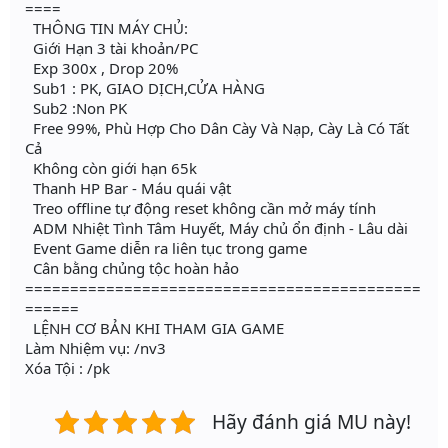
====
THÔNG TIN MÁY CHỦ:
Giới Hạn 3 tài khoản/PC
Exp 300x , Drop 20%
Sub1 : PK, GIAO DỊCH,CỬA HÀNG
Sub2 :Non PK
Free 99%, Phù Hợp Cho Dân Cày Và Nạp, Cày Là Có Tất
Cả
Không còn giới hạn 65k
Thanh HP Bar - Máu quái vật
Treo offline tự động reset không cần mở máy tính
ADM Nhiệt Tình Tâm Huyết, Máy chủ ổn định - Lâu dài
Event Game diễn ra liên tục trong game
Cân bằng chủng tộc hoàn hảo
============================================
======
LỆNH CƠ BẢN KHI THAM GIA GAME
Làm Nhiệm vụ: /nv3
Xóa Tội : /pk
Hãy đánh giá MU này!