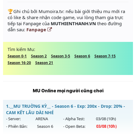
️🏆Ghi chú bởi Mumoira.tv: nếu bài giới thiệu mu mới ra
có like & share nhận code game, vui lòng tham gia trực
tiếp tại Fanpage của
MUTHIENTHANH.VN
theo đường
dẫn sau:
Fanpage
Tìm kiếm Mu:
Season 0-1
Season 2
Season 3-5
Season 6
Season 7-15
Season 16-20
Season 21
MU Online mọi người cũng chơi
1.
__MU TRUỜNG KỲ__ - Season 6 - Exp: 200x - Drop: 20% -
CAM KẾT LÂU DÀI NHÉ
- Server:
ARENA
- Alpha Test:
03/08
(10h)
- Phiên Bản:
Season 6
- Open Beta:
03/08
(10h)