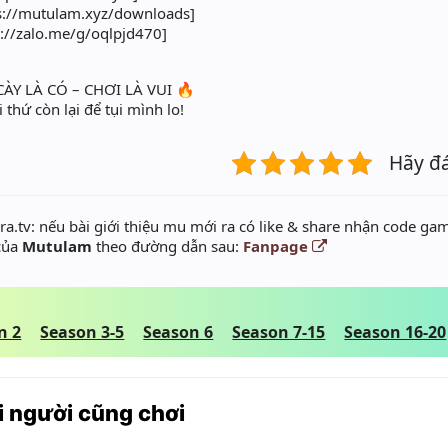
tps://mutulam.xyz/downloads]
s://zalo.me/g/oqlpjd470]
ÀY LÀ CÓ – CHƠI LÀ VUI 🔥
 thứ còn lại để tụi mình lo!
Hãy đ
a.tv: nếu bài giới thiệu mu mới ra có like & share nhận code gam
 của
Mutulam
theo đường dẫn sau:
Fanpage
n 2
Season 3-5
Season 6
Season 7-15
Season 16-20
 người cũng chơi