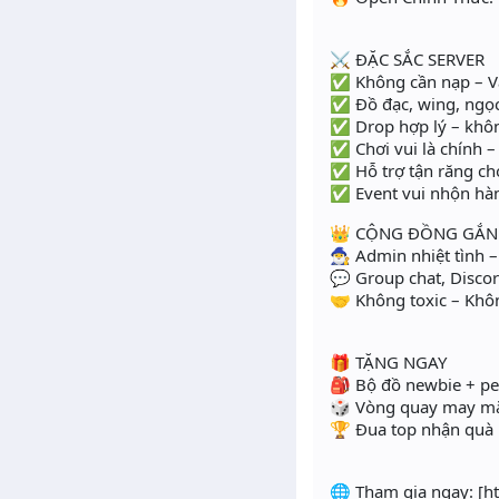
⚔️ ĐẶC SẮC SERVER
✅ Không cần nạp – V
✅ Đồ đạc, wing, ngọc,
✅ Drop hợp lý – khô
✅ Chơi vui là chính – 
✅ Hỗ trợ tận răng cho
✅ Event vui nhộn hàn
👑 CỘNG ĐỒNG GẮN 
🧙‍♂️ Admin nhiệt tình
💬 Group chat, Discor
🤝 Không toxic – Khôn
🎁 TẶNG NGAY
🎒 Bộ đồ newbie + pet
🎲 Vòng quay may mắ
🏆 Đua top nhận quà
🌐 Tham gia ngay: [h