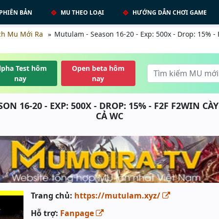
PHIÊN BẢN
MU THEO LOẠI
HƯỚNG DẪN CHƠI GAME
ch Mu Mới Ra
Mutulam - Season 16-20 - Exp: 500x - Drop: 15% - F
lpha Test hôm
Open beta hôm
nay
nay
N 16-20 - EXP: 500X - DROP: 15% - F2F F2WIN CÀY
CẢ WC
Trang chủ:
https://mutulam.xyz/
Hỗ trợ:
Fanpage