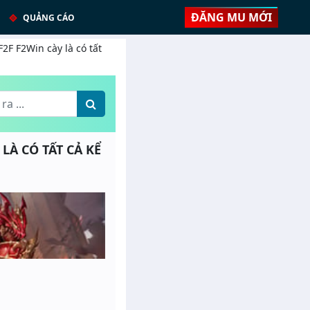
ĐĂNG MU MỚI
QUẢNG CÁO
2F F2Win cày là có tất
 LÀ CÓ TẤT CẢ KỂ