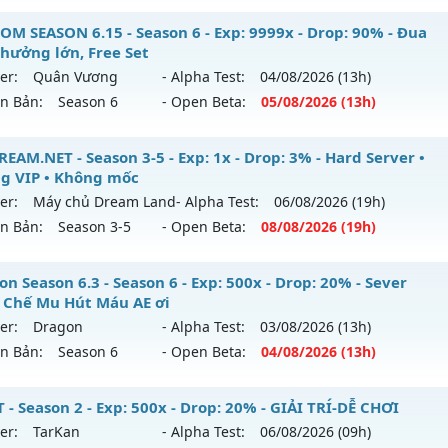
ểu reset: Reset In Game
_MU SÀI GÒN__ - LÂU DÀI, CHƠI LÀ NGHIỀN
OM SEASON 6.15 - Season 6 - Exp: 9999x - Drop: 90% - Đua
hể loại: Mu Nguyên bản Webzen
thưởng lớn, Free Set
 mới ra tháng 07 2026 - Mở máy chủ
QUẬN 6
vào 13h ngày
er:
Quân Vương
- Alpha Test:
04/08
/2026
(13h)
tihack: VietGuard
ên Bản:
Season 6
- Open Beta:
05/08
/2026
(13h)
p: 200x - Drop: 20%
ểu reset: Reset In Game
STOM SEASON 6.15 - Đua Top thưởng lớn, Free Set
EAM.NET - Season 3-5 - Exp: 1x - Drop: 3% - Hard Server •
hể loại: Mu Nguyên bản Webzen
g VIP • Không mốc
 mới ra tháng 08 2026 - Mở máy chủ
Quân Vương
vào 13h
er:
Máy chủ Dream Land
- Alpha Test:
06/08
/2026
(19h)
tihack: AntiShark
ên Bản:
Season 3-5
- Open Beta:
08/08
/2026
(19h)
p: 9999x - Drop: 90%
ểu reset: Reset In Game
DREAM.NET - Hard Server • Không VIP • Không mốc
n Season 6.3 - Season 6 - Exp: 500x - Drop: 20% - Sever
ể loại: Mu Bán Đồ Full Trong Shop
 Chế Mu Hút Máu AE ơi
 mới ra tháng 08 2026 - Mở máy chủ
Máy chủ Dream Land
er:
Dragon
- Alpha Test:
03/08
/2026
(13h)
tihack: Phoenix Season 6.15
/08/2626
ên Bản:
Season 6
- Open Beta:
04/08
/2026
(13h)
p: 1x - Drop: 3%
agon Season 6.3 - Sever Khắc Chế Mu Hút Máu AE ơi
 - Season 2 - Exp: 500x - Drop: 20% - GIẢI TRÍ-DỄ CHƠI
ểu reset: Non Reset
er:
TarKan
- Alpha Test:
06/08
/2026
(09h)
 mới ra tháng 08 2026 - Mở máy chủ
Dragon
vào 13h ngày
ể loại: Mu Nguyên bản Webzen