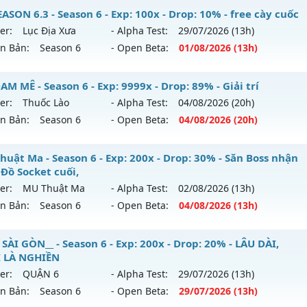
SON 6.3 - Season 6 - Exp: 100x - Drop: 10% - free cày cuốc
er:
Lục Địa Xưa
- Alpha Test:
29/07
/2026
(13h)
ên Bản:
Season 6
- Open Beta:
01/08
/2026
(13h)
SEASON 6.3 - free cày cuốc
M MÊ - Season 6 - Exp: 9999x - Drop: 89% - Giải trí
er:
Thuốc Lào
- Alpha Test:
04/08
/2026
(20h)
 mới ra tháng 08 2026 - Mở máy chủ
Lục Địa Xưa
vào 13h 
ên Bản:
Season 6
- Open Beta:
04/08
/2026
(20h)
p: 100x - Drop: 10%
 ĐAM MÊ - Giải trí
huật Ma - Season 6 - Exp: 200x - Drop: 30% - Săn Boss nhận
ểu reset: Reset In Game
 Đồ Socket cuối,
 mới ra tháng 08 2026 - Mở máy chủ
Thuốc Lào
vào 20h ng
hể loại: Mu Nguyên bản Webzen
er:
MU Thuật Ma
- Alpha Test:
02/08
/2026
(13h)
ên Bản:
Season 6
- Open Beta:
04/08
/2026
(13h)
p: 9999x - Drop: 89%
tihack: hoàn toàn mới
ểu reset: Reset In Game
 Thuật Ma - Săn Boss nhận Xu & Đồ Socket cuối,
SÀI GÒN__ - Season 6 - Exp: 200x - Drop: 20% - LÂU DÀI,
ể loại: Mu Bán Đồ Full Trong Shop
 LÀ NGHIỀN
 mới ra tháng 08 2026 - Mở máy chủ
MU Thuật Ma
vào 13
er:
QUẬN 6
- Alpha Test:
29/07
/2026
(13h)
tihack: UGK
ên Bản:
Season 6
- Open Beta:
29/07
/2026
(13h)
p: 200x - Drop: 30%