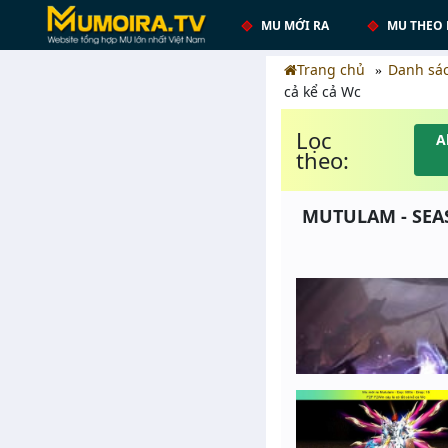
MU MỚI RA
MU THEO 
Trang chủ
Danh sá
cả kể cả Wc
Lọc
A
theo:
MUTULAM - SEASO