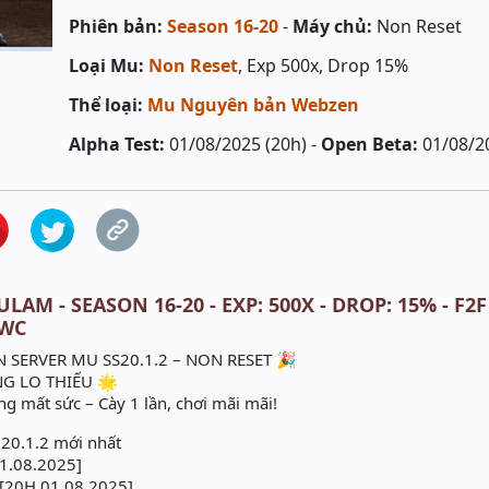
Phiên bản:
Season 16-20
-
Máy chủ:
Non Reset
Loại Mu:
Non Reset
, Exp 500x, Drop 15%
Thể loại:
Mu Nguyên bản Webzen
Alpha Test:
01/08/2025 (20h) -
Open Beta:
01/08/2
LAM - SEASON 16-20 - EXP: 500X - DROP: 15% - F2
 WC
 SERVER MU SS20.1.2 – NON RESET 🎉
NG LO THIẾU 🌟
g mất sức – Cày 1 lần, chơi mãi mãi!
 20.1.2 mới nhất
1.08.2025]
 [20H 01.08.2025]