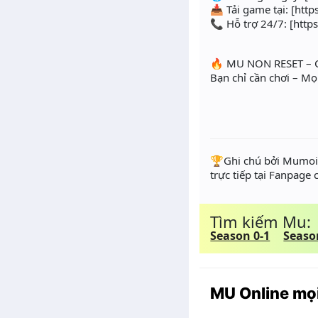
📥 Tải game tại: [ht
📞 Hỗ trợ 24/7: [http
🔥 MU NON RESET – C
Bạn chỉ cần chơi – Mọi
️🏆Ghi chú bởi Mumoir
trực tiếp tại Fanpage
Tìm kiếm Mu:
Season 0-1
Seaso
MU Online mọi