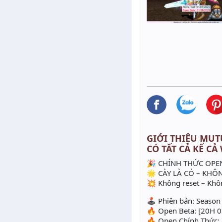
GIỚI THIỆU MUTU
CÓ TẤT CẢ KỂ CẢ
🎉 CHÍNH THỨC OPEN
🌟 CÀY LÀ CÓ – KHÔ
💥 Không reset – Khôn
🕹️ Phiên bản: Season
🔥 Open Beta: [20H 0
🔥 Open Chính Thức: