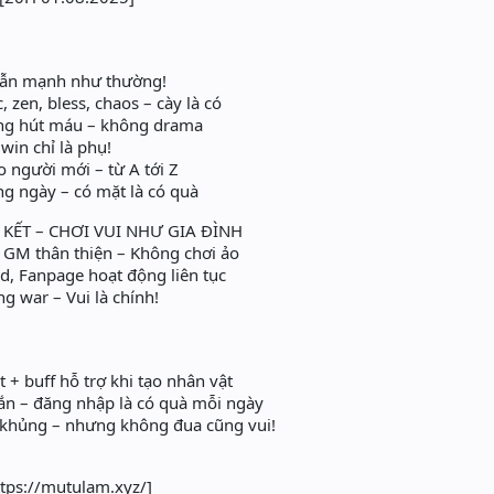
ẫn mạnh như thường!
 zen, bless, chaos – cày là có
ng hút máu – không drama
win chỉ là phụ!
 người mới – từ A tới Z
g ngày – có mặt là có quà
KẾT – CHƠI VUI NHƯ GIA ĐÌNH
 – GM thân thiện – Không chơi ảo
d, Fanpage hoạt động liên tục
g war – Vui là chính!
 + buff hỗ trợ khi tạo nhân vật
n – đăng nhập là có quà mỗi ngày
 khủng – nhưng không đua cũng vui!
ttps://mutulam.xyz/]