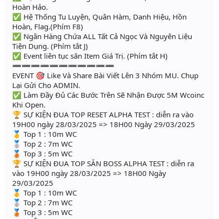
Hoàn Hảo.
✅ Hệ Thống Tu Luyện, Quân Hàm, Danh Hiệu, Hồn
Hoàn, Flag.(Phím F8)
✅ Ngân Hàng Chứa ALL Tất Cả Ngọc Và Nguyên Liệu
Tiện Dụng. (Phím tắt J)
✅ Event liên tục săn Item Giá Trị. (Phím tắt H)
➖➖➖➖➖➖➖➖➖➖➖
EVENT 🎯 Like Và Share Bài Viết Lên 3 Nhóm MU. Chụp
Lại Gửi Cho ADMIN.
✅ Làm Đầy Đủ Các Bước Trên Sẽ Nhận Được 5M Wcoinc
Khi Open.
🏆 SỰ KIỆN ĐUA TOP RESET ALPHA TEST : diễn ra vào
19H00 ngày 28/03/2025 => 18H00 Ngày 29/03/2025
🥇 Top 1 : 10m WC
🥈 Top 2 : 7m WC
🥉 Top 3 : 5m WC
🏆 SỰ KIỆN ĐUA TOP SĂN BOSS ALPHA TEST : diễn ra
vào 19H00 ngày 28/03/2025 => 18H00 Ngày
29/03/2025
🥇 Top 1 : 10m WC
🥈 Top 2 : 7m WC
🥉 Top 3 : 5m WC