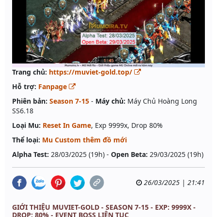
Trang chủ:
https://muviet-gold.top/
Hỗ trợ:
Fanpage
Phiên bản:
Season 7-15
-
Máy chủ:
Máy Chủ Hoàng Long
SS6.18
Loại Mu:
Reset In Game
, Exp 9999x, Drop 80%
Thể loại:
Mu Custom thêm đồ mới
Alpha Test:
28/03/2025 (19h) -
Open Beta:
29/03/2025 (19h)
26/03/2025 | 21:41
GIỚI THIỆU MUVIET-GOLD - SEASON 7-15 - EXP: 9999X -
DROP: 80% - EVENT BOSS LIÊN TỤC