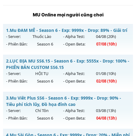
MU Online mọi người cũng chơi
1.
Mu ĐAM MÊ - Season 6 - Exp: 9999x - Drop: 89% - Giải trí
- Server:
Thuốc Lào
- Alpha Test:
04/08
(20h)
- Phiên Bản:
Season 6
- Open Beta:
07/08
(10h)
Mu ĐAM MÊ - Giải trí
2.
LỤC ĐỊA MU SS6.15 - Season 6 - Exp: 5555x - Drop: 100% -
Mu mới ra tháng 08 2026 - Mở máy chủ
Thuốc Lào
vào 10h
PHIÊN BẢN CUSTOM SS6.15
ngày 07/08/2626
- Server:
HỘI TỤ
- Alpha Test:
01/08
(10h)
- Phiên Bản:
Season 6
- Open Beta:
02/08
(10h)
Exp: 9999x - Drop: 89%
Kiểu reset: Reset In Game
LỤC ĐỊA MU SS6.15 - PHIÊN BẢN CUSTOM SS6.15
3.
Mu Viêt Plus SS6 - Season 6 - Exp: 9999x - Drop: 90% -
Thể loại: Mu Bán Đồ Full Trong Shop
Mu mới ra tháng 08 2026 - Mở máy chủ
HỘI TỤ
vào 10h
Tiêu phí tích lũy, Đồ họa đỉnh cao
Antihack: UGK
ngày 02/08/2626
- Server:
Chí Tôn
- Alpha Test:
03/08
(13h)
- Phiên Bản:
Season 6
- Open Beta:
04/08
(13h)
Exp: 5555x - Drop: 100%
Kiểu reset: Reset In Game
Mu Viêt Plus SS6 - Tiêu phí tích lũy, Đồ họa đỉnh cao
4.
Mu Sài Gòn - Season 6 - Exp: 9999x - Drop: 20% - Miễn phí