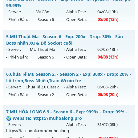
Thể loại: Mu Custom thêm đồ mới
Mu mới ra tháng 08 2026 - Mở máy chủ
Chí Tôn
vào 13h
99.99%
Antihack: SPK
ngày 04/08/2626
- Server:
Sài Gòn
- Alpha Test:
04/08
(13h)
- Phiên Bản:
Season 6
- Open Beta:
05/08
(13h)
Exp: 9999x - Drop: 90%
Kiểu reset: Reset In Game
Mu Sài Gòn - Miễn phí 99.99%
5.
MU Thuật Ma - Season 6 - Exp: 200x - Drop: 30% - Săn
Thể loại: Mu Bán Đồ Full Trong Shop
Mu mới ra tháng 08 2026 - Mở máy chủ
Sài Gòn
vào 13h
Boss nhận Xu & Đồ Socket cuối,
Antihack: Phoenix 2026
ngày 05/08/2626
- Server:
MU Thuật Ma
- Alpha Test:
02/08
(13h)
- Phiên Bản:
Season 6
- Open Beta:
04/08
(13h)
Exp: 9999x - Drop: 20%
Kiểu reset: Reset In Game
MU Thuật Ma - Săn Boss nhận Xu & Đồ Socket cuối,
6.
Chúa Tể Mu Season 2. - Season 2 - Exp: 300x - Drop: 20% -
Thể loại: Mu Custom thêm đồ mới
Mu mới ra tháng 08 2026 - Mở máy chủ
MU Thuật Ma
vào
Lộ trình,Boss Nhiều,Train Wcoin fre
Antihack: 8x
13h ngày 04/08/2626
- Server:
Chúa Tể 2.0 Classic
- Alpha Test:
05/08
(20h)
- Phiên Bản:
Season 2
- Open Beta:
06/08
(20h)
Exp: 200x - Drop: 30%
Kiểu reset: Reset In Game
Chúa Tể Mu Season 2. - Lộ trình,Boss Nhiều,Train Wcoin fre
7.
MU HỎA LONG 6.9 - Season 6 - Exp: 9999x - Drop: 99% -
Thể loại: Mu Nguyên bản Webzen
Mu mới ra tháng 08 2026 - Mở máy chủ
Chúa Tể 2.0 Classic
🌍 Website: https://muhoalong.pro
Antihack: VietGuard
vào 20h ngày 06/08/2626
- Server:
- Alpha Test:
31/07
(08h)
https://facebook.com/muhoalong
Exp: 300x - Drop: 20%