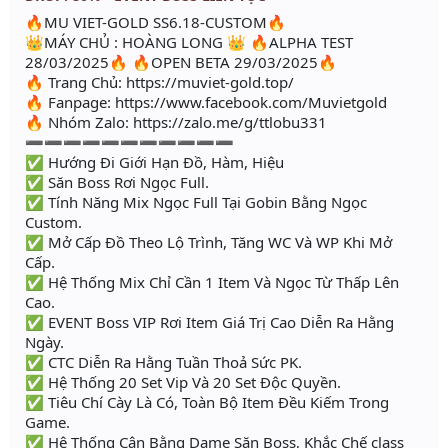
🔥MU VIET-GOLD SS6.18-CUSTOM🔥
👑MÁY CHỦ : HOÀNG LONG 👑 🔥ALPHA TEST
28/03/2025🔥 🔥OPEN BETA 29/03/2025🔥
🔥 Trang Chủ: https://muviet-gold.top/
🔥 Fanpage: https://www.facebook.com/Muvietgold
🔥 Nhóm Zalo: https://zalo.me/g/ttlobu331
➖➖➖➖➖➖➖➖➖➖➖
✅ Hướng Đi Giới Hạn Đồ, Hàm, Hiệu
✅ Săn Boss Rơi Ngọc Full.
✅ Tính Năng Mix Ngọc Full Tại Gobin Bằng Ngọc
Custom.
✅ Mở Cấp Đồ Theo Lộ Trình, Tăng WC Và WP Khi Mở
Cấp.
✅ Hệ Thống Mix Chỉ Cần 1 Item Và Ngọc Từ Thấp Lên
Cao.
✅ EVENT Boss VIP Rơi Item Giá Trị Cao Diễn Ra Hằng
Ngày.
✅ CTC Diễn Ra Hằng Tuần Thoả Sức PK.
✅ Hệ Thống 20 Set Vip Và 20 Set Độc Quyền.
✅ Tiêu Chí Cày Là Có, Toàn Bộ Item Đều Kiếm Trong
Game.
✅ Hệ Thống Cân Bằng Dame Săn Boss, Khắc Chế class