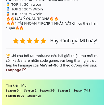
🥇 TOP 1 : 30m wcoin
🥈 TOP 2 : 20m Wcoin
🥉 TOP 3 : 10m wcoin
🔥🔥LƯU Ý QUAN TRỌNG🔥🔥
🔥🔥1 TÀI KHOẢN /1PC/IP 1 NHÂN VẬT Chỉ có thể nhận
1 giải🔥🔥
Hãy đánh giá MU này!
️🏆Ghi chú bởi Mumoira.tv: nếu bài giới thiệu mu mới ra
có like & share nhận code game, vui lòng tham gia trực
tiếp tại Fanpage của
MuViet-Gold
theo đường dẫn sau:
Fanpage
Tìm kiếm Mu:
Season 0-1
Season 2
Season 3-5
Season 6
Season 7-15
Season 16-20
Season 21