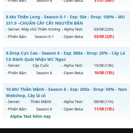
- Phiên Bản:
Season 6
- Open Beta:
31/07
(08h)
Kiểu reset: Reset In Game
Thể loại: Mu Nguyên bản Webzen
MU HỎA LONG 6.9 - 🌍 Website: https://muhoalong.pro
8.
Mu Thiên Long - Season 0-1 - Exp: 50x - Drop: 100% - MU
Antihack: antihack
Mu mới ra tháng 07 2026 - Mở máy chủ
SS1.9 –CHUẨN CÀY CẤY NGUYÊN BẢN
https://facebook.com/muhoalong
vào 08h ngày
- Server:
Máy chủ Thiên Vương
- Alpha Test:
03/08
(22h)
31/07/2626
- Phiên Bản:
Season 0-1
- Open Beta:
03/08
(22h)
Exp: 9999x - Drop: 99%
Mu Thiên Long - MU SS1.9 –CHUẨN CÀY CẤY NGUYÊN BẢN
Kiểu reset: Non Reset
9.
Drop Cực Cao - Season 6 - Exp: 888x - Drop: 20% - Cày Là
Mu mới ra tháng 08 2026 - Mở máy chủ
Máy chủ Thiên
Có Đánh Quái Nhận WC Ngọc
Thể loại: Mu Nguyên bản Webzen
Vương
vào 22h ngày 03/08/2626
- Server:
Cày Cuốc
- Alpha Test:
15/08
(13h)
Antihack: Xshiel
- Phiên Bản:
Season 6
- Open Beta:
16/08
(13h)
Exp: 50x - Drop: 100%
Kiểu reset: Reset In Game
Drop Cực Cao - Cày Là Có Đánh Quái Nhận WC Ngọc
10.
MU Thiên Mệnh - Season 6 - Exp: 200x - Drop: 50% - Non
Thể loại: Mu Nguyên bản Webzen
Mu mới ra tháng 08 2026 - Mở máy chủ
Cày Cuốc
vào 13h
Webshop, Cày là có
Antihack: Gameguard
ngày 16/08/2626
- Server:
Thiên Mệnh
- Alpha Test:
09/08
(11h)
- Phiên Bản:
Season 6
- Open Beta:
11/08
(13h)
Exp: 888x - Drop: 20%
Alpha Test hôm nay
Kiểu reset: Non Reset
Thể loại: Mu Nguyên bản Webzen
MU Thiên Mệnh - Non Webshop, Cày là có