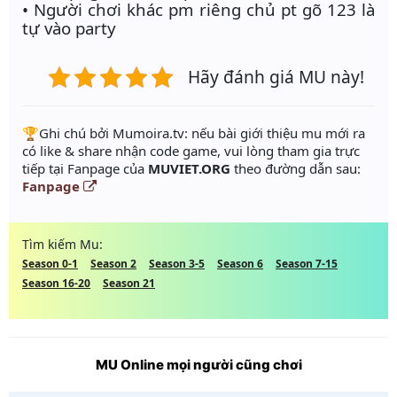
• Người chơi khác pm riêng chủ pt gõ 123 là
tự vào party
Hãy đánh giá MU này!
️🏆Ghi chú bởi Mumoira.tv: nếu bài giới thiệu mu mới ra
có like & share nhận code game, vui lòng tham gia trực
tiếp tại Fanpage của
MUVIET.ORG
theo đường dẫn sau:
Fanpage
Tìm kiếm Mu:
Season 0-1
Season 2
Season 3-5
Season 6
Season 7-15
Season 16-20
Season 21
MU Online mọi người cũng chơi