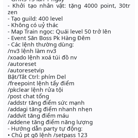
- Khởi tạo nhân vật: tặng 4000 point, 30tr
zen
- Tạo guild: 400 level
- Không có uỷ thác
- Map Train ngọc: Quái level 50 trở lên
- Event Săn Boss Pk Hàng Đêm
- Các lệnh thường dùng:
/nv3 lệnh làm nv3
/xoado lệnh xoá túi đồ nv
/autoreset
/autoresetvip
Bật/Tắt Ctrl: phím Del
/freepoint lệnh tẩy điểm
/pkclear lệnh rửa tội
/post chat tổng
/addstr tăng điểm sức mạnh
/addagi tăng điểm nhanh nhẹn
/addvit tăng điểm máu
/addene tăng điểm năng lượng
- Hướng dẫn party tự động:
• Chủ pt gõ lệnh /setpass 123