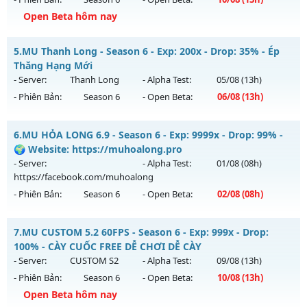
Exp: 500x - Drop: 20%
Open Beta hôm nay
Kiểu reset: Reset In Game
Thể loại: Mu Nguyên bản Webzen
Mu Việt Nam - GIẢI TRÍ-DỄ CHƠI
5.
MU Thanh Long - Season 6 - Exp: 200x - Drop: 35% - Ép
Antihack: FPS 60 - CHỐNG HACK 100%
Mu mới ra tháng 08 2026 - Mở máy chủ
Việt Nam
vào 13h
Thăng Hạng Mới
ngày 10/08/2626
- Server:
Thanh Long
- Alpha Test:
05/08
(13h)
- Phiên Bản:
Season 6
- Open Beta:
06/08
(13h)
Exp: 500x - Drop: 20%
Kiểu reset: Reset In Game
MU Thanh Long - Ép Thăng Hạng Mới
6.
MU HỎA LONG 6.9 - Season 6 - Exp: 9999x - Drop: 99% -
Thể loại: Mu Nguyên bản Webzen
Mu mới ra tháng 08 2026 - Mở máy chủ
Thanh Long
vào
🌍 Website: https://muhoalong.pro
Antihack: PRO
13h ngày 06/08/2626
- Server:
- Alpha Test:
01/08
(08h)
https://facebook.com/muhoalong
Exp: 200x - Drop: 35%
- Phiên Bản:
Season 6
- Open Beta:
02/08
(08h)
Kiểu reset: Reset In Game
Thể loại: Mu Custom thêm đồ mới
MU HỎA LONG 6.9 - 🌍 Website: https://muhoalong.pro
7.
MU CUSTOM 5.2 60FPS - Season 6 - Exp: 999x - Drop:
Antihack: CheatGuard
Mu mới ra tháng 08 2026 - Mở máy chủ
100% - CÀY CUỐC FREE DỄ CHƠI DỄ CÀY
https://facebook.com/muhoalong
vào 08h ngày
- Server:
CUSTOM S2
- Alpha Test:
09/08
(13h)
02/08/2626
- Phiên Bản:
Season 6
- Open Beta:
10/08
(13h)
Exp: 9999x - Drop: 99%
Open Beta hôm nay