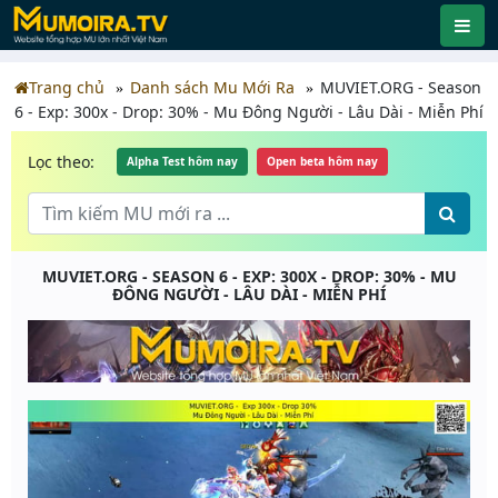
Trang chủ
Danh sách Mu Mới Ra
MUVIET.ORG - Season
6 - Exp: 300x - Drop: 30% - Mu Đông Người - Lâu Dài - Miễn Phí
Lọc theo:
Alpha Test hôm nay
Open beta hôm nay
MUVIET.ORG - SEASON 6 - EXP: 300X - DROP: 30% - MU
ĐÔNG NGƯỜI - LÂU DÀI - MIỄN PHÍ