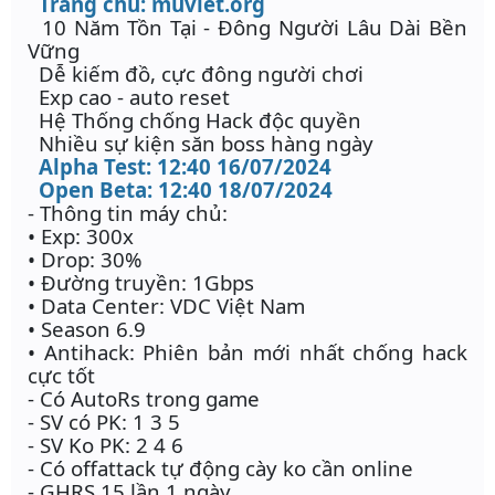
Trang chủ: muviet.org
10 Năm Tồn Tại - Đông Người Lâu Dài Bền
Vững
Dễ kiếm đồ, cực đông người chơi
Exp cao - auto reset
Hệ Thống chống Hack độc quyền
Nhiều sự kiện săn boss hàng ngày
Alpha Test: 12:40 16/07/2024
Open Beta: 12:40 18/07/2024
- Thông tin máy chủ:
• Exp: 300x
• Drop: 30%
• Đường truyền: 1Gbps
• Data Center: VDC Việt Nam
• Season 6.9
• Antihack: Phiên bản mới nhất chống hack
cực tốt
- Có AutoRs trong game
- SV có PK: 1 3 5
- SV Ko PK: 2 4 6
- Có offattack tự động cày ko cần online
- GHRS 15 lần 1 ngày