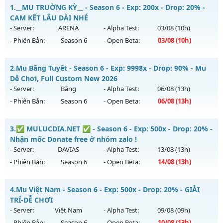
1.
__MU TRUỜNG KỲ__ - Season 6 - Exp: 200x - Drop: 20% -
CAM KẾT LÂU DÀI NHÉ
- Server:
ARENA
- Alpha Test:
03/08
(10h)
- Phiên Bản:
Season 6
- Open Beta:
03/08
(10h)
__MU TRUỜNG KỲ__ - CAM KẾT LÂU DÀI NHÉ
2.
Mu Băng Tuyết - Season 6 - Exp: 9998x - Drop: 90% - Mu
Mu mới ra tháng 08 2026 - Mở máy chủ
ARENA
vào 10h
Dễ Chơi, Full Custom New 2026
ngày 03/08/2626
- Server:
Băng
- Alpha Test:
06/08
(13h)
- Phiên Bản:
Season 6
- Open Beta:
06/08
(13h)
Exp: 200x - Drop: 20%
Kiểu reset: Reset In Game
Mu Băng Tuyết - Mu Dễ Chơi, Full Custom New 2026
3.
✅ MULUCDIA.NET ✅ - Season 6 - Exp: 500x - Drop: 20% -
Thể loại: Mu Nguyên bản Webzen
Mu mới ra tháng 08 2026 - Mở máy chủ
Băng
vào 13h ngày
Nhận mốc Donate free ở nhóm zalo !
Antihack: GoldShield
06/08/2626
- Server:
DAVIAS
- Alpha Test:
13/08
(13h)
- Phiên Bản:
Season 6
- Open Beta:
14/08
(13h)
Exp: 9998x - Drop: 90%
Kiểu reset: Reset In Game
✅ MULUCDIA.NET ✅ - Nhận mốc Donate free ở nhóm zalo !
4.
Mu Việt Nam - Season 6 - Exp: 500x - Drop: 20% - GIẢI
Thể loại: Mu Custom thêm đồ mới
Mu mới ra tháng 08 2026 - Mở máy chủ
DAVIAS
vào 13h
TRÍ-DỄ CHƠI
Antihack: Dragon
ngày 14/08/2626
- Server:
Việt Nam
- Alpha Test:
09/08
(09h)
- Phiên Bản:
Season 6
- Open Beta:
10/08
(13h)