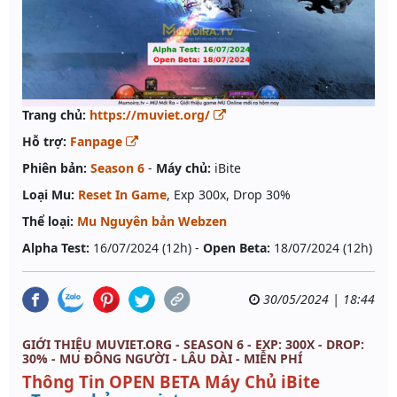
Trang chủ:
https://muviet.org/
Hỗ trợ:
Fanpage
Phiên bản:
Season 6
-
Máy chủ:
iBite
Loại Mu:
Reset In Game
, Exp 300x, Drop 30%
Thể loại:
Mu Nguyên bản Webzen
Alpha Test:
16/07/2024 (12h) -
Open Beta:
18/07/2024 (12h)
30/05/2024 | 18:44
GIỚI THIỆU MUVIET.ORG - SEASON 6 - EXP: 300X - DROP:
30% - MU ĐÔNG NGƯỜI - LÂU DÀI - MIỄN PHÍ
Thông Tin OPEN BETA Máy Chủ iBite