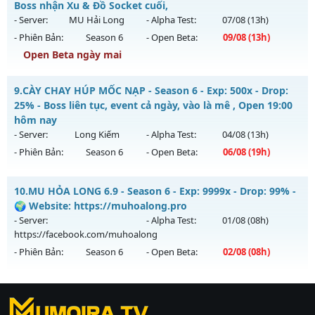
Mu mới ra tháng 08 2026 - Mở máy chủ
Huyền Giới
vào 19h
Boss nhận Xu & Đồ Socket cuối,
Antihack: Gold dragon
ngày 06/08/2626
- Server:
MU Hải Long
- Alpha Test:
07/08
(13h)
- Phiên Bản:
Season 6
- Open Beta:
09/08
(13h)
Exp: 9999x - Drop: 999%
Open Beta ngày mai
Kiểu reset: Reset In Game
Thể loại: Mu Custom thêm đồ mới
MU Hải Long - Săn Boss nhận Xu & Đồ Socket cuối,
9.
CÀY CHAY HÚP MỐC NẠP - Season 6 - Exp: 500x - Drop:
Antihack: Anti
Mu mới ra tháng 08 2026 - Mở máy chủ
MU Hải Long
vào
25% - Boss liên tục, event cả ngày, vào là mê , Open 19:00
13h ngày 09/08/2626
hôm nay
- Server:
Long Kiếm
- Alpha Test:
04/08
(13h)
Exp: 200x - Drop: 30%
- Phiên Bản:
Season 6
- Open Beta:
06/08
(19h)
Kiểu reset: Reset In Game
Thể loại: Mu Nguyên bản Webzen
CÀY CHAY HÚP MỐC NẠP - Boss liên tục, event cả ngày, vào
10.
MU HỎA LONG 6.9 - Season 6 - Exp: 9999x - Drop: 99% -
là mê , Open 19:00 hôm nay
Antihack: VietGuard
🌍 Website: https://muhoalong.pro
Mu mới ra tháng 08 2026 - Mở máy chủ
Long Kiếm
vào 19h
- Server:
- Alpha Test:
01/08
(08h)
ngày 06/08/2626
https://facebook.com/muhoalong
- Phiên Bản:
Season 6
- Open Beta:
02/08
(08h)
Exp: 500x - Drop: 25%
Kiểu reset: Reset In Game
MU HỎA LONG 6.9 - 🌍 Website: https://muhoalong.pro
Thể loại: Mu Nguyên bản Webzen
https://ktdb.net/
Mu mới ra tháng 08 2026 - Mở máy chủ
|
789club
|
Jun88
|
bắn cá