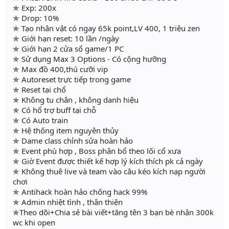
✯ Exp: 200x
✯ Drop: 10%
✯ Tạo nhân vật có ngay 65k point,LV 400, 1 triệu zen
✯ Giới hạn reset: 10 lần /ngày
✯ Giới hạn 2 cửa sổ game/1 PC
✯ Sử dụng Max 3 Options - Có cộng hưỡng
✯ Max đồ 400,thú cưỡi vip
✯ Autoreset trực tiếp trong game
✯ Reset tại chổ
✯ Không tu chân , không danh hiệu
✯ Có hổ trợ buff tại chỗ
✯ Có Auto train
✯ Hệ thống item nguyên thủy
✯ Dame class chỉnh sửa hoàn hảo
✯ Event phù hợp , Boss phân bổ theo lối cổ xưa
✯ Giờ Event được thiết kế hợp lý kích thích pk cả ngày
✯ Không thuê live và team vào câu kéo kích nạp người
chơi
✯ Antihack hoàn hảo chống hack 99%
✯ Admin nhiệt tình , thân thiện
✯Theo dõi+Chia sẻ bài viết+tăng tên 3 bạn bè nhận 300k
wc khi open