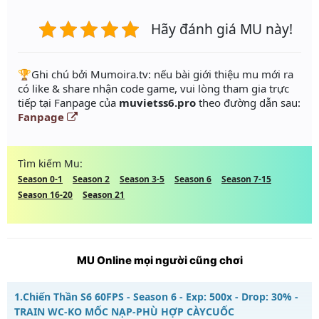
Hãy đánh giá MU này!
️🏆Ghi chú bởi Mumoira.tv: nếu bài giới thiệu mu mới ra
có like & share nhận code game, vui lòng tham gia trực
tiếp tại Fanpage của
muvietss6.pro
theo đường dẫn sau:
Fanpage
Tìm kiếm Mu:
Season 0-1
Season 2
Season 3-5
Season 6
Season 7-15
Season 16-20
Season 21
MU Online mọi người cũng chơi
1.
Chiến Thần S6 60FPS - Season 6 - Exp: 500x - Drop: 30% -
TRAIN WC-KO MỐC NẠP-PHÙ HỢP CÀYCUỐC