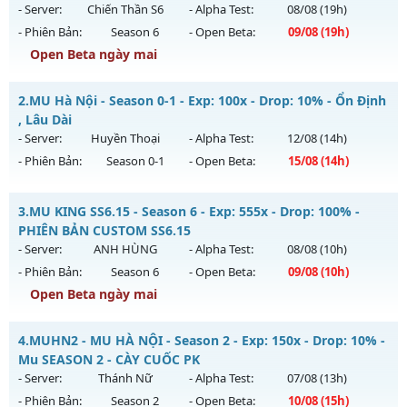
- Server:
Chiến Thần S6
- Alpha Test:
08/08
(19h)
- Phiên Bản:
Season 6
- Open Beta:
09/08
(19h)
Open Beta ngày mai
Chiến Thần S6 60FPS - TRAIN WC-KO MỐC NẠP-PHÙ HỢP
2.
MU Hà Nội - Season 0-1 - Exp: 100x - Drop: 10% - Ổn Định
CÀYCUỐC
, Lâu Dài
Mu mới ra tháng 08 2026 - Mở máy chủ
Chiến Thần S6
vào
- Server:
Huyền Thoại
- Alpha Test:
12/08
(14h)
19h ngày 09/08/2626
- Phiên Bản:
Season 0-1
- Open Beta:
15/08
(14h)
Exp: 500x - Drop: 30%
MU Hà Nội - Ổn Định , Lâu Dài
Kiểu reset: Reset In Game
3.
MU KING SS6.15 - Season 6 - Exp: 555x - Drop: 100% -
Mu mới ra tháng 08 2026 - Mở máy chủ
Huyền Thoại
vào
PHIÊN BẢN CUSTOM SS6.15
Thể loại: Mu Nguyên bản Webzen
14h ngày 15/08/2626
- Server:
ANH HÙNG
- Alpha Test:
08/08
(10h)
Antihack: antihack
- Phiên Bản:
Season 6
- Open Beta:
09/08
(10h)
Exp: 100x - Drop: 10%
Open Beta ngày mai
Kiểu reset: Reset In Game
Thể loại: Mu Nguyên bản Webzen
MU KING SS6.15 - PHIÊN BẢN CUSTOM SS6.15
4.
MUHN2 - MU HÀ NỘI - Season 2 - Exp: 150x - Drop: 10% -
Antihack: ICM
Mu mới ra tháng 08 2026 - Mở máy chủ
ANH HÙNG
vào 10h
Mu SEASON 2 - CÀY CUỐC PK
ngày 09/08/2626
- Server:
Thánh Nữ
- Alpha Test:
07/08
(13h)
- Phiên Bản:
Season 2
- Open Beta:
10/08
(15h)
Exp: 555x - Drop: 100%