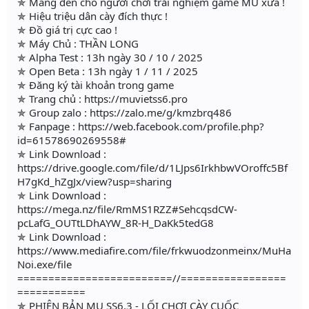
✯ Mang đến cho người chơi trải nghiệm game MU xưa !
✯ Hiệu triệu dân cày đích thực !
✯ Đồ giá trị cực cao !
✯ Máy Chủ : THẦN LONG
✯ Alpha Test : 13h ngày 30 / 10 / 2025
✯ Open Beta : 13h ngày 1 / 11 / 2025
✯ Đăng ký tài khoản trong game
✯ Trang chủ : https://muvietss6.pro
✯ Group zalo : https://zalo.me/g/kmzbrq486
✯ Fanpage : https://web.facebook.com/profile.php?
id=61578690269558#
✯ Link Download :
https://drive.google.com/file/d/1LJps6IrkhbwVOroffc5Bf
H7gKd_hZgJx/view?usp=sharing
✯ Link Download :
https://mega.nz/file/RmMS1RZZ#SehcqsdCW-
pcLafG_OUTtLDhAYW_8R-H_DaKk5tedG8
✯ Link Download :
https://www.mediafire.com/file/frkwuodzonmeinx/MuHa
Noi.exe/file
=========================//=================
===========
✯ PHIÊN BẢN MU SS6.3 - LỐI CHƠI CÀY CUỐC