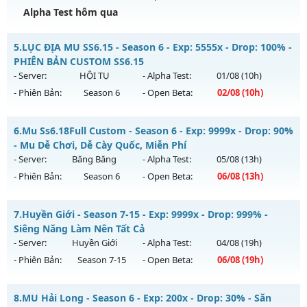
Alpha Test hôm qua
Kiểu reset: Reset In Game
Thể loại: Mu Custom thêm đồ mới
MUHN2 - MU HÀ NỘI - Mu SEASON 2 - CÀY CUỐC PK
5.
LỤC ĐỊA MU SS6.15 - Season 6 - Exp: 5555x - Drop: 100% -
Antihack: SPK
Mu mới ra tháng 08 2026 - Mở máy chủ
Thánh Nữ
vào 15h
PHIÊN BẢN CUSTOM SS6.15
ngày 10/08/2626
- Server:
HỘI TỤ
- Alpha Test:
01/08
(10h)
- Phiên Bản:
Season 6
- Open Beta:
02/08
(10h)
Exp: 150x - Drop: 10%
Kiểu reset: Reset In Game
LỤC ĐỊA MU SS6.15 - PHIÊN BẢN CUSTOM SS6.15
6.
Mu Ss6.18Full Custom - Season 6 - Exp: 9999x - Drop: 90%
Thể loại: Mu Nguyên bản Webzen
Mu mới ra tháng 08 2026 - Mở máy chủ
HỘI TỤ
vào 10h
- Mu Dễ Chơi, Dễ Cày Quốc, Miễn Phí
Antihack: IGMU.DEV
ngày 02/08/2626
- Server:
Băng Băng
- Alpha Test:
05/08
(13h)
- Phiên Bản:
Season 6
- Open Beta:
06/08
(13h)
Exp: 5555x - Drop: 100%
Kiểu reset: Reset In Game
Mu Ss6.18Full Custom - Mu Dễ Chơi, Dễ Cày Quốc, Miễn Phí
7.
Huyền Giới - Season 7-15 - Exp: 9999x - Drop: 999% -
Thể loại: Mu Custom thêm đồ mới
Mu mới ra tháng 08 2026 - Mở máy chủ
Băng Băng
vào 13h
Siêng Năng Làm Nên Tất Cả
Antihack: SPK
ngày 06/08/2626
- Server:
Huyền Giới
- Alpha Test:
04/08
(19h)
- Phiên Bản:
Season 7-15
- Open Beta:
06/08
(19h)
Exp: 9999x - Drop: 90%
Kiểu reset: Reset In Game
Huyền Giới - Siêng Năng Làm Nên Tất Cả
8.
MU Hải Long - Season 6 - Exp: 200x - Drop: 30% - Săn
Thể loại: Mu Custom thêm đồ mới