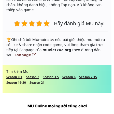
chân, không danh hiệu, không Top nạp, AD không can
thiệp vào game.
Hãy đánh giá MU này!
️🏆Ghi chú bởi Mumoira.tv: nếu bài giới thiệu mu mới ra
có like & share nhận code game, vui lòng tham gia trực
tiếp tại Fanpage của
muvietxua.org
theo đường dẫn
sau:
Fanpage
Tìm kiếm Mu:
Season 0-1
Season 2
Season 3-5
Season 6
Season 7-15
Season 16-20
Season 21
MU Online mọi người cũng chơi