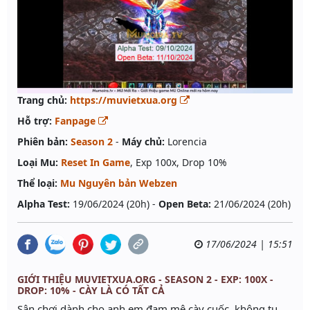
Trang chủ:
https://muvietxua.org
Hỗ trợ:
Fanpage
Phiên bản:
Season 2
-
Máy chủ:
Lorencia
Loại Mu:
Reset In Game
, Exp 100x, Drop 10%
Thể loại:
Mu Nguyên bản Webzen
Alpha Test:
19/06/2024 (20h) -
Open Beta:
21/06/2024 (20h)
17/06/2024 | 15:51
GIỚI THIỆU MUVIETXUA.ORG - SEASON 2 - EXP: 100X -
DROP: 10% - CÀY LÀ CÓ TẤT CẢ
Sân chơi dành cho anh em đam mê cày cuốc, không tu