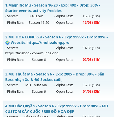
1.
Magnific Mu - Season 16-20 - Exp: 40x - Drop: 30% -
Starter events, activity freebies
- Server:
X40 Low
- Alpha Test:
15/08
(18h)
- Phiên Bản:
Season 16-20
- Open Beta:
15/08
(18h)
Magnific Mu - Starter events, activity freebies
2.
MU HỎA LONG 6.9 - Season 6 - Exp: 9999x - Drop: 99% -
Mu mới ra tháng 08 2026 - Mở máy chủ
X40 Low
vào 18h
🌍 Website: https://muhoalong.pro
ngày 15/08/2626
- Server:
- Alpha Test:
01/08
(11h)
https://facebook.com/muhoalong
Exp: 40x - Drop: 30%
- Phiên Bản:
Season 6
- Open Beta:
02/08
(11h)
Kiểu reset: Reset In Game
Thể loại: Mu Nguyên bản Webzen
MU HỎA LONG 6.9 - 🌍 Website: https://muhoalong.pro
3.
MU Thuật Ma - Season 6 - Exp: 200x - Drop: 30% - Săn
Antihack: Mega-Anti
Mu mới ra tháng 08 2026 - Mở máy chủ
Boss nhận Xu & Đồ Socket cuối,
https://facebook.com/muhoalong
vào 11h ngày
- Server:
MU Thuật Ma
- Alpha Test:
02/08
(13h)
02/08/2626
- Phiên Bản:
Season 6
- Open Beta:
04/08
(13h)
Exp: 9999x - Drop: 99%
MU Thuật Ma - Săn Boss nhận Xu & Đồ Socket cuối,
Kiểu reset: Non Reset
4.
Mu Độc Quyền - Season 6 - Exp: 9999x - Drop: 90% - MU
Mu mới ra tháng 08 2026 - Mở máy chủ
MU Thuật Ma
vào
CUSTOM CÀY CUỐC FREE ĐỒ HỌA ĐẸP
Thể loại: Mu Nguyên bản Webzen
13h ngày 04/08/2626
- Server:
Độc Quyền Sv2
- Alpha Test:
06/08
(13h)