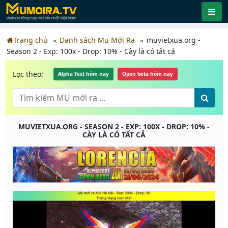
Trang chủ
Danh sách Mu Mới Ra
muvietxua.org -
Season 2 - Exp: 100x - Drop: 10% - Cày là có tất cả
Lọc theo:
Alpha Test hôm nay
Open beta hôm nay
MUVIETXUA.ORG - SEASON 2 - EXP: 100X - DROP: 10% -
CÀY LÀ CÓ TẤT CẢ