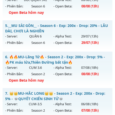
Antihack: XShield
- Phiên Bản:
Season 6
- Open Beta:
08/08
(13h)
Exp: 200x - Drop: 30%
Open Beta hôm nay
Kiểu reset: Reset In Game
Thể loại: Mu Nguyên bản Webzen
Mu Độc Quyền - MU CUSTOM CÀY CUỐC FREE ĐỒ HỌA ĐẸP
5.
__MU SÀI GÒN__ - Season 6 - Exp: 200x - Drop: 20% - LÂU
Antihack: VietGuard
Mu mới ra tháng 08 2026 - Mở máy chủ
Độc Quyền Sv2
vào
DÀI, CHƠI LÀ NGHIỀN
13h ngày 08/08/2626
- Server:
QUẬN 6
- Alpha Test:
29/07
(13h)
- Phiên Bản:
Season 6
- Open Beta:
29/07
(13h)
Exp: 9999x - Drop: 90%
Kiểu reset: Reset In Game
__MU SÀI GÒN__ - LÂU DÀI, CHƠI LÀ NGHIỀN
6.
🔥🔥MU-Lãng Tử🔥 - Season 2 - Exp: 200x - Drop: 5% -
Thể loại: Mu Custom thêm đồ mới
Mu mới ra tháng 07 2026 - Mở máy chủ
QUẬN 6
vào 13h
🔥PK máu lửa,Thiên Đường bất tận🔥
Antihack: SharkGaurd
ngày 29/07/2626
- Server:
CỤM 3.6
- Alpha Test:
07/08
(18h)
- Phiên Bản:
Season 2
- Open Beta:
08/08
(13h)
Exp: 200x - Drop: 20%
Open Beta hôm nay
Kiểu reset: Reset In Game
Thể loại: Mu Nguyên bản Webzen
🔥🔥MU-Lãng Tử🔥 - 🔥PK máu lửa,Thiên Đường bất tận🔥
7.
👑👑MU-HẮC LONG👑👑 - Season 2 - Exp: 200x - Drop:
Antihack: AntiShark
Mu mới ra tháng 08 2026 - Mở máy chủ
CỤM 3.6
vào 13h
5% - 💀QUYẾT CHIẾN SINH TỬ💀
ngày 08/08/2626
- Server:
CUM-3.5
- Alpha Test:
06/08
(18h)
- Phiên Bản:
Season 2
- Open Beta:
07/08
(13h)
Exp: 200x - Drop: 5%