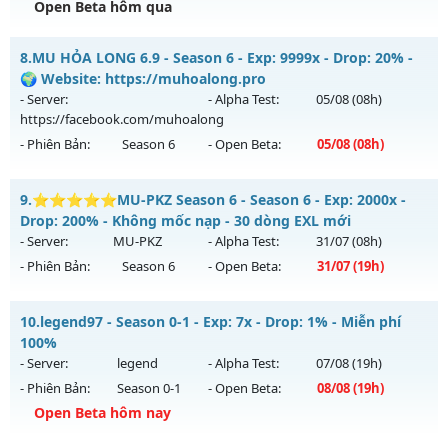
Open Beta hôm qua
Kiểu reset: Reset In Game
Thể loại: Mu Nguyên bản Webzen
👑👑MU-HẮC LONG👑👑 - 💀QUYẾT CHIẾN SINH TỬ💀
8.
MU HỎA LONG 6.9 - Season 6 - Exp: 9999x - Drop: 20% -
Antihack: Sharkguard
Mu mới ra tháng 08 2026 - Mở máy chủ
CUM-3.5
vào 13h
🌍 Website: https://muhoalong.pro
ngày 07/08/2626
- Server:
- Alpha Test:
05/08
(08h)
https://facebook.com/muhoalong
Exp: 200x - Drop: 5%
- Phiên Bản:
Season 6
- Open Beta:
05/08
(08h)
Kiểu reset: Reset In Game
Thể loại: Mu Nguyên bản Webzen
MU HỎA LONG 6.9 - 🌍 Website: https://muhoalong.pro
9.
⭐⭐⭐⭐⭐MU-PKZ Season 6 - Season 6 - Exp: 2000x -
Antihack: Sharkguard
Mu mới ra tháng 08 2026 - Mở máy chủ
Drop: 200% - Không mốc nạp - 30 dòng EXL mới
https://facebook.com/muhoalong
vào 08h ngày
- Server:
MU-PKZ
- Alpha Test:
31/07
(08h)
05/08/2626
- Phiên Bản:
Season 6
- Open Beta:
31/07
(19h)
Exp: 9999x - Drop: 20%
⭐⭐⭐⭐⭐MU-PKZ Season 6 - Không mốc nạp - 30 dòng
Kiểu reset: Non Reset
10.
legend97 - Season 0-1 - Exp: 7x - Drop: 1% - Miễn phí
EXL mới
100%
Thể loại: Mu Nguyên bản Webzen
Mu mới ra tháng 07 2026 - Mở máy chủ
MU-PKZ
vào 19h
- Server:
legend
- Alpha Test:
07/08
(19h)
Antihack: XShield
ngày 31/07/2626
- Phiên Bản:
Season 0-1
- Open Beta:
08/08
(19h)
Exp: 2000x - Drop: 200%
Open Beta hôm nay
Kiểu reset: Reset In Game