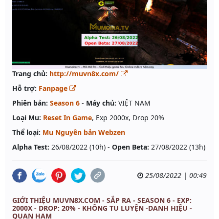
Trang chủ:
http://muvn8x.com/
Hỗ trợ:
Fanpage
Phiên bản:
Season 6
-
Máy chủ:
VIỆT NAM
Loại Mu:
Reset In Game
, Exp 2000x, Drop 20%
Thể loại:
Mu Nguyên bản Webzen
Alpha Test:
26/08/2022 (10h) -
Open Beta:
27/08/2022 (13h)
25/08/2022 | 00:49
GIỚI THIỆU MUVN8X.COM - SẮP RA - SEASON 6 - EXP:
2000X - DROP: 20% - KHÔNG TU LUYỆN -DANH HIỆU -
QUAN HAM