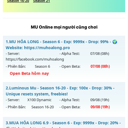
Season 16-20
Season 21
MU Online mọi người cũng chơi
1.
MU HỎA LONG - Season 6 - Exp: 9999x - Drop: 99% - 🌍
Website: https://muhoalong.pro
- Server:
- Alpha Test:
07/08
(08h)
https://facebook.com/muhoalong
- Phiên Bản:
Season 6
- Open Beta:
07/08
(08h)
Open Beta hôm nay
MU HỎA LONG - 🌍 Website: https://muhoalong.pro
2.
Luminous Mu - Season 16-20 - Exp: 100x - Drop: 30% -
Mu mới ra tháng 08 2026 - Mở máy chủ
Unique resets system, freebies!
https://facebook.com/muhoalong
vào 08h ngày
- Server:
X100 Dynamic
- Alpha Test:
09/08
(19h)
07/08/2626
- Phiên Bản:
Season 16-20
- Open Beta:
09/08
(19h)
Exp: 9999x - Drop: 99%
Luminous Mu - Unique resets system, freebies!
Kiểu reset: Non Reset
3.
MUA HỎA LONG 6.9 - Season 6 - Exp: 9999x - Drop: 20% -