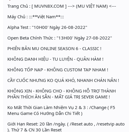
Trang Chủ : [ MUVN8X.COM ] ---> (MU VIỆT NAM) <---
Máy Chủ : :::**Việt Nam**:::
Alpha Test : "10H00' Ngày 26-08-2022"
Open Beta Chính Thức : "13H00' Ngày 27-08-2022"
PHIÊN BẢN MU ONLINE SEASON 6 - CLASSIC !
KHÔNG DANH HIỆU - TU LUYỆN - QUÂN HÀM !
KHÔNG TỐP NẠP - KHÔNG CUSTOM TẠP NHAM !
CẦY CUỐC NHƯNG KO QUÁ KHÓ, NHANH CHÁN NẢN !
KHÔNG XIN - KHÔNG CHO - KHÔNG HỖ TRỢ THÀNH
PHẦN THÍCH ĂN SẴN - MẤT GIÁ TRỊ SEVER GAME !
Ko Mất Thời Gian Làm Nhiệm Vụ 2 & 3 : /Change ( F5
Menu Game Có Hướng Dẫn Chi Tiết )
Giới Hạn Reset: 20 lần /ngày. ( /Reset auto , /resetvip auto
). Thứ 7 & CN 30 Lần Reset