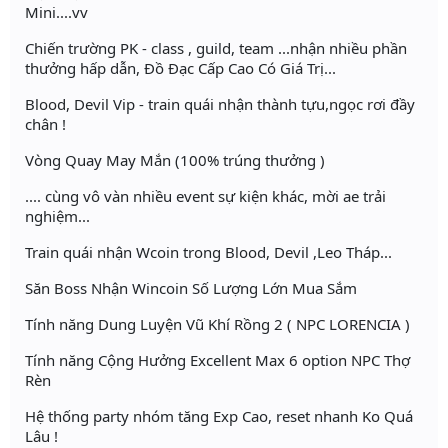
Mini....vv
Chiến trường PK - class , guild, team ...nhận nhiều phần
thưởng hấp dẫn, Đồ Đạc Cấp Cao Có Giá Trị...
Blood, Devil Vip - train quái nhận thành tựu,ngọc rơi đầy
chân !
Vòng Quay May Mắn (100% trúng thưởng )
.... cùng vô vàn nhiều event sự kiện khác, mời ae trải
nghiệm...
Train quái nhận Wcoin trong Blood, Devil ,Leo Tháp...
Săn Boss Nhận Wincoin Số Lượng Lớn Mua Sắm
Tính năng Dung Luyện Vũ Khí Rồng 2 ( NPC LORENCIA )
Tính năng Cộng Hưởng Excellent Max 6 option NPC Thợ
Rèn
Hệ thống party nhóm tăng Exp Cao, reset nhanh Ko Quá
Lâu !