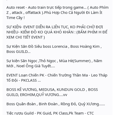
Auto reset - Auto train trực tiếp trong game... ( Auto Phím
Z , attack , offattack ).Phù Hợp Cho Cả Người Đi Làm Ít
Time Cầy !
SỰ KIỆN- EVENT DIỄN RA LIÊN TỤC, KO PHẢI CHỜ ĐỢI
NHIỀU- KIẾM ĐỒ KO QUÁ KHÓ KHĂN : (BẤM PHÍM H ĐỂ
XEM CHI TIẾT EVENT )
Sự Kiện Săn Đồ Siêu boss Lorencia , Boss Hoàng Kim ,
Boss GUILD...
Sự kiện Săn Ngọc ,Thỏ Ngọc , Mùa Hè(Summer) , Năm
Mới , Noel Ông Già Tuyết....
EVENT Loạn Chiến PK - Chiến Trường Thần Ma - Leo Tháp
Tổ Đội - PKCLASS ...
BOSS KÊ VƯƠNG, MEDUSA, KUNDUN GOLD , BOSS
GUILD, EROHIM,QUỶ VƯƠNG....vv
Boss Quân đoàn , Binh Đoàn , Rồng Đỏ, Quỷ XƯơng......
Tiệc rượu Guild - PK Guid, PK Class,Pk Team - CTC