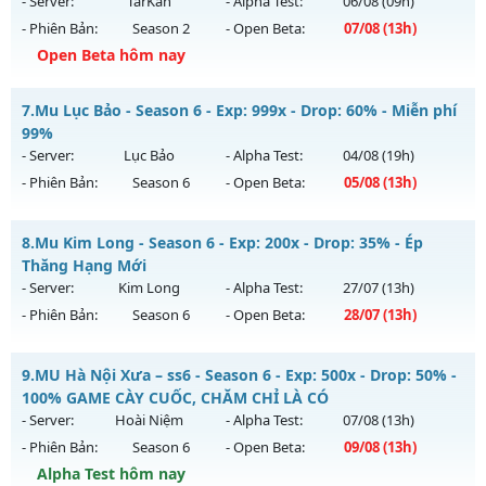
- Server:
TarKan
- Alpha Test:
06/08
(09h)
- Phiên Bản:
Season 2
- Open Beta:
07/08
(13h)
Exp: 500x - Drop: 50%
Open Beta hôm nay
Kiểu reset: Reset In Game
Thể loại: Mu Nguyên bản Webzen
S2FPT - GIẢI TRÍ-DỄ CHƠI
7.
Mu Lục Bảo - Season 6 - Exp: 999x - Drop: 60% - Miễn phí
Antihack: MU8X
Mu mới ra tháng 08 2026 - Mở máy chủ
TarKan
vào 13h
99%
ngày 07/08/2626
- Server:
Lục Bảo
- Alpha Test:
04/08
(19h)
- Phiên Bản:
Season 6
- Open Beta:
05/08
(13h)
Exp: 500x - Drop: 20%
Kiểu reset: Reset In Game
Mu Lục Bảo - Miễn phí 99%
8.
Mu Kim Long - Season 6 - Exp: 200x - Drop: 35% - Ép
Thể loại: Mu Nguyên bản Webzen
Mu mới ra tháng 08 2026 - Mở máy chủ
Lục Bảo
vào 13h
Thăng Hạng Mới
Antihack: PRO
ngày 05/08/2626
- Server:
Kim Long
- Alpha Test:
27/07
(13h)
- Phiên Bản:
Season 6
- Open Beta:
28/07
(13h)
Exp: 999x - Drop: 60%
Kiểu reset: Non Reset
Mu Kim Long - Ép Thăng Hạng Mới
9.
MU Hà Nội Xưa – ss6 - Season 6 - Exp: 500x - Drop: 50% -
Thể loại: Mu Custom thêm đồ mới
Mu mới ra tháng 07 2026 - Mở máy chủ
Kim Long
vào 13h
100% GAME CÀY CUỐC, CHĂM CHỈ LÀ CÓ
Antihack: SharkAnti
ngày 28/07/2626
- Server:
Hoài Niệm
- Alpha Test:
07/08
(13h)
- Phiên Bản:
Season 6
- Open Beta:
09/08
(13h)
Exp: 200x - Drop: 35%
Alpha Test hôm nay
Kiểu reset: Reset In Game