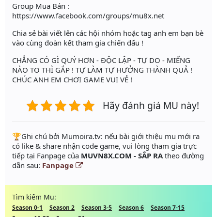
Group Mua Bán :
https://www.facebook.com/groups/mu8x.net
Chia sẻ bài viết lên các hội nhóm hoặc tag anh em bạn bè
vào cùng đoàn kết tham gia chiến đấu !
CHẲNG CÓ GÌ QUÝ HƠN - ĐỘC LẬP - TỰ DO - MIẾNG
NÀO TO THÌ GẮP ! TỰ LÀM TỰ HƯỞNG THÀNH QUẢ !
CHÚC ANH EM CHƠI GAME VUI VẺ !
Hãy đánh giá MU này!
️🏆Ghi chú bởi Mumoira.tv: nếu bài giới thiệu mu mới ra
có like & share nhận code game, vui lòng tham gia trực
tiếp tại Fanpage của
MUVN8X.COM - SẮP RA
theo đường
dẫn sau:
Fanpage
Tìm kiếm Mu:
Season 0-1
Season 2
Season 3-5
Season 6
Season 7-15