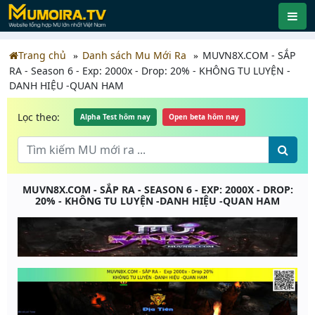
Trang chủ
Danh sách Mu Mới Ra
MUVN8X.COM - SẮP
RA - Season 6 - Exp: 2000x - Drop: 20% - KHÔNG TU LUYỆN -
DANH HIỆU -QUAN HAM
Lọc theo:
Alpha Test hôm nay
Open beta hôm nay
MUVN8X.COM - SẮP RA - SEASON 6 - EXP: 2000X - DROP:
20% - KHÔNG TU LUYỆN -DANH HIỆU -QUAN HAM