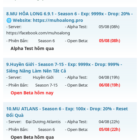
Kiểu reset: Reset In Game
Thể loại: Mu Nguyên bản Webzen
MU Hà Nội Xưa – ss6 - 100% GAME CÀY CUỐC, CHĂM CHỈ LÀ
8.
MU HỎA LONG 6.9.1 - Season 6 - Exp: 9999x - Drop: 20% -
CÓ
Antihack: IGMU.DEV
🌐 Website: https://muhoalong.pro
Mu mới ra tháng 08 2026 - Mở máy chủ
Hoài Niệm
vào 13h
- Server:
- Alpha Test:
05/08
(08h)
ngày 09/08/2626
https://facebook.com/muhoalong
- Phiên Bản:
Season 6
- Open Beta:
05/08
(08h)
Exp: 500x - Drop: 50%
Alpha Test hôm qua
Kiểu reset: Reset In Game
Thể loại: Mu Nguyên bản Webzen
MU HỎA LONG 6.9.1 - 🌐 Website: https://muhoalong.pro
9.
Huyền Giới - Season 7-15 - Exp: 9999x - Drop: 999% -
Antihack: BDCAM
Mu mới ra tháng 08 2026 - Mở máy chủ
Siêng Năng Làm Nên Tất Cả
https://facebook.com/muhoalong
vào 08h ngày
- Server:
Huyền Giới
- Alpha Test:
04/08
(19h)
05/08/2626
- Phiên Bản:
Season 7-15
- Open Beta:
06/08
(19h)
Exp: 9999x - Drop: 20%
Open Beta hôm nay
Kiểu reset: Non Reset
Huyền Giới - Siêng Năng Làm Nên Tất Cả
10.
MU ATLANS - Season 6 - Exp: 100x - Drop: 20% - Reset
Thể loại: Mu Nguyên bản Webzen
Mu mới ra tháng 08 2026 - Mở máy chủ
Huyền Giới
vào 19h
Đổi Quà
Antihack: XShield
ngày 06/08/2626
- Server:
Đại Dương Atlantis
- Alpha Test:
04/08
(22h)
- Phiên Bản:
Season 6
- Open Beta:
05/08
(22h)
Exp: 9999x - Drop: 999%
Open Beta hôm qua
Kiểu reset: Reset In Game