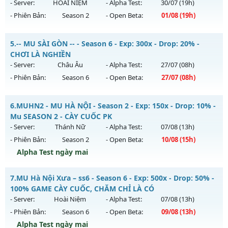
ngày 02/08/2626
- Server:
HOÀI NIỆM
- Alpha Test:
30/07
(19h)
Antihack: VIP SHIELD
- Phiên Bản:
Season 2
- Open Beta:
01/08
(19h)
Exp: 300x - Drop: 20%
Kiểu reset: Reset In Game
MU CỔ XƯA - Cày Cuốc 100%, Không Custom
5.
-- MU SÀI GÒN -- - Season 6 - Exp: 300x - Drop: 20% -
Thể loại: Mu Nguyên bản Webzen
Mu mới ra tháng 08 2026 - Mở máy chủ
HOÀI NIỆM
vào 19h
CHƠI LÀ NGHIỀN
Antihack: GoldShield
ngày 01/08/2626
- Server:
Châu Âu
- Alpha Test:
27/07
(08h)
- Phiên Bản:
Season 6
- Open Beta:
27/07
(08h)
Exp: 100x - Drop: 10%
Kiểu reset: Reset In Game
-- MU SÀI GÒN -- - CHƠI LÀ NGHIỀN
6.
MUHN2 - MU HÀ NỘI - Season 2 - Exp: 150x - Drop: 10% -
Thể loại: Mu Nguyên bản Webzen
Mu mới ra tháng 07 2026 - Mở máy chủ
Châu Âu
vào 08h
Mu SEASON 2 - CÀY CUỐC PK
Antihack: Phiên bản mới nhất
ngày 27/07/2626
- Server:
Thánh Nữ
- Alpha Test:
07/08
(13h)
- Phiên Bản:
Season 2
- Open Beta:
10/08
(15h)
Exp: 300x - Drop: 20%
Alpha Test ngày mai
Kiểu reset: Reset In Game
Thể loại: Mu Nguyên bản Webzen
MUHN2 - MU HÀ NỘI - Mu SEASON 2 - CÀY CUỐC PK
7.
MU Hà Nội Xưa – ss6 - Season 6 - Exp: 500x - Drop: 50% -
Antihack: UGK ANTIHACK
Mu mới ra tháng 08 2026 - Mở máy chủ
Thánh Nữ
vào 15h
100% GAME CÀY CUỐC, CHĂM CHỈ LÀ CÓ
ngày 10/08/2626
- Server:
Hoài Niệm
- Alpha Test:
07/08
(13h)
- Phiên Bản:
Season 6
- Open Beta:
09/08
(13h)
Exp: 150x - Drop: 10%
Alpha Test ngày mai