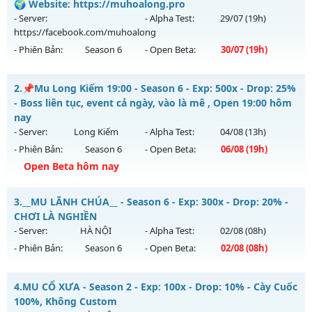
🌍 Website: https://muhoalong.pro
- Server:
- Alpha Test:
29/07
(19h)
https://facebook.com/muhoalong
- Phiên Bản:
Season 6
- Open Beta:
30/07
(19h)
MU HỎA LONG 6.9 - 🌍 Website: https://muhoalong.pro
2.
📌Mu Long Kiếm 19:00 - Season 6 - Exp: 500x - Drop: 25%
Mu mới ra tháng 07 2026 - Mở máy chủ
- Boss liên tục, event cả ngày, vào là mê , Open 19:00 hôm
https://facebook.com/muhoalong
vào 19h ngày
nay
30/07/2626
- Server:
Long Kiếm
- Alpha Test:
04/08
(13h)
- Phiên Bản:
Season 6
- Open Beta:
06/08
(19h)
Exp: 9999x - Drop: 99%
Open Beta hôm nay
Kiểu reset: Non Reset
Thể loại: Mu Nguyên bản Webzen
📌Mu Long Kiếm 19:00 - Boss liên tục, event cả ngày, vào là
3.
__MU LÃNH CHÚA__ - Season 6 - Exp: 300x - Drop: 20% -
mê , Open 19:00 hôm nay
Antihack: Xshiel
CHƠI LÀ NGHIỀN
Mu mới ra tháng 08 2026 - Mở máy chủ
Long Kiếm
vào 19h
- Server:
HÀ NỘI
- Alpha Test:
02/08
(08h)
ngày 06/08/2626
- Phiên Bản:
Season 6
- Open Beta:
02/08
(08h)
Exp: 500x - Drop: 25%
__MU LÃNH CHÚA__ - CHƠI LÀ NGHIỀN
Kiểu reset: Reset In Game
4.
MU CỔ XƯA - Season 2 - Exp: 100x - Drop: 10% - Cày Cuốc
Mu mới ra tháng 08 2026 - Mở máy chủ
HÀ NỘI
vào 08h
100%, Không Custom
Thể loại: Mu Nguyên bản Webzen