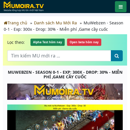
Trang chủ
Danh sách Mu Mới Ra
MuWebzen - Season
0-1 - Exp: 300x - Drop: 30% - Miễn phí ,Game cầy cuốc
Lọc theo:
Alpha Test hôm nay
Open beta hôm nay
MUWEBZEN - SEASON 0-1 - EXP: 300X - DROP: 30% - MIỄN
PHÍ ,GAME CẦY CUỐC