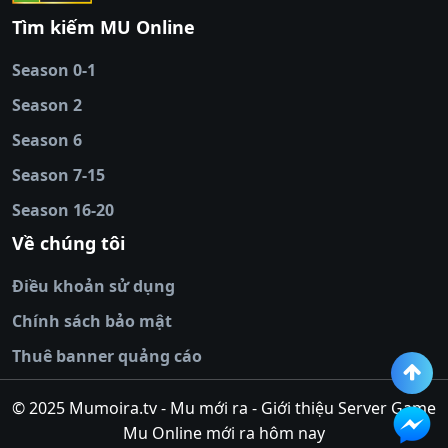
88
|
tài xỉu
Tìm kiếm MU Online
online
|
sunwin
|
hitclub
|
b52club
|
iwin
cái uy tín
|
kèo nhà
Season 0-1
cái
|
nowgoal
|
1gom
|
net88
|
max88
|
Season 2
đĩa
|
bắn cá đổi
thưởng
Season 6
|
https://bongdalu.ceo
|
trang chủ
fly88
|
new88
|
https://keonhacai.claims/
|
ht
Season 7-15
bóng đá
|
NEW88
|
socolive
Season 16-20
tv
|
hitclub
|
ok9
|
Hitclub
|
Vic88
|
Red8
win
|
Xoilac
|
open 88
|
open 88
|
sun
Về chúng tôi
win
|
hit club
|
Kingfun
|
game bài đổi
Điều khoản sử dụng
thưởng
|
rik vip
|
game bắn cá đổi
thưởng
|
giai ma keo nha
Chính sách bảo mật
cai
|
8xbet
|
MB66
|
ty le ca
Thuê banner quảng cáo
cuoc
|
https://lv88.space/
|
NK88
|
tài xỉu
online
|
tài xỉu online
|
hit club
|
top nhà
© 2025 Mumoira.tv - Mu mới ra - Giới thiệu Server Game
cái uy
Mu Online mới ra hôm nay
tín
|
go88
|
https://ok88vin.com/
|
789BET