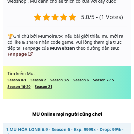
wedshop . Mu dành cho ae thích cổ xưa với cày cuốc
5.0/5 - (1 Votes)
️🏆Ghi chú bởi Mumoira.tv: nếu bài giới thiệu mu mới ra
có like & share nhận code game, vui lòng tham gia trực
tiếp tại Fanpage của
MuWebzen
theo đường dẫn sau:
Fanpage
Tìm kiếm Mu:
Season 0-1
Season 2
Season 3-5
Season 6
Season 7-15
Season 16-20
Season 21
MU Online mọi người cũng chơi
1.
MU HỎA LONG 6.9 - Season 6 - Exp: 9999x - Drop: 99% -