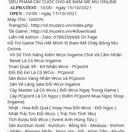
SIÊU PHẨM CÀY CUỐC CHO AE ĐAM MÊ MU ONLINE
𝐀𝐋𝐏𝐇𝐀𝐓𝐄𝐒𝐓 : 10:00 - ngày 15/10/2021
𝐎𝐏𝐄𝐍 : 10:00 - ngày 17/10/2021
Máy Chủ : GAION
Trangchủ : http://id.muzero.vn/index.php
Tải Game : http://id.muzero.vn/#download
Liên Hệ Admin : Zalo: 0786356686 Or Fage
Hỗ Trợ Game Thủ Hết Mình Vì Đam Mê Cháy Bỏng Mu
Online
Vô Số Tính Năng Kiếm Wcoi Ingame Chơi Và Cảm Nhận
Reset Là Có Wcoi Ingame.
Trian Quái 3R - K4 Nhận Wcoi - PCpoint
Đổi Đồ Exl Là Có WCoi - PCpoint
Săn Boss Vàng Nhận Wcoi và PCpoint
Săn Vé Làng Sata Đổi Wcoi ingame
Cày Master Là Có Wcoi ( Đổi Wcoi Ngay Trong Game )
Cày PCpoint Là Có Ngọc ( Điểm PCpoint Mua Ngọc Shop
Ingame)
Nhặt - Hoa Đổi Quà ( Xoay Hoa Đổi Wcoi - Đổi Ngọc )
Nhặt Trái Tim Đổi Wcoi. ( Trái Tim Tình Yêu)
Tích Rượu Đổi Wcoi ( Event Anh Hùng Tửu )
Săn KunDun Gold - KunDun - Rồng Đỏ - Medusa - Elohim
- Nhện - Blagass Nhận : Ngọc Vip - Đồ - Hòm Tiền - Khuôn