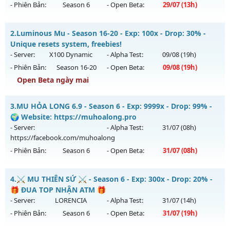
- Phiên Bản:
Season 6
- Open Beta:
29/07
(13h)
ĐUA TOP NHẬN MỐC NẠP - TẶNG 5M WC+SET 400 FULL
2.
Luminous Mu - Season 16-20 - Exp: 100x - Drop: 30% -
THẦN FREE
Unique resets system, freebies!
Mu mới ra tháng 07 2026 - Mở máy chủ
BOSS XUYÊN ĐÊM,
- Server:
X100 Dynamic
- Alpha Test:
09/08
(19h)
WC RƠI NHƯ MƯA
vào 13h ngày 29/07/2626
- Phiên Bản:
Season 16-20
- Open Beta:
09/08
(19h)
Exp: 9999x - Drop: 80%
Open Beta ngày mai
Kiểu reset: Reset In Game
Luminous Mu - Unique resets system, freebies!
3.
MU HỎA LONG 6.9 - Season 6 - Exp: 9999x - Drop: 99% -
Thể loại: Mu Nguyên bản Webzen
Mu mới ra tháng 08 2026 - Mở máy chủ
X100 Dynamic
vào
🌍 Website: https://muhoalong.pro
Antihack: KHÔNG THỂ HACK
19h ngày 09/08/2626
- Server:
- Alpha Test:
31/07
(08h)
https://facebook.com/muhoalong
Exp: 100x - Drop: 30%
- Phiên Bản:
Season 6
- Open Beta:
31/07
(08h)
Kiểu reset: Reset In Game
Thể loại: Mu Nguyên bản Webzen
MU HỎA LONG 6.9 - 🌍 Website: https://muhoalong.pro
4.
⚔️ MU THIÊN SỨ ⚔️ - Season 6 - Exp: 300x - Drop: 20% -
Antihack: Yes
Mu mới ra tháng 07 2026 - Mở máy chủ
🎁 ĐUA TOP NHẬN ATM 🎁
https://facebook.com/muhoalong
vào 08h ngày
- Server:
LORENCIA
- Alpha Test:
31/07
(14h)
31/07/2626
- Phiên Bản:
Season 6
- Open Beta:
31/07
(19h)
Exp: 9999x - Drop: 99%