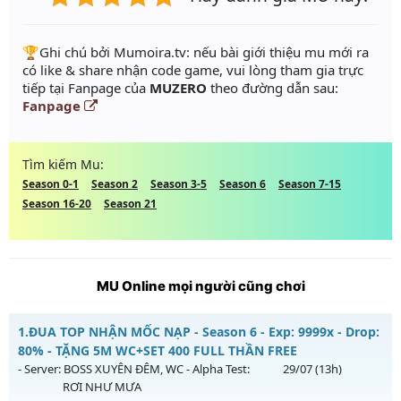
️🏆Ghi chú bởi Mumoira.tv: nếu bài giới thiệu mu mới ra
có like & share nhận code game, vui lòng tham gia trực
tiếp tại Fanpage của
MUZERO
theo đường dẫn sau:
Fanpage
Tìm kiếm Mu:
Season 0-1
Season 2
Season 3-5
Season 6
Season 7-15
Season 16-20
Season 21
MU Online mọi người cũng chơi
1.
ĐUA TOP NHẬN MỐC NẠP - Season 6 - Exp: 9999x - Drop:
80% - TẶNG 5M WC+SET 400 FULL THẦN FREE
- Server:
BOSS XUYÊN ĐÊM, WC
- Alpha Test:
29/07
(13h)
RƠI NHƯ MƯA