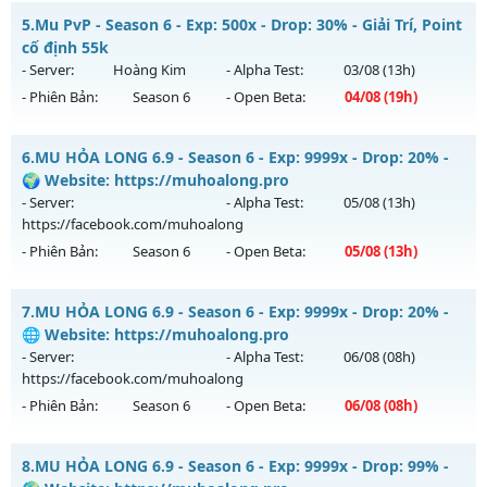
⚔️ MU THIÊN SỨ ⚔️ - 🎁 ĐUA TOP NHẬN ATM 🎁
Kiểu reset: Non Reset
5.
Mu PvP - Season 6 - Exp: 500x - Drop: 30% - Giải Trí, Point
Mu mới ra tháng 07 2026 - Mở máy chủ
LORENCIA
vào 19h
cố định 55k
Thể loại: Mu Nguyên bản Webzen
ngày 31/07/2626
- Server:
Hoàng Kim
- Alpha Test:
03/08
(13h)
Antihack: Xshiel
- Phiên Bản:
Season 6
- Open Beta:
04/08
(19h)
Exp: 300x - Drop: 20%
Kiểu reset: Reset In Game
Mu PvP - Giải Trí, Point cố định 55k
6.
MU HỎA LONG 6.9 - Season 6 - Exp: 9999x - Drop: 20% -
Thể loại: Mu Nguyên bản Webzen
Mu mới ra tháng 08 2026 - Mở máy chủ
Hoàng Kim
vào 19h
🌍 Website: https://muhoalong.pro
Antihack: BDCAM
ngày 04/08/2626
- Server:
- Alpha Test:
05/08
(13h)
https://facebook.com/muhoalong
Exp: 500x - Drop: 30%
- Phiên Bản:
Season 6
- Open Beta:
05/08
(13h)
Kiểu reset: Reset In Game
Thể loại: Mu Nguyên bản Webzen
MU HỎA LONG 6.9 - 🌍 Website: https://muhoalong.pro
7.
MU HỎA LONG 6.9 - Season 6 - Exp: 9999x - Drop: 20% -
Antihack: Anti Vip bắt hack tuyệt đối
Mu mới ra tháng 08 2026 - Mở máy chủ
🌐 Website: https://muhoalong.pro
https://facebook.com/muhoalong
vào 13h ngày
- Server:
- Alpha Test:
06/08
(08h)
05/08/2626
https://facebook.com/muhoalong
- Phiên Bản:
Season 6
- Open Beta:
06/08
(08h)
Exp: 9999x - Drop: 20%
Kiểu reset: Non Reset
MU HỎA LONG 6.9 - 🌐 Website: https://muhoalong.pro
8.
MU HỎA LONG 6.9 - Season 6 - Exp: 9999x - Drop: 99% -
Thể loại: Mu Nguyên bản Webzen