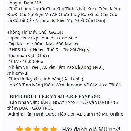
Lòng Vì Đam Mê
Chiều Lòng Người Chơi Khó Tính Nhất. Kiếm Tiền. Kiếm
Đồ.Đi Các Sự Kiện Mà AE Chưa Thấy Bao Giờ.( Cày Cuốc
Là Có Tất Cả - Những Sự Kiện Vip Nhất Của Năm)
Thông Tin Máy Chủ: GAION
OpenBeta: Exp : 500% - Drop:50%
Exp Master : 30x - Max 600 Master
GHRS 10L / Ngày - Thứ 7 - CN 20L/Ngày
Tạo nhân vật : Open
10LV - 10.000Poi
Nhiệm Vụ Free ( AE Yên Tâm Vào Là Xong NV3 [
/nhiemvu ]
Phím f8 đầy chủ tính năng( All Lệnh )
Vô Số Tính Năng Kiếm Wcoi Ingame AE Cày là có Tất Cả
𝐆𝐈𝐅𝐓𝐂𝐎𝐃𝐄 𝐋.𝐈.𝐊.𝐄 𝐕𝐀̀ 𝐒.𝐇.𝐀.𝐑.𝐄 𝐅𝐀𝐍𝐏𝐀𝐆𝐄
Lập Nhân Vật : TẶNG NGAY >>>SET ĐỒ và VŨ KHÍ +13
thêm BÙA - GẤU TRÚC
Admin: Hân Hạnh Được Tiếp Đón AE Đam mê Mu Online
Hãy đánh giá MU này!