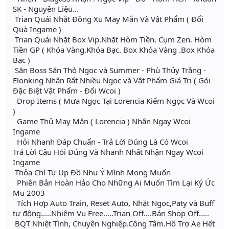
SK - Nguyên Liệu...
Trian Quái Nhặt Đồng Xu May Mắn Và Vật Phẩm ( Đổi
Quà Ingame )
Trian Quái Nhặt Box Vip.Nhặt Hòm Tiền. Cụm Zen. Hòm
Tiền GP ( Khóa Vàng.Khóa Bạc. Box Khóa Vàng .Box Khóa
Bạc )
Săn Boss Săn Thỏ Ngọc và Summer - Phù Thủy Trắng -
Elonking Nhận Rất Nhiều Ngọc và Vật Phẩm Giá Trị ( Gói
Đặc Biệt Vật Phẩm - Đổi Wcoi )
Drop Items ( Mưa Ngọc Tại Lorencia Kiếm Ngọc Và Wcoi
)
Game Thủ May Mắn ( Lorencia ) Nhận Ngay Wcoi
Ingame
Hỏi Nhanh Đáp Chuẩn - Trả Lời Đúng Là Có Wcoi
Trả Lời Câu Hỏi Đúng Và Nhanh Nhất Nhận Ngay Wcoi
Ingame
Thỏa Chí Tự Up Đồ Như Ý Mình Mong Muốn
Phiên Bản Hoàn Hảo Cho Những Ai Muốn Tìm Lại Ký Ức
Mu 2003
Tích Hợp Auto Train, Reset Auto, Nhặt Ngọc,Paty và Buff
tự động.....Nhiệm Vụ Free.....Trian Off....Bán Shop Off.....
BQT Nhiệt Tình, Chuyên Nghiệp.Công Tâm.Hỗ Trợ Ae Hết