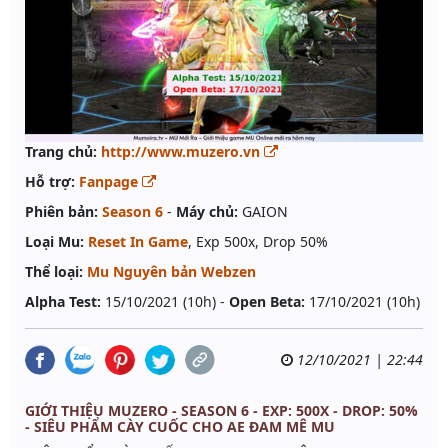
Trang chủ:
http://www.muzero.vn
Hỗ trợ:
Fanpage
Phiên bản:
Season 6
-
Máy chủ:
GAION
Loại Mu:
Reset In Game
, Exp 500x, Drop 50%
Thể loại:
Mu Nguyên bản Webzen
Alpha Test:
15/10/2021 (10h) -
Open Beta:
17/10/2021 (10h)
12/10/2021 | 22:44
GIỚI THIỆU MUZERO - SEASON 6 - EXP: 500X - DROP: 50%
- SIÊU PHẨM CÀY CUỐC CHO AE ĐAM MÊ MU