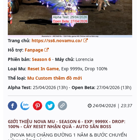
Trang chủ:
https://ss6.novamu.co/
Hỗ trợ:
Fanpage
Phiên bản:
Season 6
-
Máy chủ:
Lorencia
Loại Mu:
Reset In Game
, Exp 9999x, Drop 100%
Thể loại:
Mu Custom thêm đồ mới
Alpha Test:
25/04/2026 (13h) -
Open Beta:
27/04/2026 (13h)
24/04/2026 | 23:37
GIỚI THIỆU NOVA MU - SEASON 6 - EXP: 9999X - DROP:
100% - CÀY RESET NHẬN QUÀ - AUTO SĂN BOSS
[NOVA MU] CHẶNG ĐƯỜNG 1 NĂM & BƯỚC CHUYỂN