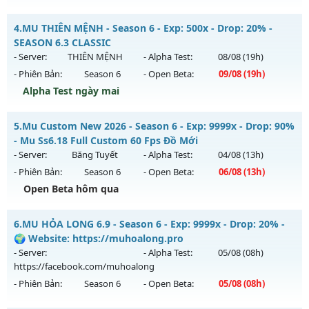
Exp: 500x - Drop: 25%
Dragon Season 6.3 - Sever Khắc Chế Mu Hút Máu AE ơi
Kiểu reset: Reset In Game
4.
MU THIÊN MỆNH - Season 6 - Exp: 500x - Drop: 20% -
Mu mới ra tháng 08 2026 - Mở máy chủ
Dragon
vào 13h
SEASON 6.3 CLASSIC
Thể loại: Mu Nguyên bản Webzen
ngày 04/08/2626
- Server:
THIÊN MỆNH
- Alpha Test:
08/08
(19h)
Antihack: VIP SHIELD
- Phiên Bản:
Season 6
- Open Beta:
09/08
(19h)
Exp: 500x - Drop: 20%
Alpha Test ngày mai
Kiểu reset: Reset In Game
Thể loại: Mu Nguyên bản Webzen
MU THIÊN MỆNH - SEASON 6.3 CLASSIC
5.
Mu Custom New 2026 - Season 6 - Exp: 9999x - Drop: 90%
Antihack: Antihack
Mu mới ra tháng 08 2026 - Mở máy chủ
THIÊN MỆNH
vào
- Mu Ss6.18 Full Custom 60 Fps Đồ Mới
19h ngày 09/08/2626
- Server:
Băng Tuyết
- Alpha Test:
04/08
(13h)
- Phiên Bản:
Season 6
- Open Beta:
06/08
(13h)
Exp: 500x - Drop: 20%
Open Beta hôm qua
Kiểu reset: Reset In Game
Thể loại: Mu Nguyên bản Webzen
Mu Custom New 2026 - Mu Ss6.18 Full Custom 60 Fps Đồ
6.
MU HỎA LONG 6.9 - Season 6 - Exp: 9999x - Drop: 20% -
Mới
Antihack: Antihack chạy bằng cơm
🌍 Website: https://muhoalong.pro
Mu mới ra tháng 08 2026 - Mở máy chủ
Băng Tuyết
vào 13h
- Server:
- Alpha Test:
05/08
(08h)
ngày 06/08/2626
https://facebook.com/muhoalong
- Phiên Bản:
Season 6
- Open Beta:
05/08
(08h)
Exp: 9999x - Drop: 90%
Kiểu reset: Reset In Game