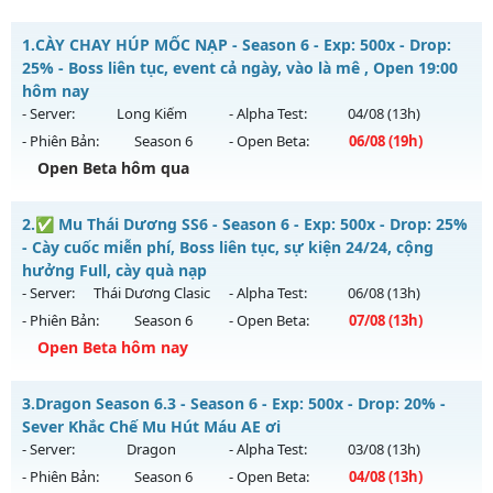
1.
CÀY CHAY HÚP MỐC NẠP - Season 6 - Exp: 500x - Drop:
25% - Boss liên tục, event cả ngày, vào là mê , Open 19:00
hôm nay
- Server:
Long Kiếm
- Alpha Test:
04/08
(13h)
- Phiên Bản:
Season 6
- Open Beta:
06/08
(19h)
Open Beta hôm qua
CÀY CHAY HÚP MỐC NẠP - Boss liên tục, event cả ngày, vào
2.
✅ Mu Thái Dương SS6 - Season 6 - Exp: 500x - Drop: 25%
là mê , Open 19:00 hôm nay
- Cày cuốc miễn phí, Boss liên tục, sự kiện 24/24, cộng
Mu mới ra tháng 08 2026 - Mở máy chủ
Long Kiếm
vào 19h
hưởng Full, cày quà nạp
ngày 06/08/2626
- Server:
Thái Dương Clasic
- Alpha Test:
06/08
(13h)
- Phiên Bản:
Season 6
- Open Beta:
07/08
(13h)
Exp: 500x - Drop: 25%
Open Beta hôm nay
Kiểu reset: Reset In Game
Thể loại: Mu Nguyên bản Webzen
✅ Mu Thái Dương SS6 - Cày cuốc miễn phí, Boss liên tục,
3.
Dragon Season 6.3 - Season 6 - Exp: 500x - Drop: 20% -
sự kiện 24/24, cộng hưởng Full, cày quà nạp
Antihack: VIP SHIELD
Sever Khắc Chế Mu Hút Máu AE ơi
Mu mới ra tháng 08 2026 - Mở máy chủ
Thái Dương Clasic
- Server:
Dragon
- Alpha Test:
03/08
(13h)
vào 13h ngày 07/08/2626
- Phiên Bản:
Season 6
- Open Beta:
04/08
(13h)