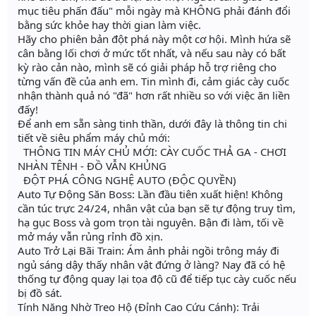
mục tiêu phấn đấu" mỗi ngày mà KHÔNG phải đánh đổi
bằng sức khỏe hay thời gian làm việc.
Hãy cho phiên bản đột phá này một cơ hội. Mình hứa sẽ
cân bằng lối chơi ở mức tốt nhất, và nếu sau này có bất
kỳ rào cản nào, mình sẽ có giải pháp hỗ trợ riêng cho
từng vấn đề của anh em. Tin mình đi, cảm giác cày cuốc
nhận thành quả nó "đã" hơn rất nhiều so với việc ăn liền
đấy!
Để anh em sẵn sàng tinh thần, dưới đây là thông tin chi
tiết về siêu phẩm máy chủ mới:
THÔNG TIN MÁY CHỦ MỚI: CÀY CUỐC THẢ GA - CHƠI
NHÀN TÊNH - ĐỒ VẪN KHỦNG
ĐỘT PHÁ CÔNG NGHỆ AUTO (ĐỘC QUYỀN)
Auto Tự Động Săn Boss: Lần đầu tiên xuất hiện! Không
cần túc trực 24/24, nhân vật của bạn sẽ tự động truy tìm,
hạ gục Boss và gom trọn tài nguyên. Bận đi làm, tối về
mở máy vẫn rủng rỉnh đồ xịn.
Auto Trở Lại Bãi Train: Ám ảnh phải ngồi trông máy đi
ngủ sáng dậy thấy nhân vật đứng ở làng? Nay đã có hệ
thống tự động quay lại tọa độ cũ để tiếp tục cày cuốc nếu
bị đồ sát.
Tính Năng Nhờ Treo Hộ (Đỉnh Cao Cứu Cánh): Trải