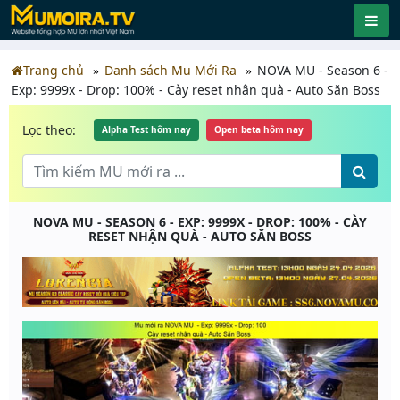
Trang chủ
Danh sách Mu Mới Ra
NOVA MU - Season 6 -
Exp: 9999x - Drop: 100% - Cày reset nhận quà - Auto Săn Boss
Lọc theo:
Alpha Test hôm nay
Open beta hôm nay
NOVA MU - SEASON 6 - EXP: 9999X - DROP: 100% - CÀY
RESET NHẬN QUÀ - AUTO SĂN BOSS