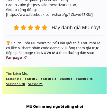
Group Zalo: [https://zalo.me/g/fzuczg138]
Group cộng đồng:
[https://www.facebook.com/share/g/1Ctawd4ZK8/]
Hãy đánh giá MU này!
️🏆Ghi chú bởi Mumoira.tv: nếu bài giới thiệu mu mới ra
có like & share nhận code game, vui lòng tham gia trực
tiếp tại Fanpage của
NOVA MU
theo đường dẫn sau:
Fanpage
Tìm kiếm Mu:
Season 0-1
Season 2
Season 3-5
Season 6
Season 7-15
Season 16-20
Season 21
MU Online mọi người cũng chơi