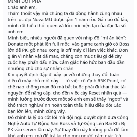
MÌNH ĐỘT PHÁ
Chào anh em,
Thấm thoắt vậy mà chúng ta đã đồng hành cùng nhau
trên lục địa Nova MU được gần 1 năm rồi. Gắn bó đủ lâu,
mình rất hiểu thói quen và lối chơi hiện tại của đại đa số
anh em.
Mình biết, nhiều người đã quen với nhịp độ "mì ăn liền":
Donate một phát lên full mốc, vào game canh giờ có Boss
lớn để PK, gõ nhau xong là off máy đi làm việc khác. Đơn
giản vì nhân vật đã max, chẳng còn mục tiêu gì để cày
cuốc hay phấn đấu nữa. Cảm giác háo hức ban đầu dần
nhường chỗ cho sự nhàm chán.
Khi quyết định đập đi xây lại với những thay đổi toàn
diện ở máy chủ mới này — từ việc cố định 65K Point, cơ
chế nạp không max đồ mà bắt buộc phải đi khai thác tài
nguyên để nâng cấp, cho đến việc cày Reset nhận quà —
mình lường trước được một số anh em sẽ thấy "ngợp" và
khó thích nghi.Mình hoàn toàn thấu hiểu điều đó! Các
bạn lớn lên, mình cũng vậy.
Đó chính là lý do cốt lõi mà đội ngũ quyết định đưa Công
Nghệ Auto Tự Động Săn Boss và Tự Động Lên Bãi Khi Bị
PK vào server lần này. Sự thay đổi này không phải để làm
khó anh em, mà để trả lại cho mọi người cảm giác "có