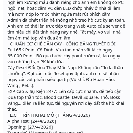
nghiệm xương máu dành riêng cho anh em không có PC
ngồi net, hoặc cắm PC đèn LED chớp nháy ở nhà đi làm
mà nơm nớp lo "nóc nhà" ngứa mắt rút phích cắm.
Admin đã phát triển hệ thống nhờ treo hộ cực kỳ an toàn.
Anh em có thể lên trực tiếp trang Web Auto của server để
tìm hiểu chi tiết tính năng này nhé. Tắt máy, vợ vui, nhà
êm ấm mà top vẫn đua ầm ầm!
CHUẨN CƠ CHẾ DÂN CÀY - CÔNG BẰNG TUYỆT ĐỐI
Full 65K Point Cố Định: Vừa tạo nhân vật là có ngay
65.000 Point. Bỏ qua bước cày point rườm rà, lao ngay
vào những trận PK khói lửa.
Cày Reset Đổi Quà Thay Mốc Nạp: Không cần "đô la thần
chưởng". Đạt các mốc Reset quy định, anh em sẽ nhận
ngay các vật phẩm siêu giá trị (Vũ khí, Đồ Hoàn Hảo,
Wing , Pet...).
EXP Cao & Sự Kiện 24/7: Lên cấp cực nhanh, dễ tiếp cận.
Đua top thần tốc. Blood Castle, Devil Square, Thỏ, Boss
Vàng... diễn ra liên tục, tài nguyên rơi đầy đất tha hồ khai
thác.
LỊCH TRÌNH KHAI MỞ (THÁNG 4/2026)
Alpha Test: [24/4/2026]
Opening: [27/4/2026]
Trang chủ tải game: [ss6.novamu.co]