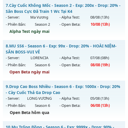
MU HỎA LONG 6.9 - 🌍 Website: https://muhoalong.pro
7.
Cày Cuốc Không Mốc - Season 2 - Exp: 200x - Drop: 20% -
Thể loại: Mu Custom thêm đồ mới
Mu mới ra tháng 08 2026 - Mở máy chủ
Săn Boss Cực Đã Train 1 Wc Tại K4
Antihack: Gold Dragon
https://facebook.com/muhoalong
vào 08h ngày
- Server:
Ma Vương
- Alpha Test:
08/08
(13h)
05/08/2626
- Phiên Bản:
Season 2
- Open Beta:
10/08
(13h)
Exp: 9999x - Drop: 20%
Alpha Test ngày mai
Kiểu reset: Non Reset
Cày Cuốc Không Mốc - Săn Boss Cực Đã Train 1 Wc Tại K4
8.
MU SS6 - Season 6 - Exp: 99x - Drop: 20% - HOÀI NIỆM-
Thể loại: Mu Nguyên bản Webzen
Mu mới ra tháng 08 2026 - Mở máy chủ
Ma Vương
vào 13h
SĂN BOSS-VUI VẺ
Antihack: XShield
ngày 10/08/2626
- Server:
LORENCIA
- Alpha Test:
07/08
(08h)
- Phiên Bản:
Season 6
- Open Beta:
08/08
(19h)
Exp: 200x - Drop: 20%
Open Beta ngày mai
Kiểu reset: Reset In Game
Thể loại: Mu Nguyên bản Webzen
MU SS6 - HOÀI NIỆM-SĂN BOSS-VUI VẺ
9.
Drop Cao Boss Nhiều - Season 6 - Exp: 1000x - Drop: 20%
Antihack: GameGuard
Mu mới ra tháng 08 2026 - Mở máy chủ
LORENCIA
vào 19h
- Cày Cuốc Thả Ga Drop Cao
ngày 08/08/2626
- Server:
LONG VƯƠNG
- Alpha Test:
05/08
(13h)
- Phiên Bản:
Season 6
- Open Beta:
06/08
(13h)
Exp: 99x - Drop: 20%
Open Beta hôm qua
Kiểu reset: Non Reset
Thể loại: Mu Nguyên bản Webzen
Drop Cao Boss Nhiều - Cày Cuốc Thả Ga Drop Cao
10.
Mu Trống Đồng - Season 6 - Exp: 9999x - Drop: 90% -