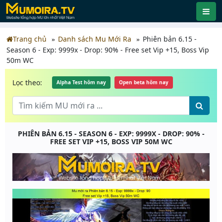
Trang chủ
Danh sách Mu Mới Ra
Phiên bản 6.15 -
Season 6 - Exp: 9999x - Drop: 90% - Free set Vip +15, Boss Vip
50m WC
Lọc theo:
Alpha Test hôm nay
Open beta hôm nay
PHIÊN BẢN 6.15 - SEASON 6 - EXP: 9999X - DROP: 90% -
FREE SET VIP +15, BOSS VIP 50M WC