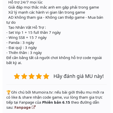
Hỗ trợ 24/7 mọi lúc
Giải đáp mọi thắc mắc anh em gặp phải trong game
Xử lý mạnh các hành vi gian lận trong game
AD không tham gia - Không can thiệp game - Mua bán
tự do
Tạo Nhân Vật Hỗ Trợ :
- Set Vip 1 + 15 full thần 7 ngày
- Wing SS8 + 15 7 ngày
- Panda : 3 ngày
- Đại quỷ : 3 ngày
- Thiên thần : 3 ngày
Để cân bằng tất cả người chơi không hỗ trợ code ngoài
bất kỳ ai.
Hãy đánh giá MU này!
️🏆Ghi chú bởi Mumoira.tv: nếu bài giới thiệu mu mới ra
có like & share nhận code game, vui lòng tham gia trực
tiếp tại Fanpage của
Phiên bản 6.15
theo đường dẫn
sau:
Fanpage