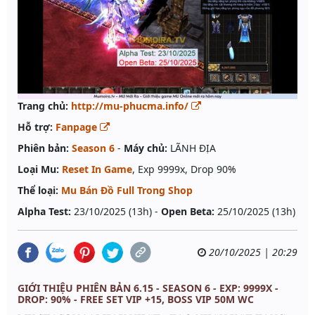
Trang chủ:
http://mu-phucma.info/
Hỗ trợ:
Fanpage
Phiên bản:
Season 6
-
Máy chủ:
LÃNH ĐỊA
Loại Mu:
Reset In Game
, Exp 9999x, Drop 90%
Thể loại:
Mu Bán Đồ Full Trong Shop
Alpha Test:
23/10/2025 (13h) -
Open Beta:
25/10/2025 (13h)
20/10/2025 | 20:29
GIỚI THIỆU PHIÊN BẢN 6.15 - SEASON 6 - EXP: 9999X -
DROP: 90% - FREE SET VIP +15, BOSS VIP 50M WC