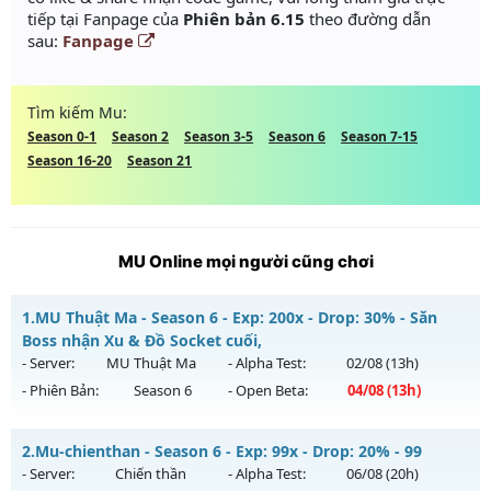
tiếp tại Fanpage của
Phiên bản 6.15
theo đường dẫn
sau:
Fanpage
Tìm kiếm Mu:
Season 0-1
Season 2
Season 3-5
Season 6
Season 7-15
Season 16-20
Season 21
MU Online mọi người cũng chơi
1.
MU Thuật Ma - Season 6 - Exp: 200x - Drop: 30% - Săn
Boss nhận Xu & Đồ Socket cuối,
- Server:
MU Thuật Ma
- Alpha Test:
02/08
(13h)
- Phiên Bản:
Season 6
- Open Beta:
04/08
(13h)
MU Thuật Ma - Săn Boss nhận Xu & Đồ Socket cuối,
2.
Mu-chienthan - Season 6 - Exp: 99x - Drop: 20% - 99
Mu mới ra tháng 08 2026 - Mở máy chủ
MU Thuật Ma
vào
- Server:
Chiến thần
- Alpha Test:
06/08
(20h)