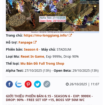
Trang chủ:
https://mu-longgiang.info/
Hỗ trợ:
Fanpage
Phiên bản:
Season 6
-
Máy chủ:
STADIUM
Loại Mu:
Reset In Game
, Exp 9999x, Drop 90%
Thể loại:
Mu Bán Đồ Full Trong Shop
Alpha Test:
27/10/2025 (13h) -
Open Beta:
29/10/2025 (13h)
26/10/2025 | 11:07
GIỚI THIỆU PHIÊN BẢN 6.15 - SEASON 6 - EXP: 9999X -
DROP: 90% - FREE SET VIP +15, BOSS VIP 50M WC