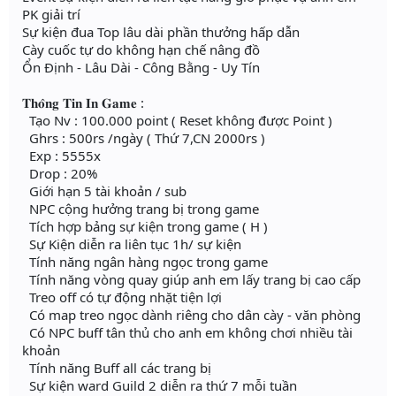
PK giải trí
Sự kiện đua Top lâu dài phần thưởng hấp dẫn
Cày cuốc tự do không hạn chế nâng đồ
Ổn Định - Lâu Dài - Công Bằng - Uy Tín
𝐓𝐡𝐨̂𝐧𝐠 𝐓𝐢𝐧 𝐈𝐧 𝐆𝐚𝐦𝐞 :
Tạo Nv : 100.000 point ( Reset không được Point )
Ghrs : 500rs /ngày ( Thứ 7,CN 2000rs )
Exp : 5555x
Drop : 20%
Giới hạn 5 tài khoản / sub
NPC cộng hưởng trang bị trong game
Tích hợp bảng sự kiện trong game ( H )
Sự Kiện diễn ra liên tục 1h/ sự kiện
Tính năng ngân hàng ngọc trong game
Tính năng vòng quay giúp anh em lấy trang bị cao cấp
Treo off có tự động nhặt tiện lợi
Có map treo ngọc dành riêng cho dân cày - văn phòng
Có NPC buff tân thủ cho anh em không chơi nhiều tài
khoản
Tính năng Buff all các trang bị
Sự kiện ward Guild 2 diễn ra thứ 7 mỗi tuần