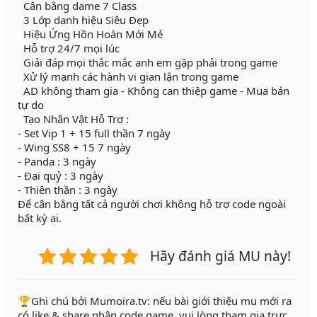
Cân bằng dame 7 Class
3 Lớp danh hiệu Siêu Đẹp
Hiệu Ứng Hồn Hoàn Mới Mẻ
Hỗ trợ 24/7 mọi lúc
Giải đáp mọi thắc mắc anh em gặp phải trong game
Xử lý mạnh các hành vi gian lận trong game
AD không tham gia - Không can thiệp game - Mua bán
tự do
Tạo Nhân Vật Hỗ Trợ :
- Set Vip 1 + 15 full thần 7 ngày
- Wing SS8 + 15 7 ngày
- Panda : 3 ngày
- Đại quỷ : 3 ngày
- Thiên thần : 3 ngày
Để cân bằng tất cả người chơi không hỗ trợ code ngoài
bất kỳ ai.
Hãy đánh giá MU này!
️🏆Ghi chú bởi Mumoira.tv: nếu bài giới thiệu mu mới ra
có like & share nhận code game, vui lòng tham gia trực