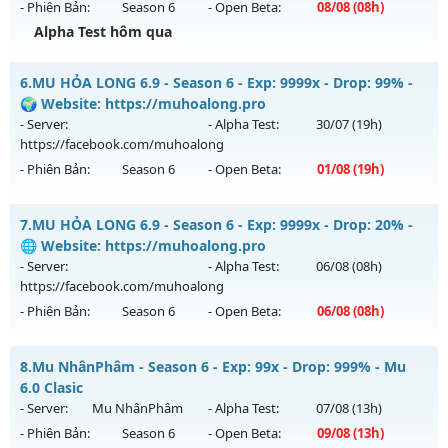
- Phiên Bản:
Season 6
- Open Beta:
08/08
(08h)
Exp: 200x - Drop: 5%
Alpha Test hôm qua
Kiểu reset: Reset In Game
Thể loại: Mu Nguyên bản Webzen
MU HỎA LONG - 🌍 Website: https://muhoalong.pro
6.
MU HỎA LONG 6.9 - Season 6 - Exp: 9999x - Drop: 99% -
Antihack: Sharkguard
Mu mới ra tháng 08 2026 - Mở máy chủ
🌍 Website: https://muhoalong.pro
https://facebook.com/muhoalong
vào 08h ngày
- Server:
- Alpha Test:
30/07
(19h)
08/08/2626
https://facebook.com/muhoalong
- Phiên Bản:
Season 6
- Open Beta:
01/08
(19h)
Exp: 9999x - Drop: 99%
Kiểu reset: Non Reset
MU HỎA LONG 6.9 - 🌍 Website: https://muhoalong.pro
7.
MU HỎA LONG 6.9 - Season 6 - Exp: 9999x - Drop: 20% -
Thể loại: Mu Nguyên bản Webzen
Mu mới ra tháng 08 2026 - Mở máy chủ
🌐 Website: https://muhoalong.pro
Antihack: XShield
https://facebook.com/muhoalong
vào 19h ngày
- Server:
- Alpha Test:
06/08
(08h)
01/08/2626
https://facebook.com/muhoalong
- Phiên Bản:
Season 6
- Open Beta:
06/08
(08h)
Exp: 9999x - Drop: 99%
Kiểu reset: Non Reset
MU HỎA LONG 6.9 - 🌐 Website: https://muhoalong.pro
8.
Mu NhânPhâm - Season 6 - Exp: 99x - Drop: 999% - Mu
Thể loại: Mu Nguyên bản Webzen
Mu mới ra tháng 08 2026 - Mở máy chủ
6.0 Clasic
Antihack: XShield
https://facebook.com/muhoalong
vào 08h ngày
- Server:
Mu NhânPhâm
- Alpha Test:
07/08
(13h)
06/08/2626
- Phiên Bản:
Season 6
- Open Beta:
09/08
(13h)