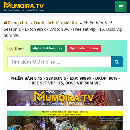
Trang chủ
Danh sách Mu Mới Ra
Phiên bản 6.15 -
Season 6 - Exp: 9999x - Drop: 90% - Free set Vip +15, Boss Vip
50m WC
Lọc theo:
Alpha Test hôm nay
Open beta hôm nay
PHIÊN BẢN 6.15 - SEASON 6 - EXP: 9999X - DROP: 90% -
FREE SET VIP +15, BOSS VIP 50M WC