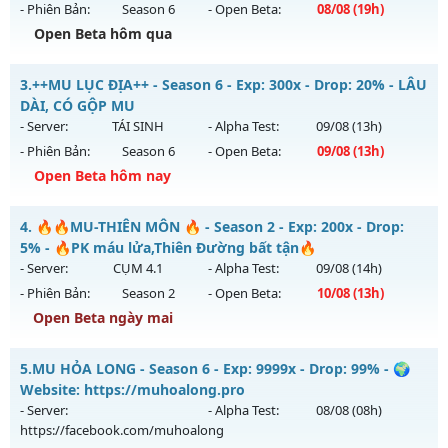
13h ngày 04/08/2626
- Phiên Bản:
Season 6
- Open Beta:
08/08
(19h)
Exp: 200x - Drop: 30%
Open Beta hôm qua
Kiểu reset: Reset In Game
Mu-chienthan - 99
3.
++MU LỤC ĐỊA++ - Season 6 - Exp: 300x - Drop: 20% - LÂU
Thể loại: Mu Nguyên bản Webzen
Mu mới ra tháng 08 2026 - Mở máy chủ
Chiến thần
vào 19h
DÀI, CÓ GỘP MU
Antihack: VietGuard
ngày 08/08/2626
- Server:
TÁI SINH
- Alpha Test:
09/08
(13h)
- Phiên Bản:
Season 6
- Open Beta:
09/08
(13h)
Exp: 99x - Drop: 20%
Open Beta hôm nay
Kiểu reset: Reset In Game
Thể loại: Mu Nguyên bản Webzen
++MU LỤC ĐỊA++ - LÂU DÀI, CÓ GỘP MU
4.
🔥🔥MU-THIÊN MÔN 🔥 - Season 2 - Exp: 200x - Drop:
Antihack: Anti 8x
Mu mới ra tháng 08 2026 - Mở máy chủ
TÁI SINH
vào 13h
5% - 🔥PK máu lửa,Thiên Đường bất tận🔥
ngày 09/08/2626
- Server:
CỤM 4.1
- Alpha Test:
09/08
(14h)
- Phiên Bản:
Season 2
- Open Beta:
10/08
(13h)
Exp: 300x - Drop: 20%
Open Beta ngày mai
Kiểu reset: Reset In Game
Thể loại: Mu Nguyên bản Webzen
🔥🔥MU-THIÊN MÔN 🔥 - 🔥PK máu lửa,Thiên Đường bất
5.
MU HỎA LONG - Season 6 - Exp: 9999x - Drop: 99% - 🌍
tận🔥
Antihack: GoldShield
Website: https://muhoalong.pro
Mu mới ra tháng 08 2026 - Mở máy chủ
CỤM 4.1
vào 13h
- Server:
- Alpha Test:
08/08
(08h)
ngày 10/08/2626
https://facebook.com/muhoalong