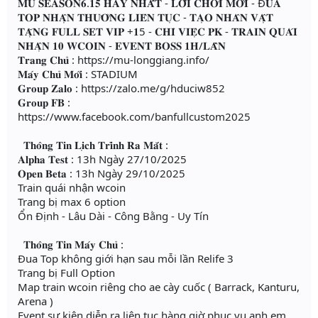
𝐌𝐔 𝐒𝐄𝐀𝐒𝐎𝐍𝟔.𝟏𝟓 𝐇𝐀𝐘 𝐍𝐇𝐀̂́𝐓 - 𝐋𝐎̂́𝐈 𝐂𝐇𝐎̛𝐈 𝐌𝐎̛́𝐈 - Đ𝐔𝐀
𝐓𝐎𝐏 𝐍𝐇𝐀̣̂𝐍 𝐓𝐇𝐔̛𝐎̛̉𝐍𝐆 𝐋𝐈𝐄̂𝐍 𝐓𝐔̣𝐂 - 𝐓𝐀̣𝐎 𝐍𝐇𝐀̂𝐍 𝐕𝐀̣̂𝐓
𝐓𝐀̣̆𝐍𝐆 𝐅𝐔𝐋𝐋 𝐒𝐄𝐓 𝐕𝐈𝐏 +𝟏5 - 𝐂𝐇𝐈̉ 𝐕𝐈𝐄̣̂𝐂 𝐏𝐊 - 𝐓𝐑𝐀𝐈𝐍 𝐐𝐔𝐀́𝐈
𝐍𝐇𝐀̣̂𝐍 𝟏𝟎 𝐖𝐂𝐎𝐈𝐍 - 𝐄𝐕𝐄𝐍𝐓 𝐁𝐎𝐒𝐒 𝟏𝐇/𝐋𝐀̂̀𝐍
𝐓𝐫𝐚𝐧𝐠 𝐂𝐡𝐮̉ : https://mu-longgiang.info/
𝐌𝐚́𝐲 𝐂𝐡𝐮̉ 𝐌𝐨̛́𝐢 : STADIUM
𝐆𝐫𝐨𝐮𝐩 𝐙𝐚𝐥𝐨 : https://zalo.me/g/hduciw852
𝐆𝐫𝐨𝐮𝐩 𝐅𝐁 :
https://www.facebook.com/banfullcustom2025
𝐓𝐡𝐨̂𝐧𝐠 𝐓𝐢𝐧 𝐋𝐢̣𝐜𝐡 𝐓𝐫𝐢̀𝐧𝐡 𝐑𝐚 𝐌𝐚̆́𝐭 :
𝐀𝐥𝐩𝐡𝐚 𝐓𝐞𝐬𝐭 : 13h Ngày 27/10/2025
𝐎𝐩𝐞𝐧 𝐁𝐞𝐭𝐚 : 13h Ngày 29/10/2025
Train quái nhận wcoin
Trang bị max 6 option
Ổn Định - Lâu Dài - Công Bằng - Uy Tín
𝐓𝐡𝐨̂𝐧𝐠 𝐓𝐢𝐧 𝐌𝐚́𝐲 𝐂𝐡𝐮̉ :
Đua Top không giới hạn sau mỗi lần Relife 3
Trang bị Full Option
Map train wcoin riêng cho ae cày cuốc ( Barrack, Kanturu,
Arena )
Event sự kiện diễn ra liên tục hàng giờ phục vụ anh em