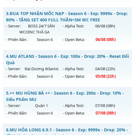
Kiểu reset: Reset In Game
Thể loại: Mu Bán Đồ Full Trong Shop
MUHN2 - MU HÀ NỘI - Mu SEASON 2 - CÀY CUỐC PK
3.
ĐUA TOP NHẬN MỐC NẠP - Season 6 - Exp: 9999x - Drop:
Antihack: UGK
Mu mới ra tháng 08 2026 - Mở máy chủ
Thánh Nữ
vào 15h
80% - TẶNG SET 400 FULL THẦN+3M WC FREE
ngày 10/08/2626
- Server:
BOSS 24/7 SĂN
- Alpha Test:
06/08
(08h)
WCOINC THẢ GA
Exp: 150x - Drop: 10%
- Phiên Bản:
Season 6
- Open Beta:
06/08
(08h)
Kiểu reset: Reset In Game
Thể loại: Mu Nguyên bản Webzen
ĐUA TOP NHẬN MỐC NẠP - TẶNG SET 400 FULL THẦN+3M
4.
MU ATLANS - Season 6 - Exp: 100x - Drop: 20% - Reset Đổi
WC FREE
Antihack: IGMU.DEV
Quà
Mu mới ra tháng 08 2026 - Mở máy chủ
BOSS 24/7 SĂN
- Server:
Đại Dương Atlantis
- Alpha Test:
04/08
(22h)
WCOINC THẢ GA
vào 08h ngày 06/08/2626
- Phiên Bản:
Season 6
- Open Beta:
05/08
(22h)
Exp: 9999x - Drop: 80%
MU ATLANS - Reset Đổi Quà
Kiểu reset: Reset In Game
5.
++ MU HÙNG BÁ ++ - Season 6 - Exp: 200x - Drop: 10% -
Mu mới ra tháng 08 2026 - Mở máy chủ
Đại Dương Atlantis
Siêu Phẩm MU
Thể loại: Mu Nguyên bản Webzen
vào 22h ngày 05/08/2626
- Server:
Quận 1
- Alpha Test:
07/08
(08h)
Antihack: KHÔNG THỂ HACK
- Phiên Bản:
Season 6
- Open Beta:
07/08
(08h)
Exp: 100x - Drop: 20%
Kiểu reset: Reset In Game
++ MU HÙNG BÁ ++ - Siêu Phẩm MU
6.
MU HỎA LONG 6.9.1 - Season 6 - Exp: 9999x - Drop: 20% -
Thể loại: Mu Nguyên bản Webzen