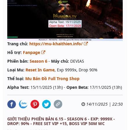
Trang chủ:
https://mu-khaithien.info/
Hỗ trợ:
Fanpage
Phiên bản:
Season 6
-
Máy chủ:
DEVIAS
Loại Mu:
Reset In Game
, Exp 9999x, Drop 90%
Thể loại:
Mu Bán Đồ Full Trong Shop
Alpha Test:
15/11/2025 (13h) -
Open Beta:
17/11/2025 (13h)
14/11/2025 | 22:50
GIỚI THIỆU PHIÊN BẢN 6.15 - SEASON 6 - EXP: 9999X -
DROP: 90% - FREE SET VIP +15, BOSS VIP 50M WC