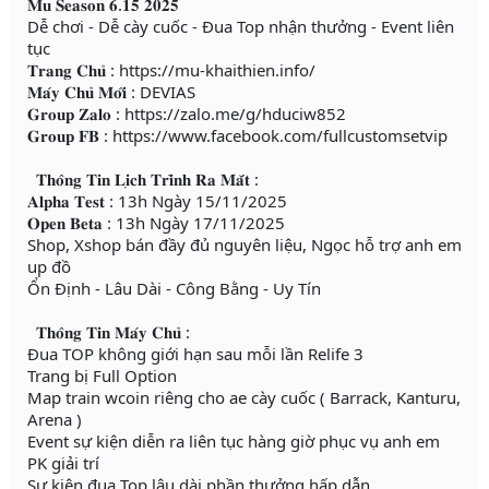
𝐌𝐮 𝐒𝐞𝐚𝐬𝐨𝐧 𝟔.𝟏𝟓 𝟐𝟎𝟐𝟓
Dễ chơi - Dễ cày cuốc - Đua Top nhận thưởng - Event liên
tục
𝐓𝐫𝐚𝐧𝐠 𝐂𝐡𝐮̉ : https://mu-khaithien.info/
𝐌𝐚́𝐲 𝐂𝐡𝐮̉ 𝐌𝐨̛́𝐢 : DEVIAS
𝐆𝐫𝐨𝐮𝐩 𝐙𝐚𝐥𝐨 : https://zalo.me/g/hduciw852
𝐆𝐫𝐨𝐮𝐩 𝐅𝐁 : https://www.facebook.com/fullcustomsetvip
𝐓𝐡𝐨̂𝐧𝐠 𝐓𝐢𝐧 𝐋𝐢̣𝐜𝐡 𝐓𝐫𝐢̀𝐧𝐡 𝐑𝐚 𝐌𝐚̆́𝐭 :
𝐀𝐥𝐩𝐡𝐚 𝐓𝐞𝐬𝐭 : 13h Ngày 15/11/2025
𝐎𝐩𝐞𝐧 𝐁𝐞𝐭𝐚 : 13h Ngày 17/11/2025
Shop, Xshop bán đầy đủ nguyên liệu, Ngọc hỗ trợ anh em
up đồ
Ổn Định - Lâu Dài - Công Bằng - Uy Tín
𝐓𝐡𝐨̂𝐧𝐠 𝐓𝐢𝐧 𝐌𝐚́𝐲 𝐂𝐡𝐮̉ :
Đua TOP không giới hạn sau mỗi lần Relife 3
Trang bị Full Option
Map train wcoin riêng cho ae cày cuốc ( Barrack, Kanturu,
Arena )
Event sự kiện diễn ra liên tục hàng giờ phục vụ anh em
PK giải trí
Sự kiện đua Top lâu dài phần thưởng hấp dẫn