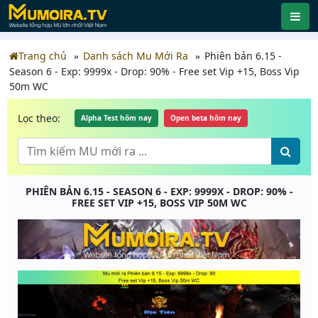
Trang chủ
Danh sách Mu Mới Ra
Phiên bản 6.15 -
Season 6 - Exp: 9999x - Drop: 90% - Free set Vip +15, Boss Vip
50m WC
Lọc theo:
Alpha Test hôm nay
Open beta hôm nay
PHIÊN BẢN 6.15 - SEASON 6 - EXP: 9999X - DROP: 90% -
FREE SET VIP +15, BOSS VIP 50M WC