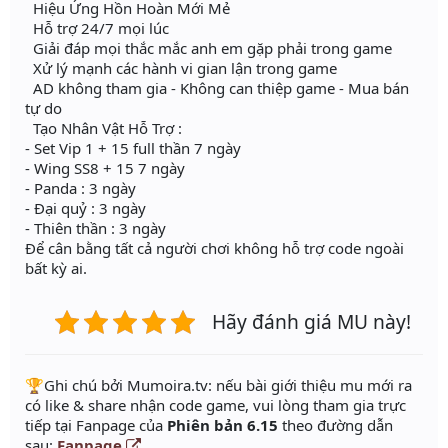
Hiệu Ứng Hồn Hoàn Mới Mẻ
Hỗ trợ 24/7 mọi lúc
Giải đáp mọi thắc mắc anh em gặp phải trong game
Xử lý mạnh các hành vi gian lận trong game
AD không tham gia - Không can thiệp game - Mua bán
tự do
Tạo Nhân Vật Hỗ Trợ :
- Set Vip 1 + 15 full thần 7 ngày
- Wing SS8 + 15 7 ngày
- Panda : 3 ngày
- Đại quỷ : 3 ngày
- Thiên thần : 3 ngày
Để cân bằng tất cả người chơi không hỗ trợ code ngoài
bất kỳ ai.
Hãy đánh giá MU này!
️🏆Ghi chú bởi Mumoira.tv: nếu bài giới thiệu mu mới ra
có like & share nhận code game, vui lòng tham gia trực
tiếp tại Fanpage của
Phiên bản 6.15
theo đường dẫn
sau:
Fanpage