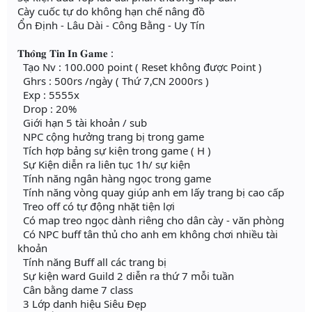
Cày cuốc tự do không hạn chế nâng đồ
Ổn Định - Lâu Dài - Công Bằng - Uy Tín
𝐓𝐡𝐨̂𝐧𝐠 𝐓𝐢𝐧 𝐈𝐧 𝐆𝐚𝐦𝐞 :
Tạo Nv : 100.000 point ( Reset không được Point )
Ghrs : 500rs /ngày ( Thứ 7,CN 2000rs )
Exp : 5555x
Drop : 20%
Giới hạn 5 tài khoản / sub
NPC cộng hưởng trang bị trong game
Tích hợp bảng sự kiện trong game ( H )
Sự Kiện diễn ra liên tục 1h/ sự kiện
Tính năng ngân hàng ngọc trong game
Tính năng vòng quay giúp anh em lấy trang bị cao cấp
Treo off có tự động nhặt tiện lợi
Có map treo ngọc dành riêng cho dân cày - văn phòng
Có NPC buff tân thủ cho anh em không chơi nhiều tài
khoản
Tính năng Buff all các trang bị
Sự kiện ward Guild 2 diễn ra thứ 7 mỗi tuần
Cân bằng dame 7 class
3 Lớp danh hiệu Siêu Đẹp