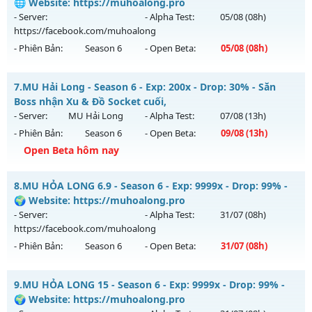
Mu mới ra tháng 08 2026 - Mở máy chủ
Quận 1
vào 08h
🌐 Website: https://muhoalong.pro
Antihack: Shark
ngày 07/08/2626
- Server:
- Alpha Test:
05/08
(08h)
https://facebook.com/muhoalong
Exp: 200x - Drop: 10%
- Phiên Bản:
Season 6
- Open Beta:
05/08
(08h)
Kiểu reset: Reset In Game
Thể loại: Mu Nguyên bản Webzen
MU HỎA LONG 6.9.1 - 🌐 Website: https://muhoalong.pro
7.
MU Hải Long - Season 6 - Exp: 200x - Drop: 30% - Săn
Antihack: Shark Shield
Mu mới ra tháng 08 2026 - Mở máy chủ
Boss nhận Xu & Đồ Socket cuối,
https://facebook.com/muhoalong
vào 08h ngày
- Server:
MU Hải Long
- Alpha Test:
07/08
(13h)
05/08/2626
- Phiên Bản:
Season 6
- Open Beta:
09/08
(13h)
Exp: 9999x - Drop: 20%
Open Beta hôm nay
Kiểu reset: Non Reset
MU Hải Long - Săn Boss nhận Xu & Đồ Socket cuối,
8.
MU HỎA LONG 6.9 - Season 6 - Exp: 9999x - Drop: 99% -
Thể loại: Mu Nguyên bản Webzen
Mu mới ra tháng 08 2026 - Mở máy chủ
MU Hải Long
vào
🌍 Website: https://muhoalong.pro
Antihack: XShield
13h ngày 09/08/2626
- Server:
- Alpha Test:
31/07
(08h)
https://facebook.com/muhoalong
Exp: 200x - Drop: 30%
- Phiên Bản:
Season 6
- Open Beta:
31/07
(08h)
Kiểu reset: Reset In Game
Thể loại: Mu Nguyên bản Webzen
MU HỎA LONG 6.9 - 🌍 Website: https://muhoalong.pro
9.
MU HỎA LONG 15 - Season 6 - Exp: 9999x - Drop: 99% -
Antihack: VietGuard
Mu mới ra tháng 07 2026 - Mở máy chủ
🌍 Website: https://muhoalong.pro