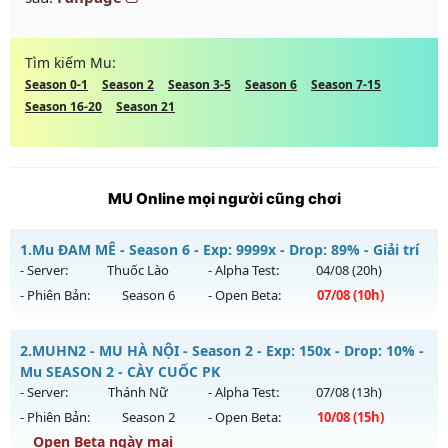
Tìm kiếm Mu:
Season 0-1
Season 2
Season 3-5
Season 6
Season 7-15
Season 16-20
Season 21
MU Online mọi người cũng chơi
1.
Mu ĐAM MÊ - Season 6 - Exp: 9999x - Drop: 89% - Giải trí
- Server:
Thuốc Lào
- Alpha Test:
04/08
(20h)
- Phiên Bản:
Season 6
- Open Beta:
07/08
(10h)
Mu ĐAM MÊ - Giải trí
2.
MUHN2 - MU HÀ NỘI - Season 2 - Exp: 150x - Drop: 10% -
Mu mới ra tháng 08 2026 - Mở máy chủ
Thuốc Lào
vào 10h
Mu SEASON 2 - CÀY CUỐC PK
ngày 07/08/2626
- Server:
Thánh Nữ
- Alpha Test:
07/08
(13h)
- Phiên Bản:
Season 2
- Open Beta:
10/08
(15h)
Exp: 9999x - Drop: 89%
Open Beta ngày mai