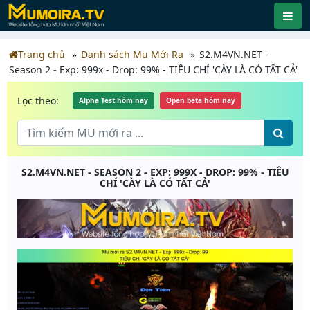
Trang chủ
Danh sách Mu Mới Ra
S2.M4VN.NET -
Season 2 - Exp: 999x - Drop: 99% - TIÊU CHÍ 'CÀY LÀ CÓ TẤT CẢ'
Lọc theo:
Alpha Test hôm nay
Open beta hôm nay
S2.M4VN.NET - SEASON 2 - EXP: 999X - DROP: 99% - TIÊU
CHÍ 'CÀY LÀ CÓ TẤT CẢ'