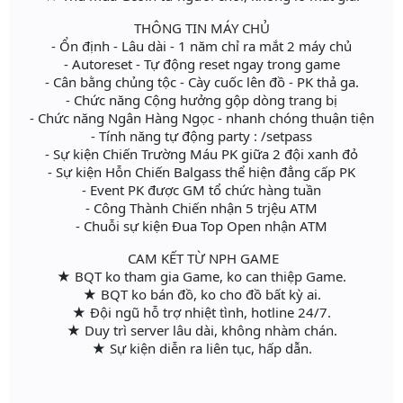
THÔNG TIN MÁY CHỦ
- Ổn định - Lâu dài - 1 năm chỉ ra mắt 2 máy chủ
- Autoreset - Tự động reset ngay trong game
- Cân bằng chủng tộc - Cày cuốc lên đồ - PK thả ga.
- Chức năng Cộng hưởng gộp dòng trang bị
- Chức năng Ngân Hàng Ngọc - nhanh chóng thuận tiện
- Tính năng tự động party : /setpass
- Sự kiện Chiến Trường Máu PK giữa 2 đội xanh đỏ
- Sự kiện Hỗn Chiến Balgass thể hiện đẳng cấp PK
- Event PK được GM tổ chức hàng tuần
- Công Thành Chiến nhận 5 trjệu ATM
- Chuỗi sự kiện Đua Top Open nhận ATM
CAM KẾT TỪ NPH GAME
★ BQT ko tham gia Game, ko can thiệp Game.
★ BQT ko bán đồ, ko cho đồ bất kỳ ai.
★ Đội ngũ hỗ trợ nhiệt tình, hotline 24/7.
★ Duy trì server lâu dài, không nhàm chán.
★ Sự kiện diễn ra liên tục, hấp dẫn.