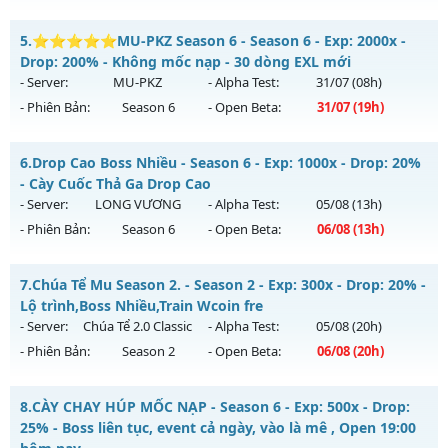
Kiểu reset: Non Reset
MU SS6 - HOÀI NIỆM-SĂN BOSS-VUI VẺ
5.
⭐⭐⭐⭐⭐MU-PKZ Season 6 - Season 6 - Exp: 2000x -
Thể loại: Mu Nguyên bản Webzen
Mu mới ra tháng 08 2026 - Mở máy chủ
LORENCIA
vào 19h
Drop: 200% - Không mốc nạp - 30 dòng EXL mới
Antihack: Xshiel
ngày 08/08/2626
- Server:
MU-PKZ
- Alpha Test:
31/07
(08h)
- Phiên Bản:
Season 6
- Open Beta:
31/07
(19h)
Exp: 99x - Drop: 20%
Kiểu reset: Non Reset
⭐⭐⭐⭐⭐MU-PKZ Season 6 - Không mốc nạp - 30 dòng
6.
Drop Cao Boss Nhiều - Season 6 - Exp: 1000x - Drop: 20%
Thể loại: Mu Nguyên bản Webzen
EXL mới
- Cày Cuốc Thả Ga Drop Cao
Antihack: OK
Mu mới ra tháng 07 2026 - Mở máy chủ
MU-PKZ
vào 19h
- Server:
LONG VƯƠNG
- Alpha Test:
05/08
(13h)
ngày 31/07/2626
- Phiên Bản:
Season 6
- Open Beta:
06/08
(13h)
Exp: 2000x - Drop: 200%
Drop Cao Boss Nhiều - Cày Cuốc Thả Ga Drop Cao
Kiểu reset: Reset In Game
7.
Chúa Tể Mu Season 2. - Season 2 - Exp: 300x - Drop: 20% -
Mu mới ra tháng 08 2026 - Mở máy chủ
LONG VƯƠNG
vào
Lộ trình,Boss Nhiều,Train Wcoin fre
Thể loại: Mu Nguyên bản Webzen
13h ngày 06/08/2626
- Server:
Chúa Tể 2.0 Classic
- Alpha Test:
05/08
(20h)
Antihack: SuperAnti
- Phiên Bản:
Season 2
- Open Beta:
06/08
(20h)
Exp: 1000x - Drop: 20%
Kiểu reset: Reset In Game
Chúa Tể Mu Season 2. - Lộ trình,Boss Nhiều,Train Wcoin fre
8.
CÀY CHAY HÚP MỐC NẠP - Season 6 - Exp: 500x - Drop:
Thể loại: Mu Nguyên bản Webzen
Mu mới ra tháng 08 2026 - Mở máy chủ
Chúa Tể 2.0 Classic
25% - Boss liên tục, event cả ngày, vào là mê , Open 19:00
Antihack: GameGuard
vào 20h ngày 06/08/2626