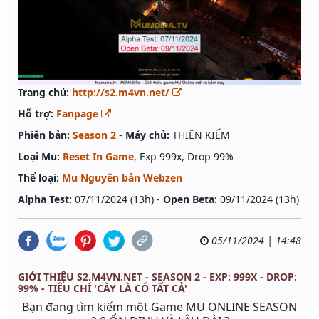
Trang chủ:
http://s2.m4vn.net/
Hỗ trợ:
Fanpage
Phiên bản:
Season 2
-
Máy chủ:
THIÊN KIẾM
Loại Mu:
Reset In Game
, Exp 999x, Drop 99%
Thể loại:
Mu Nguyên bản Webzen
Alpha Test:
07/11/2024 (13h) -
Open Beta:
09/11/2024 (13h)
05/11/2024 | 14:48
GIỚI THIỆU S2.M4VN.NET - SEASON 2 - EXP: 999X - DROP:
99% - TIÊU CHÍ 'CÀY LÀ CÓ TẤT CẢ'
Bạn đang tìm kiếm một Game MU ONLINE SEASON