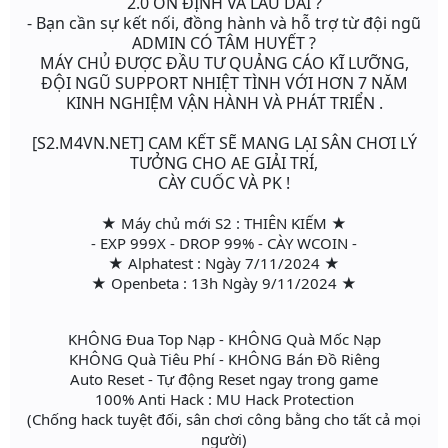
2.0 ỔN ĐỊNH VÀ LÂU DÀI ?
- Bạn cần sự kết nối, đồng hành và hỗ trợ từ đội ngũ
ADMIN CÓ TÂM HUYẾT ?
MÁY CHỦ ĐƯỢC ĐẦU TƯ QUẢNG CÁO KĨ LƯỠNG,
ĐỘI NGŨ SUPPORT NHIỆT TÌNH VỚI HƠN 7 NĂM
KINH NGHIỆM VẬN HÀNH VÀ PHÁT TRIỂN .
[S2.M4VN.NET] CAM KẾT SẼ MANG LẠI SÂN CHƠI LÝ
TƯỞNG CHO AE GIẢI TRÍ,
CÀY CUỐC VÀ PK !
★ Máy chủ mới S2 : THIÊN KIẾM ★
- EXP 999X - DROP 99% - CÀY WCOIN -
★ Alphatest : Ngày 7/11/2024 ★
★ Openbeta : 13h Ngày 9/11/2024 ★
KHÔNG Đua Top Nạp - KHÔNG Quà Mốc Nạp
KHÔNG Quà Tiêu Phí - KHÔNG Bán Đồ Riêng
Auto Reset - Tự động Reset ngay trong game
100% Anti Hack : MU Hack Protection
(Chống hack tuyệt đối, sân chơi công bằng cho tất cả mọi
người)