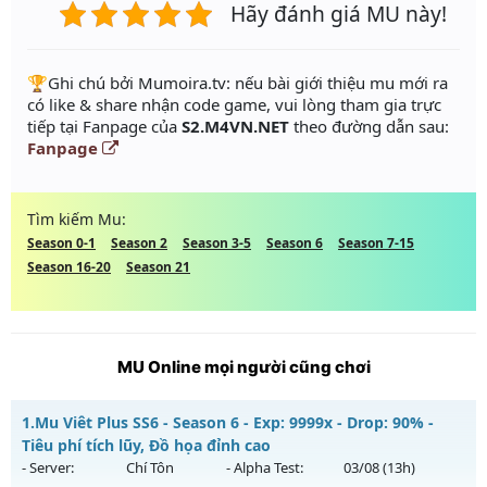
Hãy đánh giá MU này!
️🏆Ghi chú bởi Mumoira.tv: nếu bài giới thiệu mu mới ra
có like & share nhận code game, vui lòng tham gia trực
tiếp tại Fanpage của
S2.M4VN.NET
theo đường dẫn sau:
Fanpage
Tìm kiếm Mu:
Season 0-1
Season 2
Season 3-5
Season 6
Season 7-15
Season 16-20
Season 21
MU Online mọi người cũng chơi
1.
Mu Viêt Plus SS6 - Season 6 - Exp: 9999x - Drop: 90% -
Tiêu phí tích lũy, Đồ họa đỉnh cao
- Server:
Chí Tôn
- Alpha Test:
03/08
(13h)