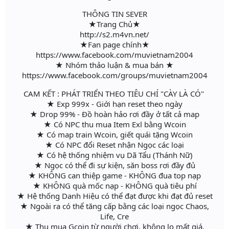
THÔNG TIN SEVER
★Trang Chủ★
http://s2.m4vn.net/
★Fan page chính★
https://www.facebook.com/muvietnam2004
★ Nhóm thảo luận & mua bán ★
https://www.facebook.com/groups/muvietnam2004
CAM KẾT : PHÁT TRIỂN THEO TIÊU CHÍ "CÀY LÀ CÓ"
★ Exp 999x - Giới hạn reset theo ngày
★ Drop 99% - Đồ hoàn hảo rơi đầy ở tất cả map
★ Có NPC thu mua Item Exl bằng Wcoin
★ Có map train Wcoin, giết quái tặng Wcoin
★ Có NPC đổi Reset nhận Ngọc các loại
★ Có hệ thống nhiệm vụ Dã Tẩu (Thánh Nữ)
★ Ngọc có thể đi sự kiện, săn boss rơi đầy đủ
★ KHÔNG can thiệp game - KHÔNG đua top nạp
★ KHÔNG quà mốc nạp - KHÔNG quà tiêu phí
★ Hệ thống Danh Hiệu có thể đạt được khi đạt đủ reset
★ Ngoài ra có thể tăng cấp bằng các loại ngọc Chaos,
Life, Cre
★ Thu mua Gcoin từ người chơi, không lo mất giá.