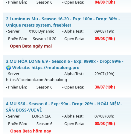
- Phiên Bản:
Season 6
- Open Beta:
04/08
(13h)
Mu Viêt Plus SS6 - Tiêu phí tích lũy, Đồ họa đỉnh cao
2.
Luminous Mu - Season 16-20 - Exp: 100x - Drop: 30% -
Mu mới ra tháng 08 2026 - Mở máy chủ
Chí Tôn
vào 13h
Unique resets system, freebies!
ngày 04/08/2626
- Server:
X100 Dynamic
- Alpha Test:
09/08
(19h)
- Phiên Bản:
Season 16-20
- Open Beta:
09/08
(19h)
Exp: 9999x - Drop: 90%
Open Beta ngày mai
Kiểu reset: Reset In Game
Thể loại: Mu Bán Đồ Full Trong Shop
Luminous Mu - Unique resets system, freebies!
3.
MU HỎA LONG 6.9 - Season 6 - Exp: 9999x - Drop: 99% -
Antihack: Phoenix 2026
Mu mới ra tháng 08 2026 - Mở máy chủ
X100 Dynamic
vào
🌍 Website: https://muhoalong.pro
19h ngày 09/08/2626
- Server:
- Alpha Test:
29/07
(19h)
https://facebook.com/muhoalong
Exp: 100x - Drop: 30%
- Phiên Bản:
Season 6
- Open Beta:
30/07
(19h)
Kiểu reset: Reset In Game
Thể loại: Mu Nguyên bản Webzen
MU HỎA LONG 6.9 - 🌍 Website: https://muhoalong.pro
4.
MU SS6 - Season 6 - Exp: 99x - Drop: 20% - HOÀI NIỆM-
Antihack: Yes
Mu mới ra tháng 07 2026 - Mở máy chủ
SĂN BOSS-VUI VẺ
https://facebook.com/muhoalong
vào 19h ngày
- Server:
LORENCIA
- Alpha Test:
07/08
(08h)
30/07/2626
- Phiên Bản:
Season 6
- Open Beta:
08/08
(19h)
Exp: 9999x - Drop: 99%
Open Beta hôm nay