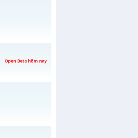
/muhoalong
vào 11h
Open Beta hôm nay
y 06/08/2626