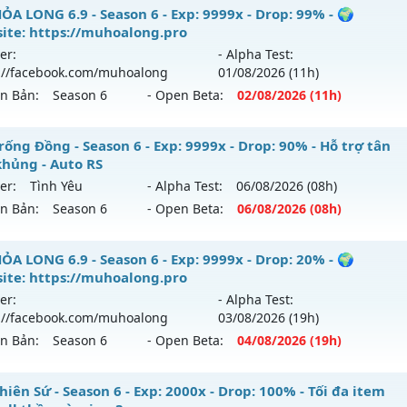
ỎA LONG 6.9 - Season 6 - Exp: 9999x - Drop: 99% - 🌍
ite: https://muhoalong.pro
er:
- Alpha Test:
://facebook.com/muhoalong
01/08
/2026
(11h)
ên Bản:
Season 6
- Open Beta:
02/08
/2026
(11h)
ỎA LONG 6.9 - 🌍 Website: https://muhoalong.pro
rống Đồng - Season 6 - Exp: 9999x - Drop: 90% - Hỗ trợ tân
khủng - Auto RS
ới ra tháng 08 2026 - Mở máy chủ
https://facebook.com
er:
Tình Yêu
- Alpha Test:
06/08
/2026
(08h)
 02/08/2626
ên Bản:
Season 6
- Open Beta:
06/08
/2026
(08h)
9999x - Drop: 99%
 Trống Đồng - Hỗ trợ tân thủ khủng - Auto RS
ỎA LONG 6.9 - Season 6 - Exp: 9999x - Drop: 20% - 🌍
reset: Non Reset
ite: https://muhoalong.pro
 mới ra tháng 08 2026 - Mở máy chủ
Tình Yêu
vào 08h ngà
loại: Mu Nguyên bản Webzen
er:
- Alpha Test:
://facebook.com/muhoalong
03/08
/2026
(19h)
p: 9999x - Drop: 90%
ack: XShield
ên Bản:
Season 6
- Open Beta:
04/08
/2026
(19h)
ểu reset: Reset In Game
hể loại: Mu Nguyên bản Webzen
ỎA LONG 6.9 - 🌍 Website: https://muhoalong.pro
iên Sứ - Season 6 - Exp: 2000x - Drop: 100% - Tối đa item