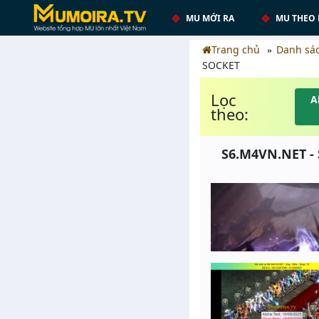
MU MỚI RA
MU THEO 
Trang chủ
Danh sá
SOCKET
Lọc
A
theo:
S6.M4VN.NET - 