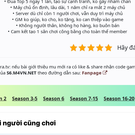
• Đua Top 5 ngày 1 lần, tạo sự cạnh tranh, ko gây nhàm chán
• Máy chủ ổn định, lâu dài, 1 năm chỉ ra mắt 2 máy chủ
• Server dù chỉ còn 1 người chơi, vẫn duy trì máy chủ
• GM ko giúp, ko cho, ko tặng, ko can thiệp vào game
• Không người thân, không họ hàng, ko buôn bán
• Cam kết tạo 1 sân chơi công bằng cho toàn thể member
Hãy đ
a.tv: nếu bài giới thiệu mu mới ra có like & share nhận code gam
 của
S6.M4VN.NET
theo đường dẫn sau:
Fanpage
n 2
Season 3-5
Season 6
Season 7-15
Season 16-20
 người cũng chơi