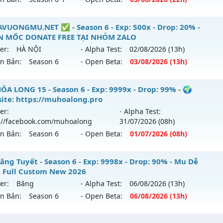
p: 1000x - Drop: 20%
ack: XShield
ểu reset: Reset In Game
 Thiên Long - MU SS1.9 –CHUẨN CÀY CẤY NGUYÊN BẢN
VUONGMU.NET ✅ - Season 6 - Exp: 500x - Drop: 20% -
hể loại: Mu Nguyên bản Webzen
 MỐC DONATE FREE TẠI NHÓM ZALO
 mới ra tháng 08 2026 - Mở máy chủ
Máy chủ Thiên Vươn
er:
HÀ NỘI
- Alpha Test:
02/08
/2026
(13h)
ntihack: GameGuard
/08/2626
ên Bản:
Season 6
- Open Beta:
03/08
/2026
(13h)
: 50x - Drop: 100%
 BAVUONGMU.NET ✅ - NHẬN MỐC DONATE FREE TẠI NH
ỎA LONG 15 - Season 6 - Exp: 9999x - Drop: 99% - 🌍
ểu reset: Reset In Game
ite: https://muhoalong.pro
 mới ra tháng 08 2026 - Mở máy chủ
HÀ NỘI
vào 13h ngày
ể loại: Mu Nguyên bản Webzen
er:
- Alpha Test:
://facebook.com/muhoalong
31/07
/2026
(08h)
p: 500x - Drop: 20%
tihack: Gameguard
ên Bản:
Season 6
- Open Beta:
01/07
/2026
(08h)
ểu reset: Reset In Game
hể loại: Mu Nguyên bản Webzen
ỎA LONG 15 - 🌍 Website: https://muhoalong.pro
ăng Tuyết - Season 6 - Exp: 9998x - Drop: 90% - Mu Dễ
, Full Custom New 2026
ntihack: FPS 60 PLUS - CHỐNG HACK 100%
ới ra tháng 07 2026 - Mở máy chủ
https://facebook.com
er:
Băng
- Alpha Test:
06/08
/2026
(13h)
 01/07/2626
ên Bản:
Season 6
- Open Beta:
06/08
/2026
(13h)
9999x - Drop: 99%