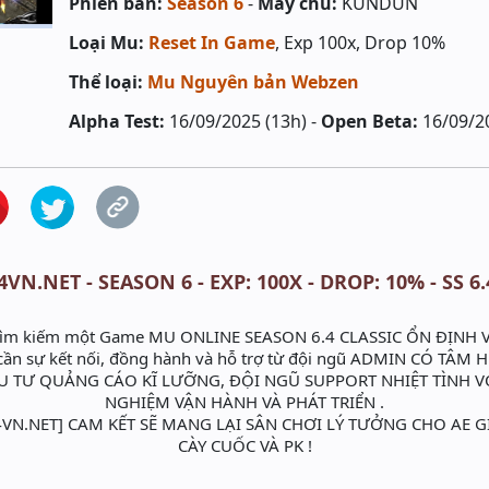
Phiên bản:
Season 6
-
Máy chủ:
KUNDUN
Loại Mu:
Reset In Game
, Exp 100x, Drop 10%
Thể loại:
Mu Nguyên bản Webzen
Alpha Test:
16/09/2025 (13h) -
Open Beta:
16/09/2
VN.NET - SEASON 6 - EXP: 100X - DROP: 10% - SS 6
 tìm kiếm một Game MU ONLINE SEASON 6.4 CLASSIC ỔN ĐỊNH V
cần sự kết nối, đồng hành và hỗ trợ từ đội ngũ ADMIN CÓ TÂM 
 TƯ QUẢNG CÁO KĨ LƯỠNG, ĐỘI NGŨ SUPPORT NHIỆT TÌNH V
NGHIỆM VẬN HÀNH VÀ PHÁT TRIỂN .
4VN.NET] CAM KẾT SẼ MANG LẠI SÂN CHƠI LÝ TƯỞNG CHO AE GIẢ
CÀY CUỐC VÀ PK !