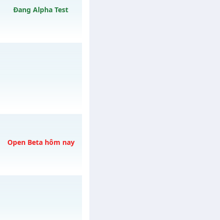
/muhoalong
vào 19h
Đang Alpha Test
y 09/08/2626
/muhoalong
vào 08h
Open Beta hôm nay
h ngày 06/08/2626