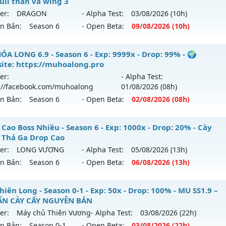
full thần và wing 3
ntihack: ICMPROTECT ✅ 🔴 ✨ ⚡️
ới ra tháng 08 2026 - Mở máy chủ
https://facebook.com
er:
DRAGON
- Alpha Test:
03/08
/2026
(10h)
 04/08/2626
ên Bản:
Season 6
- Open Beta:
09/08
/2026
(10h)
9999x - Drop: 20%
 Thiên Sứ - Tối đa item 380 full thần và wing 3
ỎA LONG 6.9 - Season 6 - Exp: 9999x - Drop: 99% - 🌍
reset: Non Reset
ite: https://muhoalong.pro
 mới ra tháng 08 2026 - Mở máy chủ
DRAGON
vào 10h ngà
loại: Mu Nguyên bản Webzen
er:
- Alpha Test:
://facebook.com/muhoalong
01/08
/2026
(08h)
p: 2000x - Drop: 100%
ack: XShield
ên Bản:
Season 6
- Open Beta:
02/08
/2026
(08h)
ểu reset: Reset In Game
hể loại: Mu Nguyên bản Webzen
ỎA LONG 6.9 - 🌍 Website: https://muhoalong.pro
Cao Boss Nhiều - Season 6 - Exp: 1000x - Drop: 20% - Cày
 Thả Ga Drop Cao
tihack: sharkguard
ới ra tháng 08 2026 - Mở máy chủ
https://facebook.com
er:
LONG VƯƠNG
- Alpha Test:
05/08
/2026
(13h)
 02/08/2626
ên Bản:
Season 6
- Open Beta:
06/08
/2026
(13h)
9999x - Drop: 99%
op Cao Boss Nhiều - Cày Cuốc Thả Ga Drop Cao
iên Long - Season 0-1 - Exp: 50x - Drop: 100% - MU SS1.9 –
reset: Non Reset
N CÀY CẤY NGUYÊN BẢN
 mới ra tháng 08 2026 - Mở máy chủ
LONG VƯƠNG
vào 13
loại: Mu Nguyên bản Webzen
er:
Máy chủ Thiên Vương
- Alpha Test:
03/08
/2026
(22h)
ên Bản:
Season 0-1
- Open Beta:
03/08
/2026
(22h)