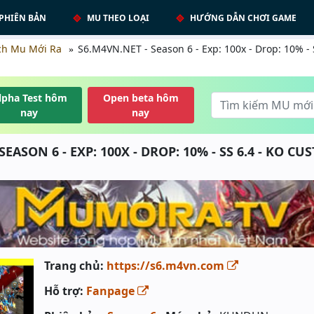
PHIÊN BẢN
MU THEO LOẠI
HƯỚNG DẪN CHƠI GAME
ch Mu Mới Ra
S6.M4VN.NET - Season 6 - Exp: 100x - Drop: 10% -
lpha Test hôm
Open beta hôm
nay
nay
SEASON 6 - EXP: 100X - DROP: 10% - SS 6.4 - KO CU
Trang chủ:
https://s6.m4vn.com
Hỗ trợ:
Fanpage