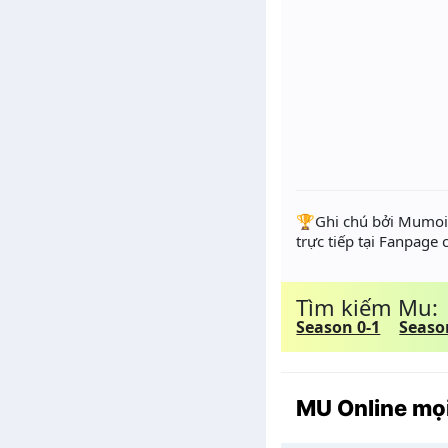
️🏆Ghi chú bởi Mumoir
trực tiếp tại Fanpage
Tìm kiếm Mu:
Season 0-1
Seaso
MU Online mọi