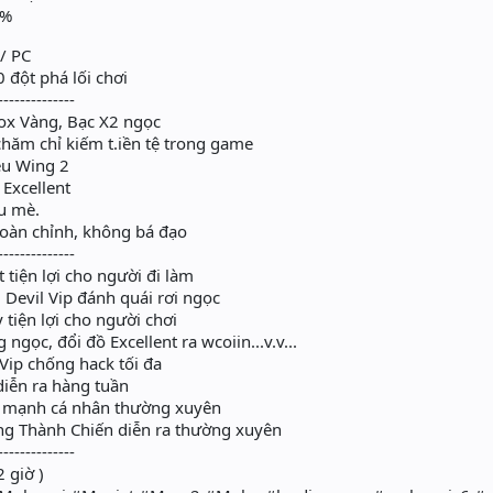
0%
 / PC
 đột phá lối chơi
--------------
box Vàng, Bạc X2 ngọc
 chăm chỉ kiếm t.iền tệ trong game
êu Wing 2
 Excellent
u mè.
hoàn chỉnh, không bá đạo
--------------
 tiện lợi cho người đi làm
, Devil Vip đánh quái rơi ngọc
 tiện lợi cho người chơi
ngọc, đổi đồ Excellent ra wcoiin...v.v...
 Vip chống hack tối đa
diễn ra hàng tuần
ức mạnh cá nhân thường xuyên
ông Thành Chiến diễn ra thường xuyên
--------------
 giờ )