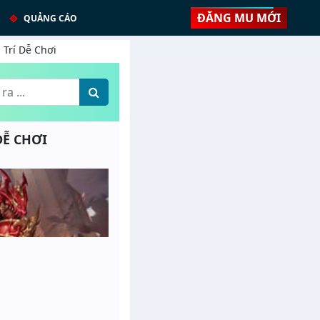
ĐĂNG MU MỚI
QUẢNG CÁO
i Trí Dễ Chơi
 DỄ CHƠI