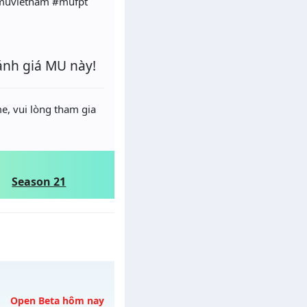
muvietnam #mufpt
ánh giá MU này!
e, vui lòng tham gia
Season 21
Open Beta hôm nay