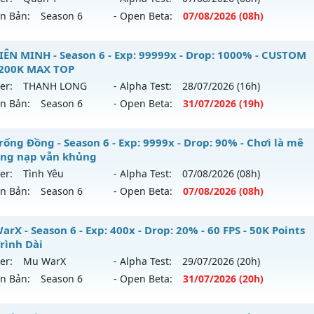
ên Bản:
Season 6
- Open Beta:
07/08
/2026
(08h)
+ MU HÙNG BÁ ++ - Siêu Phẩm MU
IÊN MINH - Season 6 - Exp: 99999x - Drop: 1000% - CUSTOM
 200K MAX TOP
 mới ra tháng 08 2026 - Mở máy chủ
Quận 1
vào 08h ngày
er:
THANH LONG
- Alpha Test:
28/07
/2026
(16h)
ên Bản:
Season 6
- Open Beta:
31/07
/2026
(19h)
p: 200x - Drop: 10%
ểu reset: Reset In Game
U LIÊN MINH - CUSTOM 6.15 200K MAX TOP
rống Đồng - Season 6 - Exp: 9999x - Drop: 90% - Chơi là mê
hể loại: Mu Nguyên bản Webzen
ông nạp vẫn khủng
 mới ra tháng 07 2026 - Mở máy chủ
THANH LONG
vào 19
er:
Tình Yêu
- Alpha Test:
07/08
/2026
(08h)
tihack: Shark Shield
ên Bản:
Season 6
- Open Beta:
07/08
/2026
(08h)
p: 99999x - Drop: 1000%
ểu reset: Reset In Game
 Trống Đồng - Chơi là mê - Không nạp vẫn khủng
rX - Season 6 - Exp: 400x - Drop: 20% - 60 FPS - 50K Points
ể loại: Mu Custom thêm đồ mới
Trình Dài
 mới ra tháng 08 2026 - Mở máy chủ
Tình Yêu
vào 08h ngà
er:
Mu WarX
- Alpha Test:
29/07
/2026
(20h)
tihack: BDC
ên Bản:
Season 6
- Open Beta:
31/07
/2026
(20h)
p: 9999x - Drop: 90%
ểu reset: Reset In Game