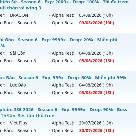
 WarX - 60 FPS - 50K Points - Lộ Trình Dài
iên Sứ - Season 6 - Exp: 2000x - Drop: 100% - Tối đa item
hể loại: Mu Nguyên bản Webzen
full thần và wing 3
 mới ra tháng 07 2026 - Mở máy chủ
Mu WarX
vào 20h ngà
er:
DRAGON
- Alpha Test:
03/08
/2026
(10h)
ntihack: ICMPROTECT ✅ 🔴 ✨ ⚡️
ên Bản:
Season 6
- Open Beta:
09/08
/2026
(10h)
p: 400x - Drop: 20%
ểu reset: Reset In Game
 Thiên Sứ - Tối đa item 380 full thần và wing 3
i Gòn - Season 6 - Exp: 9999x - Drop: 20% - Miễn phí
ể loại: Mu Custom thêm đồ mới
9%
 mới ra tháng 08 2026 - Mở máy chủ
DRAGON
vào 10h ngà
er:
Sài Gòn
- Alpha Test:
04/08
/2026
(13h)
tihack: UGK Shield + Phoenix
ên Bản:
Season 6
- Open Beta:
05/08
/2026
(13h)
p: 2000x - Drop: 100%
ểu reset: Reset In Game
 Sài Gòn - Miễn phí 99.99%
ục Bảo - Season 6 - Exp: 999x - Drop: 60% - Miễn phí 99%
hể loại: Mu Nguyên bản Webzen
er:
Lục Bảo
- Alpha Test:
04/08
/2026
(19h)
 mới ra tháng 08 2026 - Mở máy chủ
Sài Gòn
vào 13h ngày
ên Bản:
Season 6
- Open Beta:
05/08
/2026
(13h)
tihack: sharkguard
p: 9999x - Drop: 20%
 Lục Bảo - Miễn phí 99%
phẩm SS6 2026 - Season 6 - Exp: 9999x - Drop: 90% - Boss
ểu reset: Reset In Game
1h/lần, Set tân thủ free
 mới ra tháng 08 2026 - Mở máy chủ
Lục Bảo
vào 13h ngày
ể loại: Mu Custom thêm đồ mới
er:
Viet Plus
- Alpha Test:
29/07
/2026
(13h)
ên Bản:
Season 6
- Open Beta:
30/07
/2026
(13h)
p: 999x - Drop: 60%
tihack: 8x