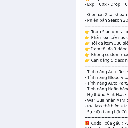
- Exp: 100x - Drop: 1
- Giới hạn 2 tài khoản
- Phiên bản Season 2.0
------------------------------
👉 Train Stadium ra 
👉 Phân loại t.iền tệ,
👉 Tối đá item 380 si
👉 Item tối đa 3 dòng
👉 Không custom mà
👉 Cân bằng 5 class 
------------------------------
- Tính năng Auto Reset
- Tính năng Blood Vip
- Tính năng Auto Party
- Tính năng Ngân hàng 
- Hệ thống A.ntiH.ack
- War Guil nhận ATM 
- PKClass thể hiện s
- Sự kiện bang hội C
------------------------------
🎁 Code : bùa gấu ( 72