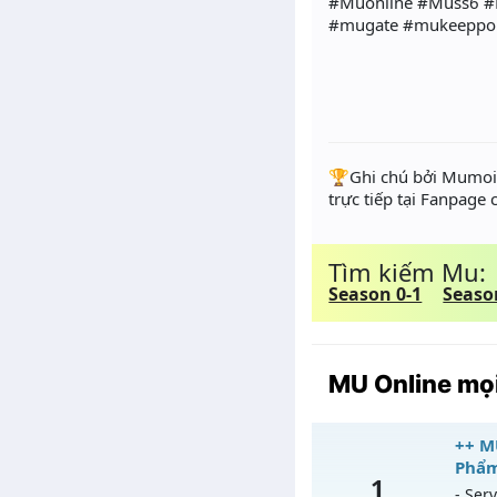
#Muonline #Muss6 #
#mugate #mukeeppoi
️🏆Ghi chú bởi Mumoir
trực tiếp tại Fanpage
Tìm kiếm Mu:
Season 0-1
Seaso
MU Online mọi
++ M
Phẩ
1
- Serv