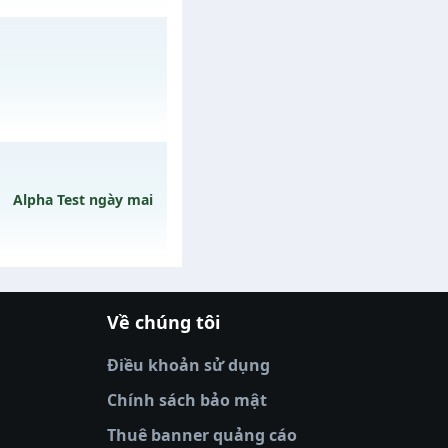
y 30/07/2626
02/08/2626
Alpha Test ngày mai
Về chúng tôi
 ngày 09/08/2626
|
xoilactv
|
Link xem bóng đá
óng đá trực tiếp
|
xem bóng đá trực
Điều khoản sử dụng
tv truc tiep bong da
|
colatv
|
thập cẩm
ve
|
xoso66
|
DABET
|
xem bóng đá
Chính sách bảo mật
u
Thuê banner quảng cáo