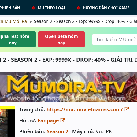
PHIÊN BẢN
MU THEO LOẠI
HƯỚNG DẪN CHƠI GAME
ch Mu Mới Ra
Season 2 - Season 2 - Exp: 9999x - Drop: 40% - Giả
lpha Test hôm
Open beta hôm
nay
nay
2 - SEASON 2 - EXP: 9999X - DROP: 40% - GIẢI TRÍ
Trang chủ:
https://mu.muvietnamss.com/
Hỗ trợ:
Fanpage
Phiên bản:
Season 2
-
Máy chủ:
Vua PK