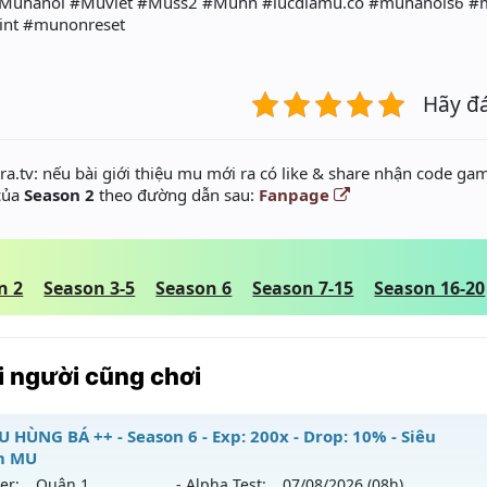
Muhanoi #Muviet #Muss2 #Muhn #lucdiamu.co #muhanois6 #
nt #munonreset
Hãy đ
a.tv: nếu bài giới thiệu mu mới ra có like & share nhận code gam
 của
Season 2
theo đường dẫn sau:
Fanpage
n 2
Season 3-5
Season 6
Season 7-15
Season 16-20
 người cũng chơi
U HÙNG BÁ ++ - Season 6 - Exp: 200x - Drop: 10% - Siêu
m MU
er:
Quận 1
- Alpha Test:
07/08
/2026
(08h)