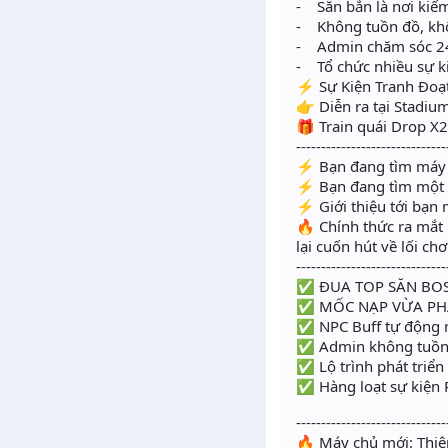
- Săn bắn là nơi kiế
- Không tuồn đồ, kh
- Admin chăm sóc 2
- Tổ chức nhiều sự ki
⚡️ Sự Kiện Tranh Đoạ
👉 Diễn ra tại Stadiu
🎁 Train quái Drop 
------------------------------
⚡️ Bạn đang tìm máy 
⚡️ Bạn đang tìm một 
⚡️ Giới thiệu tới bạn
🔥 Chính thức ra mắt
lại cuốn hút về lối ch
------------------------------
✅ ĐUA TOP SĂN BOS
✅ MỐC NẠP VỪA PHẢI
✅ NPC Buff tự động m
✅ Admin không tuồn 
✅ Lộ trình phát triển
✅ Hàng loạt sự kiện P
------------------------------
🔥 Máy chủ mới: Thiê