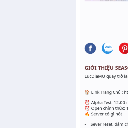
GIỚI THIỆU SEASO
LucDiaMU quay trở lại
🏠 Link Trang Chủ : 
⏰ Alpha Test: 12:00
⏰ Open chính thức: 
🔥 Server có gì hót
- Sever reset, đậm c