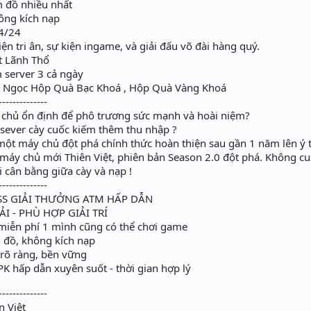
m đồ nhiều nhất
ông kích nạp
4/24
ện tri ân, sự kiện ingame, và giải đấu võ đài hàng quý.
t Lãnh Thổ
m server 3 cả ngày
X2 Ngọc Hộp Quà Bạc Khoá , Hộp Quà Vàng Khoá
--------------
chủ ổn định để phô trương sức mạnh và hoài niệm?
sever cày cuốc kiếm thêm thu nhập ?
 một máy chủ đột phá chính thức hoàn thiện sau gần 1 năm lên ý 
 máy chủ mới Thiên Việt, phiên bản Season 2.0 đột phá. Không
ơi cân bằng giữa cày và nạp !
--------------
S GIẢI THƯỞNG ATM HẤP DẪN
 - PHÙ HỢP GIẢI TRÍ
iễn phí 1 mình cũng có thể chơi game
đồ, không kích nạp
 rõ ràng, bền vững
K hấp dẫn xuyên suốt - thời gian hợp lý
--------------
n Việt