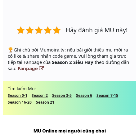
Hãy đánh giá MU này!
️🏆Ghi chú bởi Mumoira.tv: nếu bài giới thiệu mu mới ra
có like & share nhận code game, vui lòng tham gia trực
tiếp tại Fanpage của
Season 2 Siêu Hay
theo đường dẫn
sau:
Fanpage
Tìm kiếm Mu:
Season 0-1
Season 2
Season 3-5
Season 6
Season 7-15
Season 16-20
Season 21
MU Online mọi người cũng chơi