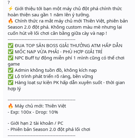
?
⚡️ Giới thiệu tới bạn một máy chủ đột phá chính thức
hoàn thiện sau gần 1 năm lên ý tưởng.
🔥 Chính thức ra mắt máy chủ mới Thiên Việt, phiên bản
Season 2.0 đột phá. Không custom màu mè nhưng lại
cuốn hút về lối chơi cân bằng giữa cày và nạp !
--------------------------------------------
✅ ĐUA TOP SĂN BOSS GIẢI THƯỞNG ATM HẤP DẪN
✅ MỐC NẠP VỪA PHẢI - PHÙ HỢP GIẢI TRÍ
✅ NPC Buff tự động miễn phí 1 mình cũng có thể chơi
game
✅ Admin không tuồn đồ, không kích nạp
✅ Lộ trình phát triển rõ ràng, bền vững
✅ Hàng loạt sự kiện PK hấp dẫn xuyên suốt - thời gian
hợp lý
--------------------------------------------
🔥 Máy chủ mới: Thiên Việt
- Exp: 100x - Drop: 10%
- Giới hạn 2 tài khoản / PC
- Phiên bản Season 2.0 đột phá lối chơi
--------------------------------------------