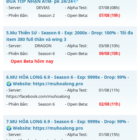
Antihack: SPK
Mu mới ra tháng 08 2026 - Mở máy chủ
Lục Địa
vào 08h
ĐUA TOP NHẬN ATM- pk 24/24💎
ngày 09/08/2626
- Server:
DEVIAS
- Alpha Test:
07/08
(08h)
- Phiên Bản:
Season 2
- Open Beta:
07/08
(19h)
Exp: 9999x - Drop: 90%
Kiểu reset: Reset In Game
💥 MU HÀ NỘI 💥 - 💎 ĐUA TOP NHẬN ATM- pk 24/24💎
5.
Mu Thiên Sứ - Season 6 - Exp: 2000x - Drop: 100% - Tối đa
Thể loại: Mu Nguyên bản Webzen
Mu mới ra tháng 08 2026 - Mở máy chủ
DEVIAS
vào 19h
item 380 full thần và wing 3
Antihack: ICMPROTECT ✅ 🔴 ✨ ⚡️
ngày 07/08/2626
- Server:
DRAGON
- Alpha Test:
03/08
(10h)
- Phiên Bản:
Season 6
- Open Beta:
09/08
(10h)
Exp: 150x - Drop: 5%
Open Beta hôm nay
Kiểu reset: Reset In Game
Thể loại: Mu Nguyên bản Webzen
Mu Thiên Sứ - Tối đa item 380 full thần và wing 3
6.
MU HỎA LONG 6.9 - Season 6 - Exp: 9999x - Drop: 99% -
Antihack: BDCAM
Mu mới ra tháng 08 2026 - Mở máy chủ
DRAGON
vào 10h
🌍 Website: https://muhoalong.pro
ngày 09/08/2626
- Server:
- Alpha Test:
01/08
(11h)
https://facebook.com/muhoalong
Exp: 2000x - Drop: 100%
- Phiên Bản:
Season 6
- Open Beta:
02/08
(11h)
Kiểu reset: Reset In Game
Thể loại: Mu Nguyên bản Webzen
MU HỎA LONG 6.9 - 🌍 Website: https://muhoalong.pro
7.
MU HỎA LONG 6.9 - Season 6 - Exp: 9999x - Drop: 99% -
Antihack: sharkguard
Mu mới ra tháng 08 2026 - Mở máy chủ
🌍 Website: https://muhoalong.pro
https://facebook.com/muhoalong
vào 11h ngày
- Server:
- Alpha Test:
01/08
(15h)