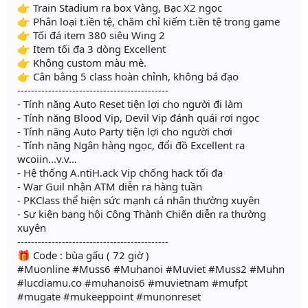
👉 Train Stadium ra box Vàng, Bạc X2 ngọc
👉 Phân loại t.iền tệ, chăm chỉ kiếm t.iền tệ trong game
👉 Tối đá item 380 siêu Wing 2
👉 Item tối đa 3 dòng Excellent
👉 Không custom màu mè.
👉 Cân bằng 5 class hoàn chỉnh, không bá đạo
--------------------------------------------
- Tính năng Auto Reset tiện lợi cho người đi làm
- Tính năng Blood Vip, Devil Vip đánh quái rơi ngọc
- Tính năng Auto Party tiện lợi cho người chơi
- Tính năng Ngân hàng ngọc, đổi đồ Excellent ra
wcoiin...v.v...
- Hệ thống A.ntiH.ack Vip chống hack tối đa
- War Guil nhận ATM diễn ra hàng tuần
- PKClass thể hiện sức mạnh cá nhân thường xuyên
- Sự kiện bang hội Công Thành Chiến diễn ra thường
xuyên
--------------------------------------------
🎁 Code : bùa gấu ( 72 giờ )
#Muonline #Muss6 #Muhanoi #Muviet #Muss2 #Muhn
#lucdiamu.co #muhanois6 #muvietnam #mufpt
#mugate #mukeeppoint #munonreset