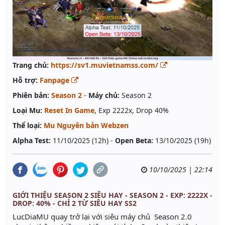
Trang chủ:
https://sv1.muvietnamss.com/
Hỗ trợ:
Fanpage
Phiên bản:
Season 2
-
Máy chủ:
Season 2
Loại Mu:
Reset In Game
, Exp 2222x, Drop 40%
Thể loại:
Mu Nguyên bản Webzen
Alpha Test:
11/10/2025 (12h) -
Open Beta:
13/10/2025 (19h)
10/10/2025 | 22:14
GIỚI THIỆU SEASON 2 SIÊU HAY - SEASON 2 - EXP: 2222X -
DROP: 40% - CHỈ 2 TỪ SIÊU HAY SS2
LucDiaMU quay trở lại với siêu máy chủ Season 2.0