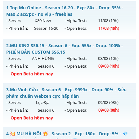
1.
Top Mu Online - Season 16-20 - Exp: 80x - Drop: 35% -
Max 2 acc/pc - no vip - freebies
- Server:
X80 New
- Alpha Test:
11/08
(19h)
- Phiên Bản:
Season 16-20
- Open Beta:
11/08
(19h)
Top Mu Online - Max 2 acc/pc - no vip - freebies
2.
MU KING SS6.15 - Season 6 - Exp: 555x - Drop: 100% -
Mu mới ra tháng 08 2026 - Mở máy chủ
X80 New
vào 19h
PHIÊN BẢN CUSTOM SS6.15
ngày 11/08/2626
- Server:
ANH HÙNG
- Alpha Test:
08/08
(10h)
- Phiên Bản:
Season 6
- Open Beta:
09/08
(10h)
Exp: 80x - Drop: 35%
Open Beta hôm nay
Kiểu reset: Reset In Game
Thể loại: Mu Nguyên bản Webzen
MU KING SS6.15 - PHIÊN BẢN CUSTOM SS6.15
3.
Mu Vĩnh Cửu - Season 6 - Exp: 9999x - Drop: 90% - Siêu
Antihack: AntiShield
Mu mới ra tháng 08 2026 - Mở máy chủ
ANH HÙNG
vào 10h
phẩm chuẩn Webzen cực hấp dẫn
ngày 09/08/2626
- Server:
Lục Địa
- Alpha Test:
09/08
(08h)
- Phiên Bản:
Season 6
- Open Beta:
09/08
(08h)
Exp: 555x - Drop: 100%
Open Beta hôm nay
Kiểu reset: Reset In Game
Thể loại: Mu Custom thêm đồ mới
Mu Vĩnh Cửu - Siêu phẩm chuẩn Webzen cực hấp dẫn
4.
💥 MU HÀ NỘI 💥 - Season 2 - Exp: 150x - Drop: 5% - 💎