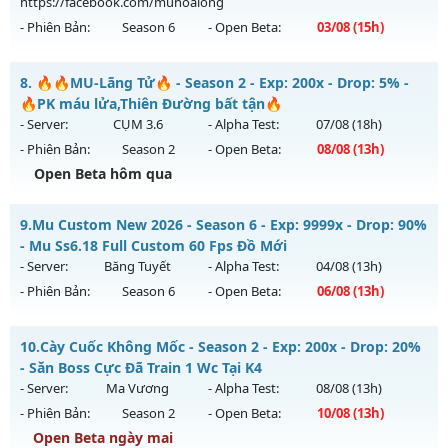
02/08/2626
https://facebook.com/muhoalong
- Phiên Bản:
Season 6
- Open Beta:
03/08
(15h)
Exp: 9999x - Drop: 99%
Kiểu reset: Non Reset
MU HỎA LONG 6.9 - 🌍 Website: https://muhoalong.pro
8.
🔥🔥MU-Lãng Tử🔥 - Season 2 - Exp: 200x - Drop: 5% -
Thể loại: Mu Nguyên bản Webzen
Mu mới ra tháng 08 2026 - Mở máy chủ
🔥PK máu lửa,Thiên Đường bất tận🔥
Antihack: XShield
https://facebook.com/muhoalong
vào 15h ngày
- Server:
CỤM 3.6
- Alpha Test:
07/08
(18h)
03/08/2626
- Phiên Bản:
Season 2
- Open Beta:
08/08
(13h)
Exp: 9999x - Drop: 99%
Open Beta hôm qua
Kiểu reset: Non Reset
🔥🔥MU-Lãng Tử🔥 - 🔥PK máu lửa,Thiên Đường bất tận🔥
9.
Mu Custom New 2026 - Season 6 - Exp: 9999x - Drop: 90%
Thể loại: Mu Nguyên bản Webzen
Mu mới ra tháng 08 2026 - Mở máy chủ
CỤM 3.6
vào 13h
- Mu Ss6.18 Full Custom 60 Fps Đồ Mới
Antihack: XShield
ngày 08/08/2626
- Server:
Băng Tuyết
- Alpha Test:
04/08
(13h)
- Phiên Bản:
Season 6
- Open Beta:
06/08
(13h)
Exp: 200x - Drop: 5%
Kiểu reset: Reset In Game
Mu Custom New 2026 - Mu Ss6.18 Full Custom 60 Fps Đồ
10.
Cày Cuốc Không Mốc - Season 2 - Exp: 200x - Drop: 20%
Thể loại: Mu Nguyên bản Webzen
Mới
- Săn Boss Cực Đã Train 1 Wc Tại K4
Antihack: Sharkguard
Mu mới ra tháng 08 2026 - Mở máy chủ
Băng Tuyết
vào 13h
- Server:
Ma Vương
- Alpha Test:
08/08
(13h)
ngày 06/08/2626
- Phiên Bản:
Season 2
- Open Beta:
10/08
(13h)
Exp: 9999x - Drop: 90%
Open Beta ngày mai