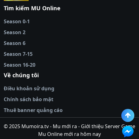
88
|
tài xỉu
Tìm kiếm MU Online
online
|
sunwin
|
hitclub
|
b52club
|
iwin
cái uy tín
|
kèo nhà
Season 0-1
cái
|
nowgoal
|
1gom
|
net88
|
max88
|
Season 2
đĩa
|
bắn cá đổi
thưởng
Season 6
|
https://bongdalu.ceo
|
trang chủ
fly88
|
new88
|
https://keonhacai.claims/
|
ht
Season 7-15
bóng đá
|
NEW88
|
socolive
Season 16-20
tv
|
hitclub
|
ok9
|
Hitclub
|
Vic88
|
Red8
win
|
Xoilac
|
open 88
|
open 88
|
sun
Về chúng tôi
win
|
hit club
|
Kingfun
|
game bài đổi
Điều khoản sử dụng
thưởng
|
rik vip
|
game bắn cá đổi
thưởng
|
giai ma keo nha
Chính sách bảo mật
cai
|
8xbet
|
MB66
|
ty le ca
Thuê banner quảng cáo
cuoc
|
https://lv88.space/
|
NK88
|
tài xỉu
online
|
tài xỉu online
|
hit club
|
top nhà
© 2025 Mumoira.tv - Mu mới ra - Giới thiệu Server Game
cái uy
Mu Online mới ra hôm nay
tín
|
go88
|
https://ok88vin.com/
|
789BET