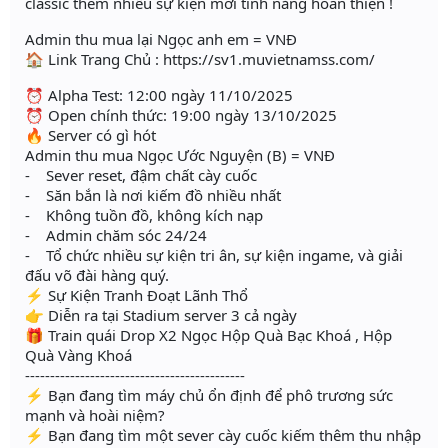
classic thêm nhiều sự kiện mới tính năng hoàn thiện !
Admin thu mua lại Ngọc anh em = VNĐ
🏠 Link Trang Chủ : https://sv1.muvietnamss.com/
⏰ Alpha Test: 12:00 ngày 11/10/2025
⏰ Open chính thức: 19:00 ngày 13/10/2025
🔥 Server có gì hót
Admin thu mua Ngọc Ước Nguyện (B) = VNĐ
- Sever reset, đậm chất cày cuốc
- Săn bắn là nơi kiếm đồ nhiều nhất
- Không tuồn đồ, không kích nạp
- Admin chăm sóc 24/24
- Tổ chức nhiều sự kiện tri ân, sự kiện ingame, và giải
đấu võ đài hàng quý.
⚡️ Sự Kiện Tranh Đoạt Lãnh Thổ
👉 Diễn ra tại Stadium server 3 cả ngày
🎁 Train quái Drop X2 Ngọc Hộp Quà Bạc Khoá , Hộp
Quà Vàng Khoá
--------------------------------------------
⚡️ Bạn đang tìm máy chủ ổn định để phô trương sức
mạnh và hoài niệm?
⚡️ Bạn đang tìm một sever cày cuốc kiếm thêm thu nhập