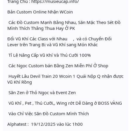
Trang Chủ : https://musieucap.info/
Bản Custom Online Nhận WCoin
Các Đồ Custom Mạnh Bằng Nhau, Săn Mặc Theo Sét Đồ
Mình Thích Thắng Thua Hay Ở PK
Đổi Vũ Khí Các Class với Nhau , và có Chuyển Đổi
Lever trên Trang Bị và Vũ Khí sang Món Khác
Tỉ Lệ Nâng Cấp Vũ Khí Và Thú Cưỡi 100%
Các Ngọc Custom bán Bằng Zen Miễn Phí Ở Shop
Huyết Lâu Devil Train 20 Wcoin 1 Quái Nộp Q nhận được
Vũ Khí Rồng
Săn Zen ở Thỏ Ngọc và Event Zen
Vũ Khỉ , Pet , Thú Cưỡi,, Wing rớt Dễ Dàng ở BOSS VÀNG
Vào Chỉ Việc Săn Đồ Custom Mình Thích
Alphatest : 19/12/2025 vào lúc 1h00