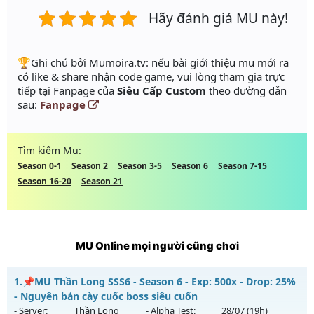
Hãy đánh giá MU này!
️🏆Ghi chú bởi Mumoira.tv: nếu bài giới thiệu mu mới ra
có like & share nhận code game, vui lòng tham gia trực
tiếp tại Fanpage của
Siêu Cấp Custom
theo đường dẫn
sau:
Fanpage
Tìm kiếm Mu:
Season 0-1
Season 2
Season 3-5
Season 6
Season 7-15
Season 16-20
Season 21
MU Online mọi người cũng chơi
1.
📌MU Thần Long SSS6 - Season 6 - Exp: 500x - Drop: 25%
- Nguyên bản cày cuốc boss siêu cuốn
- Server:
Thần Long
- Alpha Test:
28/07
(19h)