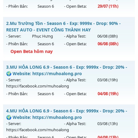
- Phiên Bản:
Season 6
- Open Beta:
29/07
(11h)
📌MU Thần Long SSS6 - Nguyên bản cày cuốc boss siêu
2.
Mu Trường Tồn - Season 6 - Exp: 9999x - Drop: 90% -
cuốn
RESET AUTO - EVENT CÔNG THÀNH HAY
Mu mới ra tháng 07 2026 - Mở máy chủ
Thần Long
vào 11h
- Server:
Phục Hưng
- Alpha Test:
06/08
(08h)
ngày 29/07/2626
- Phiên Bản:
Season 6
- Open Beta:
06/08
(08h)
Exp: 500x - Drop: 25%
Open Beta hôm nay
Kiểu reset: Reset In Game
Mu Trường Tồn - RESET AUTO - EVENT CÔNG THÀNH HAY
3.
MU HỎA LONG 6.9 - Season 6 - Exp: 9999x - Drop: 20% -
Thể loại: Mu Nguyên bản Webzen
Mu mới ra tháng 08 2026 - Mở máy chủ
Phục Hưng
vào 08h
🌍 Website: https://muhoalong.pro
Antihack: VIP SHIELD
ngày 06/08/2626
- Server:
- Alpha Test:
03/08
(19h)
https://facebook.com/muhoalong
Exp: 9999x - Drop: 90%
- Phiên Bản:
Season 6
- Open Beta:
04/08
(19h)
Kiểu reset: Reset In Game
Thể loại: Mu Nguyên bản Webzen
MU HỎA LONG 6.9 - 🌍 Website: https://muhoalong.pro
4.
MU HỎA LONG 6.9 - Season 6 - Exp: 9999x - Drop: 20% -
Antihack: ICMPROTECT ✅ 🔴 ✨ ⚡️
Mu mới ra tháng 08 2026 - Mở máy chủ
🌍 Website: https://muhoalong.pro
https://facebook.com/muhoalong
vào 19h ngày
- Server:
- Alpha Test:
03/08
(13h)
04/08/2626
https://facebook.com/muhoalong
- Phiên Bản:
Season 6
- Open Beta:
04/08
(13h)