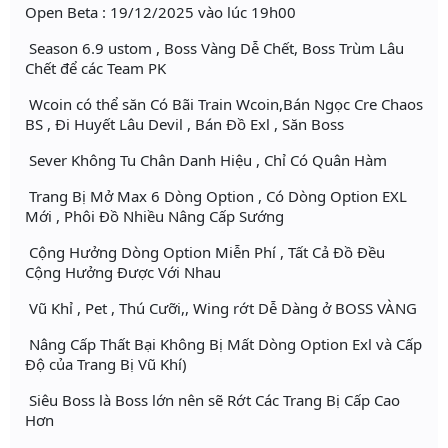
Open Beta : 19/12/2025 vào lúc 19h00
Season 6.9 ustom , Boss Vàng Dễ Chết, Boss Trùm Lâu
Chết để các Team PK
Wcoin có thể săn Có Bãi Train Wcoin,Bán Ngọc Cre Chaos
BS , Đi Huyết Lâu Devil , Bán Đồ Exl , Săn Boss
Sever Không Tu Chân Danh Hiệu , Chỉ Có Quân Hàm
Trang Bị Mở Max 6 Dòng Option , Có Dòng Option EXL
Mới , Phôi Đồ Nhiều Nâng Cấp Sướng
Cộng Hưởng Dòng Option Miễn Phí , Tất Cả Đồ Đều
Cộng Hưởng Được Với Nhau
Vũ Khỉ , Pet , Thú Cưỡi,, Wing rớt Dễ Dàng ở BOSS VÀNG
Nâng Cấp Thất Bại Không Bị Mất Dòng Option Exl và Cấp
Độ của Trang Bị Vũ Khí)
Siêu Boss là Boss lớn nên sẽ Rớt Các Trang Bị Cấp Cao
Hơn