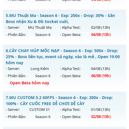
Exp: 9999x - Drop: 20%
Kiểu reset: Non Reset
MU HỎA LONG 6.9 - 🌍 Website: https://muhoalong.pro
5.
MU Thuật Ma - Season 6 - Exp: 200x - Drop: 30% - Săn
Thể loại: Mu Nguyên bản Webzen
Mu mới ra tháng 08 2026 - Mở máy chủ
Boss nhận Xu & Đồ Socket cuối,
Antihack: XShield
https://facebook.com/muhoalong
vào 13h ngày
- Server:
MU Thuật Ma
- Alpha Test:
02/08
(13h)
04/08/2626
- Phiên Bản:
Season 6
- Open Beta:
04/08
(13h)
Exp: 9999x - Drop: 20%
MU Thuật Ma - Săn Boss nhận Xu & Đồ Socket cuối,
Kiểu reset: Non Reset
6.
CÀY CHAY HÚP MỐC NẠP - Season 6 - Exp: 500x - Drop:
Mu mới ra tháng 08 2026 - Mở máy chủ
MU Thuật Ma
vào
25% - Boss liên tục, event cả ngày, vào là mê , Open 19:00
Thể loại: Mu Nguyên bản Webzen
13h ngày 04/08/2626
hôm nay
Antihack: XShield
- Server:
Long Kiếm
- Alpha Test:
04/08
(13h)
Exp: 200x - Drop: 30%
- Phiên Bản:
Season 6
- Open Beta:
06/08
(19h)
Kiểu reset: Reset In Game
Open Beta hôm nay
Thể loại: Mu Nguyên bản Webzen
CÀY CHAY HÚP MỐC NẠP - Boss liên tục, event cả ngày, vào
Antihack: VietGuard
7.
MU CUSTOM 5.2 60FPS - Season 6 - Exp: 200x - Drop:
là mê , Open 19:00 hôm nay
100% - CÀY CUỐC FREE DỄ CHƠI DỄ CÀY
Mu mới ra tháng 08 2026 - Mở máy chủ
Long Kiếm
vào 19h
- Server:
CUSTOM S1
- Alpha Test:
01/08
(13h)
ngày 06/08/2626
- Phiên Bản:
Season 6
- Open Beta:
02/08
(13h)
Exp: 500x - Drop: 25%