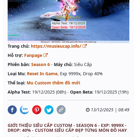
Trang chủ:
https://musieucap.info/
Hỗ trợ:
Fanpage
Phiên bản:
Season 6
-
Máy chủ:
Siêu Cấp
Loại Mu:
Reset In Game
, Exp 9999x, Drop 40%
Thể loại:
Mu Custom thêm đồ mới
Alpha Test:
19/12/2025 (08h) -
Open Beta:
19/12/2025 (19h)
13/12/2025 | 08:49
GIỚI THIỆU SIÊU CẤP CUSTOM - SEASON 6 - EXP: 9999X -
DROP: 40% - CUSTOM SIÊU CẤP ĐẸP TỪNG MÓN ĐỒ HAY