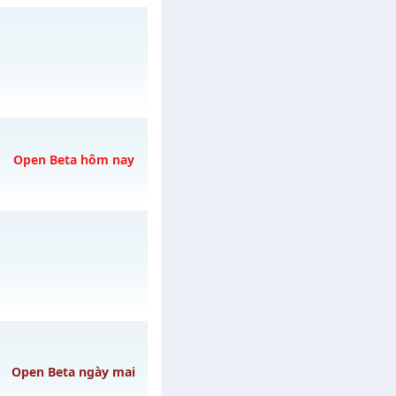
Open Beta hôm nay
3/08/2626
07/08/2626
5/08/2626
Open Beta ngày mai