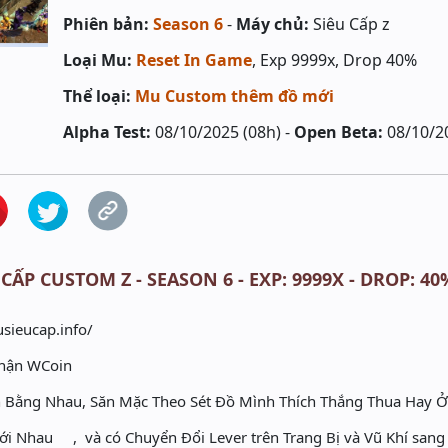
Phiên bản:
Season 6
-
Máy chủ:
Siêu Cấp z
Loại Mu:
Reset In Game
, Exp 9999x, Drop 40%
Thể loại:
Mu Custom thêm đồ mới
Alpha Test:
08/10/2025 (08h) -
Open Beta:
08/10/2
 CẤP CUSTOM Z - SEASON 6 - EXP: 9999X - DROP: 4
usieucap.info/
Nhận WCoin
Bằng Nhau, Săn Mặc Theo Sét Đồ Mình Thích Thắng Thua Hay 
 với Nhau , và có Chuyển Đổi Lever trên Trang Bị và Vũ Khí san