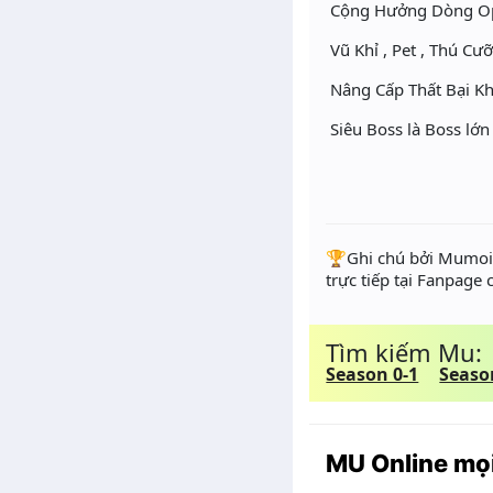
Cộng Hưởng Dòng Opt
Vũ Khỉ , Pet , Thú C
Nâng Cấp Thất Bại Kh
Siêu Boss là Boss lớn
️🏆Ghi chú bởi Mumoir
trực tiếp tại Fanpage
Tìm kiếm Mu:
Season 0-1
Seaso
MU Online mọi