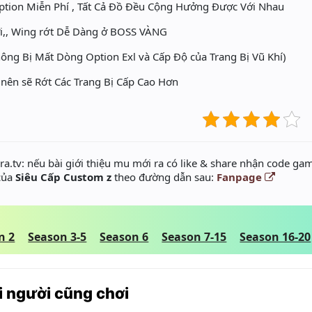
ion Miễn Phí , Tất Cả Đồ Đều Cộng Hưởng Được Với Nhau
ưỡi,, Wing rớt Dễ Dàng ở BOSS VÀNG
ông Bị Mất Dòng Option Exl và Cấp Độ của Trang Bị Vũ Khí)
 nên sẽ Rớt Các Trang Bị Cấp Cao Hơn
a.tv: nếu bài giới thiệu mu mới ra có like & share nhận code gam
 của
Siêu Cấp Custom z
theo đường dẫn sau:
Fanpage
n 2
Season 3-5
Season 6
Season 7-15
Season 16-20
 người cũng chơi