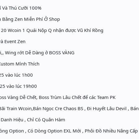
í Và Thú Cưỡi 100%
 Bằng Zen Miễn Phí Ở Shop
n 20 Wcoin 1 Quái Nộp Q nhận được Vũ Khí Rồng
à Event Zen
ưỡi,, Wing rớt Dễ Dàng ở BOSS VÀNG
Custom Mình Thích
25 vào lúc 1h00
25 vào lúc 19h00
oss Vàng Dễ Chết, Boss Trùm Lâu Chết để các Team PK
ãi Train Wcoin,Bán Ngọc Cre Chaos BS , Đi Huyết Lâu Devil , Bán
 Danh Hiệu , Chỉ Có Quân Hàm
òng Option , Có Dòng Option EXL Mới , Phôi Đồ Nhiều Nâng Cấp