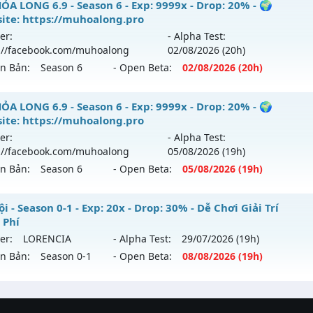
 WarX - 60 FPS - 50K Points - Lộ Trình Dài
ỎA LONG 6.9 - Season 6 - Exp: 9999x - Drop: 20% - 🌍
reset: Non Reset
ite: https://muhoalong.pro
 mới ra tháng 07 2026 - Mở máy chủ
Mu WarX
vào 20h ngà
loại: Mu Nguyên bản Webzen
er:
- Alpha Test:
://facebook.com/muhoalong
02/08
/2026
(20h)
p: 400x - Drop: 20%
ack: Xshiel
ên Bản:
Season 6
- Open Beta:
02/08
/2026
(20h)
ểu reset: Reset In Game
ể loại: Mu Custom thêm đồ mới
ỎA LONG 6.9 - 🌍 Website: https://muhoalong.pro
ỎA LONG 6.9 - Season 6 - Exp: 9999x - Drop: 20% - 🌍
ite: https://muhoalong.pro
tihack: UGK Shield + Phoenix
ới ra tháng 08 2026 - Mở máy chủ
https://facebook.com
er:
- Alpha Test:
 02/08/2626
://facebook.com/muhoalong
05/08
/2026
(19h)
ên Bản:
Season 6
- Open Beta:
05/08
/2026
(19h)
9999x - Drop: 20%
reset: Non Reset
ỎA LONG 6.9 - 🌍 Website: https://muhoalong.pro
i - Season 0-1 - Exp: 20x - Drop: 30% - Dễ Chơi Giải Trí
loại: Mu Nguyên bản Webzen
 Phí
ới ra tháng 08 2026 - Mở máy chủ
https://facebook.com
er:
LORENCIA
- Alpha Test:
29/07
/2026
(19h)
ack: XShield
 05/08/2626
ên Bản:
Season 0-1
- Open Beta:
08/08
/2026
(19h)
9999x - Drop: 20%
 Nội - Dễ Chơi Giải Trí Miễn Phí
reset: Non Reset