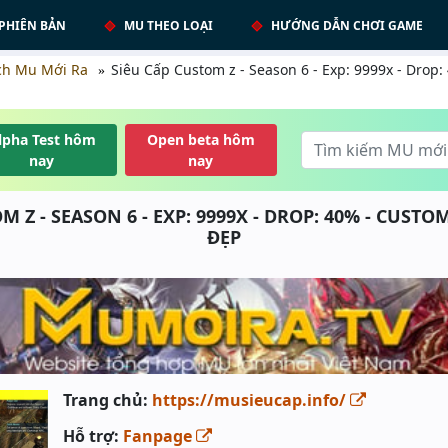
PHIÊN BẢN
MU THEO LOẠI
HƯỚNG DẪN CHƠI GAME
ch Mu Mới Ra
Siêu Cấp Custom z - Season 6 - Exp: 9999x - Drop
lpha Test hôm
Open beta hôm
nay
nay
M Z - SEASON 6 - EXP: 9999X - DROP: 40% - CUSTO
ĐẸP
Trang chủ:
https://musieucap.info/
Hỗ trợ:
Fanpage