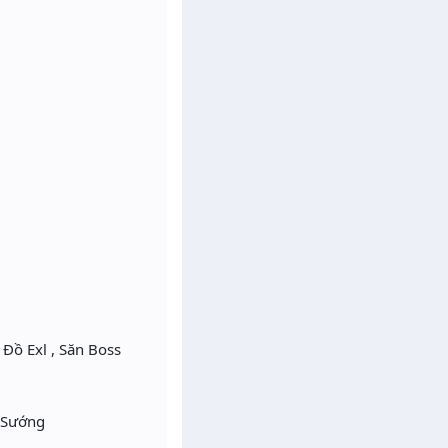
 Đồ Exl , Săn Boss
 Sướng