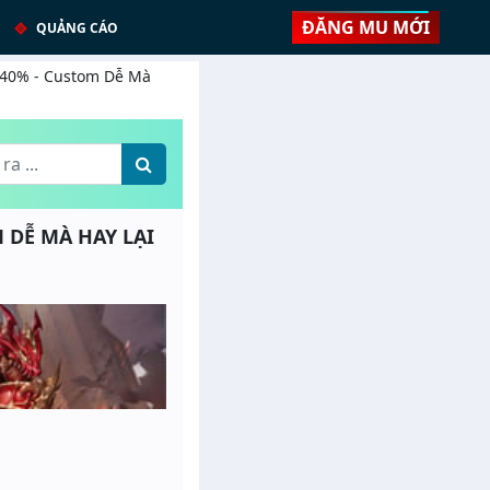
ĐĂNG MU MỚI
QUẢNG CÁO
: 40% - Custom Dễ Mà
M DỄ MÀ HAY LẠI