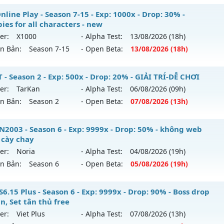
line Play - Season 7-15 - Exp: 1000x - Drop: 30% -
ies for all characters - new
er:
X1000
- Alpha Test:
13/08
/2026
(18h)
ên Bản:
Season 7-15
- Open Beta:
13/08
/2026
(18h)
 Online Play - Freebies for all characters - new
 - Season 2 - Exp: 500x - Drop: 20% - GIẢI TRÍ-DỄ CHƠI
er:
TarKan
- Alpha Test:
06/08
/2026
(09h)
 mới ra tháng 08 2026 - Mở máy chủ
X1000
vào 18h ngày 1
ên Bản:
Season 2
- Open Beta:
07/08
/2026
(13h)
p: 1000x - Drop: 30%
FPT - GIẢI TRÍ-DỄ CHƠI
2003 - Season 6 - Exp: 9999x - Drop: 50% - không web
ểu reset: Reset In Game
 cày chay
 mới ra tháng 08 2026 - Mở máy chủ
TarKan
vào 13h ngày 
hể loại: Mu Nguyên bản Webzen
er:
Noria
- Alpha Test:
04/08
/2026
(19h)
ên Bản:
Season 6
- Open Beta:
05/08
/2026
(19h)
p: 500x - Drop: 20%
tihack: AntiShield
ểu reset: Reset In Game
UHN2003 - không web shop cày chay
6.15 Plus - Season 6 - Exp: 9999x - Drop: 90% - Boss drop
hể loại: Mu Nguyên bản Webzen
n, Set tân thủ free
 mới ra tháng 08 2026 - Mở máy chủ
Noria
vào 19h ngày 0
er:
Viet Plus
- Alpha Test:
07/08
/2026
(13h)
tihack: PRO