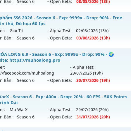
ên Bản:
Season 6
- Open Beta:
08/08
/2026
(13h)
p: 9999x - Drop: 50%
ểu reset: Reset In Game
 SS6.15 Plus - Boss drop 1h/lần, Set tân thủ free
phẩm SS6 2026 - Season 6 - Exp: 9999x - Drop: 90% - Free
hể loại: Mu Nguyên bản Webzen
ân thủ, Đồ họa 60 fps
 mới ra tháng 08 2026 - Mở máy chủ
Viet Plus
vào 13h ngà
er:
Giải Trí
- Alpha Test:
02/08
/2026
(13h)
tihack: XSHield
ên Bản:
Season 6
- Open Beta:
03/08
/2026
(13h)
p: 9999x - Drop: 90%
ểu reset: Reset In Game
êu phẩm SS6 2026 - Free set tân thủ, Đồ họa 60 fps
ỎA LONG 6.9 - Season 6 - Exp: 9999x - Drop: 99% - 🌍
ể loại: Mu Bán Đồ Full Trong Shop
ite: https://muhoalong.pro
 mới ra tháng 08 2026 - Mở máy chủ
Giải Trí
vào 13h ngày 
er:
- Alpha Test:
tihack: Phoenix chống hack mới
://facebook.com/muhoalong
29/07
/2026
(19h)
p: 9999x - Drop: 90%
ên Bản:
Season 6
- Open Beta:
30/07
/2026
(19h)
ểu reset: Reset In Game
ể loại: Mu Bán Đồ Full Trong Shop
ỎA LONG 6.9 - 🌍 Website: https://muhoalong.pro
rX - Season 6 - Exp: 400x - Drop: 20% - 60 FPS - 50K Points
Trình Dài
tihack: Anti Phoenix
ới ra tháng 07 2026 - Mở máy chủ
https://facebook.com
er:
Mu WarX
- Alpha Test:
29/07
/2026
(20h)
 30/07/2626
ên Bản:
Season 6
- Open Beta:
31/07
/2026
(20h)
9999x - Drop: 99%