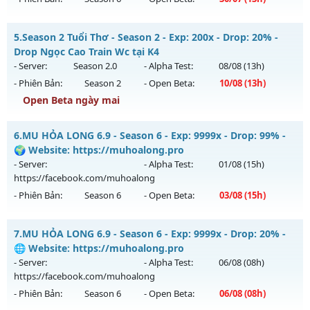
Kiểu reset: Reset In Game
Thể loại: Mu Nguyên bản Webzen
MU HỎA LONG 6.9 - 🌍 Website: https://muhoalong.pro
5.
Season 2 Tuổi Thơ - Season 2 - Exp: 200x - Drop: 20% -
Antihack: AntiShield
Mu mới ra tháng 07 2026 - Mở máy chủ
Drop Ngọc Cao Train Wc tại K4
https://facebook.com/muhoalong
vào 13h ngày
- Server:
Season 2.0
- Alpha Test:
08/08
(13h)
30/07/2626
- Phiên Bản:
Season 2
- Open Beta:
10/08
(13h)
Exp: 9999x - Drop: 99%
Open Beta ngày mai
Kiểu reset: Non Reset
Season 2 Tuổi Thơ - Drop Ngọc Cao Train Wc tại K4
6.
MU HỎA LONG 6.9 - Season 6 - Exp: 9999x - Drop: 99% -
Thể loại: Mu Nguyên bản Webzen
Mu mới ra tháng 08 2026 - Mở máy chủ
Season 2.0
vào 13h
🌍 Website: https://muhoalong.pro
Antihack: Xshiel
ngày 10/08/2626
- Server:
- Alpha Test:
01/08
(15h)
https://facebook.com/muhoalong
Exp: 200x - Drop: 20%
- Phiên Bản:
Season 6
- Open Beta:
03/08
(15h)
Kiểu reset: Reset In Game
Thể loại: Mu Bán Đồ Full Trong Shop
MU HỎA LONG 6.9 - 🌍 Website: https://muhoalong.pro
7.
MU HỎA LONG 6.9 - Season 6 - Exp: 9999x - Drop: 20% -
Antihack: GameGuard
Mu mới ra tháng 08 2026 - Mở máy chủ
🌐 Website: https://muhoalong.pro
https://facebook.com/muhoalong
vào 15h ngày
- Server:
- Alpha Test:
06/08
(08h)
03/08/2626
https://facebook.com/muhoalong
- Phiên Bản:
Season 6
- Open Beta:
06/08
(08h)
Exp: 9999x - Drop: 99%