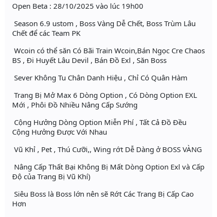
Open Beta : 28/10/2025 vào lúc 19h00
Season 6.9 ustom , Boss Vàng Dễ Chết, Boss Trùm Lâu
Chết để các Team PK
Wcoin có thể săn Có Bãi Train Wcoin,Bán Ngọc Cre Chaos
BS , Đi Huyết Lâu Devil , Bán Đồ Exl , Săn Boss
Sever Không Tu Chân Danh Hiệu , Chỉ Có Quân Hàm
Trang Bị Mở Max 6 Dòng Option , Có Dòng Option EXL
Mới , Phôi Đồ Nhiều Nâng Cấp Sướng
Cộng Hưởng Dòng Option Miễn Phí , Tất Cả Đồ Đều
Cộng Hưởng Được Với Nhau
Vũ Khỉ , Pet , Thú Cưỡi,, Wing rớt Dễ Dàng ở BOSS VÀNG
Nâng Cấp Thất Bại Không Bị Mất Dòng Option Exl và Cấp
Độ của Trang Bị Vũ Khí)
Siêu Boss là Boss lớn nên sẽ Rớt Các Trang Bị Cấp Cao
Hơn