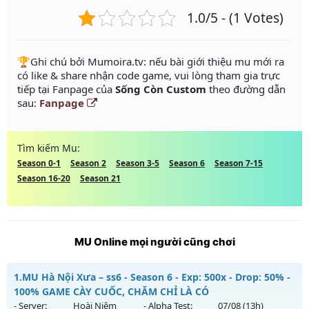
1.0/5 - (1 Votes)
️🏆Ghi chú bởi Mumoira.tv: nếu bài giới thiệu mu mới ra
có like & share nhận code game, vui lòng tham gia trực
tiếp tại Fanpage của
Sống Còn Custom
theo đường dẫn
sau:
Fanpage
Tìm kiếm Mu:
Season 0-1
Season 2
Season 3-5
Season 6
Season 7-15
Season 16-20
Season 21
MU Online mọi người cũng chơi
1.
MU Hà Nội Xưa – ss6 - Season 6 - Exp: 500x - Drop: 50% -
100% GAME CÀY CUỐC, CHĂM CHỈ LÀ CÓ
- Server:
Hoài Niệm
- Alpha Test:
07/08
(13h)