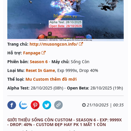
Trang chủ:
http://musongcon.info/
Hỗ trợ:
Fanpage
Phiên bản:
Season 6
-
Máy chủ:
Sống Còn
Loại Mu:
Reset In Game
, Exp 9999x, Drop 40%
Thể loại:
Mu Custom thêm đồ mới
Alpha Test:
28/10/2025 (08h) -
Open Beta:
28/10/2025 (19h)
21/10/2025 | 00:35
GIỚI THIỆU SỐNG CÒN CUSTOM - SEASON 6 - EXP: 9999X
- DROP: 40% - CUSTOM ĐẸP HAY PK 1 MẤT 1 CÒN