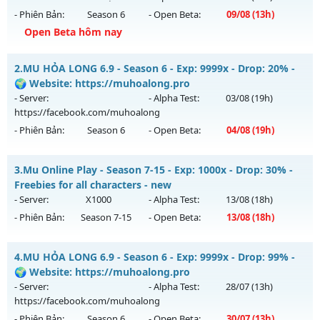
- Phiên Bản:
Season 6
- Open Beta:
09/08
(13h)
Open Beta hôm nay
MU Hà Nội Xưa – ss6 - 100% GAME CÀY CUỐC, CHĂM CHỈ LÀ
2.
MU HỎA LONG 6.9 - Season 6 - Exp: 9999x - Drop: 20% -
CÓ
🌍 Website: https://muhoalong.pro
Mu mới ra tháng 08 2026 - Mở máy chủ
Hoài Niệm
vào 13h
- Server:
- Alpha Test:
03/08
(19h)
ngày 09/08/2626
https://facebook.com/muhoalong
- Phiên Bản:
Season 6
- Open Beta:
04/08
(19h)
Exp: 500x - Drop: 50%
Kiểu reset: Reset In Game
MU HỎA LONG 6.9 - 🌍 Website: https://muhoalong.pro
3.
Mu Online Play - Season 7-15 - Exp: 1000x - Drop: 30% -
Thể loại: Mu Nguyên bản Webzen
Mu mới ra tháng 08 2026 - Mở máy chủ
Freebies for all characters - new
Antihack: BDCAM
https://facebook.com/muhoalong
vào 19h ngày
- Server:
X1000
- Alpha Test:
13/08
(18h)
04/08/2626
- Phiên Bản:
Season 7-15
- Open Beta:
13/08
(18h)
Exp: 9999x - Drop: 20%
Mu Online Play - Freebies for all characters - new
Kiểu reset: Non Reset
4.
MU HỎA LONG 6.9 - Season 6 - Exp: 9999x - Drop: 99% -
Mu mới ra tháng 08 2026 - Mở máy chủ
X1000
vào 18h ngày
🌍 Website: https://muhoalong.pro
Thể loại: Mu Nguyên bản Webzen
13/08/2626
- Server:
- Alpha Test:
28/07
(13h)
Antihack: XShield
https://facebook.com/muhoalong
Exp: 1000x - Drop: 30%
- Phiên Bản:
Season 6
- Open Beta:
30/07
(13h)