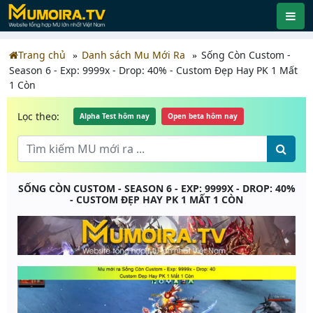
Trang chủ
Danh sách Mu Mới Ra
Sống Còn Custom -
Season 6 - Exp: 9999x - Drop: 40% - Custom Đẹp Hay PK 1 Mất
1 Còn
Lọc theo:
Alpha Test hôm nay
Open beta hôm nay
SỐNG CÒN CUSTOM - SEASON 6 - EXP: 9999X - DROP: 40%
- CUSTOM ĐẸP HAY PK 1 MẤT 1 CÒN